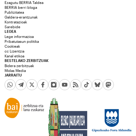
Ezagutu BERRIA Taldea
BERRIA berri bloga
Publizitatea
Galdera-erantzunak
Kontratazioak
Sarebide
LEGEA
Lege informazioa
Pribatutasun politika
Cookieak
cc Lizentzia
Kanal etikoa
BESTELAKO ZERBITZUAK
Bidera zerbitzuak
Midas Media
JARRAITU