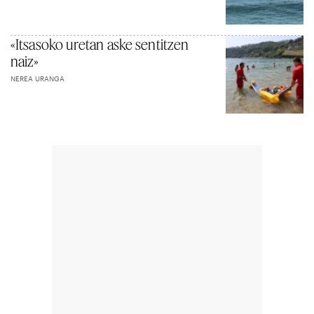
«Itsasoko uretan aske sentitzen
naiz»
NEREA URANGA