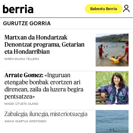
Babestu Berria
GURUTZE GORRIA
Martxan da Hondartzak
Denontzat programa, Getarian
eta Hondarribian
MIREN MUJIKA TELLERIA
Arrate Gomez:
«Inguruan
etengabe bonbak erortzen ari
direnean, zaila da luzera begira
pentsatzea»
MADDI IZTUETA OLANO
Zabalegia, ilunegia, misteriotsuegia
AMAIA IGARTUA ARISTONDO