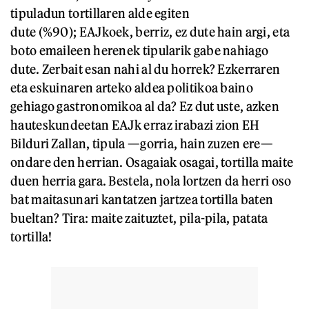
tipuladun tortillaren alde egiten
dute (%90); EAJkoek, berriz, ez dute hain argi, eta
boto emaileen herenek tipularik gabe nahiago
dute. Zerbait esan nahi al du horrek? Ezkerraren
eta eskuinaren arteko aldea politikoa baino
gehiago gastronomikoa al da? Ez dut uste, azken
hauteskundeetan EAJk erraz irabazi zion EH
Bilduri Zallan, tipula —gorria, hain zuzen ere—
ondare den herrian. Osagaiak osagai, tortilla maite
duen herria gara. Bestela, nola lortzen da herri oso
bat maitasunari kantatzen jartzea tortilla baten
bueltan? Tira: maite zaituztet, pila-pila, patata
tortilla!