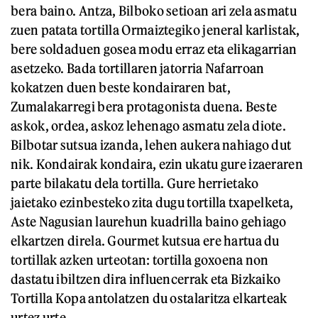
bera baino. Antza, Bilboko setioan ari zela asmatu
zuen patata tortilla Ormaiztegiko jeneral karlistak,
bere soldaduen gosea modu erraz eta elikagarrian
asetzeko. Bada tortillaren jatorria Nafarroan
kokatzen duen beste kondairaren bat,
Zumalakarregi bera protagonista duena. Beste
askok, ordea, askoz lehenago asmatu zela diote.
Bilbotar sutsua izanda, lehen aukera nahiago dut
nik. Kondairak kondaira, ezin ukatu gure izaeraren
parte bilakatu dela tortilla. Gure herrietako
jaietako ezinbesteko zita dugu tortilla txapelketa,
Aste Nagusian laurehun kuadrilla baino gehiago
elkartzen direla. Gourmet kutsua ere hartua du
tortillak azken urteotan: tortilla goxoena non
dastatu ibiltzen dira influencerrak eta Bizkaiko
Tortilla Kopa antolatzen du ostalaritza elkarteak
urtez urte.