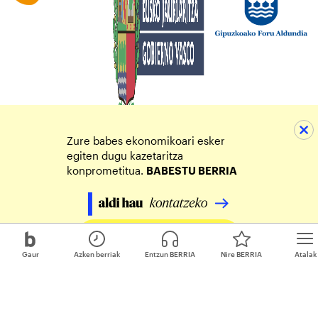
Zure babes ekonomikoari esker
egiten dugu kazetaritza
konprometitua.
BABESTU BERRIA
Egin zure ekarpena
Gaur
Azken berriak
Entzun BERRIA
Nire BERRIA
Atalak