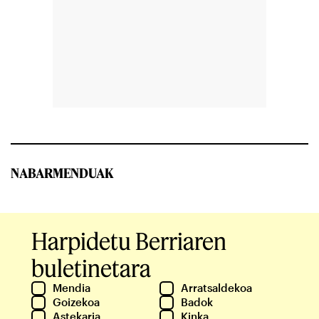
NABARMENDUAK
Harpidetu Berriaren
buletinetara
Mendia
Arratsaldekoa
Goizekoa
Badok
Astekaria
Kinka