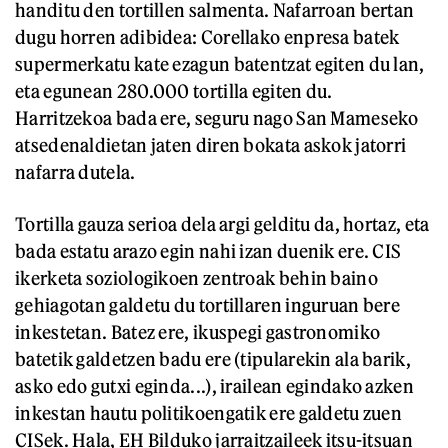
handitu den tortillen salmenta. Nafarroan bertan
dugu horren adibidea: Corellako enpresa batek
supermerkatu kate ezagun batentzat egiten du lan,
eta egunean 280.000 tortilla egiten du.
Harritzekoa bada ere, seguru nago San Mameseko
atsedenaldietan jaten diren bokata askok jatorri
nafarra dutela.
Tortilla gauza serioa dela argi gelditu da, hortaz, eta
bada estatu arazo egin nahi izan duenik ere. CIS
ikerketa soziologikoen zentroak behin baino
gehiagotan galdetu du tortillaren inguruan bere
inkestetan. Batez ere, ikuspegi gastronomiko
batetik galdetzen badu ere (tipularekin ala barik,
asko edo gutxi eginda...), irailean egindako azken
inkestan hautu politikoengatik ere galdetu zuen
CISek. Hala, EH Bilduko jarraitzaileek itsu-itsuan