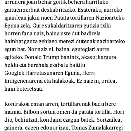
urrunera joan behar goitik behera harrituko
gaituen zerbait deskubritzeko. Esaterako, aurreko
igandean jakin nuen Patata tortillaren Nazioarteko
Eguna zela. Gure sukaldaritzaren gutizia txiki
horren fana naiz, baina uste dut badirela
hainbat gauza gehiago merezi dutenak nazioarteko
egun bat. Nor naiz ni, baina, egutegiari aurre
egiteko. Donald Trump banintz, akaso; kargura
heldu eta berehala ezabatu baititu
Googlek Harrotasunaren Eguna, Herri
Indigenenarena eta halakoak. Ez naiz ni, ordea,
hain boteretsua.
Kontrakoa eman arren, tortillarenak badu bere
mamia. Bilbon sortua omen da patata tortilla. Hori
dio, behintzat, kondaira ezagun batek. Sortzailea,
gainera, ez zen edonor izan, Tomas Zumalakarregi