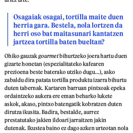
Osagaiak osagai, tortilla maite duen
herria gara. Bestela, nola lortzen da
herri oso bat maitasunari kantatzen
jartzea tortilla baten bueltan?
Ohiko gauzak
gourmet
bihurtzeko joera hartu duen
gizarte honetan (espezialitateko kafearen
prezioena beste baterako utziko dugu...), asko
zabaldu dira patata tortilla produktu izarra bihurtu
duten tabernak. Kartaren barruan pintxoak epeka
ordaintzeko aukera ere eman beharko lukete
askok, akaso, pintxo batengatik kobratzen duten
dirutza ikusita. Badira, bestalde, aurrez
prestatutako jakien ildoari jarraitzen jakin
dutenak. Ikustea baino ez dago azken urteotan nola