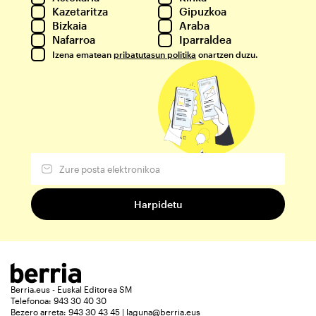
Kazetaritza
Gipuzkoa
Bizkaia
Araba
Nafarroa
Iparraldea
Izena ematean
pribatutasun politika
onartzen duzu.
Berria.eus - Euskal Editorea SM
Telefonoa: 943 30 40 30
Bezero arreta: 943 30 43 45 | laguna@berria.eus