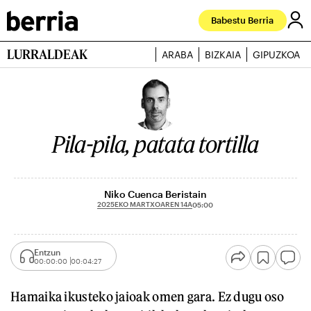
Babestu Berria
LURRALDEAK
ARABA
BIZKAIA
GIPUZKOA
Pila-pila, patata tortilla
Niko Cuenca Beristain
2025EKO MARTXOAREN 14A
05:00
Entzun
00:00:00
00:04:27
Hamaika ikusteko jaioak omen gara. Ez dugu oso