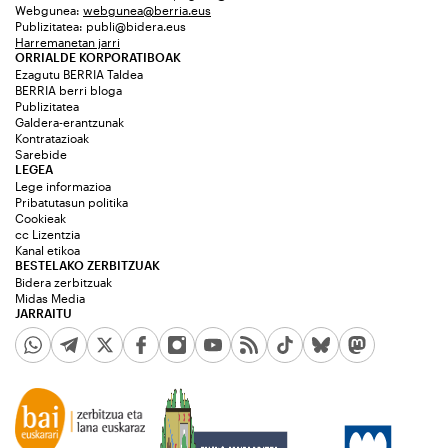
Webgunea:
webgunea@berria.eus
Publizitatea:
publi@bidera.eus
Harremanetan jarri
ORRIALDE KORPORATIBOAK
Ezagutu BERRIA Taldea
BERRIA berri bloga
Publizitatea
Galdera-erantzunak
Kontratazioak
Sarebide
LEGEA
Lege informazioa
Pribatutasun politika
Cookieak
cc Lizentzia
Kanal etikoa
BESTELAKO ZERBITZUAK
Bidera zerbitzuak
Midas Media
JARRAITU