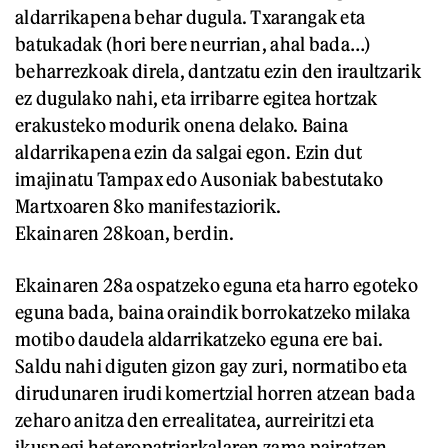
aldarrikapena behar dugula. Txarangak eta
batukadak (hori bere neurrian, ahal bada…)
beharrezkoak direla, dantzatu ezin den iraultzarik
ez dugulako nahi, eta irribarre egitea hortzak
erakusteko modurik onena delako. Baina
aldarrikapena ezin da salgai egon. Ezin dut
imajinatu Tampax edo Ausoniak babestutako
Martxoaren 8ko manifestaziorik.
Ekainaren 28koan, berdin.
Ekainaren 28a ospatzeko eguna eta harro egoteko
eguna bada, baina oraindik borrokatzeko milaka
motibo daudela aldarrikatzeko eguna ere bai.
Saldu nahi diguten gizon gay zuri, normatibo eta
dirudunaren irudi komertzial horren atzean bada
zeharo anitza den errealitatea, aurreiritzi eta
ikuspegi heteropatriarkalaren zama pairatzen