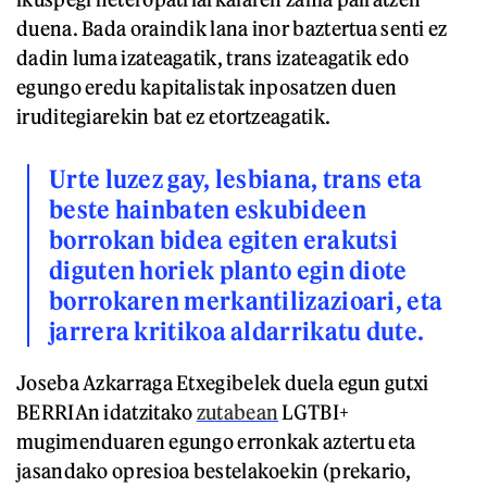
duena. Bada oraindik lana inor baztertua senti ez
dadin luma izateagatik, trans izateagatik edo
egungo eredu kapitalistak inposatzen duen
iruditegiarekin bat ez etortzeagatik.
Urte luzez gay, lesbiana, trans eta
beste hainbaten eskubideen
borrokan bidea egiten erakutsi
diguten horiek planto egin diote
borrokaren merkantilizazioari, eta
jarrera kritikoa aldarrikatu dute.
Joseba Azkarraga Etxegibelek duela egun gutxi
BERRIAn idatzitako
zutabean
LGTBI+
mugimenduaren egungo erronkak aztertu eta
jasandako opresioa bestelakoekin (prekario,