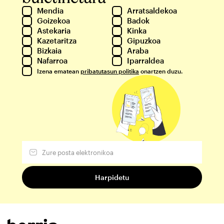
Mendia
Arratsaldekoa
Goizekoa
Badok
Astekaria
Kinka
Kazetaritza
Gipuzkoa
Bizkaia
Araba
Nafarroa
Iparraldea
Izena ematean
pribatutasun politika
onartzen duzu.