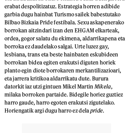
erabat despolitizatuz. Estrategia horren adibide
garbia dugu hainbat Turismo sailek babestutako
Bilbao Bizkaia Pride festibala. Sexu askapenerako
borrokan aitzindari izan den EHGAM elkarteak,
ordea, gogor salatu du ekimena, aldarrikapena eta
borroka ez daudelako salgai. Urte luzez gay,
lesbiana, trans eta beste hainbaten eskubideen
borrokan bidea egiten erakutsi diguten horiek
planto egin diote borrokaren merkantilizazioari,
eta jarrera kritikoa aldarrikatu dute. Burura
datorkit iaz utzi gintuen Mikel Martin
Mikela
,
milaka borroken partaide. Bidegile horiez guztiez
harro gaude, harro egoten erakutsi zigutelako.
Horiengatik argi dugu harro ez dela
pride
.