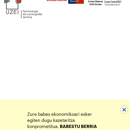
Zure babes ekonomikoari esker
egiten dugu kazetaritza
konprometitua.
BABESTU BERRIA