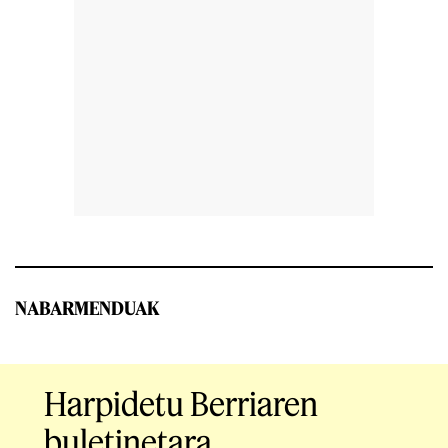
NABARMENDUAK
Harpidetu Berriaren
buletinetara