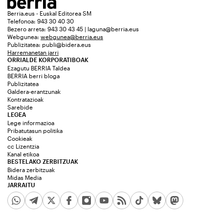
Berria.eus - Euskal Editorea SM
Telefonoa: 943 30 40 30
Bezero arreta: 943 30 43 45 | laguna@berria.eus
Webgunea:
webgunea@berria.eus
Publizitatea:
publi@bidera.eus
Harremanetan jarri
ORRIALDE KORPORATIBOAK
Ezagutu BERRIA Taldea
BERRIA berri bloga
Publizitatea
Galdera-erantzunak
Kontratazioak
Sarebide
LEGEA
Lege informazioa
Pribatutasun politika
Cookieak
cc Lizentzia
Kanal etikoa
BESTELAKO ZERBITZUAK
Bidera zerbitzuak
Midas Media
JARRAITU