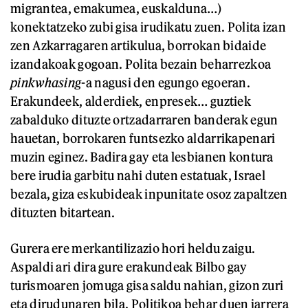
migrantea, emakumea, euskalduna…)
konektatzeko zubi gisa irudikatu zuen. Polita izan
zen Azkarragaren artikulua, borrokan bidaide
izandakoak gogoan. Polita bezain beharrezkoa
pinkwhasing
-a nagusi den egungo egoeran.
Erakundeek, alderdiek, enpresek… guztiek
zabalduko dituzte ortzadarraren banderak egun
hauetan, borrokaren funtsezko aldarrikapenari
muzin eginez. Badira gay eta lesbianen kontura
bere irudia garbitu nahi duten estatuak, Israel
bezala, giza eskubideak inpunitate osoz zapaltzen
dituzten bitartean.
Gurera ere merkantilizazio hori heldu zaigu.
Aspaldi ari dira gure erakundeak Bilbo gay
turismoaren jomuga gisa saldu nahian, gizon zuri
eta dirudunaren bila. Politikoa behar duen jarrera