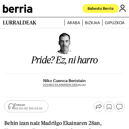
Babestu Berria
LURRALDEAK
ARABA
BIZKAIA
GIPUZKOA
Pride? Ez, ni harro
Niko Cuenca Beristain
2024KO EKAINAREN 28A
05:00
Entzun
00:00:00
00:04:34
Behin izan naiz Madrilgo Ekainaren 28an,