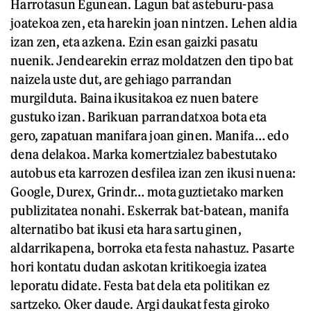
Harrotasun Egunean. Lagun bat asteburu-pasa
joatekoa zen, eta harekin joan nintzen. Lehen aldia
izan zen, eta azkena. Ezin esan gaizki pasatu
nuenik. Jendearekin erraz moldatzen den tipo bat
naizela uste dut, are gehiago parrandan
murgilduta. Baina ikusitakoa ez nuen batere
gustuko izan. Barikuan parrandatxoa bota eta
gero, zapatuan manifara joan ginen. Manifa… edo
dena delakoa. Marka komertzialez babestutako
autobus eta karrozen desfilea izan zen ikusi nuena:
Google, Durex, Grindr… mota guztietako marken
publizitatea nonahi. Eskerrak bat-batean, manifa
alternatibo bat ikusi eta hara sartu ginen,
aldarrikapena, borroka eta festa nahastuz. Pasarte
hori kontatu dudan askotan kritikoegia izatea
leporatu didate. Festa bat dela eta politikan ez
sartzeko. Oker daude. Argi daukat festa giroko