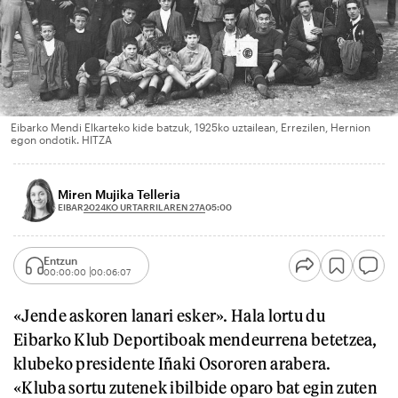
Eibarko Mendi Elkarteko kide batzuk, 1925ko uztailean, Errezilen, Hernion
egon ondotik. HITZA
Miren Mujika Telleria
2024KO URTARRILAREN 27A
EIBAR
05:00
Entzun
00:00:00
00:06:07
«Jende askoren lanari esker». Hala lortu du
Eibarko Klub Deportiboak mendeurrena betetzea,
klubeko presidente Iñaki Osororen arabera.
«Kluba sortu zutenek ibilbide oparo bat egin zuten