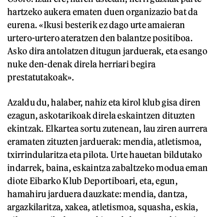
hartzeko aukera ematen duen organizazio bat da
eurena. «Ikusi besterik ez dago urte amaieran
urtero-urtero ateratzen den balantze positiboa.
Asko dira antolatzen ditugun jarduerak, eta esango
nuke den-denak direla herriari begira
prestatutakoak».
Azaldu du, halaber, nahiz eta kirol klub gisa diren
ezagun, askotarikoak direla eskaintzen dituzten
ekintzak. Elkartea sortu zutenean, lau ziren aurrera
eramaten zituzten jarduerak: mendia, atletismoa,
txirrindularitza eta pilota. Urte hauetan bildutako
indarrek, baina, eskaintza zabaltzeko modua eman
diote Eibarko Klub Deportiboari, eta, egun,
hamahiru jarduera dauzkate: mendia, dantza,
argazkilaritza, xakea, atletismoa, squasha, eskia,