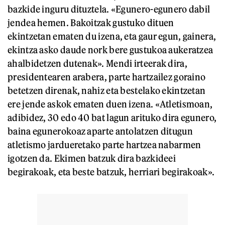
bazkide inguru dituztela. «Egunero-egunero dabil
jendea hemen. Bakoitzak gustuko dituen
ekintzetan ematen du izena, eta gaur egun, gainera,
ekintza asko daude nork bere gustukoa aukeratzea
ahalbidetzen dutenak». Mendi irteerak dira,
presidentearen arabera, parte hartzailez goraino
betetzen direnak, nahiz eta bestelako ekintzetan
ere jende askok ematen duen izena. «Atletismoan,
adibidez, 30 edo 40 bat lagun arituko dira egunero,
baina egunerokoaz aparte antolatzen ditugun
atletismo jardueretako parte hartzea nabarmen
igotzen da. Ekimen batzuk dira bazkideei
begirakoak, eta beste batzuk, herriari begirakoak».