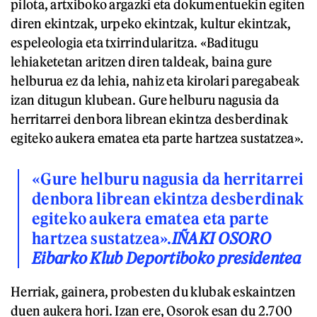
pilota, artxiboko argazki eta dokumentuekin egiten
diren ekintzak, urpeko ekintzak, kultur ekintzak,
espeleologia eta txirrindularitza. «Baditugu
lehiaketetan aritzen diren taldeak, baina gure
helburua ez da lehia, nahiz eta kirolari paregabeak
izan ditugun klubean. Gure helburu nagusia da
herritarrei denbora librean ekintza desberdinak
egiteko aukera ematea eta parte hartzea sustatzea».
«Gure helburu nagusia da herritarrei
denbora librean ekintza desberdinak
egiteko aukera ematea eta parte
hartzea sustatzea».
IÑAKI OSORO
Eibarko Klub Deportiboko presidentea
Herriak, gainera, probesten du klubak eskaintzen
duen aukera hori. Izan ere, Osorok esan du 2.700