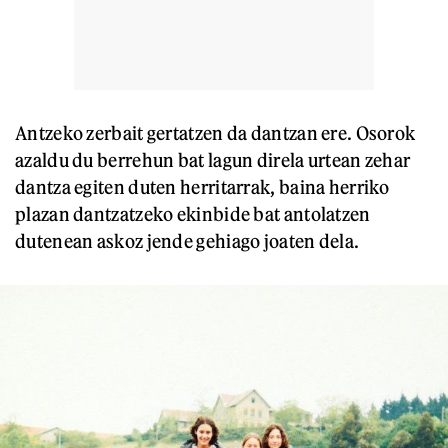
Antzeko zerbait gertatzen da dantzan ere. Osorok
azaldu du berrehun bat lagun direla urtean zehar
dantza egiten duten herritarrak, baina herriko
plazan dantzatzeko ekinbide bat antolatzen
dutenean askoz jende gehiago joaten dela.