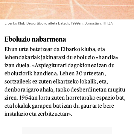
Eibarko Klub Deportiboko atleta batzuk, 1999an, Donostian. HITZA
Eboluzio nabarmena
Ehun urte betetzear da Eibarko kluba, eta
lehendakariak jakinarazi du eboluzio «handia»
izan duela. «Azpiegiturari dagokionez izan du
eboluziorik handiena. Lehen 30 urteetan,
sortzaileek ez zuten elkartzeko lokalik, eta,
denbora igaro ahala, txoko desberdinetan mugitu
ziren. 1954an lortu zuten horretarako espazio bat,
eta lokalak garapen bat izan du gaur arte bere
instalazio eta zerbitzuetan».