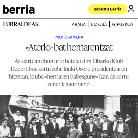
Babestu Berria
LURRALDEAK
ARABA
BIZKAIA
GIPUZKOA
PROPOSAMENA
«Aterki» bat herriarentzat
Asteartean ehun urte beteko dira Eibarko Klub
Deportiboa sortu zela. Iñaki Osoro presidentearen
hitzetan, kluba «herriaren babesgune» izan da sortu
zenetik gaurdaino.