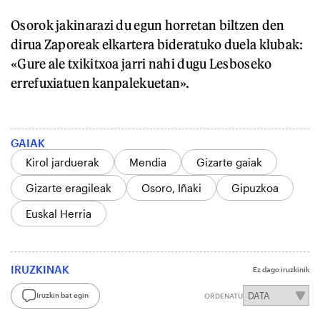
Osorok jakinarazi du egun horretan biltzen den
dirua Zaporeak elkartera bideratuko duela klubak:
«Gure ale txikitxoa jarri nahi dugu Lesboseko
errefuxiatuen kanpalekuetan».
GAIAK
Kirol jarduerak
Mendia
Gizarte gaiak
Gizarte eragileak
Osoro, Iñaki
Gipuzkoa
Euskal Herria
IRUZKINAK
Ez dago iruzkinik
Iruzkin bat egin
ORDENATU