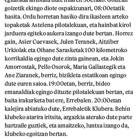
goizetik ekingo diote ospakizunari, 08:00etatik
hasita. Ordu horretan hasiko dira ikasleen arteko
topaketak Astelena pilotalekuan, eta hainbat kirol
jarduera egiteko aukera izango dute bertan. Horrez
gain, Asier Cuevasek, Julen Teranek, Aitziber
Urkiolak eta Oihane Sarasketak 100 kilometroko
korrikaldia egingo dute zinta gainean, eta Jokin
Amorrostak, Pello Osorok, Maria Gallastegik eta
Ane Ziaranek, berriz, bizikleta estatikoan egingo
dute euren saioa. 19:00etan, berriz, bideo
emanaldiak egingo dituzte pilotalekuan bertan, eta
baita irakurketa bat ere, Errebalen. 20:00etan
kalejira abiatuko dute, Errebaletik Klubera. Behin
klubeko atarira iritsita, argazkia aterako dute parte
hartzaile guztiek, eta amaitzeko, luntxa izango da,
klubeko egoitzan bertan.