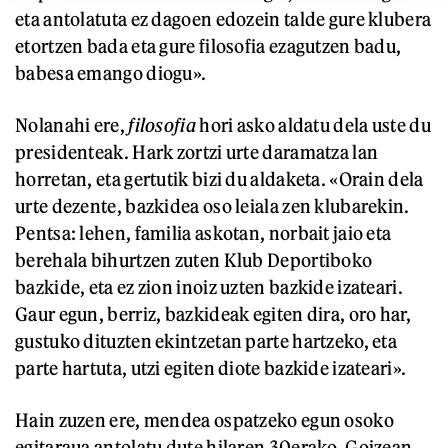
eta antolatuta ez dagoen edozein talde gure klubera
etortzen bada eta gure filosofia ezagutzen badu,
babesa emango diogu».
Nolanahi ere,
filosofia
hori asko aldatu dela uste du
presidenteak. Hark zortzi urte daramatza lan
horretan, eta gertutik bizi du aldaketa. «Orain dela
urte dezente, bazkidea oso leiala zen klubarekin.
Pentsa: lehen, familia askotan, norbait jaio eta
berehala bihurtzen zuten Klub Deportiboko
bazkide, eta ez zion inoiz uzten bazkide izateari.
Gaur egun, berriz, bazkideak egiten dira, oro har,
gustuko dituzten ekintzetan parte hartzeko, eta
parte hartuta, utzi egiten diote bazkide izateari».
Hain zuzen ere, mendea ospatzeko egun osoko
egitaraua antolatu dute hilaren 30erako. Goizean