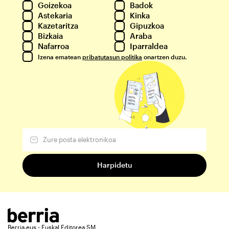
Goizekoa
Badok
Astekaria
Kinka
Kazetaritza
Gipuzkoa
Bizkaia
Araba
Nafarroa
Iparraldea
Izena ematean
pribatutasun politika
onartzen duzu.
Berria.eus - Euskal Editorea SM