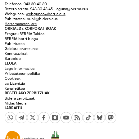
Telefonoa: 943 30 40 30
Bezero arreta: 943 30 43 45 | laguna@berria.eus
Webgunea:
webgunea@berria.eus
Publizitatea:
publi@bidera.eus
Harremanetan jarri
ORRIALDE KORPORATIBOAK
Ezagutu BERRIA Taldea
BERRIA berri bloga
Publizitatea
Galdera-erantzunak
Kontratazioak
Sarebide
LEGEA
Lege informazioa
Pribatutasun politika
Cookieak
cc Lizentzia
Kanal etikoa
BESTELAKO ZERBITZUAK
Bidera zerbitzuak
Midas Media
JARRAITU