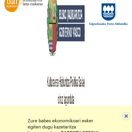
Zure babes ekonomikoari esker
egiten dugu kazetaritza