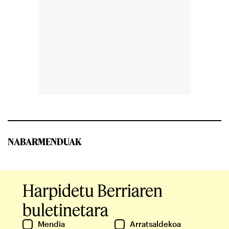
NABARMENDUAK
Harpidetu Berriaren
buletinetara
Mendia
Arratsaldekoa