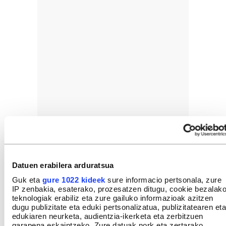
Datuen erabilera arduratsua
Guk eta
gure 1022 kideek
sure informacio pertsonala, zure
IP zenbakia, esaterako, prozesatzen ditugu, cookie bezalak
teknologiak erabiliz eta zure gailuko informazioak azitzen
dugu publizitate eta eduki pertsonalizatua, publizitatearen eta
edukiaren neurketa, audientzia-ikerketa eta zerbitzuen
garapena eskaintzeko. Zure datuak nork eta zertarako