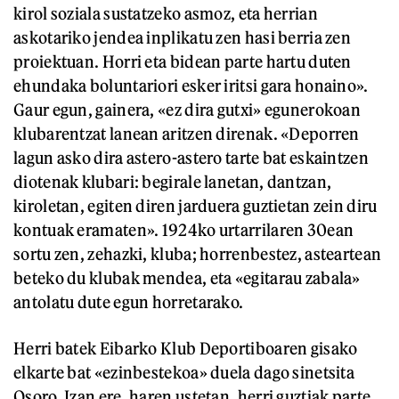
kirol soziala sustatzeko asmoz, eta herrian
askotariko jendea inplikatu zen hasi berria zen
proiektuan. Horri eta bidean parte hartu duten
ehundaka boluntariori esker iritsi gara honaino».
Gaur egun, gainera, «ez dira gutxi» egunerokoan
klubarentzat lanean aritzen direnak. «Deporren
lagun asko dira astero-astero tarte bat eskaintzen
diotenak klubari: begirale lanetan, dantzan,
kiroletan, egiten diren jarduera guztietan zein diru
kontuak eramaten». 1924ko urtarrilaren 30ean
sortu zen, zehazki, kluba; horrenbestez, asteartean
beteko du klubak mendea, eta «egitarau zabala»
antolatu dute egun horretarako.
Herri batek Eibarko Klub Deportiboaren gisako
elkarte bat «ezinbestekoa» duela dago sinetsita
Osoro. Izan ere, haren ustetan, herri guztiak parte