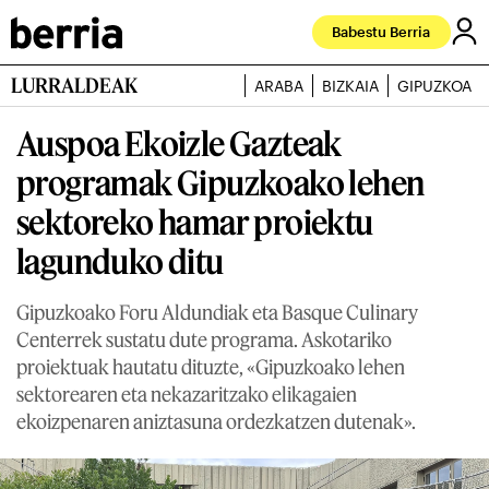
Babestu Berria
LURRALDEAK
ARABA
BIZKAIA
GIPUZKOA
Auspoa Ekoizle Gazteak
programak Gipuzkoako lehen
sektoreko hamar proiektu
lagunduko ditu
Gipuzkoako Foru Aldundiak eta Basque Culinary
Centerrek sustatu dute programa. Askotariko
proiektuak hautatu dituzte, «Gipuzkoako lehen
sektorearen eta nekazaritzako elikagaien
ekoizpenaren aniztasuna ordezkatzen dutenak».