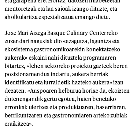
eta garapena ere. Hortaz, datozen hilabeteetan
mentoretzak eta lan saioak izango dituzte, eta
aholkularitza espezializatua emango diete.
Joxe Mari Aizega Basque Culinary Centerreko
zuzendari nagusiak dio «ezagutza, laguntza eta
ekosistema gastronomikoarekin konektatzeko
aukerak» eskaini nahi dituztela programaren
bitartez, «lehen sektoreko proiektu gazteek beren
posizionamendua indartu, aukera berriak
identifikatu eta lurraldetik hazteko aukera» izan
dezaten. «Auspoaren helburua horixe da, ekoizten
dutenengandik gertu egotea, haien benetako
erronkak ulertzea eta produktuaren, baserriaren,
berrikuntzaren eta gastronomiaren arteko zubiak
eraikitzea».