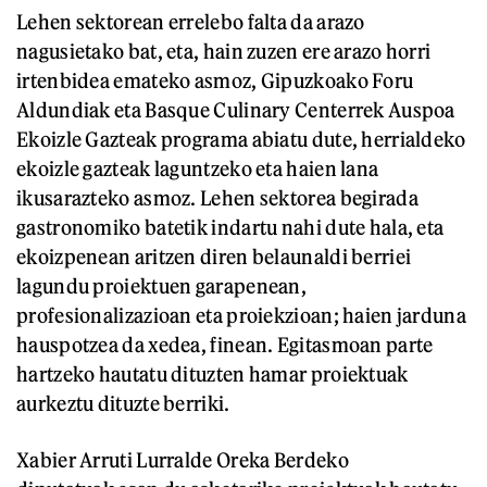
Lehen sektorean errelebo falta da arazo
nagusietako bat, eta, hain zuzen ere arazo horri
irtenbidea emateko asmoz, Gipuzkoako Foru
Aldundiak eta Basque Culinary Centerrek Auspoa
Ekoizle Gazteak programa abiatu dute, herrialdeko
ekoizle gazteak laguntzeko eta haien lana
ikusarazteko asmoz. Lehen sektorea begirada
gastronomiko batetik indartu nahi dute hala, eta
ekoizpenean aritzen diren belaunaldi berriei
lagundu proiektuen garapenean,
profesionalizazioan eta proiekzioan; haien jarduna
hauspotzea da xedea, finean. Egitasmoan parte
hartzeko hautatu dituzten hamar proiektuak
aurkeztu dituzte berriki.
Xabier Arruti Lurralde Oreka Berdeko