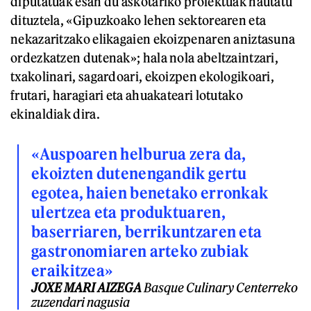
diputatuak esan du askotariko proiektuak hautatu
dituztela, «Gipuzkoako lehen sektorearen eta
nekazaritzako elikagaien ekoizpenaren aniztasuna
ordezkatzen dutenak»; hala nola abeltzaintzari,
txakolinari, sagardoari, ekoizpen ekologikoari,
frutari, haragiari eta ahuakateari lotutako
ekinaldiak dira.
«Auspoaren helburua zera da,
ekoizten dutenengandik gertu
egotea, haien benetako erronkak
ulertzea eta produktuaren,
baserriaren, berrikuntzaren eta
gastronomiaren arteko zubiak
eraikitzea»
JOXE MARI AIZEGA
Basque Culinary Centerreko
zuzendari nagusia