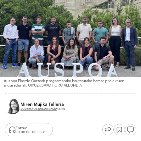
Auspoa Ekoizle Gazteak programarako hautatutako hamar proiektuen
arduradunak. GIPUZKOAKO FORU ALDUNDIA
Miren Mujika Telleria
2026KO UZTAILAREN 3A
14:59
Entzun
00:00:00
00:03:41