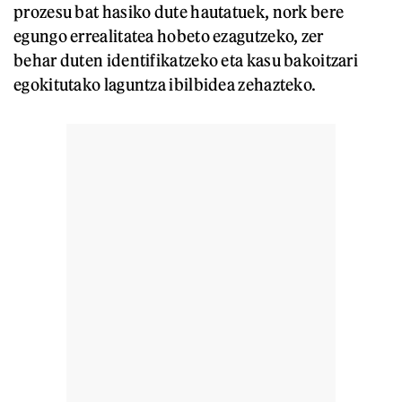
prozesu bat hasiko dute hautatuek, nork bere
egungo errealitatea hobeto ezagutzeko, zer
behar duten identifikatzeko eta kasu bakoitzari
egokitutako laguntza ibilbidea zehazteko.