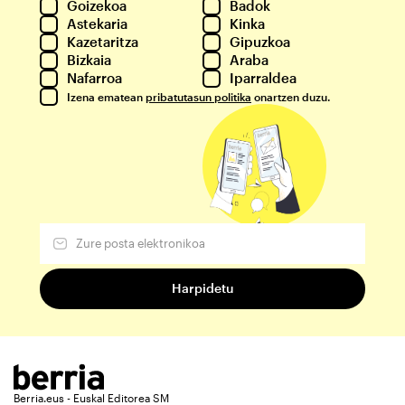
Goizekoa
Badok
Astekaria
Kinka
Kazetaritza
Gipuzkoa
Bizkaia
Araba
Nafarroa
Iparraldea
Izena ematean
pribatutasun politika
onartzen duzu.
Berria.eus - Euskal Editorea SM