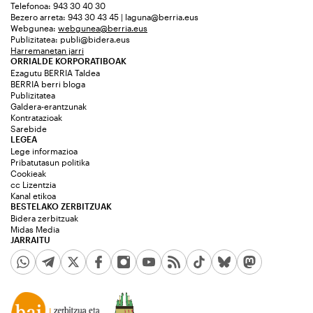
Telefonoa: 943 30 40 30
Bezero arreta: 943 30 43 45 | laguna@berria.eus
Webgunea:
webgunea@berria.eus
Publizitatea:
publi@bidera.eus
Harremanetan jarri
ORRIALDE KORPORATIBOAK
Ezagutu BERRIA Taldea
BERRIA berri bloga
Publizitatea
Galdera-erantzunak
Kontratazioak
Sarebide
LEGEA
Lege informazioa
Pribatutasun politika
Cookieak
cc Lizentzia
Kanal etikoa
BESTELAKO ZERBITZUAK
Bidera zerbitzuak
Midas Media
JARRAITU