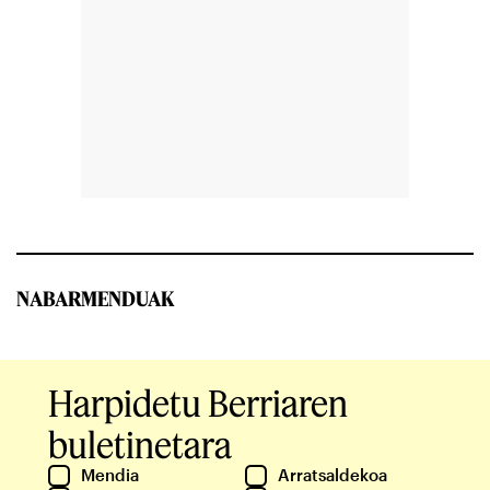
NABARMENDUAK
Harpidetu Berriaren
buletinetara
Mendia
Arratsaldekoa