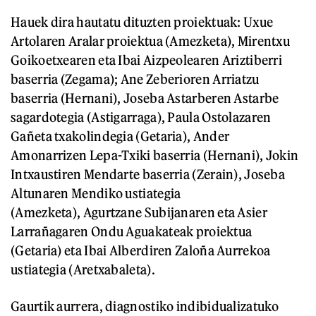
Hauek dira hautatu dituzten proiektuak: Uxue
Artolaren Aralar proiektua (Amezketa), Mirentxu
Goikoetxearen eta Ibai Aizpeolearen Ariztiberri
baserria (Zegama); Ane Zeberioren Arriatzu
baserria (Hernani), Joseba Astarberen Astarbe
sagardotegia (Astigarraga), Paula Ostolazaren
Gañeta txakolindegia (Getaria), Ander
Amonarrizen Lepa-Txiki baserria (Hernani), Jokin
Intxaustiren Mendarte baserria (Zerain), Joseba
Altunaren Mendiko ustiategia
(Amezketa), Agurtzane Subijanaren eta Asier
Larrañagaren Ondu Aguakateak proiektua
(Getaria) eta Ibai Alberdiren Zaloña Aurrekoa
ustiategia (Aretxabaleta).
Gaurtik aurrera, diagnostiko indibidualizatuko