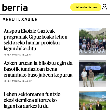
Babestu Berria
ARRUTI, XABIER
Auspoa Ekoizle Gazteak
programak Gipuzkoako lehen
sektoreko hamar proiektu
lagunduko ditu
MIREN MUJIKA TELLERIA
Azken urtean ia bikoiztu egin da
Basotik fundazioan izena
emandako baso jabeen kopurua
MIREN MUJIKA TELLERIA
Lehen sektorearen funtzio
ekosistemikoa aitortzeko
laguntza aurkeztu du