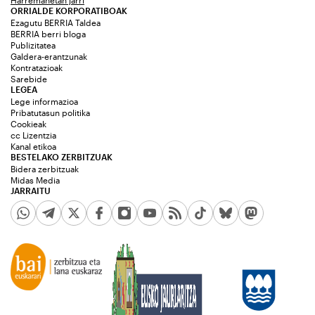
ORRIALDE KORPORATIBOAK
Ezagutu BERRIA Taldea
BERRIA berri bloga
Publizitatea
Galdera-erantzunak
Kontratazioak
Sarebide
LEGEA
Lege informazioa
Pribatutasun politika
Cookieak
cc Lizentzia
Kanal etikoa
BESTELAKO ZERBITZUAK
Bidera zerbitzuak
Midas Media
JARRAITU