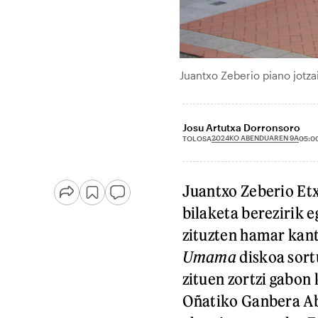
Juantxo Zeberio piano jotz
Josu Artutxa Dorronsoro
2024KO ABENDUAREN 9A
TOLOSA
05:0
Juantxo Zeberio Etx
bilaketa berezirik 
zituzten hamar kan
Umama
diskoa sort
zituen zortzi gabon 
Oñatiko Ganbera Ab