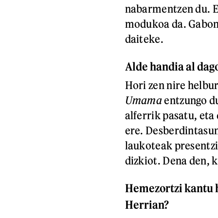
nabarmentzen du. E
modukoa da. Gabon 
daiteke.
Alde handia al dag
Hori zen nire helb
Umama
entzungo d
alferrik pasatu, eta
ere. Desberdintasun
laukoteak presentzi
dizkiot. Dena den, 
Hemezortzi kantu h
Herrian?