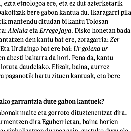
 ezta etnologoa ere, eta ez dut azterketarik
 bakoitzak bere gabon kantua du. Ikaragarri pil
tik mantendu ditudan bi kantu Tolosan
ra:
Aleluia
eta
Errege jaya
. Disko honetan bada
antatzen den kantu bat ere, zoragarria:
Zer
 Eta Urdiaingo bat ere bai:
Ur goiena ur
en abesti bakarra da hori. Pena da, kantu
lotuta daudelako. Elizak, baina, aurrez
ra paganotik hartu zituen kantuak, eta bere
ako garrantzia dute gabon kantuek?
bonak maite eta gorroto dituztenentzat dira.
armentzen dira Eguberrietan, baina horien
a; sinbolizatzen duenaz gain, gustuko duzu ala