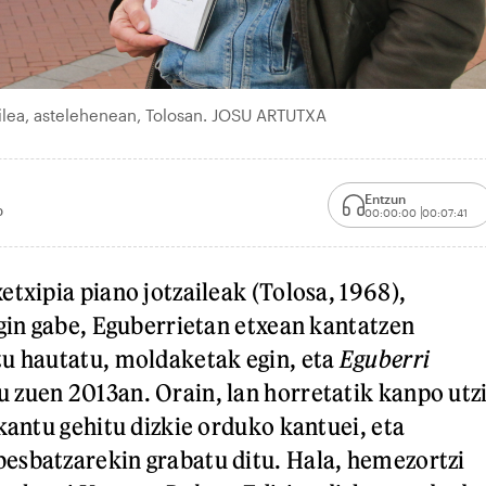
ailea, astelehenean, Tolosan. JOSU ARTUTXA
Entzun
0
00:00:00
00:07:41
etxipia piano jotzaileak (Tolosa, 1968),
egin gabe, Eguberrietan etxean kantatzen
tu hautatu, moldaketak egin, eta
Eguberri
u zuen 2013an. Orain, lan horretatik kanpo utz
kantu gehitu dizkie orduko kantuei, eta
esbatzarekin grabatu ditu. Hala, hemezortzi