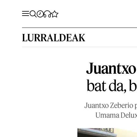
LURRALDEAK
Juantxo
bat da, 
Juantxo Zeberio p
Umama Deluxe 