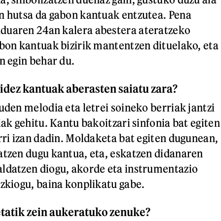
n hutsa da gabon kantuak entzutea. Pena
duaren 24an kalera abestera ateratzeko
abon kantuak bizirik mantentzen dituelako, eta
n egin behar du.
idez kantuak aberasten saiatu zara?
uden melodia eta letrei soineko berriak jantzi
iak gehitu. Kantu bakoitzari sinfonia bat egiten
arri izan dadin. Moldaketa bat egiten dugunean,
atzen dugu kantua, eta, eskatzen didanaren
ldatzen diogu, akorde eta instrumentazio
izkiogu, baina konplikatu gabe.
tatik zein aukeratuko zenuke?