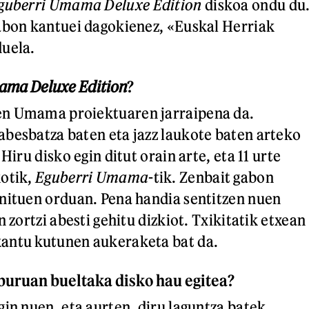
guberri Umama Deluxe Edition
diskoa ondu du
abon kantuei dagokienez, «Euskal Herriak
duela.
ama Deluxe Edition
?
n Umama proiektuaren jarraipena da.
besbatza baten eta jazz laukote baten arteko
Hiru disko egin ditut orain arte, eta 11 urte
kotik,
Eguberri Umama
-tik. Zenbait gabon
nituen orduan. Pena handia sentitzen nuen
n zortzi abesti gehitu dizkiot. Txikitatik etxean
antu kutunen aukeraketa bat da.
buruan bueltaka disko hau egitea?
gin nuen, eta aurten, diru laguntza batek