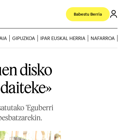
Babestu Berria
AIA
GIPUZKOA
IPAR EUSKAL HERRIA
NAFARROA
en disko
 daiteke»
satutako 'Eguberri
esbatzarekin.