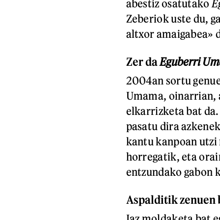
abestiz osatutako
E
Zeberiok uste du, g
altxor amaigabea» 
Zer da
Eguberri Um
2004an sortu genue
Umama, oinarrian, a
elkarrizketa bat da. 
pasatu dira azkene
kantu kanpoan utzi 
horregatik, eta orai
entzundako gabon k
Aspalditik zenuen 
Iaz moldaketa bat e