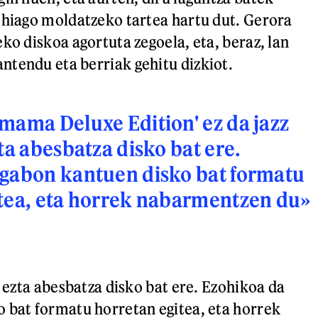
ehiago moldatzeko tartea hartu dut. Gerora
ko diskoa agortuta zegoela, eta, beraz, lan
tendu eta berriak gehitu dizkiot.
mama Deluxe Edition' ez da jazz
ta abesbatza disko bat ere.
 gabon kantuen disko bat formatu
itea, eta horrek nabarmentzen du»
, ezta abesbatza disko bat ere. Ezohikoa da
 bat formatu horretan egitea, eta horrek