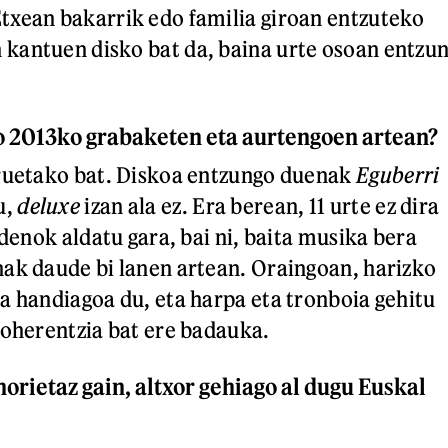
txean bakarrik edo familia giroan entzuteko
kantuen disko bat da, baina urte osoan entzu
o 2013ko grabaketen eta aurtengoen artean?
uruetako bat. Diskoa entzungo duenak
Eguberri
u,
deluxe
izan ala ez. Era berean, 11 urte ez dira
 denok aldatu gara, bai ni, baita musika bera
ak daude bi lanen artean. Oraingoan, harizko
a handiagoa du, eta harpa eta tronboia gehitu
koherentzia bat ere badauka.
orietaz gain, altxor gehiago al dugu Euskal