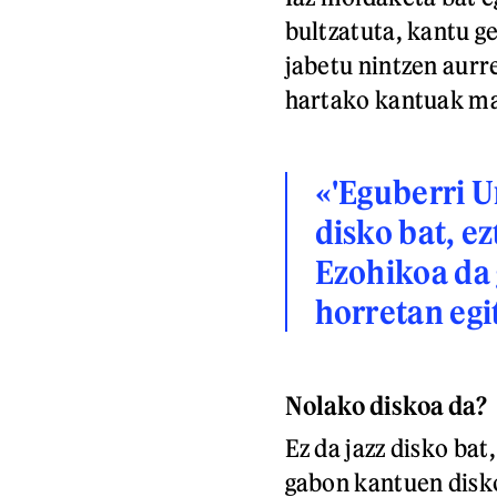
bultzatuta, kantu g
jabetu nintzen aurre
hartako kantuak man
«'Eguberri U
disko bat, ez
Ezohikoa da
horretan eg
Nolako diskoa da?
Ez da jazz disko bat
gabon kantuen disko