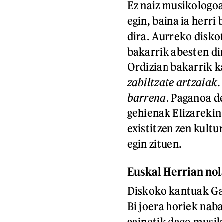
Ez naiz musikologoa,
egin, baina ia herri
dira. Aurreko disko
bakarrik abesten di
Ordizian bakarrik k
zabiltzate artzaiak
.
barrena
. Paganoa d
gehienak Elizarekin 
existitzen zen kultu
egin zituen.
Euskal Herrian nol
Diskoko kantuak Ga
Bi joera horiek nab
gainetik dago musik