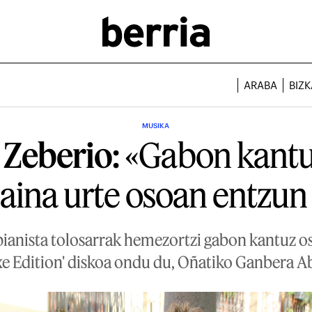
ARABA
BIZK
MUSIKA
 Zeberio:
«Gabon kantu
baina urte osoan entzun
ianista tolosarrak hemezortzi gabon kantuz o
Edition' diskoa ondu du, Oñatiko Ganbera Ab