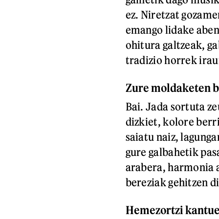
ez. Niretzat gozame
emango lidake aben
ohitura galtzeak, g
tradizio horrek irau
Zure moldaketen b
Bai. Jada sortuta ze
dizkiet, kolore berr
saiatu naiz, lagung
gure galbahetik pas
arabera, harmonia a
bereziak gehitzen d
Hemezortzi kantue