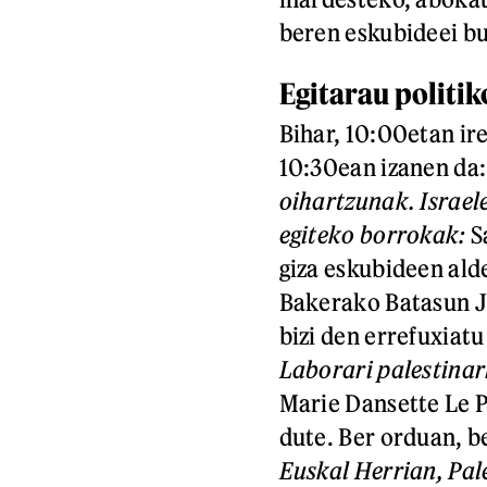
beren eskubideei b
Egitarau politi
Bihar, 10:00etan ir
10:30ean izanen da
oihartzunak. Israel
egiteko borrokak:
S
giza eskubideen ald
Bakerako Batasun J
bizi den errefuxiatu
Laborari palestinar
Marie Dansette Le P
dute. Ber orduan, be
Euskal Herrian, Pa