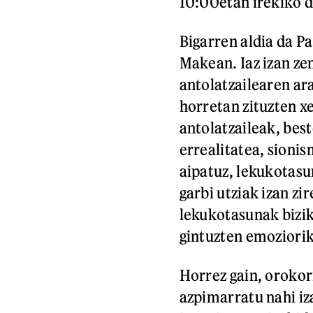
10:00etan irekiko 
Bigarren aldia da P
Makean. Iaz izan ze
antolatzailearen ar
horretan zituzten xe
antolatzaileak, bes
errealitatea, sioni
aipatuz, lekukotasu
garbi utziak izan z
lekukotasunak biziki
gintuzten emoziorik
Horrez gain, orokor
azpimarratu nahi iza