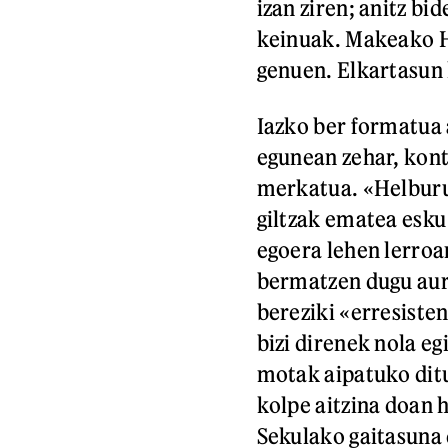
izan ziren; anitz bi
keinuak. Makeako H
genuen. Elkartasun 
Iazko ber formatua 
egunean zehar, kont
merkatua. «Helburu 
giltzak ematea esku
egoera lehen lerroa
bermatzen dugu aurt
bereziki «erresiste
bizi direnek nola eg
motak aipatuko ditu
kolpe aitzina doan h
Sekulako gaitasuna 