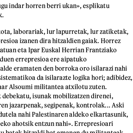
ugu indar horren berri ukan», esplikatu
k.
ta, laborariak, lur lapurretak, lur zatiketak,
resioa izanen dira hitzaldien gaiak. Horrez
tatuan eta Ipar Euskal Herrian Frantziako
duen errepresioa ere aipatuko
 alde eramaten den borroka oro isilarazi nahi
stematikoa da isilarazte logika hori; adibidez,
ar Alsoumi militantea atxilotu zuten.
 debekatu, isunak mobilizatzen direnei,
ren jazarpenak, segipenak, kontrolak... Aski
 dutela nahi Palestinaren aldeko elkartasunik,
deko ahotsik entzun nahi». Errepresioari
u batek hitzaldi bat emanen du militanteak