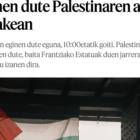
nen dute Palestinaren 
akean
 eginen dute eguna, 10:00etatik goiti. Palesti
n dute, baita Frantziako Estatuak duen jarrera
u izanen dira.