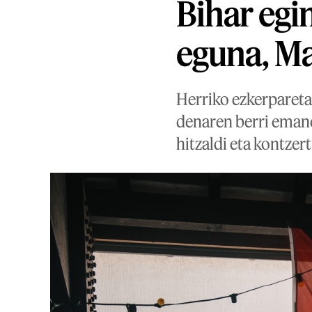
Bihar egi
eguna, M
Herriko ezkerparetan
denaren berri emane
hitzaldi eta kontzert