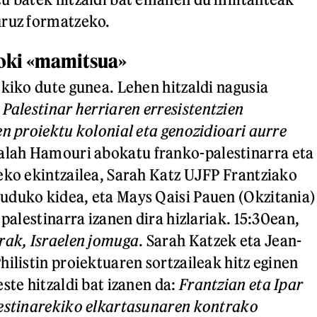
uruz formatzeko.
koki «mamitsua»
ekiko dute gunea. Lehen hitzaldi nagusia
:
Palestinar herriaren erresistentzien
en proiektu kolonial eta genozidioari aurre
alah Hamouri abokatu franko-palestinarra eta
eko ekintzailea, Sarah Katz UJFP Frantziako
uduko kidea, eta Mays Qaisi Pauen (Okzitania)
 palestinarra izanen dira hizlariak. 15:30ean,
rak, Israelen jomuga
. Sarah Katzek eta Jean-
hilistin proiektuaren sortzaileak hitz eginen
ste hitzaldi bat izanen da:
Frantzian eta Ipar
lestinarekiko elkartasunaren kontrako