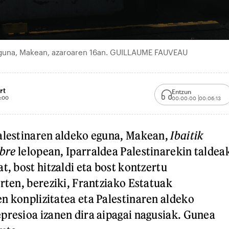
 eguna, Makean, azaroaren 16an. GUILLAUME FAUVEAU
rt
Entzun
:00
00:00:00
00:06:13
Palestinaren aldeko eguna, Makean,
Ibaitik
ibre
lelopean, Iparraldea Palestinarekin taldea
t, bost hitzaldi eta bost kontzertu
urten, bereziki, Frantziako Estatuak
n konplizitatea eta Palestinaren aldeko
presioa izanen dira aipagai nagusiak. Gunea