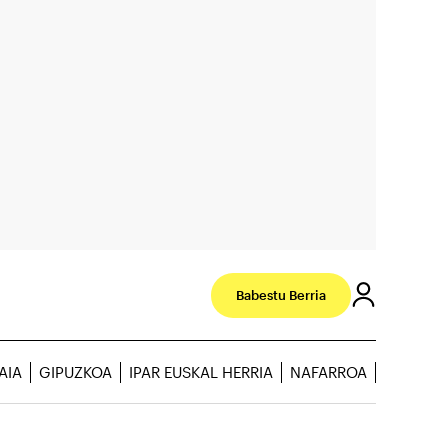
Babestu Berria
AIA
GIPUZKOA
IPAR EUSKAL HERRIA
NAFARROA