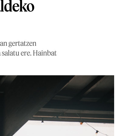
aldeko
nan gertatzen
 salatu ere. Hainbat