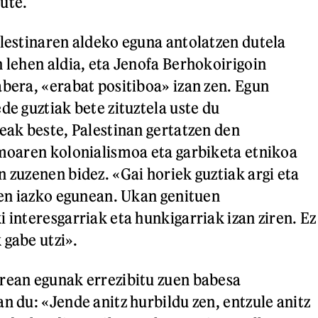
dute.
alestinaren aldeko eguna antolatzen dutela
n lehen aldia, eta Jenofa Berhokoirigoin
abera, «erabat positiboa» izan zen. Egun
de guztiak bete zituztela uste du
teak beste, Palestinan gertatzen den
smoaren kolonialismoa eta garbiketa etnikoa
n zuzenen bidez. «Gai horiek guztiak argi eta
iren iazko egunean. Ukan genituen
 interesgarriak eta hunkigarriak izan ziren. Ez
 gabe utzi».
rean egunak errezibitu zuen babesa
n du: «Jende anitz hurbildu zen, entzule anitz