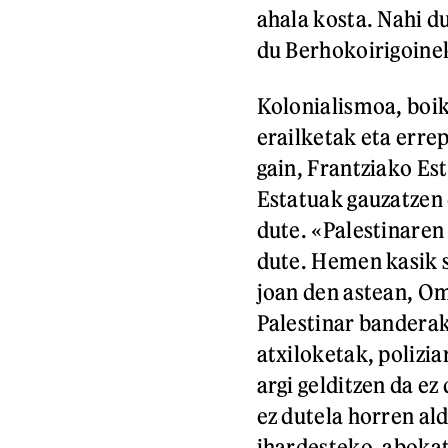
ahala kosta. Nahi d
du Berhokoirigoine
Kolonialismoa, boiko
erailketak eta errep
gain, Frantziako Es
Estatuak gauzatzen 
dute. «Palestinaren
dute. Hemen kasik si
joan den astean, Om
Palestinar banderak
atxiloketak, polizia
argi gelditzen da ez
ez dutela horren al
ihardesteko, abokat