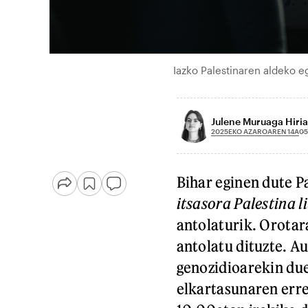
Iazko Palestinaren aldeko
Julene Muruaga Hiria
2025EKO AZAROAREN 14A
05
Bihar eginen dute 
itsasora Palestina l
antolaturik. Orotara
antolatu dituzte. A
genozidioarekin due
elkartasunaren erre