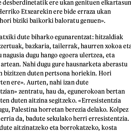
de desberdinetatik ere ukan genituen elkartasu
erriko Etxearekin ere bide erraza ukan
hori biziki baikorki baloratu genuen».
atxiki dute biharko egunarentzat: hitzaldiak
zertuak, bazkaria, tailerrak, haurren xokoa et
nagusia dugu hango egoera ulertzea, eta
 artean. Nahi dugu gure hausnarketa aberastu
n bizitzen duten pertsona horiekin. Hori
en ere». Aurten, nahi izan dute
ntzian» zentratu, hau da, egunerokoan bertan
iten duten aitzina segitzeko. «Erresistentzia
gu, Palestina horretan berezia delako. Kolpez
erria da, badute sekulako herri erresistentzia.
dute aitzinatzeko eta borrokatzeko, kosta