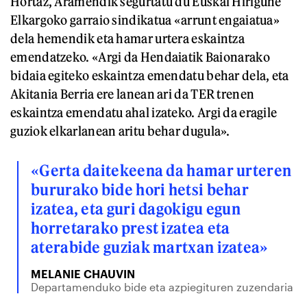
Hortaz, Aramendik segurtatu du Euskal Hirigune
Elkargoko garraio sindikatua «arrunt engaiatua»
dela hemendik eta hamar urtera eskaintza
emendatzeko. «Argi da Hendaiatik Baionarako
bidaia egiteko eskaintza emendatu behar dela, eta
Akitania Berria ere lanean ari da TER trenen
eskaintza emendatu ahal izateko. Argi da eragile
guziok elkarlanean aritu behar dugula».
«Gerta daitekeena da hamar urteren
bururako bide hori hetsi behar
izatea, eta guri dagokigu egun
horretarako prest izatea eta
aterabide guziak martxan izatea»
MELANIE CHAUVIN
Departamenduko bide eta azpiegituren zuzendaria