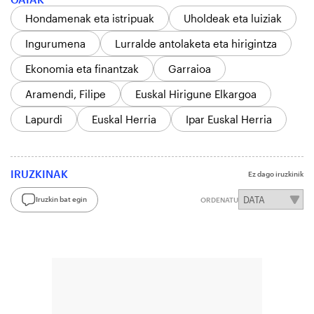
Hondamenak eta istripuak
Uholdeak eta luiziak
Ingurumena
Lurralde antolaketa eta hirigintza
Ekonomia eta finantzak
Garraioa
Aramendi, Filipe
Euskal Hirigune Elkargoa
Lapurdi
Euskal Herria
Ipar Euskal Herria
IRUZKINAK
Ez dago iruzkinik
Iruzkin bat egin
ORDENATU