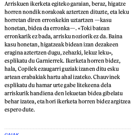
Arriskuen ikerketa egiteko garaian, beraz, higatze
horren nondik norakoak aztertzen dituzte, eta leku
horretan diren erronkekin uztartzen —kasu
honetan, bidea da erronka—. «Toki batean
erronkarik ez bada, arrisku noziorik ez da. Baina
kasu honetan, higatzeak bidean izan dezakeen
eragina aztertzen dugu, zehazki, lekuz leku»,
esplikatu du Garnierrek. Ikerketa horren bidez,
hala, Copilek ezaugarri guziak izanen ditu esku
artean erabakiak hartu ahal izateko. Chauvinek
esplikatu du hamar urte gabe litekeena dela
arriskurik handiena den lekuetan bidea gibelatu
behar izatea, eta hori ikerketa horren bidez argitzea
espero dute.
GAIAK