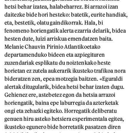
hetsi behar izatea, halabeharrez. Bi arrazoi izan
daitezke bide hori hesteko: batetik, eurite handiak,
eta, bestetik, olatu gaindikorrak. Hala, bi
fenomeno horiengatik alerta ezarria delarik, bidea
hesten dute, luizi arriskua emendatzen baita.
Melanie Chauvin Pirinio Atlantikoetako
departamenduko bideen eta azpiegituren
zuzendariak esplikatu du noiztenkako heste
horietan ez zutela aukerarik ikusteko trafikoa nora
bideratzen zen, epea motzegia baitzen. «Eguraldi
alertak ditugularik, bidea hetsi behar izaten dugu.
Gehienez ere, astebetez egon da hetsia arrazoi
horiengatik, baina epe laburregia da azterketak
ongi eta zehazki egiteko. Horregatik deliberatu
genuen hiru asteko hetsiera esperimentala egitea,
ikusteko egunero bide horretatik pasatzen diren