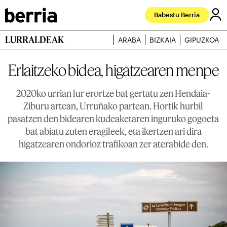
Babestu Berria
LURRALDEAK
ARABA
BIZKAIA
GIPUZKOA
Erlaitzeko bidea, higatzearen menpe
2020ko urrian lur erortze bat gertatu zen Hendaia-
Ziburu artean, Urruñako partean. Hortik hurbil
pasatzen den bidearen kudeaketaren inguruko gogoeta
bat abiatu zuten eragileek, eta ikertzen ari dira
higatzearen ondorioz trafikoan zer aterabide den.