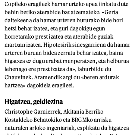
Copileko eragileek hamar urteko epea finkatu dute
behin betiko aterabide bat atzemateko. «Gerta
daitekeena da hamar urteren bururako bide hori
hetsi behar izatea, eta guri dagokigu egun
horretarako prest izatea eta aterabide guziak
martxan izatea. Hipotesirik sinesgarriena da hamar
urteren buruan bidea zerratu behar izatea, baina
higatzea ez dugu erabat menperatzen, eta helburua
lehenago ere prest izatea da», laburbildu du
Chauvinek. Aramendik argi du «beren ardurak
hartzea» dagokiela eragileei.
Higatzea, geldiezina
Christophe Garnierrek, Akitania Berriko
Kostaldeko Behatokiko eta BRGMko arrisku
naturalen arloko ingeniariak, esplikatu du higatzea