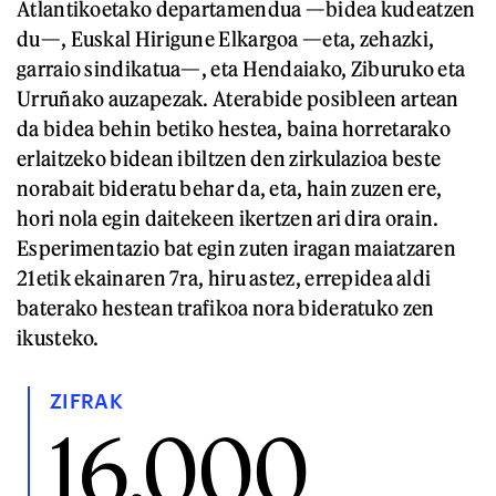
Atlantikoetako departamendua —bidea kudeatzen
du—, Euskal Hirigune Elkargoa —eta, zehazki,
garraio sindikatua—, eta Hendaiako, Ziburuko eta
Urruñako auzapezak. Aterabide posibleen artean
da bidea behin betiko hestea, baina horretarako
erlaitzeko bidean ibiltzen den zirkulazioa beste
norabait bideratu behar da, eta, hain zuzen ere,
hori nola egin daitekeen ikertzen ari dira orain.
Esperimentazio bat egin zuten iragan maiatzaren
21etik ekainaren 7ra, hiru astez, errepidea aldi
baterako hestean trafikoa nora bideratuko zen
ikusteko.
ZIFRAK
16.000