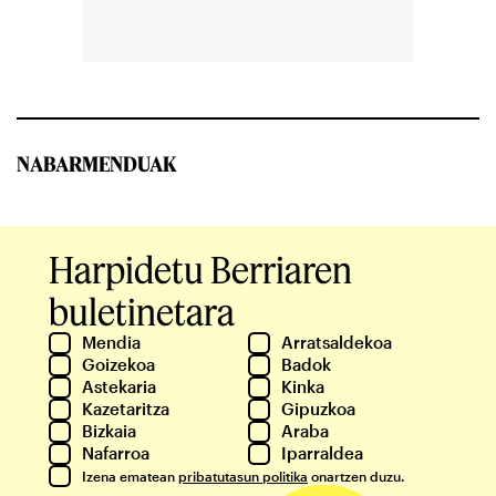
NABARMENDUAK
Harpidetu Berriaren
buletinetara
Mendia
Arratsaldekoa
Goizekoa
Badok
Astekaria
Kinka
Kazetaritza
Gipuzkoa
Bizkaia
Araba
Nafarroa
Iparraldea
Izena ematean
pribatutasun politika
onartzen duzu.