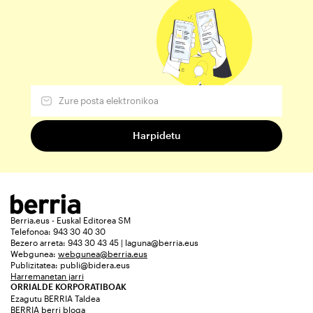
Berria.eus - Euskal Editorea SM
Telefonoa: 943 30 40 30
Bezero arreta: 943 30 43 45 | laguna@berria.eus
Webgunea:
webgunea@berria.eus
Publizitatea:
publi@bidera.eus
Harremanetan jarri
ORRIALDE KORPORATIBOAK
Ezagutu BERRIA Taldea
BERRIA berri bloga