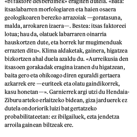
«bi faktore desberdinek» eragiten dutela. «Bata:
itsaslabarren morfologiaren eta haien osaera
geologikoaren berezko arrazoiak —goratasuna,
malda, arrokaren izaera—. Bestea: itsas faktoreei
lotua; hau da, olatuek labarraren oinarria
hauskortzen dute, eta horrek lur mugimenduak
errazten ditu». Klima aldaketak, gainera, higatzea
bizkortzen ahal duela azaldu du. «Aurreikusia den
itsasoen gorakadak eragina izanen du higatzean,
baita gero eta ohikoago diren eguraldi gertaera
azkarrek ere —euriteek eta olatu gaindikorrek,
kasu honetan—». Garnierrek argi utzi du Hendaia-
Ziburu arteko erlaitzeko bidean, giza jarduerek ez
dutela ondoriorik luizi bat gertatzeko
probabilitateetan: ez ibilgailuek, ezta jendetza
arroila gainean biltzeak ere.