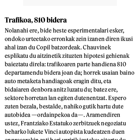
Trafikoa, 810 bidera
Nolanahi ere, bide heste esperimentalari esker,
ondoko urteetako erronkak zein izanen diren ikusi
ahal izan du Copil batzordeak. Chauvinek
esplikatu du aitzinetik zituzten hipotesi gehienak
baieztatu direla: trafikoaren parte handiena 810
departamendu bidera joan da; horrek usaian baino
auto metaketa handiagoak eragin ditu, eta
bidaiaren denbora anitz luzatu du; batez ere,
sektore horretan lan egiten dutenentzat. Espero
zuten bezala, bestalde, nahiko gutik hartu dute
autobidea —ordainpekoa da—. Aramendiren
ustez, Frantziako Estatuko zerbitzuek negoziatu
beharko lukete Vinci autopista kudeatzen duen
enpresarekin zati hori urririk izateko; aitortu du,