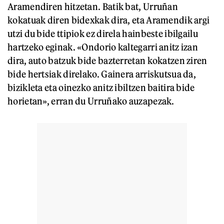
Aramendiren hitzetan. Batik bat, Urruñan
kokatuak diren bidexkak dira, eta Aramendik argi
utzi du bide ttipiok ez direla hainbeste ibilgailu
hartzeko eginak. «Ondorio kaltegarri anitz izan
dira, auto batzuk bide bazterretan kokatzen ziren
bide hertsiak direlako. Gainera arriskutsua da,
bizikleta eta oinezko anitz ibiltzen baitira bide
horietan», erran du Urruñako auzapezak.