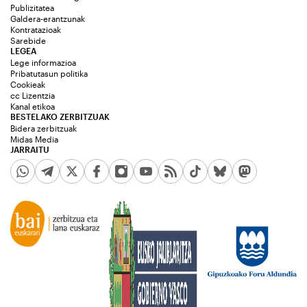
Publizitatea
Galdera-erantzunak
Kontratazioak
Sarebide
LEGEA
Lege informazioa
Pribatutasun politika
Cookieak
cc Lizentzia
Kanal etikoa
BESTELAKO ZERBITZUAK
Bidera zerbitzuak
Midas Media
JARRAITU