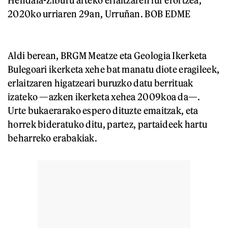
2020ko urriaren 29an, Urruñan. BOB EDME
Aldi berean, BRGM Meatze eta Geologia Ikerketa
Bulegoari ikerketa xehe bat manatu diote eragileek,
erlaitzaren higatzeari buruzko datu berrituak
izateko —azken ikerketa xehea 2009koa da—.
Urte bukaerarako espero dituzte emaitzak, eta
horrek bideratuko ditu, partez, partaideek hartu
beharreko erabakiak.