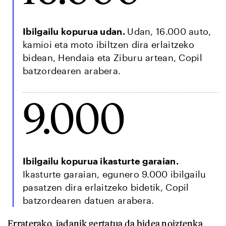
Ibilgailu kopurua udan.
Udan, 16.000 auto,
kamioi eta moto ibiltzen dira erlaitzeko
bidean, Hendaia eta Ziburu artean, Copil
batzordearen arabera.
9.000
Ibilgailu kopurua ikasturte garaian.
Ikasturte garaian, egunero 9.000 ibilgailu
pasatzen dira erlaitzeko bidetik, Copil
batzordearen datuen arabera.
Erraterako, jadanik gertatua da bidea noiztenka