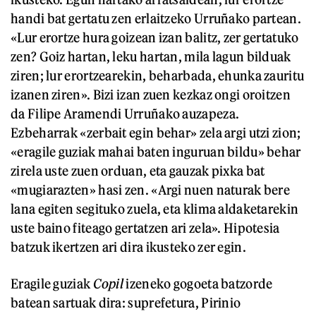
handi bat gertatu zen erlaitzeko Urruñako partean.
«Lur erortze hura goizean izan balitz, zer gertatuko
zen? Goiz hartan, leku hartan, mila lagun bilduak
ziren; lur erortzearekin, beharbada, ehunka zauritu
izanen ziren». Bizi izan zuen kezkaz ongi oroitzen
da Filipe Aramendi Urruñako auzapeza.
Ezbeharrak «zerbait egin behar» zela argi utzi zion;
«eragile guziak mahai baten inguruan bildu» behar
zirela uste zuen orduan, eta gauzak pixka bat
«mugiarazten» hasi zen. «Argi nuen naturak bere
lana egiten segituko zuela, eta klima aldaketarekin
uste baino fiteago gertatzen ari zela». Hipotesia
batzuk ikertzen ari dira ikusteko zer egin.
Eragile guziak
Copil
izeneko gogoeta batzorde
batean sartuak dira: suprefetura, Pirinio