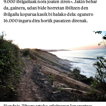
9.000 ibilgailuak nora joaten ziren». Jakin behar
da, gainera, udan bide horretan ibiltzen den
ibilgailu kopurua kasik bi halako dela: egunero
16.000 inguru dira hortik pasatzen direnak.
Hendaia-Ziburu arteko erlaitzaren lur erortzea,