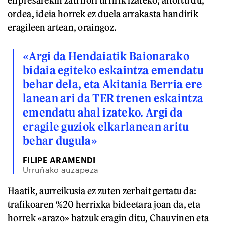
ordea, ideia horrek ez duela arrakasta handirik
eragileen artean, oraingoz.
«Argi da Hendaiatik Baionarako
bidaia egiteko eskaintza emendatu
behar dela, eta Akitania Berria ere
lanean ari da TER trenen eskaintza
emendatu ahal izateko. Argi da
eragile guziok elkarlanean aritu
behar dugula»
FILIPE ARAMENDI
Urruñako auzapeza
Haatik, aurreikusia ez zuten zerbait gertatu da:
trafikoaren %20 herrixka bideetara joan da, eta
horrek «arazo» batzuk eragin ditu, Chauvinen eta