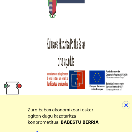
Zure babes ekonomikoari esker
egiten dugu kazetaritza
konprometitua.
BABESTU
BERRIA