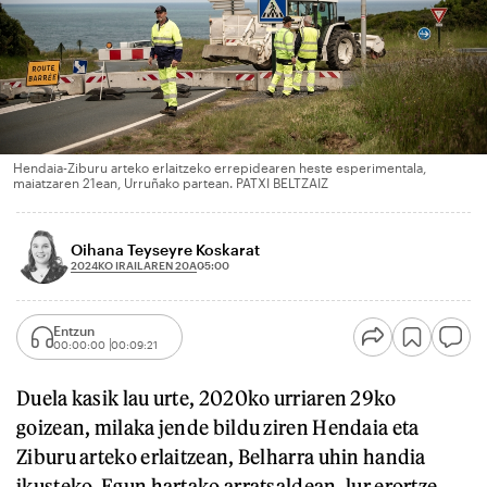
Hendaia-Ziburu arteko erlaitzeko errepidearen heste esperimentala,
maiatzaren 21ean, Urruñako partean. PATXI BELTZAIZ
Oihana Teyseyre Koskarat
2024KO IRAILAREN 20A
05:00
Entzun
00:00:00
00:09:21
Duela kasik lau urte, 2020ko urriaren 29ko
goizean, milaka jende bildu ziren Hendaia eta
Ziburu arteko erlaitzean, Belharra uhin handia
ikusteko. Egun hartako arratsaldean, lur erortze