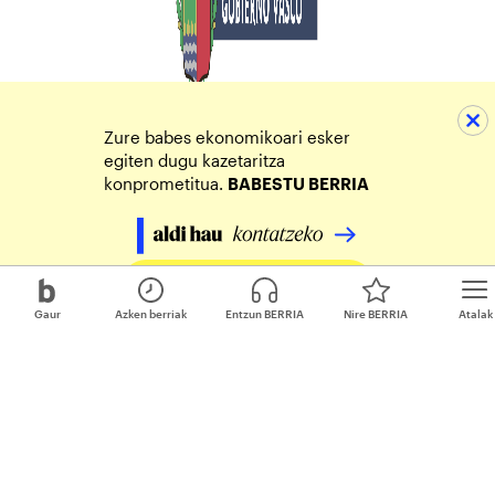
Zure babes ekonomikoari esker
egiten dugu kazetaritza
konprometitua.
BABESTU BERRIA
Egin zure ekarpena
Gaur
Azken berriak
Entzun BERRIA
Nire BERRIA
Atalak