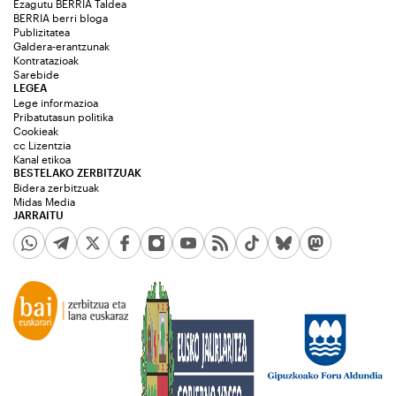
Ezagutu BERRIA Taldea
BERRIA berri bloga
Publizitatea
Galdera-erantzunak
Kontratazioak
Sarebide
LEGEA
Lege informazioa
Pribatutasun politika
Cookieak
cc Lizentzia
Kanal etikoa
BESTELAKO ZERBITZUAK
Bidera zerbitzuak
Midas Media
JARRAITU