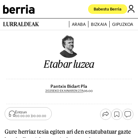
Babestu Berria
LURRALDEAK
ARABA
BIZKAIA
GIPUZKOA
Etabar luzea
Pantxix Bidart Pla
2025EKO EKAINAREN 27A
05:00
Entzun
00:00:00
00:00:00
Gure herriaz tesia egiten ari den estatubatuar gazte