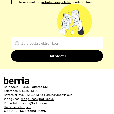
Izena ematean
pribatutasun politika
onartzen duzu.
Berria.eus - Euskal Editorea SM
Telefonoa: 943 30 40 30
Bezero arreta: 943 30 43 45 | laguna@berria.eus
Webgunea:
webgunea@berria.eus
Publizitatea:
publi@bidera.eus
Harremanetan jarri
ORRIALDE KORPORATIBOAK