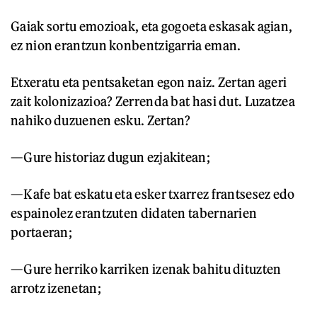
Gaiak sortu emozioak, eta gogoeta eskasak agian,
ez nion erantzun konbentzigarria eman.
Etxeratu eta pentsaketan egon naiz. Zertan ageri
zait kolonizazioa? Zerrenda bat hasi dut. Luzatzea
nahiko duzuenen esku. Zertan?
—Gure historiaz dugun ezjakitean;
—Kafe bat eskatu eta esker txarrez frantsesez edo
espainolez erantzuten didaten tabernarien
portaeran;
—Gure herriko karriken izenak bahitu dituzten
arrotz izenetan;