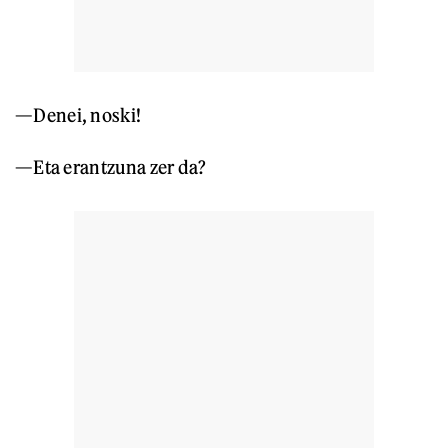
—Denei, noski!
—Eta erantzuna zer da?