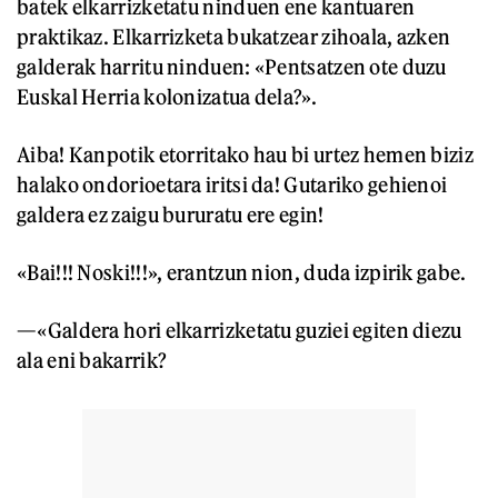
batek elkarrizketatu ninduen ene kantuaren
praktikaz. Elkarrizketa bukatzear zihoala, azken
galderak harritu ninduen: «Pentsatzen ote duzu
Euskal Herria kolonizatua dela?».
Aiba! Kanpotik etorritako hau bi urtez hemen biziz
halako ondorioetara iritsi da! Gutariko gehienoi
galdera ez zaigu bururatu ere egin!
«Bai!!! Noski!!!», erantzun nion, duda izpirik gabe.
—«Galdera hori elkarrizketatu guziei egiten diezu
ala eni bakarrik?