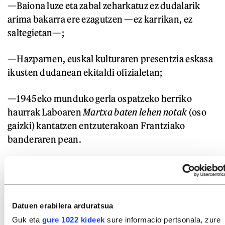
—Baiona luze eta zabal zeharkatuz ez dudalarik
arima bakarra ere ezagutzen —ez karrikan, ez
saltegietan—;
—Hazparnen, euskal kulturaren presentzia eskasa
ikusten dudanean ekitaldi ofizialetan;
—1945eko munduko gerla ospatzeko herriko
haurrak Laboaren
Martxa baten lehen notak
(oso
gaizki) kantatzen entzuterakoan Frantziako
banderaren pean.
...
Et’abar
…
et’abar
…
et’abar
.
Datuen erabilera arduratsua
Publizitate pixka bat arnasgune nahiko genukeen
Guk eta
gure 1022 kideek
sure informacio pertsonala, zure