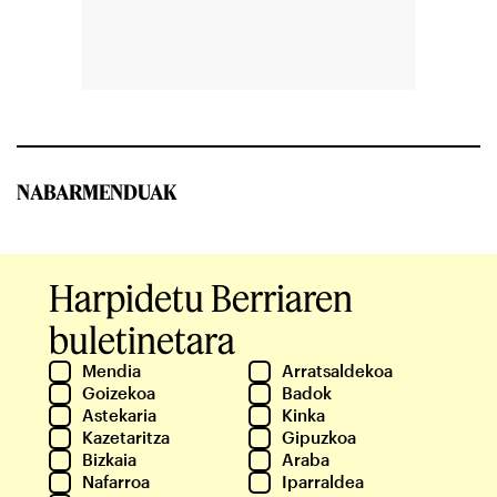
NABARMENDUAK
Harpidetu Berriaren
buletinetara
Mendia
Arratsaldekoa
Goizekoa
Badok
Astekaria
Kinka
Kazetaritza
Gipuzkoa
Bizkaia
Araba
Nafarroa
Iparraldea