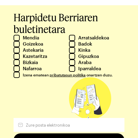
Harpidetu Berriaren
buletinetara
Mendia
Arratsaldekoa
Goizekoa
Badok
Astekaria
Kinka
Kazetaritza
Gipuzkoa
Bizkaia
Araba
Nafarroa
Iparraldea
Izena ematean
pribatutasun politika
onartzen duzu.