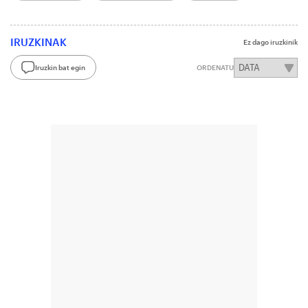
IRUZKINAK
Ez dago iruzkinik
Iruzkin bat egin
ORDENATU