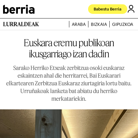
Babestu Berria
LURRALDEAK
ARABA
BIZKAIA
GIPUZKOA
Euskara eremu publikoan
ikusgarriago izan dadin
Sarako Herriko Etxeak zerbitzua osoki euskaraz
eskaintzen ahal die herritarrei, Bai Euskarari
elkartearen Zerbitzua Euskaraz ziurtagiria lortu baitu.
Urruñakoak lanketa bat abiatu du herriko
merkatariekin.