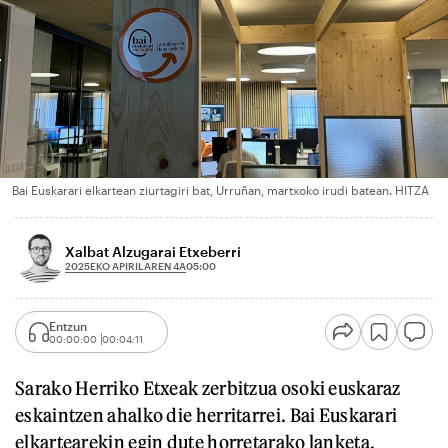
Bai Euskarari elkartean ziurtagiri bat, Urruñan, martxoko irudi batean. HITZA
Xalbat Alzugarai Etxeberri
2025EKO APIRILAREN 4A
05:00
Entzun
00:00:00
00:04:11
Sarako Herriko Etxeak zerbitzua osoki euskaraz
eskaintzen ahalko die herritarrei. Bai Euskarari
elkartearekin egin dute horretarako lanketa,