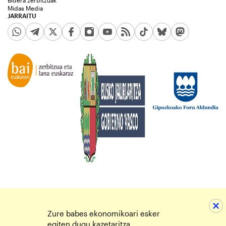
Bidera zerbitzuak
Midas Media
JARRAITU
Zure babes ekonomikoari esker
egiten dugu kazetaritza