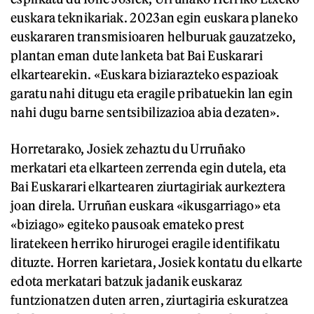
euskara teknikariak. 2023an egin euskara planeko
euskararen transmisioaren helburuak gauzatzeko,
plantan eman dute lanketa bat Bai Euskarari
elkartearekin. «Euskara biziarazteko espazioak
garatu nahi ditugu eta eragile pribatuekin lan egin
nahi dugu barne sentsibilizazioa abia dezaten».
Horretarako, Josiek zehaztu du Urruñako
merkatari eta elkarteen zerrenda egin dutela, eta
Bai Euskarari elkartearen ziurtagiriak aurkeztera
joan direla. Urruñan euskara «ikusgarriago» eta
«biziago» egiteko pausoak emateko prest
liratekeen herriko hirurogei eragile identifikatu
dituzte. Horren karietara, Josiek kontatu du elkarte
edota merkatari batzuk jadanik euskaraz
funtzionatzen duten arren, ziurtagiria eskuratzea