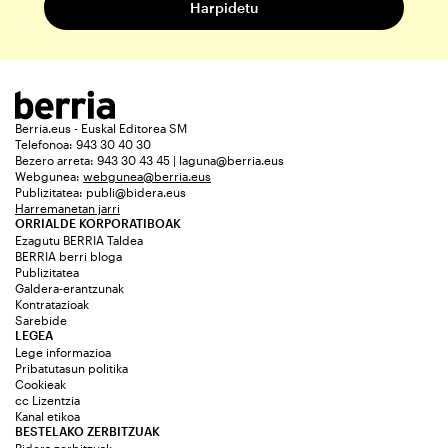
Berria.eus - Euskal Editorea SM
Telefonoa: 943 30 40 30
Bezero arreta: 943 30 43 45 | laguna@berria.eus
Webgunea:
webgunea@berria.eus
Publizitatea:
publi@bidera.eus
Harremanetan jarri
ORRIALDE KORPORATIBOAK
Ezagutu BERRIA Taldea
BERRIA berri bloga
Publizitatea
Galdera-erantzunak
Kontratazioak
Sarebide
LEGEA
Lege informazioa
Pribatutasun politika
Cookieak
cc Lizentzia
Kanal etikoa
BESTELAKO ZERBITZUAK