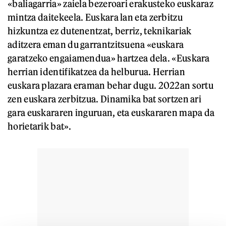
«baliagarria» zaiela bezeroari erakusteko euskaraz
mintza daitekeela. Euskara lan eta zerbitzu
hizkuntza ez dutenentzat, berriz, teknikariak
aditzera eman du garrantzitsuena «euskara
garatzeko engaiamendua» hartzea dela. «Euskara
herrian identifikatzea da helburua. Herrian
euskara plazara eraman behar dugu. 2022an sortu
zen euskara zerbitzua. Dinamika bat sortzen ari
gara euskararen inguruan, eta euskararen mapa da
horietarik bat».