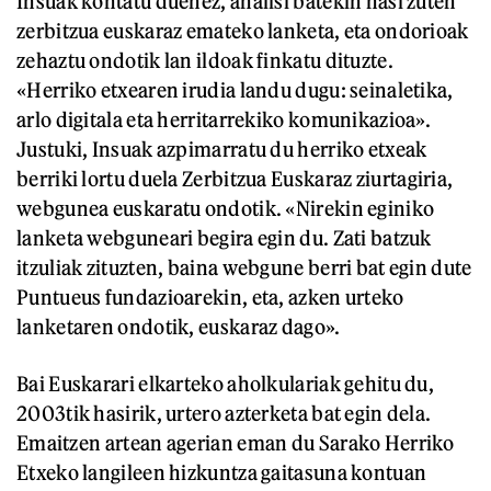
Insuak kontatu duenez, analisi batekin hasi zuten
zerbitzua euskaraz emateko lanketa, eta ondorioak
zehaztu ondotik lan ildoak finkatu dituzte.
«Herriko etxearen irudia landu dugu: seinaletika,
arlo digitala eta herritarrekiko komunikazioa».
Justuki, Insuak azpimarratu du herriko etxeak
berriki lortu duela Zerbitzua Euskaraz
ziurtagiria,
webgunea euskaratu ondotik. «Nirekin eginiko
lanketa webguneari begira egin du. Zati batzuk
itzuliak zituzten, baina webgune berri bat egin dute
Puntueus fundazioarekin, eta, azken urteko
lanketaren ondotik, euskaraz dago».
Bai Euskarari elkarteko aholkulariak gehitu du,
2003tik hasirik, urtero azterketa bat egin dela.
Emaitzen artean agerian eman du Sarako Herriko
Etxeko langileen hizkuntza gaitasuna kontuan