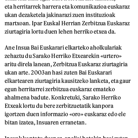
eta herritarrek harrera eta komunikazioa euskaraz
ukan dezaketela jakinarazi zuen instituzioak
martxoan. Ipar Euskal Herrian
Zerbitzua Euskaraz
ziurtagiria lortu duen lehen herriko etxea da.
Ane Insua Bai Euskarari elkarteko aholkulariak
zehaztu du Sarako Herriko Etxearekin «urtero»
aritu direla lanean, Zerbitzua Euskaraz ziurtagiria
ukan arte. 2003an hasi zuten Bai Euskarari
elkartearen ziurtagiria kausitzeko lanketa, eta gaur
egun herritarrei zerbitzua euskaraz emateko
ahalmena badute. Konkretuki, Sarako Herriko
Etxeak lortu du bere zerbitzuetatik kanpora
igortzen duen informazio «oro» euskaraz edo ele
bitan izatea, Insuaren erranetan.