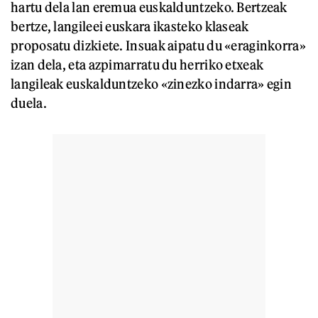
hartu dela lan eremua euskalduntzeko. Bertzeak
bertze, langileei euskara ikasteko klaseak
proposatu dizkiete. Insuak aipatu du «eraginkorra»
izan dela, eta azpimarratu du herriko etxeak
langileak euskalduntzeko «zinezko indarra» egin
duela.