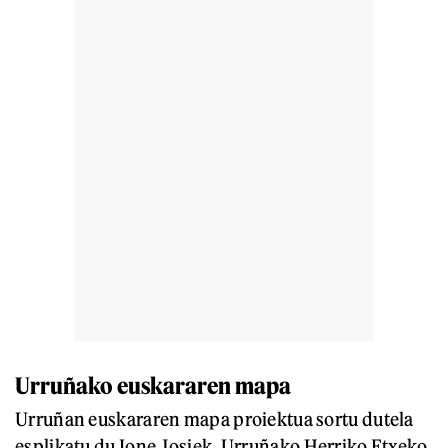
Urruñako euskararen mapa
Urruñan euskararen mapa proiektua sortu dutela
esplikatu du Ione Josiek, Urruñako Herriko Etxeko