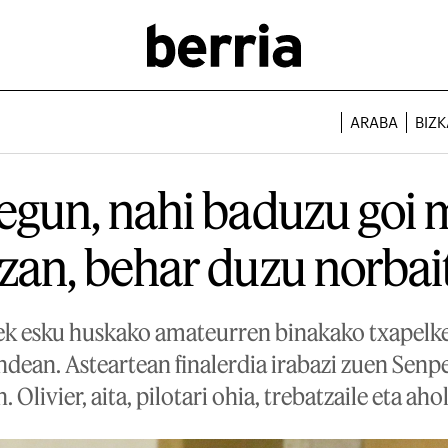
ARABA
BIZK
egun, nahi baduzu goi 
 izan, behar duzu norbai
k esku huskako amateurren binakako txapelket
ndean. Asteartean finalerdia irabazi zuen Senp
. Olivier, aita, pilotari ohia, trebatzaile eta aho