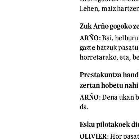
Lehen, maiz hartzen
Zuk Arño gogoko z
ARÑO:
Bai, helburu
gazte batzuk pasatu
horretarako, eta, b
Prestakuntza handi
zertan hobetu nahi
ARÑO:
Dena ukan be
da.
E
sku pilotakoek di
OLIVIER:
Hor pasatz