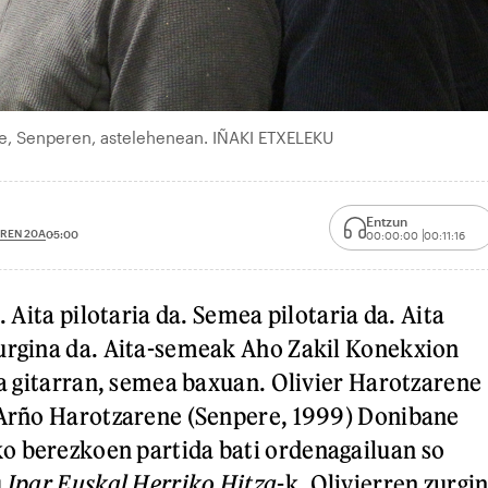
ne, Senperen, astelehenean. IÑAKI ETXELEKU
Entzun
REN 20A
05:00
00:00:00
00:11:16
. Aita pilotaria da. Semea pilotaria da. Aita
urgina da. Aita-semeak Aho Zakil Konekxion
ita gitarran, semea baxuan. Olivier Harotzarene
 Arño Harotzarene (Senpere, 1999) Donibane
o berezkoen partida bati ordenagailuan so
u
Ipar Euskal Herriko Hitza
-k, Olivierren zurgi