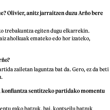
ue?
Olivier, anitz jarraitzen duzu Arño bere
o trebakuntza egiten dugu elkarrekin.
aiz aholkuak emateko edo hor izateko,
rño?
artida zailetan laguntza bat da. Gero, ez da beti
u.
, konfiantza sentitzeko partidako momentu
ntu gako batzuk, bai, kontseilu batzuk