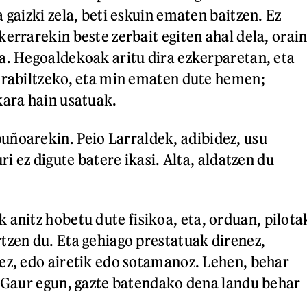
 gaizki zela, beti eskuin ematen baitzen. Ez
errarekin beste zerbait egiten ahal dela, orai
a. Hegoaldekoak aritu dira ezkerparetan, eta
erabiltzeko, eta min ematen dute hemen;
kara hain usatuak.
uñoarekin. Peio Larraldek, adibidez, usu
ri ez digute batere ikasi. Alta, aldatzen du
 anitz hobetu dute fisikoa, eta, orduan, pilota
tzen du. Eta gehiago prestatuak direnez,
ez, edo airetik edo sotamanoz. Lehen, behar
. Gaur egun, gazte batendako dena landu behar