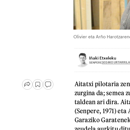
Olivier eta Arño Harotzare
Iñaki Etxeleku
2024KO URTARRILA
SENPERE
Aitatxi pilotaria zen
zurgina da; semea z
taldean ari dira. A
(Senpere, 1971) eta
Garaziko Garatenek
zeudela aurkitu dit