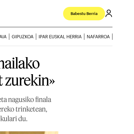
Babestu Berria
AIA
GIPUZKOA
IPAR EUSKAL HERRIA
NAFARROA
mailako
t zurekin»
a nagusiko finala
ereko trinketean,
lkulari du.