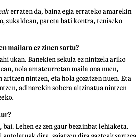
eak
erraten da, baina egia errateko amarekin
o, sukaldean, pareta bati kontra, teniseko
en mailara ez zinen sartu?
ahi ukan. Banekien sekula ez nintzela ariko
ean, nola amateurretan maila ona nuen,
 aritzen nintzen, eta hola gozatzen nuen. Eta
intzen, adinarekin sobera aitzinatua nintzen
zeko.
aur?
 bai. Lehen ez zen gaur bezainbat lehiaketa.
 antolatuak dira, saiatzen dira gazteak sartzea