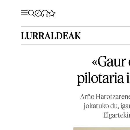
LURRALDEAK
«Gaur 
pilotaria
Arño Harotzarene
jokatuko du, iga
Elgartekin