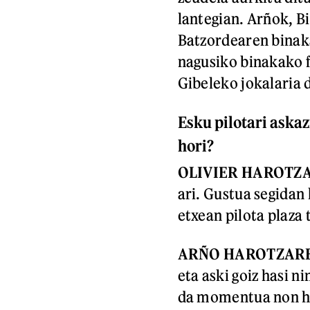
lantegian. Arñok, B
Batzordearen binak
nagusiko binakako f
Gibeleko jokalaria 
Esku pilotari aska
hori?
OLIVIER HAROTZ
ari. Gustua segidan
etxean pilota plaza t
ARÑO HAROTZAR
eta aski goiz hasi ni
da momentua non ha