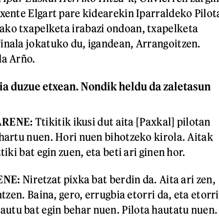
ixente Elgart pare kidearekin Iparraldeko Pilot
ako txapelketa irabazi ondoan, txapelketa
inala jokatuko du, igandean, Arrangoitzen.
da Arño.
zia duzue etxean. Nondik heldu da zaletasun
ARENE:
Ttikitik ikusi dut aita [Paxkal] pilotan
 hartu nuen. Hori nuen bihotzeko kirola. Aitak
tiki bat egin zuen, eta beti ari ginen hor.
ENE:
Niretzat pixka bat berdin da. Aita ari zen,
ntzen. Baina, gero, errugbia etorri da, eta etorri
utu bat egin behar nuen. Pilota hautatu nuen.