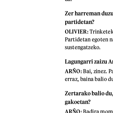
Z
er harreman duz
partidetan?
OLIVIER:
Trinketek
Partidetan egoten n
sustengatzeko.
Lagungarri zaizu A
ARÑO:
Bai, zinez. P
erraz, baina balio d
Zertarako balio du
gakoetan?
ARÑO:
Badira mome