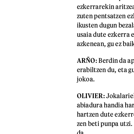
ezkerrarekin aritzea
zuten pentsatzen ezk
ikusten dugun bezal
usaia dute ezkerra 
azkenean, gu ez bai
ARÑO:
Berdin da ap
erabiltzen du, eta gu
jokoa.
OLIVIER:
Jokalariek
abiadura handia har
hartzen dute ezkerr
zen beti punpa utzi
da.