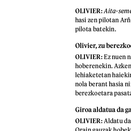
OLIVIER:
Aita-sem
hasi zen pilotan Arñ
pilota batekin.
Olivier, zu berezko
OLIVIER:
Ez nuen n
hoberenekin. Azken
lehiaketetan haiekin
nola berant hasia n
berezkoetara pasat
Giroa aldatua da g
OLIVIER:
Aldatu da,
Orain gauzak hobeki