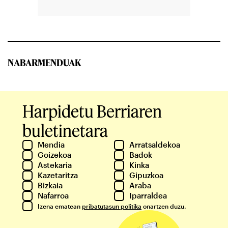
NABARMENDUAK
Harpidetu Berriaren
buletinetara
Mendia
Arratsaldekoa
Goizekoa
Badok
Astekaria
Kinka
Kazetaritza
Gipuzkoa
Bizkaia
Araba
Nafarroa
Iparraldea
Izena ematean
pribatutasun politika
onartzen duzu.