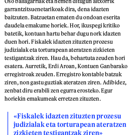
Oso baliagarriak eta hemen ditugun altxorrik
garrantzitsuenetarikoak dira, dena idazten
baitzuten. Batzuetan ematen du ondoan eserita
daudela emakume horiek. Hor, ikuspegi kritiko
batetik, kontuan hartu behar dugu nork idazten
duen hori. Fiskalek idazten zituzten prozesu
judizialak eta torturapean ateratzen zizkieten
testigantzak ziren. Hau da, behartuta zeuden hori
esatera. Aurretik, Erdi Aroan, Kontuen Ganbarako
erregistroak zeuden. Erregistro kontable batzuk
ziren, non gastu guztiak ateratzen ziren. Adibidez,
zenbat diru erabili zen egurra erosteko. Egur
horiekin emakumeak erretzen zituzten.
«Fiskalek idazten zituzten prozesu
judizialak eta torturapean ateratzen
zizkieten testigantzak ziren»