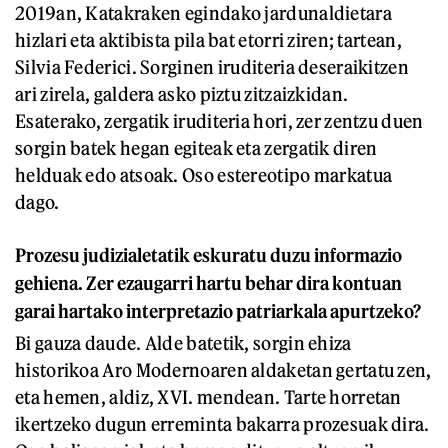
2019an, Katakraken egindako jardunaldietara
hizlari eta aktibista pila bat etorri ziren; tartean,
Silvia Federici. Sorginen iruditeria deseraikitzen
ari zirela, galdera asko piztu zitzaizkidan.
Esaterako, zergatik iruditeria hori, zer zentzu duen
sorgin batek hegan egiteak eta zergatik diren
helduak edo atsoak. Oso estereotipo markatua
dago.
Prozesu judizialetatik eskuratu duzu informazio
gehiena. Zer ezaugarri hartu behar dira kontuan
garai hartako interpretazio patriarkala apurtzeko?
Bi gauza daude. Alde batetik, sorgin ehiza
historikoa Aro Modernoaren aldaketan gertatu zen,
eta hemen, aldiz, XVI. mendean. Tarte horretan
ikertzeko dugun erreminta bakarra prozesuak dira.