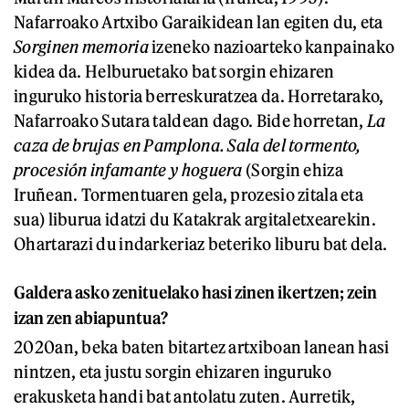
Nafarroako Artxibo Garaikidean lan egiten du, eta
Sorginen memoria
izeneko nazioarteko kanpainako
kidea da. Helburuetako bat sorgin ehizaren
inguruko historia berreskuratzea da. Horretarako,
Nafarroako Sutara taldean dago. Bide horretan,
La
caza de brujas en Pamplona. Sala del tormento,
procesión infamante y hoguera
(Sorgin ehiza
Iruñean. Tormentuaren gela, prozesio zitala eta
sua) liburua idatzi du Katakrak argitaletxearekin.
Ohartarazi du indarkeriaz beteriko liburu bat dela.
Galdera asko zenituelako hasi zinen ikertzen; zein
izan zen abiapuntua?
2020an, beka baten bitartez artxiboan lanean hasi
nintzen, eta justu sorgin ehizaren inguruko
erakusketa handi bat antolatu zuten. Aurretik,