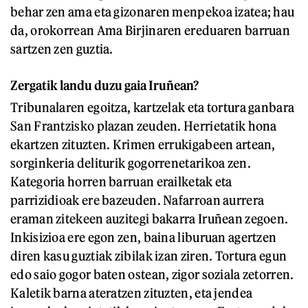
behar zen ama eta gizonaren menpekoa izatea; hau
da, orokorrean Ama Birjinaren ereduaren barruan
sartzen zen guztia.
Zergatik landu duzu gaia Iruñean?
Tribunalaren egoitza, kartzelak eta tortura ganbara
San Frantzisko plazan zeuden. Herrietatik hona
ekartzen zituzten. Krimen errukigabeen artean,
sorginkeria deliturik gogorrenetarikoa zen.
Kategoria horren barruan erailketak eta
parrizidioak ere bazeuden. Nafarroan aurrera
eraman zitekeen auzitegi bakarra Iruñean zegoen.
Inkisizioa ere egon zen, baina liburuan agertzen
diren kasu guztiak zibilak izan ziren. Tortura egun
edo saio gogor baten ostean, zigor soziala zetorren.
Kaletik barna ateratzen zituzten, eta jendea