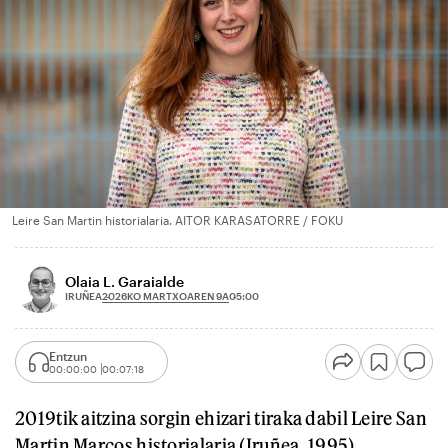
Leire San Martin historialaria. AITOR KARASATORRE / FOKU
Olaia L. Garaialde
2026KO MARTXOAREN 9A
IRUÑEA
05:00
Entzun
00:00:00
00:07:18
2019tik aitzina sorgin ehizari tiraka dabil Leire San
Martin Marcos historialaria (Iruñea, 1995).