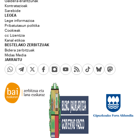
Galdera-erantzunak
Kontratazioak
Sarebide
LEGEA
Lege informazioa
Pribatutasun politika
Cookieak
cc Lizentzia
Kanal etikoa
BESTELAKO ZERBITZUAK
Bidera zerbitzuak
Midas Media
JARRAITU