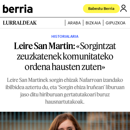
Babestu Berria
LURRALDEAK
ARABA
BIZKAIA
GIPUZKOA
HISTORIALARIA
Leire San Martin:
«Sorgintzat
zeuzkatenek komunitateko
ordena hausten zuten»
Leire San Martinek sorgin ehizak Nafarroan izandako
ibilbidea aztertu du, eta ‘Sorgin ehiza Iruñean’ liburuan
jaso ditu hiriburuan gertatutakoari buruz
hausnartutakoak.