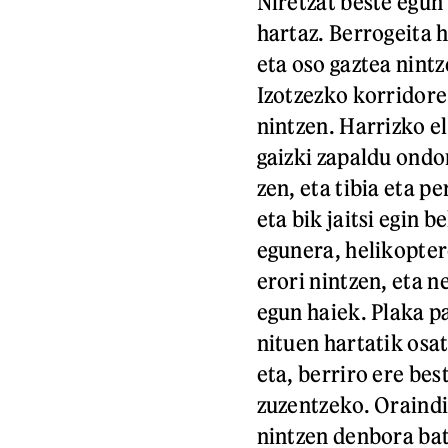
Niretzat beste egun
hartaz. Berrogeita h
eta oso gaztea nintz
Izotzezko korridore 
nintzen. Harrizko el
gaizki zapaldu ondor
zen, eta tibia eta p
eta bik jaitsi egin 
egunera, helikopter
erori nintzen, eta n
egun haiek. Plaka pa
nituen hartatik osa
eta, berriro ere bes
zuzentzeko. Oraindi
nintzen denbora bat