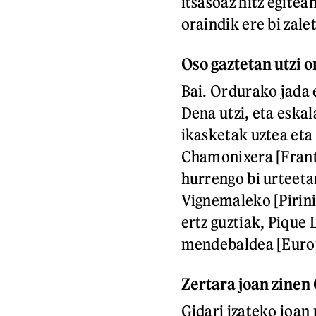
itsasoaz hitz egitean
oraindik ere bi zale
Oso gaztetan utzi 
Bai. Ordurako jada 
Dena utzi, eta eskal
ikasketak uztea eta
Chamonixera [Frantz
hurrengo bi urteeta
Vignemaleko [Pirin
ertz guztiak, Pique
mendebaldea [Europ
Zertara joan zine
Gidari izateko joan 