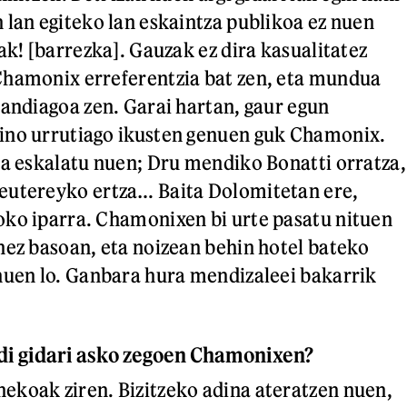
 lan egiteko lan eskaintza publikoa ez nuen
ak! [barrezka]. Gauzak ez dira kasualitatez
Chamonix erreferentzia bat zen, eta mundua
handiagoa zen. Garai hartan, gaur egun
ino urrutiago ikusten genuen guk Chamonix.
na eskalatu nuen; Dru mendiko Bonatti orratza,
eutereyko ertza… Baita Dolomitetan ere,
ko iparra. Chamonixen bi urte pasatu nituen
nez basoan, eta noizean behin hotel bateko
nuen lo. Ganbara hura mendizaleei bakarrik
di gidari asko zegoen Chamonixen?
koak ziren. Bizitzeko adina ateratzen nuen,