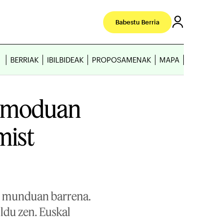
Babestu Berria
BERRIAK
IBILBIDEAK
PROPOSAMENAK
MAPA
n moduan
mist
ean munduan barrena.
ldu zen. Euskal