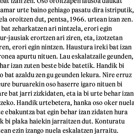
 bat izan zen. Oso oroitzapen lausoa daukat
amar urte baino gehiago pasatu dira istriputik
ela oroitzen dut, pentsa, 1966. urtean izan zen.
bat zeharkatzen ari nintzela, erori egin
ur-jausiak erortzen ari ziren, eta, izotzetan
en, erori egin nintzen. Haustura ireki bat izan
eronea apurtu nituen. Lau eskalatzaile geunden,
behar izan zuten beste bide batetik. Handik bi
o bat azaldu zen gu geunden lekura. Nire erruz
eure buruarekin oso haserre igaro nituen bi
re bat jarri zizkidaten, eta ia bi urte behar izan
tzeko. Handik urtebetera, hanka oso oker nuel
te ebakuntza bat egin behar izan zidaten hura
k bi plaka haiekin jarraitzen dut. Konturatu
ean ezin izango nuela eskalatzen jarraitu.