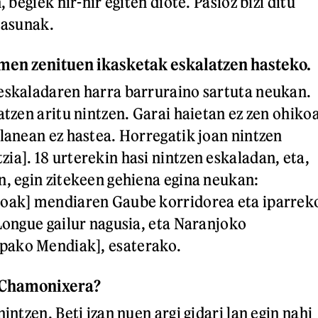
, begiek ñir-ñir egiten diote. Pasioz bizi ditu
tasunak.
omen zenituen ikasketak eskalatzen hasteko.
eskaladaren harra barruraino sartuta neukan.
atzen aritu nintzen. Garai haietan ez zen ohiko
 lanean ez hastea. Horregatik joan nintzen
ia]. 18 urterekin hasi nintzen eskaladan, eta,
n, egin zitekeen gehiena egina neukan:
ioak] mendiaren Gaube korridorea eta iparrek
 Longue gailur nagusia, eta Naranjoko
ako Mendiak], esaterako.
n Chamonixera?
nintzen. Beti izan nuen argi gidari lan egin nahi