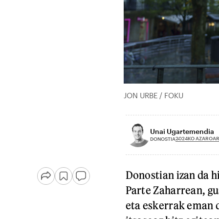
JON URBE / FOKU
Unai Ugartemendia
2024KO AZAROAR
DONOSTIA
Donostian izan da hi
Parte Zaharrean, gu
eta eskerrak eman d