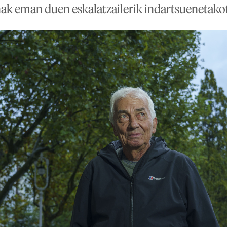
k eman duen eskalatzailerik indartsuenetakot