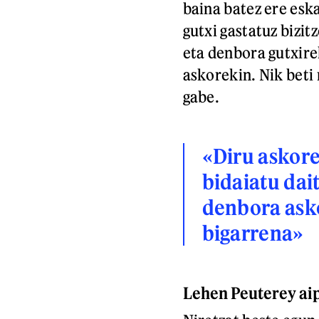
baina batez ere eska
gutxi gastatuz bizi
eta denbora gutxire
askorekin. Nik beti 
gabe.
«Diru askore
bidaiatu dai
denbora asko
bigarrena»
Lehen Peuterey aip