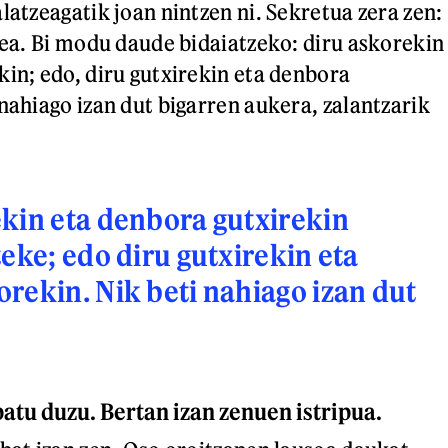
latzeagatik joan nintzen ni. Sekretua zera zen:
tzea. Bi modu daude bidaiatzeko: diru askorekin
kin; edo, diru gutxirekin eta denbora
nahiago izan dut bigarren aukera, zalantzarik
kin eta denbora gutxirekin
teke; edo diru gutxirekin eta
rekin. Nik beti nahiago izan dut
atu duzu. Bertan izan zenuen istripua.