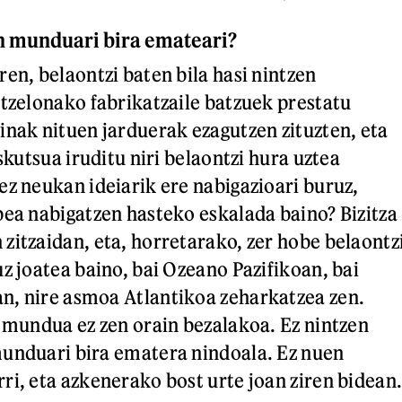
n munduari bira emateari?
en, belaontzi baten bila hasi nintzen
rtzelonako fabrikatzaile batzuek prestatu
inak nituen jarduerak ezagutzen zituzten, eta
iskutsua iruditu niri belaontzi hura uztea
ez neukan ideiarik ere nabigazioari buruz,
bea nabigatzen hasteko eskalada baino? Bizitza
zitzaidan, eta, horretarako, zer hobe belaontz
z joatea baino, bai Ozeano Pazifikoan, bai
n, nire asmoa Atlantikoa zeharkatzea zen.
a mundua ez zen orain bezalakoa. Ez nintzen
munduari bira ematera nindoala. Ez nuen
ri, eta azkenerako bost urte joan ziren bidean