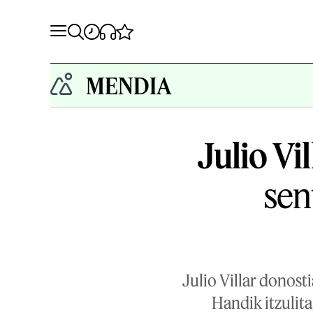
MENDIA
Julio Vil
sen
Julio Villar donost
Handik itzulit