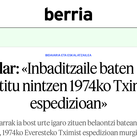
BIDAIARIA ETA ESKALATZAILEA
lar:
«Inbaditzaile bate
titu nintzen 1974ko Txi
espedizioan»
iarrak ia bost urte igaro zituen belaontzi bat
a, 1974ko Everesteko Tximist espedizioan murgi