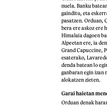
nuela. Banku batean
gainditu, eta eskerr
pasatzen. Orduan, 
bera ere askoz ere 
Himalaia dagoen ba
Alpeetan ere, ia de
Grand Capuccine, P
esaterako, Lavaredo
denda batean lo egi
ganbaran egin izan 
alokatzen zieten.
Garai haietan men
Orduan denak harane