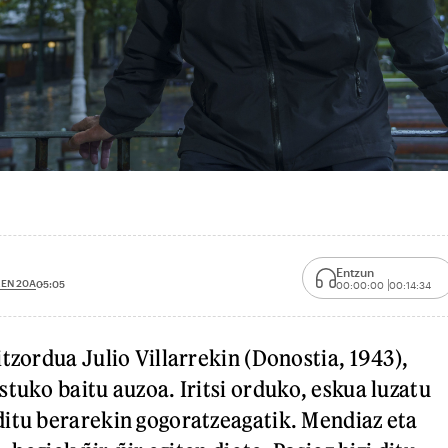
Entzun
EN 20A
05:05
00:00:00
00:14:34
tzordua Julio Villarrekin (Donostia, 1943),
stuko baitu auzoa. Iritsi orduko, eskua luzatu
itu berarekin gogoratzeagatik. Mendiaz eta