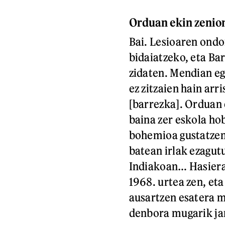
Orduan ekin zenio
Bai. Lesioaren ondor
bidaiatzeko, eta Ba
zidaten. Mendian eg
ez zitzaien hain arr
[barrezka]. Orduan 
baina zer eskola ho
bohemioa gustatzen 
batean irlak ezagutu
Indiakoan… Hasiera
1968. urtea zen, et
ausartzen esatera 
denbora mugarik jar