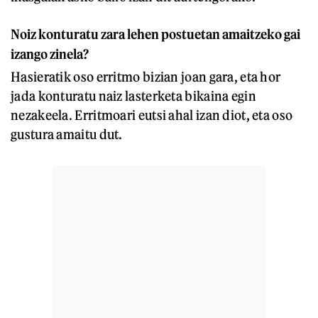
Noiz konturatu zara lehen postuetan amaitzeko gai
izango zinela?
Hasieratik oso erritmo bizian joan gara, eta hor
jada konturatu naiz lasterketa bikaina egin
nezakeela. Erritmoari eutsi ahal izan diot, eta oso
gustura amaitu dut.