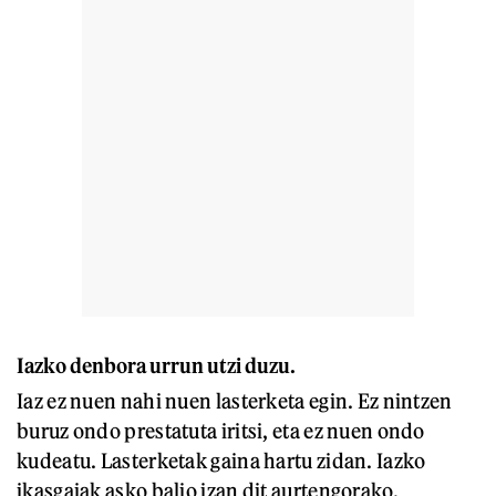
Iazko denbora urrun utzi duzu.
Iaz ez nuen nahi nuen lasterketa egin. Ez nintzen
buruz ondo prestatuta iritsi, eta ez nuen ondo
kudeatu. Lasterketak gaina hartu zidan. Iazko
ikasgaiak asko balio izan dit aurtengorako.