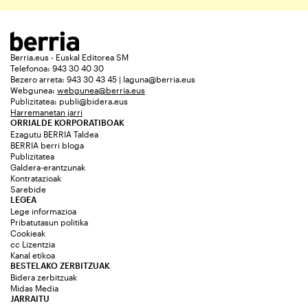
Berria.eus - Euskal Editorea SM
Telefonoa: 943 30 40 30
Bezero arreta: 943 30 43 45 | laguna@berria.eus
Webgunea:
webgunea@berria.eus
Publizitatea:
publi@bidera.eus
Harremanetan jarri
ORRIALDE KORPORATIBOAK
Ezagutu BERRIA Taldea
BERRIA berri bloga
Publizitatea
Galdera-erantzunak
Kontratazioak
Sarebide
LEGEA
Lege informazioa
Pribatutasun politika
Cookieak
cc Lizentzia
Kanal etikoa
BESTELAKO ZERBITZUAK
Bidera zerbitzuak
Midas Media
JARRAITU