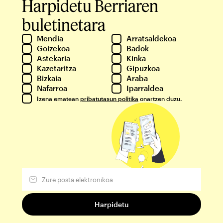
Harpidetu Berriaren
buletinetara
Mendia
Arratsaldekoa
Goizekoa
Badok
Astekaria
Kinka
Kazetaritza
Gipuzkoa
Bizkaia
Araba
Nafarroa
Iparraldea
Izena ematean
pribatutasun politika
onartzen duzu.