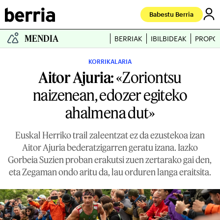
Babestu Berria
MENDIA
BERRIAK
IBILBIDEAK
PROPO
KORRIKALARIA
Aitor Ajuria:
«Zoriontsu
naizenean, edozer egiteko
ahalmena dut»
Euskal Herriko trail zaleentzat ez da ezustekoa izan
Aitor Ajuria bederatzigarren geratu izana. Iazko
Gorbeia Suzien proban erakutsi zuen zertarako gai den,
eta Zegaman ondo aritu da, lau orduren langa eraitsita.