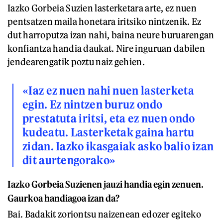
Iazko Gorbeia Suzien lasterketara arte, ez nuen
pentsatzen maila honetara iritsiko nintzenik. Ez
dut harroputza izan nahi, baina neure buruarengan
konfiantza handia daukat. Nire inguruan dabilen
jendearengatik poztu naiz gehien.
«Iaz ez nuen nahi nuen lasterketa
egin. Ez nintzen buruz ondo
prestatuta iritsi, eta ez nuen ondo
kudeatu. Lasterketak gaina hartu
zidan. Iazko ikasgaiak asko balio izan
dit aurtengorako»
Iazko Gorbeia Suzienen jauzi handia egin zenuen.
Gaurkoa handiagoa izan da?
Bai. Badakit zoriontsu naizenean edozer egiteko