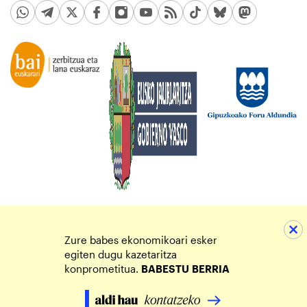
Zure babes ekonomikoari esker
egiten dugu kazetaritza
konprometitua.
BABESTU
BERRIA