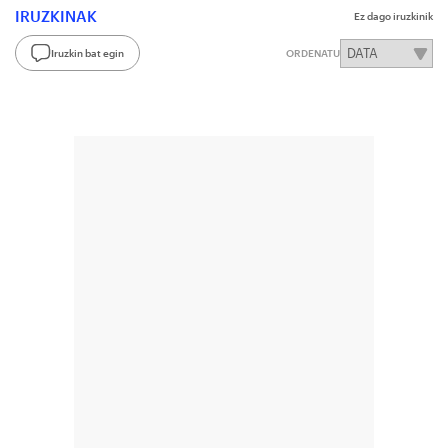
IRUZKINAK
Ez dago iruzkinik
Iruzkin bat egin
ORDENATU