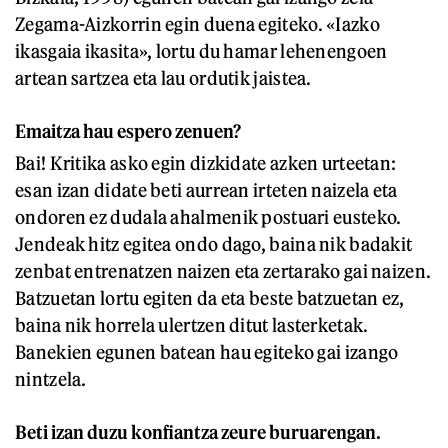
Zegama-Aizkorrin egin duena egiteko. «Iazko
ikasgaia ikasita», lortu du hamar lehenengoen
artean sartzea eta lau ordutik jaistea.
Emaitza hau espero zenuen?
Bai! Kritika asko egin dizkidate azken urteetan:
esan izan didate beti aurrean irteten naizela eta
ondoren ez dudala ahalmenik postuari eusteko.
Jendeak hitz egitea ondo dago, baina nik badakit
zenbat entrenatzen naizen eta zertarako gai naizen.
Batzuetan lortu egiten da eta beste batzuetan ez,
baina nik horrela ulertzen ditut lasterketak.
Banekien egunen batean hau egiteko gai izango
nintzela.
Beti izan duzu konfiantza zeure buruarengan.