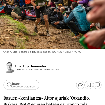
Aitor Ajuria, Sancti Spirituko aldapan. GORKA RUBIO / FOKU
Unai Ugartemendia
2026KO MAIATZAREN 18A
ZEGAMA
11:00
Entzun
00:00:00
00:03:05
Bazuen «konfiantza» Aitor Ajuriak (Otxandio,
Bizkaia, 1998) egunen batean gai izango zela