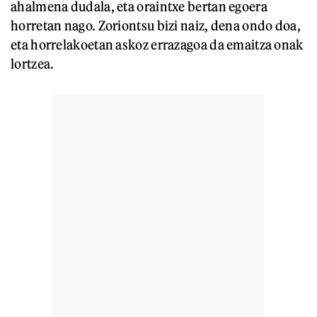
ahalmena dudala, eta oraintxe bertan egoera
horretan nago. Zoriontsu bizi naiz, dena ondo doa,
eta horrelakoetan askoz errazagoa da emaitza onak
lortzea.