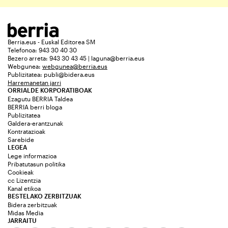
Berria.eus - Euskal Editorea SM
Telefonoa: 943 30 40 30
Bezero arreta: 943 30 43 45 | laguna@berria.eus
Webgunea:
webgunea@berria.eus
Publizitatea:
publi@bidera.eus
Harremanetan jarri
ORRIALDE KORPORATIBOAK
Ezagutu BERRIA Taldea
BERRIA berri bloga
Publizitatea
Galdera-erantzunak
Kontratazioak
Sarebide
LEGEA
Lege informazioa
Pribatutasun politika
Cookieak
cc Lizentzia
Kanal etikoa
BESTELAKO ZERBITZUAK
Bidera zerbitzuak
Midas Media
JARRAITU