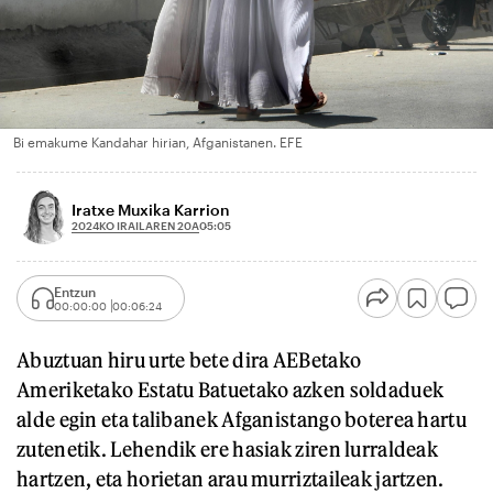
Bi emakume Kandahar hirian, Afganistanen. EFE
Iratxe Muxika Karrion
2024KO IRAILAREN 20A
05:05
Entzun
00:00:00
00:06:24
Abuztuan hiru urte bete dira AEBetako
Ameriketako Estatu Batuetako azken soldaduek
alde egin eta talibanek Afganistango boterea hartu
zutenetik. Lehendik ere hasiak ziren lurraldeak
hartzen, eta horietan arau murriztaileak jartzen.