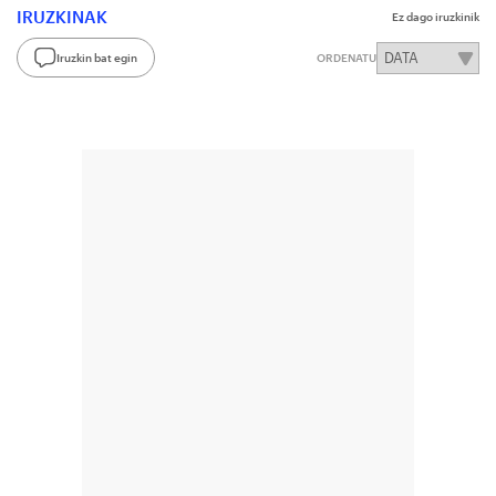
IRUZKINAK
Ez dago iruzkinik
Iruzkin bat egin
ORDENATU