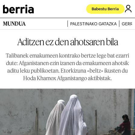
Babestu Berria
MUNDUA
PALESTINAKO GATAZKA
GERRA
Aditzen ez den ahotsaren bila
Talibanek emakumeen kontrako bertze lege bat ezarri
dute: Afganistanen ezin izanen da emakumeen ahotsik
aditu leku publikoetan. Etorkizuna «beltz» ikusten du
Hoda Khamox Afganistango aktibistak.