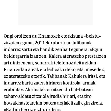
Ongi oroitzen du Khamoxek etorkizuna «belztu»
zitzaien eguna, 2021eko abuztuan talibanak
indarrez sartu eta handik zenbait egunera: «Egun
beldurgarria izan zen. Kalera ateratzeko prestatzen
ari nintzenean, senarrak telefonoz deitu zidan.
Erran zidan ateak eta leihoak ixteko, eta, mesedez,
ez ateratzeko etxetik. Talibanak Kabulera iritsi, eta
indarrez hartu zuten hiriaren kontrola, armak
erabilita». Aktibistak oroitzen du bat-batean
zeharo aldatu zitzaiola irudia hiriari, eta tiro
hotsak hastearekin batera argiak itzali egin zirela.
«Ez dira berriz piztu, ordea».