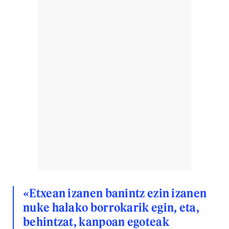
«Etxean izanen banintz ezin izanen
nuke halako borrokarik egin, eta,
behintzat, kanpoan egoteak