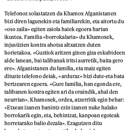
Telefonoz solastatzen da Khamox Afganistanen
bizi diren lagunekin eta familiarekin, eta aitortu du
«oso zaila» egiten zaiola haiek egoera hartan
ikustea. Familia «borrokalaria» du Khamoxek,
injustizien kontra ahotsa altxatzen duten
horietakoa. «Guztiok aritzen ginen giza eskubideen
alde lanean, bai talibanak iritsi aurretik, baita gero
ere». Afganistanen du familia, eta maiz egiten
dituzte telefono deiak, «arduraz» bizi dute-eta bata
bertzearen egoera. «Gure familia, han egonda ere,
talibanen kontra egiten ari da oraindik, ahal den
neurrian». Khamoxek, ordea, atzerritik egin behar:
«Etxean izanen banintz ezin izanen nuke halako
borrokarik egin, eta, behintzat, kanpoan egoteak
horretarako balio dezala». Ezagutzen ditu