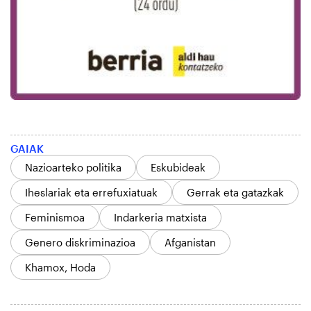
GAIAK
Nazioarteko politika
Eskubideak
Iheslariak eta errefuxiatuak
Gerrak eta gatazkak
Feminismoa
Indarkeria matxista
Genero diskriminazioa
Afganistan
Khamox, Hoda