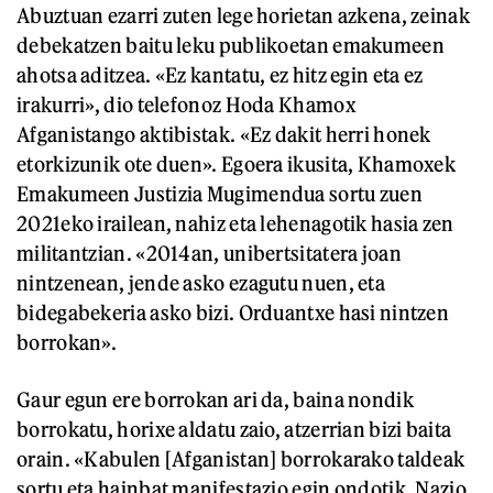
Abuztuan ezarri zuten lege horietan azkena, zeinak
debekatzen baitu leku publikoetan emakumeen
ahotsa aditzea. «Ez kantatu, ez hitz egin eta ez
irakurri», dio telefonoz Hoda Khamox
Afganistango aktibistak. «Ez dakit herri honek
etorkizunik ote duen». Egoera ikusita, Khamoxek
Emakumeen Justizia Mugimendua sortu zuen
2021eko irailean, nahiz eta lehenagotik hasia zen
militantzian. «2014an, unibertsitatera joan
nintzenean, jende asko ezagutu nuen, eta
bidegabekeria asko bizi. Orduantxe hasi nintzen
borrokan».
Gaur egun ere borrokan ari da, baina nondik
borrokatu, horixe aldatu zaio, atzerrian bizi baita
orain. «Kabulen [Afganistan] borrokarako taldeak
sortu eta hainbat manifestazio egin ondotik, Nazio