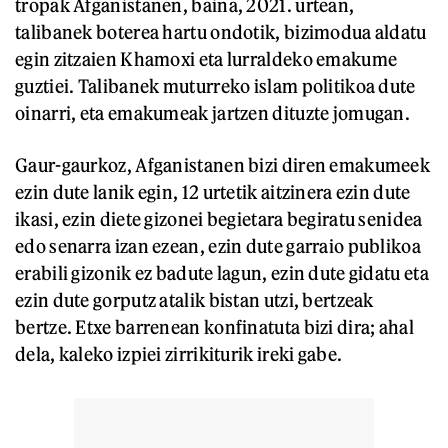
tropak Afganistanen, baina, 2021. urtean,
talibanek boterea hartu ondotik, bizimodua aldatu
egin zitzaien Khamoxi eta lurraldeko emakume
guztiei. Talibanek muturreko islam politikoa dute
oinarri, eta emakumeak jartzen dituzte jomugan.
Gaur-gaurkoz, Afganistanen bizi diren emakumeek
ezin dute lanik egin, 12 urtetik aitzinera ezin dute
ikasi, ezin diete gizonei begietara begiratu senidea
edo senarra izan ezean, ezin dute garraio publikoa
erabili gizonik ez badute lagun, ezin dute gidatu eta
ezin dute gorputz atalik bistan utzi, bertzeak
bertze. Etxe barrenean konfinatuta bizi dira; ahal
dela, kaleko izpiei zirrikiturik ireki gabe.