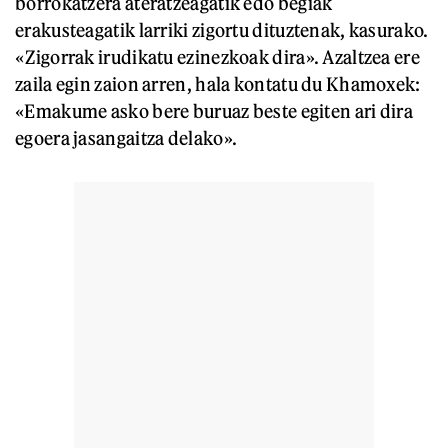
borrokatzera ateratzeagatik edo begiak
erakusteagatik larriki zigortu dituztenak, kasurako.
«Zigorrak irudikatu ezinezkoak dira». Azaltzea ere
zaila egin zaion arren, hala kontatu du Khamoxek:
«Emakume asko bere buruaz beste egiten ari dira
egoera jasangaitza delako».