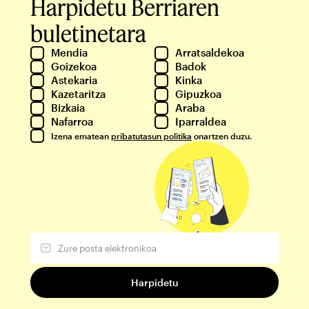
Harpidetu Berriaren
buletinetara
Mendia
Arratsaldekoa
Goizekoa
Badok
Astekaria
Kinka
Kazetaritza
Gipuzkoa
Bizkaia
Araba
Nafarroa
Iparraldea
Izena ematean
pribatutasun politika
onartzen duzu.