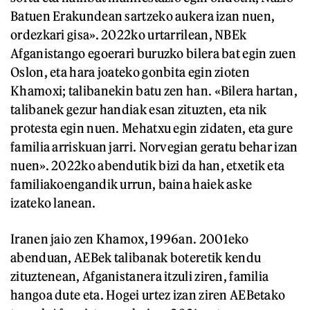
Batuen Erakundean sartzeko aukera izan nuen,
ordezkari gisa». 2022ko urtarrilean, NBEk
Afganistango egoerari buruzko bilera bat egin zuen
Oslon, eta hara joateko gonbita egin zioten
Khamoxi; talibanekin batu zen han. «Bilera hartan,
talibanek gezur handiak esan zituzten, eta nik
protesta egin nuen. Mehatxu egin zidaten, eta gure
familia arriskuan jarri. Norvegian geratu behar izan
nuen». 2022ko abendutik bizi da han, etxetik eta
familiakoengandik urrun, baina haiek aske
izateko lanean.
Iranen jaio zen Khamox, 1996an. 2001eko
abenduan, AEBek talibanak boteretik kendu
zituztenean, Afganistanera itzuli ziren, familia
hangoa dute eta. Hogei urtez izan ziren AEBetako