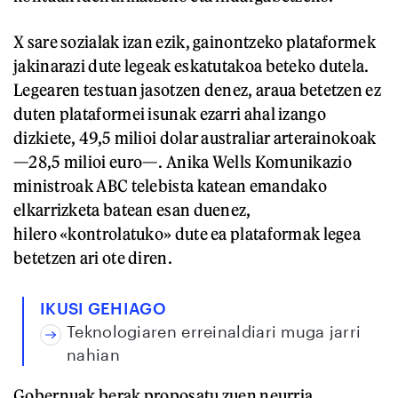
X sare sozialak izan ezik, gainontzeko plataformek
jakinarazi dute legeak eskatutakoa beteko dutela.
Legearen testuan jasotzen denez, araua betetzen ez
duten plataformei isunak ezarri ahal izango
dizkiete, 49,5 milioi dolar australiar arterainokoak
—28,5 milioi euro—. Anika Wells Komunikazio
ministroak ABC telebista katean emandako
elkarrizketa batean esan duenez,
hilero «kontrolatuko» dute ea plataformak legea
betetzen ari ote diren.
IKUSI GEHIAGO
Teknologiaren erreinaldiari muga jarri
nahian
Gobernuak berak proposatu zuen neurria,