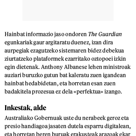
Hainbat informazio jaso ondoren
The Guardian
egunkariak gaur argitaratu duenez, izan dira
aurpegiak ezagutzeko sistemaren bidez debekua
ziurtatzeko plataformek ezarritako oztopoei izkin
egin dietenak. Anthony Albanese lehen ministroak
auziari buruzko gutun bat kaleratu zuen igandean
hainbat hedabidetan, eta horretan esan zuen
badakitela prozesua ez dela «perfektua» izango.
Inkestak, alde
Australiako Gobernuak uste du nerabeek geroz eta
presio handiagoa jasaten dutela esparru digitalean,
eta horretan beren buruak erakusteak arazoak ekar