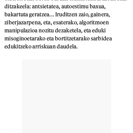
ditzakeela: antsietatea, autoestimu baxua,
bakartuta geratzea... Iruditzen zaio, gainera,
ziberjazarpena, eta, esaterako, algoritmoen
manipulazioa nozitu dezaketela, eta eduki
misoginoetarako eta bortitzetarako sarbidea
edukitzeko arriskuan daudela.