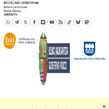
BESTELAKO ZERBITZUAK
Bidera zerbitzuak
Midas Media
JARRAITU