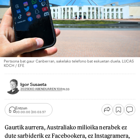
Pertsona bat gaur Canberran, sakelako telefono bat eskuetan duela. LUCAS
KOCH / EFE
Igor Susaeta
2025EKO ABENDUAREN 10A
11:33
Entzun
00:00:00
00:03:57
Gaurtik aurrera, Australiako milioika nerabek ez
dute sarbiderik ez Facebookera, ez Instagramera,