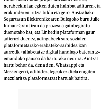
nerabeekin lan egiten duten hainbat adituren eta
erakunderen iritzia bildu eta gero. Australiako
Segurtasun Elektronikoaren Bulegoko buru Julie
Inman-Grant izan da prozesua gainbegiratu
duenetako bat, eta Linkedin plataforman gaur
adierazi duenez, adingabeek sare sozialen
plataformetarako erabateko sarbidea izan
aurretik «alfabetatze digital handiago baterantz»
emandako pausoa da hartutako neurria. Aintzat
hartu behar da, dena den, Whatsappi eta
Messengerri, adibidez, legeak ez diela eragiten,
mezularitza plataformatzat hartuak baitira.