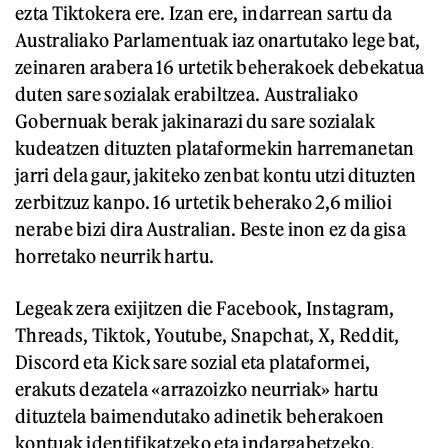
ezta Tiktokera ere. Izan ere, indarrean sartu da
Australiako Parlamentuak iaz onartutako lege bat,
zeinaren arabera 16 urtetik beherakoek debekatua
duten sare sozialak erabiltzea. Australiako
Gobernuak berak jakinarazi du sare sozialak
kudeatzen dituzten plataformekin harremanetan
jarri dela gaur, jakiteko zenbat kontu utzi dituzten
zerbitzuz kanpo. 16 urtetik beherako 2,6 milioi
nerabe bizi dira Australian. Beste inon ez da gisa
horretako neurrik hartu.
Legeak zera exijitzen die Facebook, Instagram,
Threads, Tiktok, Youtube, Snapchat, X, Reddit,
Discord eta Kick sare sozial eta plataformei,
erakuts dezatela «arrazoizko neurriak» hartu
dituztela baimendutako adinetik beherakoen
kontuak identifikatzeko eta indargabetzeko.