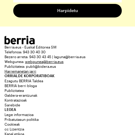
Berria.eus - Euskal Editorea SM
Telefonoa: 943 30 40 30
Bezero arreta: 943 30 43 45 | laguna@berria.eus
Webgunea:
webgunea@berria.eus
Publizitatea:
publi@bidera.eus
Harremanetan jarri
ORRIALDE KORPORATIBOAK
Ezagutu BERRIA Taldea
BERRIA berri bloga
Publizitatea
Galdera-erantzunak
Kontratazioak
Sarebide
LEGEA
Lege informazioa
Pribatutasun politika
Cookieak
cc Lizentzia
Kanal etikoa