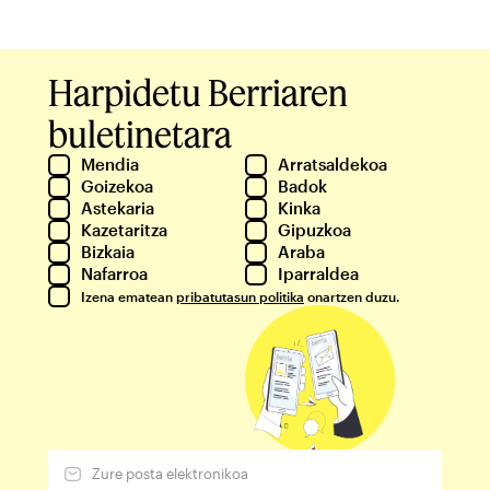
Harpidetu Berriaren
buletinetara
Mendia
Arratsaldekoa
Goizekoa
Badok
Astekaria
Kinka
Kazetaritza
Gipuzkoa
Bizkaia
Araba
Nafarroa
Iparraldea
Izena ematean
pribatutasun politika
onartzen duzu.