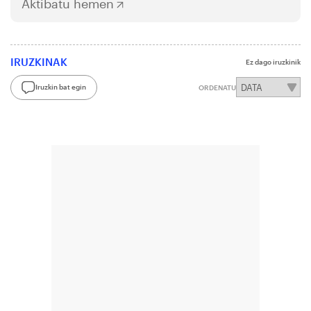
Aktibatu hemen
IRUZKINAK
Ez dago iruzkinik
Iruzkin bat egin
ORDENATU