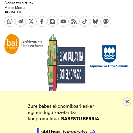
Bidera zerbitzuak
Midas Media
JARRAITU
Zure babes ekonomikoari esker
egiten dugu kazetaritza
konprometitua.
BABESTU BERRIA