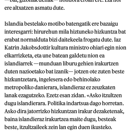
ere altxatzen asmatu dute.
Islandia bestelako motibo batengatik ere bazaigu
interesgarri: hirurehun mila hiztuneko hizkuntza bat
erabat normalduta bizi daitekeela frogatu dute. Iaz
Katrin Jakobsdottir kultura ministro ohiari egin nion
elkarrizketa, eta une batean galdetu nion ea
islandiarrek —munduan liburu gehien irakurtzen
duten nazioetako bat izanik— jotzen ote zuten beste
hizkuntzetara, ingelesera edo behinolako
metropoliko danierara, islandieraz ez zeuzkaten
lanak ezagutzeko. Ezetz esan zidan. «Asko itzultzen
dugu islandierara. Politika indartsua dago horretan.
Asko dira jatorrizko hizkuntzan irakur dezaketenak,
baina islandieraz irakurtzea maite dugu, besteak
beste, itzultzaileek zein lan egin duen ikusteko.