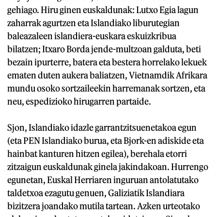
gehiago. Hiru ginen euskaldunak: Lutxo Egia lagun
zaharrak agurtzen eta Islandiako liburutegian
baleazaleen islandiera-euskara eskuizkribua
bilatzen; Itxaro Borda jende-multzoan galduta, beti
bezain ipurterre, batera eta bestera horrelako lekuek
ematen duten aukera baliatzen, Vietnamdik Afrikara
mundu osoko sortzaileekin harremanak sortzen, eta
neu, espedizioko hirugarren partaide.
Sjon, Islandiako idazle garrantzitsuenetakoa egun
(eta PEN Islandiako burua, eta Bjork-en adiskide eta
hainbat kanturen hitzen egilea), berehala etorri
zitzaigun euskaldunak ginela jakindakoan. Hurrengo
egunetan, Euskal Herriaren inguruan antolatutako
taldetxoa ezagutu genuen, Galiziatik Islandiara
bizitzera joandako mutila tartean. Azken urteotako