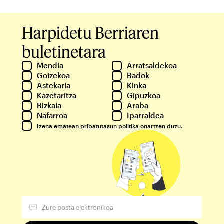
Harpidetu Berriaren
buletinetara
Mendia
Arratsaldekoa
Goizekoa
Badok
Astekaria
Kinka
Kazetaritza
Gipuzkoa
Bizkaia
Araba
Nafarroa
Iparraldea
Izena ematean
pribatutasun politika
onartzen duzu.