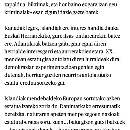
zapaldua, biktimak, eta hor baino ez gara izan geu
kriminalak» esan zigun idazle gazte batek.
Kanadak legez, Islandiak ere interes handia dauka
Euskal Herriarekiko, gure itsas-ondarearekin batez
ere. Atlantikoak batzen gaitu gaur egun diren
herrialde interesgarri eta aurrerakoienetara. XX.
mendean estatu gisa antolatu diren lurraldeak dira,
demokrazian esperimentazioan gehien egin
dutenak, herritar guztien neurrira antolatutako
estatu-eredua sortzeko gai.
Islandiak mendebaldeko Europan sortutako azken
estatua izateko zoria du. Danimarkako erresumatik
bereizita, naturaren apeten menpe zegoen nazioak
estatu aberatsa sortu zuen… baita gizon gutxi batzuek
—bai, gizonak denak— hondora eroan ere. Eta hor