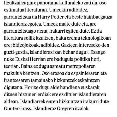
Itzultzailea gure panorama kulturaleko zati da, oso
estimatua literaturan. Umeekin adibidez,
garrantzitsua da Harry Potter eta beste hainbat gauza
islandieraz egotea. Umeek maite dute eta, are
garrantzitsuago dena, irakurri egiten dute. Ez da
literatura soilik itzultzen, baita eremu teknologikoan
ere; bideojokoak, adibidez. Gazteen intereseko den
guzti-guztia, islandieraz izan behar dugu». Esango
nuke Euskal Herrian ere badugula politika hori,
teorian. Baina ez dugu asmatu metropoliaren
makulua kentzen. Oso erosoa da espainieraren eta
frantsesaren tamainako hizkuntzek eskaintzen
digutena. Horixe dugu alde handiena euskarak
dituen hiztunen erdiak ere ez dituen islandieraren
aldean. Islandiarrek euren hizkuntzan irakurri dute
Gunter Grass. Islandieraz Greyren itzalak.