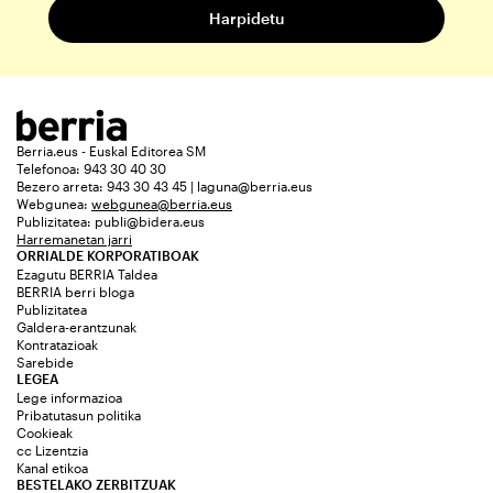
Berria.eus - Euskal Editorea SM
Telefonoa: 943 30 40 30
Bezero arreta: 943 30 43 45 | laguna@berria.eus
Webgunea:
webgunea@berria.eus
Publizitatea:
publi@bidera.eus
Harremanetan jarri
ORRIALDE KORPORATIBOAK
Ezagutu BERRIA Taldea
BERRIA berri bloga
Publizitatea
Galdera-erantzunak
Kontratazioak
Sarebide
LEGEA
Lege informazioa
Pribatutasun politika
Cookieak
cc Lizentzia
Kanal etikoa
BESTELAKO ZERBITZUAK