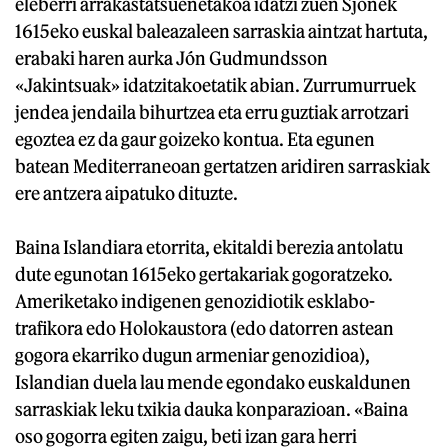
eleberri arrakastatsuenetakoa idatzi zuen Sjonek
1615eko euskal baleazaleen sarraskia aintzat hartuta,
erabaki haren aurka Jón Gudmundsson
«Jakintsuak» idatzitakoetatik abian. Zurrumurruek
jendea jendaila bihurtzea eta erru guztiak arrotzari
egoztea ez da gaur goizeko kontua. Eta egunen
batean Mediterraneoan gertatzen aridiren sarraskiak
ere antzera aipatuko dituzte.
Baina Islandiara etorrita, ekitaldi berezia antolatu
dute egunotan 1615eko gertakariak gogoratzeko.
Ameriketako indigenen genozidiotik esklabo-
trafikora edo Holokaustora (edo datorren astean
gogora ekarriko dugun armeniar genozidioa),
Islandian duela lau mende egondako euskaldunen
sarraskiak leku txikia dauka konparazioan. «Baina
oso gogorra egiten zaigu, beti izan gara herri