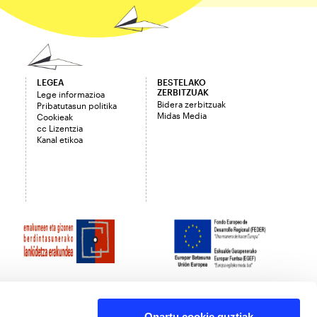
LEGEA
BESTELAKO
ZERBITZUAK
Lege informazioa
Bidera zerbitzuak
Pribatutasun politika
Midas Media
Cookieak
cc Lizentzia
Kanal etikoa
Onartu cookie guztiak