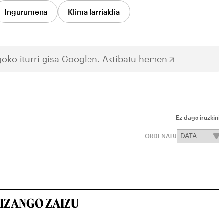
Ingurumena
Klima larrialdia
oko iturri gisa Googlen.
Aktibatu hemen
Ez dago iruzkin
ORDENATU
IZANGO ZAIZU