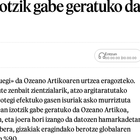
zotzik gabe geratuko d
Entzun
00:00:00
00:00:00
egi» da Ozeano Artikoaren urtzea eragozteko.
te zenbait zientzialarik, atzo argitaratutako
otegi efektuko gasen isuriak asko murriztuta
an izotzik gabe geratuko da Ozeano Artikoa,
n, eta joera hori izango da datozen hamarkadeta
bera, gizakiak eragindako berotze globalaren
n %90.