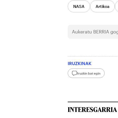
NASA
Artikoa
Aukeratu
BERRIA
gog
IRUZKINAK
Iruzkin bat egin
INTERESGARRIA 