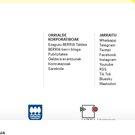
ORRIALDE
JARRAITU
KORPORATIBOAK
Whatsapp
Ezagutu BERRIA Taldea
Telegram
BERRIA berri bloga
Twitter
Publizitatea
Facebook
Galdera-erantzunak
Instagram
Kontratazioak
Youtube
Sarebide
RSS
Tik Tok
Bluesky
Mastodon
sua