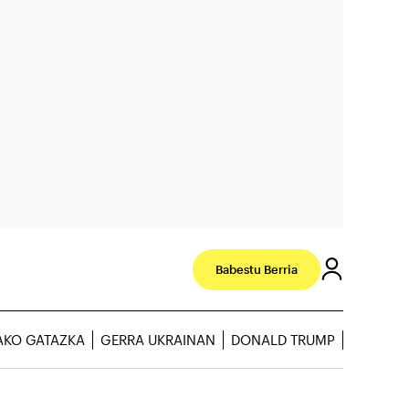
Babestu Berria
AKO GATAZKA
GERRA UKRAINAN
DONALD TRUMP