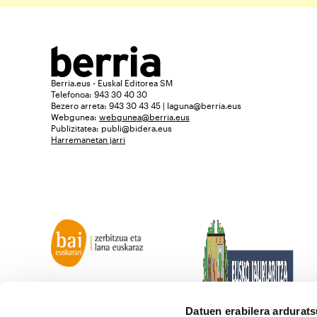
Berria.eus - Euskal Editorea SM
Telefonoa: 943 30 40 30
Bezero arreta: 943 30 43 45 | laguna@berria.eus
Webgunea:
webgunea@berria.eus
Publizitatea:
publi@bidera.eus
Harremanetan jarri
Datuen erabilera ardurat