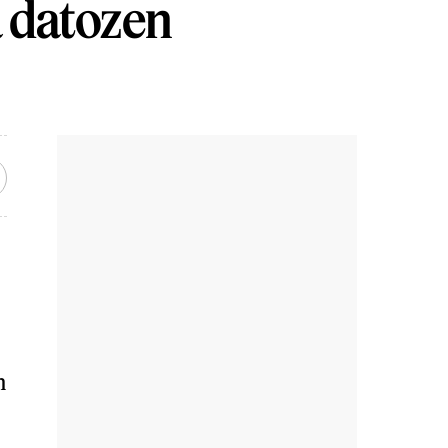
a datozen
n