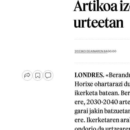
Artikoa i
urteetan
2023KO EKAINAREN 8A
00:00
LONDRES.
«Berandu
Horixe ohartarazi du
ikerketa batean. Ber
ere, 2030-2040 arte
garai jakin batzueta
ere. Ikerketaren ara
ondorio da urtzeare