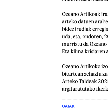
Ozeano Artikoak irai
arteko datuen arabe
bidez irudiak erregi
uda, eta, ondoren, 2
murriztu da Ozeano 
Eta klima krisiaren 
Ozeano Artikoko izo
bitartean zehaztu z
Arteko Taldeak 2021
argitaratutako ikerk
GAIAK