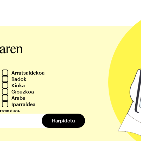
iaren
Arratsaldekoa
Badok
Kinka
Gipuzkoa
Araba
Iparraldea
rtzen duzu.