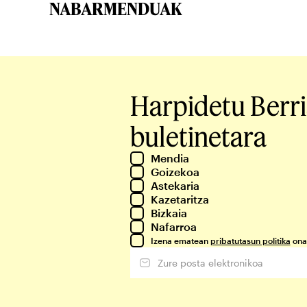
NABARMENDUAK
Harpidetu Berr
buletinetara
Mendia
Goizekoa
Astekaria
Kazetaritza
Bizkaia
Nafarroa
Izena ematean
pribatutasun politika
ona