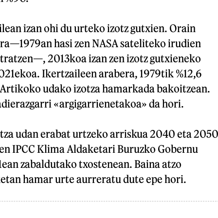
lean izan ohi du urteko izotz gutxien. Orain
ra—1979an hasi zen NASA sateliteko irudien
stratzen—, 2013koa izan zen izotz gutxieneko
021ekoa. Ikertzaileen arabera, 1979tik %12,6
Artikoko udako izotza hamarkada bakoitzean.
adierazgarri «argigarrienetakoa» da hori.
tza udan erabat urtzeko arriskua 2040 eta 205
uen IPCC Klima Aldaketari Buruzko Gobernu
ean zabaldutako txostenean. Baina atzo
etan hamar urte aurreratu dute epe hori.