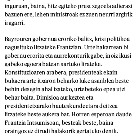
inguruan, baina, hitz egiteko prest zegoela adierazi
bazuen ere, lehen ministroak ez zuen neurri argirik
iragarri.
Bayrouren gobernua eroriko balitz, krisi politikoa
nagusituko litzateke Frantzian. Urte bakarrean bi
gobernu erorita eta aurrekonturik gabe, inoiz ikusi
gabeko egoera batean sartuko lirateke.
Konstituzioaren arabera, presidenteak ekain
bukaera arte itxaron beharko luke asanblea beste
behin desegin ahal izateko, urtebeteko epea utzi
behar baita. Dimisioa aurkeztea eta
presidentetzarako hauteskundeetara deitzea
litzateke beste aukera bat. Horren esperoan daude
Frantzia Intsumisoan, besteak beste, baina
oraingoz ez dirudi halakorik gertatuko denik.