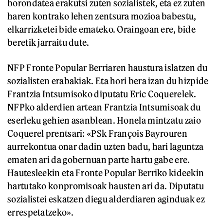
borondatea erakutsi zuten sozialistek, eta ez zuten
haren kontrako lehen zentsura mozioa babestu,
elkarrizketei bide emateko. Oraingoan ere, bide
beretik jarraitu dute.
NFP Fronte Popular Berriaren haustura islatzen du
sozialisten erabakiak. Eta hori bera izan du hizpide
Frantzia Intsumisoko diputatu Eric Coquerelek.
NFPko alderdien artean Frantzia Intsumisoak du
eserleku gehien asanblean. Honela mintzatu zaio
Coquerel prentsari: «PSk François Bayrouren
aurrekontua onar dadin uzten badu, hari laguntza
ematen ari da gobernuan parte hartu gabe ere.
Hautesleekin eta Fronte Popular Berriko kideekin
hartutako konpromisoak hausten ari da. Diputatu
sozialistei eskatzen diegu alderdiaren aginduak ez
errespetatzeko».