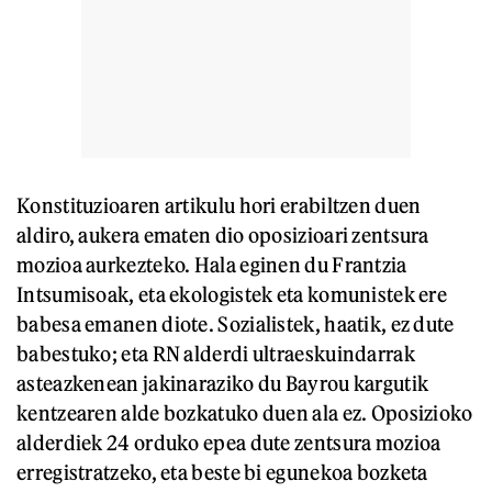
Konstituzioaren artikulu hori erabiltzen duen
aldiro, aukera ematen dio oposizioari zentsura
mozioa aurkezteko. Hala eginen du Frantzia
Intsumisoak, eta ekologistek eta komunistek ere
babesa emanen diote. Sozialistek, haatik, ez dute
babestuko; eta RN alderdi ultraeskuindarrak
asteazkenean jakinaraziko du Bayrou kargutik
kentzearen alde bozkatuko duen ala ez. Oposizioko
alderdiek 24 orduko epea dute zentsura mozioa
erregistratzeko, eta beste bi egunekoa bozketa