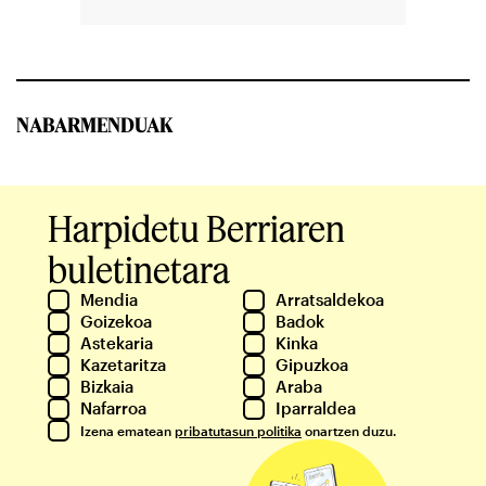
NABARMENDUAK
Harpidetu Berriaren
buletinetara
Mendia
Arratsaldekoa
Goizekoa
Badok
Astekaria
Kinka
Kazetaritza
Gipuzkoa
Bizkaia
Araba
Nafarroa
Iparraldea
Izena ematean
pribatutasun politika
onartzen duzu.