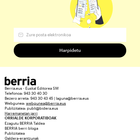
Berria.eus - Euskal Editorea SM
Telefonoa: 943 30 40 30
Bezero arreta: 943 30 43 45 | laguna@berria.eus
Webgunea:
webgunea@berria.eus
Publizitatea:
publi@bidera.eus
Harremanetan jarri
ORRIALDE KORPORATIBOAK
Ezagutu BERRIA Taldea
BERRIA berri bloga
Publizitatea
Galdera-erantzunak