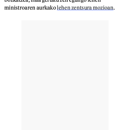
ministroaren aurkako
lehen zentsura mozioan
.