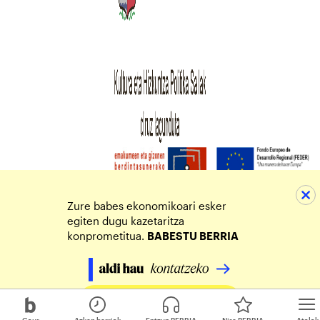
Zure babes ekonomikoari esker
egiten dugu kazetaritza
konprometitua.
BABESTU BERRIA
Egin zure ekarpena