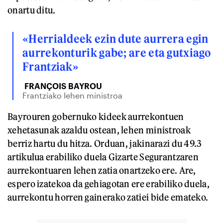
onartu ditu.
«Herrialdeek ezin dute aurrera egin
aurrekonturik gabe; are eta gutxiago
Frantziak»
FRANÇOIS BAYROU
Frantziako lehen ministroa
Bayrouren gobernuko kideek aurrekontuen
xehetasunak azaldu ostean, lehen ministroak
berriz hartu du hitza. Orduan, jakinarazi du 49.3
artikulua erabiliko duela Gizarte Segurantzaren
aurrekontuaren lehen zatia onartzeko ere. Are,
espero izatekoa da gehiagotan ere erabiliko duela,
aurrekontu horren gainerako zatiei bide emateko.