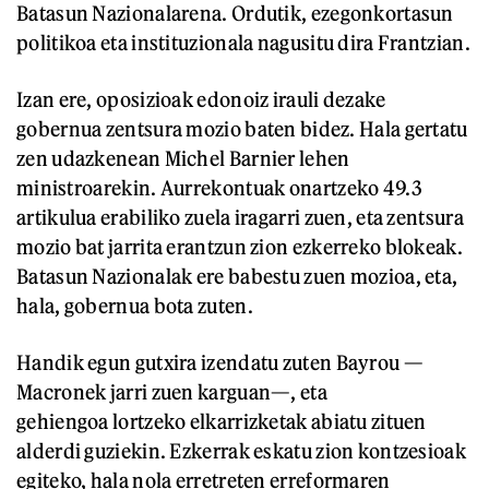
Batasun Nazionalarena. Ordutik, ezegonkortasun
politikoa eta instituzionala nagusitu dira Frantzian.
Izan ere, oposizioak edonoiz irauli dezake
gobernua zentsura mozio baten bidez. Hala gertatu
zen udazkenean Michel Barnier lehen
ministroarekin. Aurrekontuak onartzeko 49.3
artikulua erabiliko zuela iragarri zuen, eta zentsura
mozio bat jarrita erantzun zion ezkerreko blokeak.
Batasun Nazionalak ere babestu zuen mozioa, eta,
hala, gobernua bota zuten.
Handik egun gutxira izendatu zuten Bayrou —
Macronek jarri zuen karguan—, eta
gehiengoa lortzeko elkarrizketak abiatu zituen
alderdi guziekin. Ezkerrak eskatu zion kontzesioak
egiteko, hala nola erretreten erreformaren