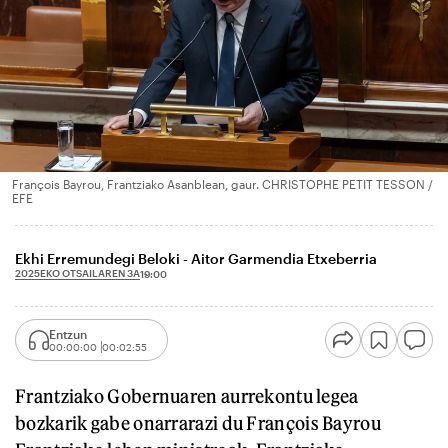
François Bayrou, Frantziako Asanblean, gaur. CHRISTOPHE PETIT TESSON /
EFE
Ekhi Erremundegi Beloki - Aitor Garmendia Etxeberria
2025EKO OTSAILAREN 3A
19:00
Entzun
00:00:00
00:02:55
Frantziako Gobernuaren aurrekontu legea
bozkarik gabe onarrarazi du François Bayrou