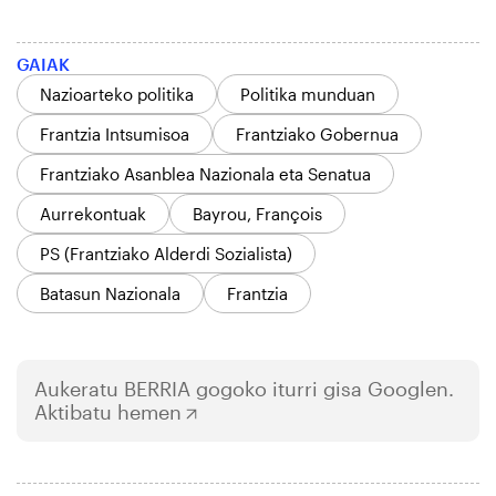
GAIAK
Nazioarteko politika
Politika munduan
Frantzia Intsumisoa
Frantziako Gobernua
Frantziako Asanblea Nazionala eta Senatua
Aurrekontuak
Bayrou, François
PS (Frantziako Alderdi Sozialista)
Batasun Nazionala
Frantzia
Aukeratu
BERRIA
gogoko iturri gisa Googlen.
Aktibatu hemen