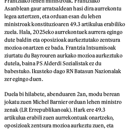
Frantziako lehen ministroak. Frantziako
Asanblean gaur arratsaldean hasi dira aurrekontu
legea aztertzen, eta orduan esan du lehen
ministroak konstituzioaren 49.3 artikulua erabiliko
zuela. Hala, 2025eko aurrekontuek aurrera egingo
dute baldin eta oposizioak aurkeztutako zentsura
mozioa onartzen ez bada. Frantzia Intsumisoak
ziurtatu du Bayrouren aurkako mozioa aurkeztuko
dutela, baina PS Alderdi Sozialistak ez du
babestuko. Ikusteko dago RN Batasun Nazionalak
zer egingo duen.
Duela bi hilabete, abenduaren 2an, modu berean
jokatu zuen Michel Barnier orduan lehen ministro
zenak (LR Errepublikanoak). Hark ere 49.3
artikulua erabili zuen aurrekontuak onartzeko,
oposizioak zentsura mozioa aurkeztu zuen, eta