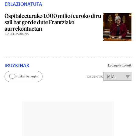
ERLAZIONATUTA
Ospitaleetarako 1.000 milioi euroko diru
sail bat gorde dute Frantziako
aurrekontuetan
ISABEL JAURENA
IRUZKINAK
Ez dago iruzkinik
Iruzkin bat egin
ORDENATU