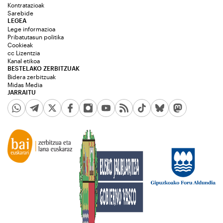
Kontratazioak
Sarebide
LEGEA
Lege informazioa
Pribatutasun politika
Cookieak
cc Lizentzia
Kanal etikoa
BESTELAKO ZERBITZUAK
Bidera zerbitzuak
Midas Media
JARRAITU