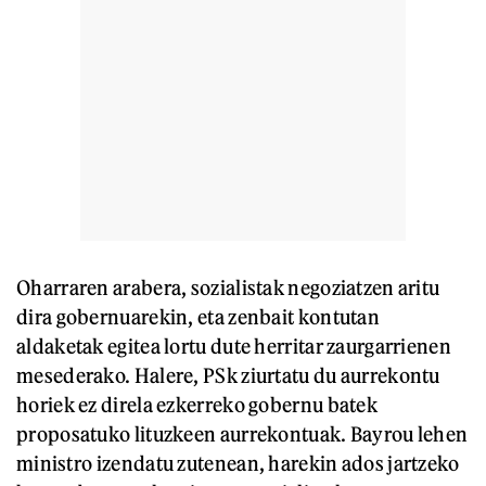
Oharraren arabera, sozialistak negoziatzen aritu
dira gobernuarekin, eta zenbait kontutan
aldaketak egitea lortu dute herritar zaurgarrienen
mesederako. Halere, PSk ziurtatu du aurrekontu
horiek ez direla ezkerreko gobernu batek
proposatuko lituzkeen aurrekontuak. Bayrou lehen
ministro izendatu zutenean, harekin ados jartzeko