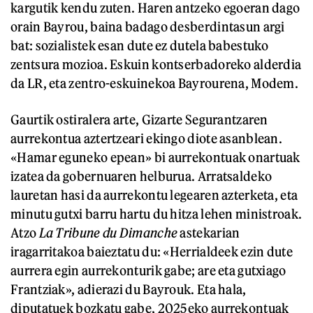
kargutik kendu zuten. Haren antzeko egoeran dago
orain Bayrou, baina badago desberdintasun argi
bat: sozialistek esan dute ez dutela babestuko
zentsura mozioa. Eskuin kontserbadoreko alderdia
da LR, eta zentro-eskuinekoa Bayrourena, Modem.
Gaurtik ostiralera arte, Gizarte Segurantzaren
aurrekontua aztertzeari ekingo diote asanblean.
«Hamar eguneko epean» bi aurrekontuak onartuak
izatea da gobernuaren helburua. Arratsaldeko
lauretan hasi da aurrekontu legearen azterketa, eta
minutu gutxi barru hartu du hitza lehen ministroak.
Atzo
La Tribune du Dimanche
astekarian
iragarritakoa baieztatu du: «Herrialdeek ezin dute
aurrera egin aurrekonturik gabe; are eta gutxiago
Frantziak», adierazi du Bayrouk. Eta hala,
diputatuek bozkatu gabe, 2025eko aurrekontuak