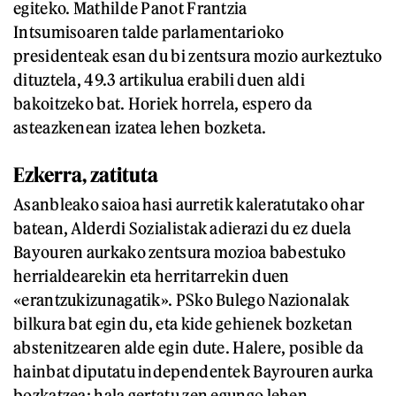
egiteko. Mathilde Panot Frantzia
Intsumisoaren talde parlamentarioko
presidenteak esan du bi zentsura mozio aurkeztuko
dituztela, 49.3 artikulua erabili duen aldi
bakoitzeko bat. Horiek horrela, espero da
asteazkenean izatea lehen bozketa.
Ezkerra, zatituta
Asanbleako saioa hasi aurretik kaleratutako ohar
batean, Alderdi Sozialistak adierazi du ez duela
Bayouren aurkako zentsura mozioa babestuko
herrialdearekin eta herritarrekin duen
«erantzukizunagatik». PSko Bulego Nazionalak
bilkura bat egin du, eta kide gehienek bozketan
abstenitzearen alde egin dute. Halere, posible da
hainbat diputatu independentek Bayrouren aurka
bozkatzea; hala gertatu zen egungo lehen