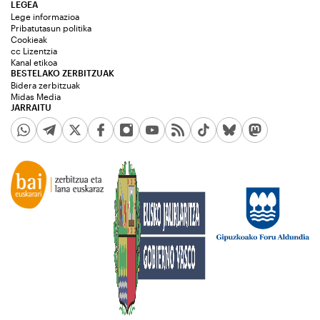
LEGEA
Lege informazioa
Pribatutasun politika
Cookieak
cc Lizentzia
Kanal etikoa
BESTELAKO ZERBITZUAK
Bidera zerbitzuak
Midas Media
JARRAITU