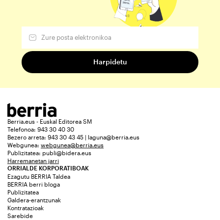
Berria.eus - Euskal Editorea SM
Telefonoa: 943 30 40 30
Bezero arreta: 943 30 43 45 | laguna@berria.eus
Webgunea:
webgunea@berria.eus
Publizitatea:
publi@bidera.eus
Harremanetan jarri
ORRIALDE KORPORATIBOAK
Ezagutu BERRIA Taldea
BERRIA berri bloga
Publizitatea
Galdera-erantzunak
Kontratazioak
Sarebide