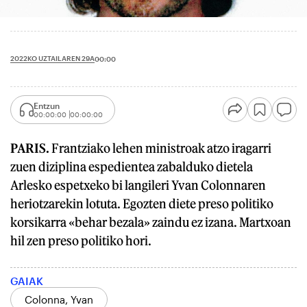
2022KO UZTAILAREN 29A
00:00
Entzun
00:00:00
00:00:00
PARIS.
Frantziako lehen ministroak atzo iragarri
zuen diziplina espedientea zabalduko dietela
Arlesko espetxeko bi langileri Yvan Colonnaren
heriotzarekin lotuta. Egozten diete preso politiko
korsikarra «behar bezala» zaindu ez izana. Martxoan
hil zen preso politiko hori.
GAIAK
Colonna, Yvan