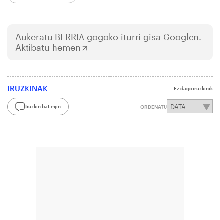
Aukeratu
BERRIA
gogoko iturri gisa Googlen.
Aktibatu hemen
IRUZKINAK
Ez dago iruzkinik
Iruzkin bat egin
ORDENATU