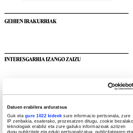
GEHIEN IRAKURRIAK
INTERESGARRIA IZANGO ZAIZU
Datuen erabilera arduratsua
Guk eta
gure 1022 kideek
sure informacio pertsonala, zure
IP zenbakia, esaterako, prozesatzen ditugu, cookie bezalak
teknologiak erabiliz eta zure gailuko informazioak azitzen
dugu publizitate eta eduki pertsonalizatua, publizitatearen eta