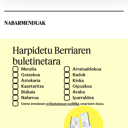
NABARMENDUAK
Harpidetu Berriaren
buletinetara
Mendia
Arratsaldekoa
Goizekoa
Badok
Astekaria
Kinka
Kazetaritza
Gipuzkoa
Bizkaia
Araba
Nafarroa
Iparraldea
Izena ematean
pribatutasun politika
onartzen duzu.