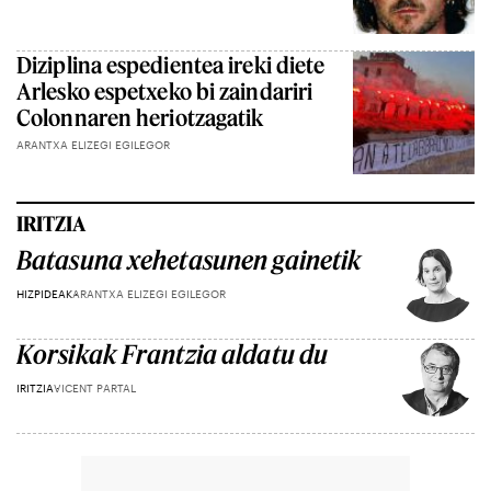
Diziplina espedientea ireki diete
Arlesko espetxeko bi zaindariri
Colonnaren heriotzagatik
ARANTXA ELIZEGI EGILEGOR
IRITZIA
Batasuna xehetasunen gainetik
HIZPIDEAK
ARANTXA ELIZEGI EGILEGOR
Korsikak Frantzia aldatu du
IRITZIA
VICENT PARTAL