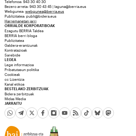
Telefonoa: 943 30 40 30
Bezero arreta: 943 30 43 45 | laguna@berria.eus
Webgunea:
webgunea@berria.eus
Publizitatea:
publi@bidera.eus
Harremanetan jarri
ORRIALDE KORPORATIBOAK
Ezagutu BERRIA Taldea
BERRIA berri bloga
Publizitatea
Galdera-erantzunak
Kontratazioak
Sarebide
LEGEA
Lege informazioa
Pribatutasun politika
Cookieak
cc Lizentzia
Kanal etikoa
BESTELAKO ZERBITZUAK
Bidera zerbitzuak
Midas Media
JARRAITU