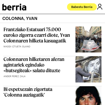
Babestu Berria
COLONNA, YVAN
Frantziako Estatuari 75.000
euroko zigorra ezarri diote, Yvan
Colonnaren hilketa kasuagatik
MADDI IZTUETA OLANO
Colonnaren hilketaren aferan
agintariek egindako
«hutsegiteak» salatu dituzte
ANDER PEREZ ZALA
Bi espetxezain zigortuta
'Colonna auziagatik'