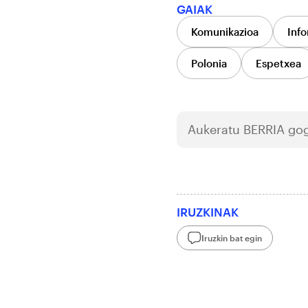
GAIAK
Komunikazioa
Info
Polonia
Espetxea
Aukeratu
BERRIA
gog
IRUZKINAK
Iruzkin bat egin