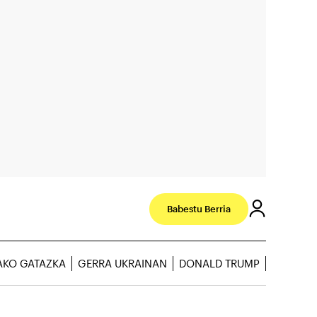
Babestu Berria
AKO GATAZKA
GERRA UKRAINAN
DONALD TRUMP