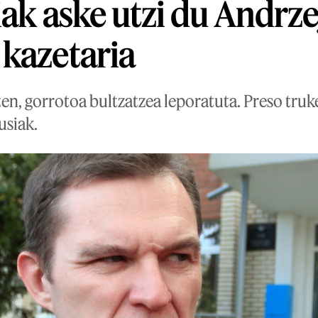
iak aske utzi du Andrze
kazetaria
en, gorrotoa bultzatzea leporatuta. Preso truk
usiak.