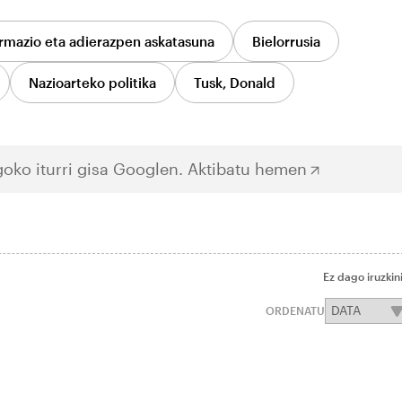
rmazio eta adierazpen askatasuna
Bielorrusia
Nazioarteko politika
Tusk, Donald
oko iturri gisa Googlen.
Aktibatu hemen
Ez dago iruzkin
ORDENATU