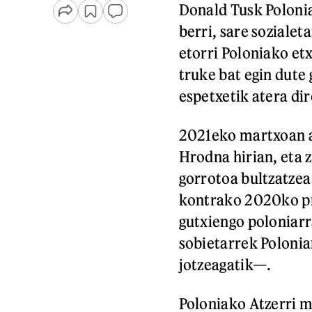
Donald Tusk Poloni
berri, sare sozialet
etorri Poloniako etx
truke bat egin dute 
espetxetik atera di
2021eko martxoan a
Hrodna hirian, eta z
gorrotoa bultzatze
kontrako 2020ko pr
gutxiengo poloniar
sobietarrek Polonia
jotzeagatik—.
Poloniako Atzerri 