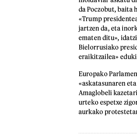
da Poczobut, baita 
«Trump presidentea
jartzen da, eta inor
ematen ditu», idatz
Bielorrusiako presi
eraikitzailea» eduk
Europako Parlame
«askatasunaren eta
Amaglobeli kazetari
urteko espetxe zigo
aurkako protestetan