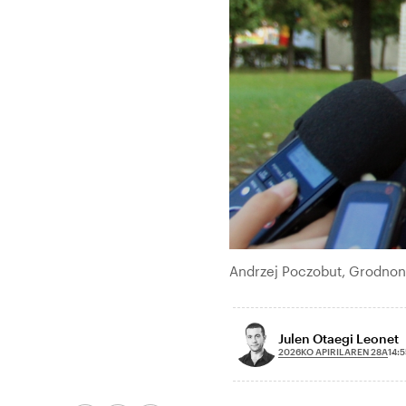
Andrzej Poczobut, Grodnon, 
Julen Otaegi Leonet
2026KO APIRILAREN 28A
14:5