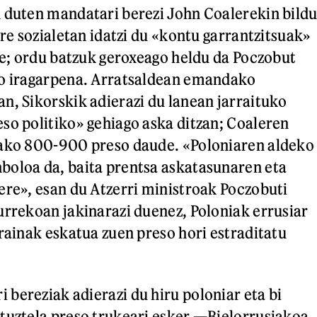
 duten mandatari berezi John Coalerekin bild
are sozialetan idatzi du «kontu garrantzitsuak»
ide; ordu batzuk geroxeago heldu da Poczobut
ko iragarpena. Arratsaldean emandako
n, Sikorskik adierazi du lanean jarraituko
so politiko» gehiago aska ditzan; Coaleren
tako 800-900 preso daude. «Poloniaren aldeko
boloa da, baita prentsa askatasunaren eta
ere», esan du Atzerri ministroak Poczobuti
urrekoan jakinarazi duenez, Poloniak errusiar
krainak eskatua zuen preso hori estraditatu
bereziak adierazi du hiru poloniar eta bi
tuztela preso trukeari esker —Bielorrusiakoa