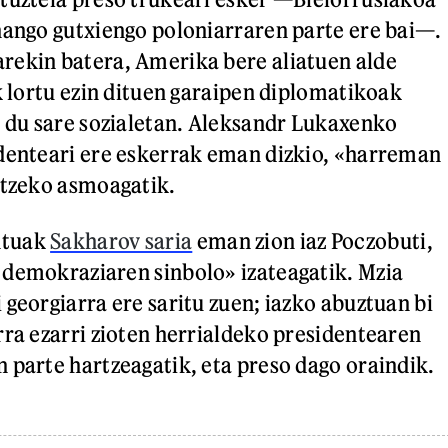
hango gutxiengo poloniarraren parte ere bai—.
rekin batera, Amerika bere aliatuen alde
k lortu ezin dituen garaipen diplomatikoak
i du sare sozialetan. Aleksandr Lukaxenko
denteari ere eskerrak eman dizkio, «harreman
itzeko asmoagatik.
ntuak
Sakharov saria
eman zion iaz Poczobuti,
 demokraziaren sinbolo» izateagatik. Mzia
 georgiarra ere saritu zuen; iazko abuztuan bi
rra ezarri zioten herrialdeko presidentearen
 parte hartzeagatik, eta preso dago oraindik.