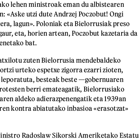
ako lehen ministroak eman du albistearen
an: «Aske utzi dute Andrzej Poczobut! Ongi
era, lagun». Poloniak eta Bielorrusiak preso
gaur, eta, horien artean, Poczobut kazetaria da
renetako bat.
txilotu zuten Bielorrusia mendebaldeko
ortzi urteko espetxe zigorra ezarri zioten,
a leporatuta, besteak beste —gobernuaren
otesten berri emateagatik, Bielorrusiako
raren aldeko adierazpenengatik eta 1939an
ren kontra abiatutako inbasioa «erasotzat»
ministro Radoslaw Sikorski Ameriketako Estatu