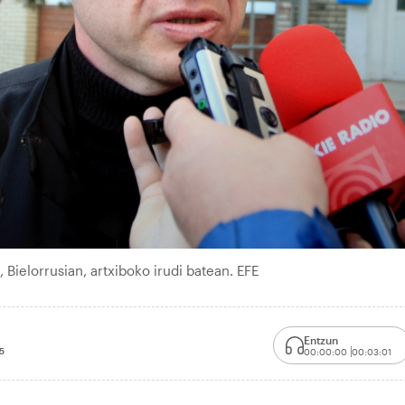
Bielorrusian, artxiboko irudi batean. EFE
Entzun
5
00:00:00
00:03:01