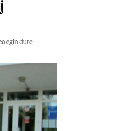
j
ea egin dute