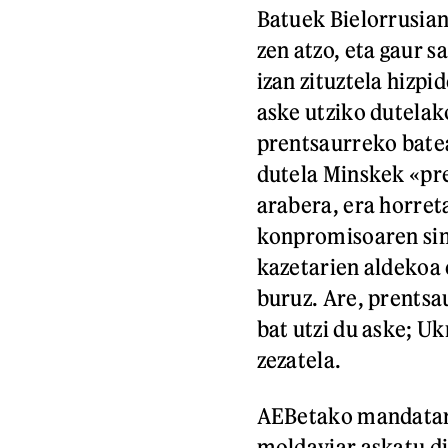
Batuek Bielorrusian
zen atzo, eta gaur s
izan zituztela hizp
aske utziko dutela
prentsaurreko batea
dutela Minskek «pre
arabera, era horre
konpromisoaren sin
kazetarien aldekoa 
buruz. Are, prentsa
bat utzi du aske; U
zezatela.
AEBetako mandatari 
moldaviar askatu di