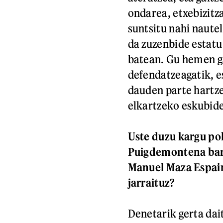
ondarea, etxebizitza
suntsitu nahi nautel
da zuzenbide estatu
batean. Gu hemen g
defendatzeagatik, e
dauden parte hartze
elkartzeko eskubid
Uste duzu kargu pol
Puigdemontena barn
Manuel Maza Espain
jarraituz?
Denetarik gerta dai