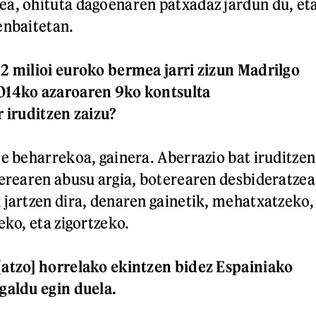
a, ohituta dagoenaren patxadaz jardun du, et
enbaitetan.
2 milioi euroko bermea jarri zizun Madrilgo
014ko azaroaren 9ko kontsulta
r iruditzen zaizu?
te beharrekoa, gainera. Aberrazio bat iruditzen
terearen abusu argia, boterearen desbideratzea
 jartzen dira, denaren gainetik, mehatxatzeko,
eko, eta zigortzeko.
[atzo] horrelako ekintzen bidez Espainiako
galdu egin duela.