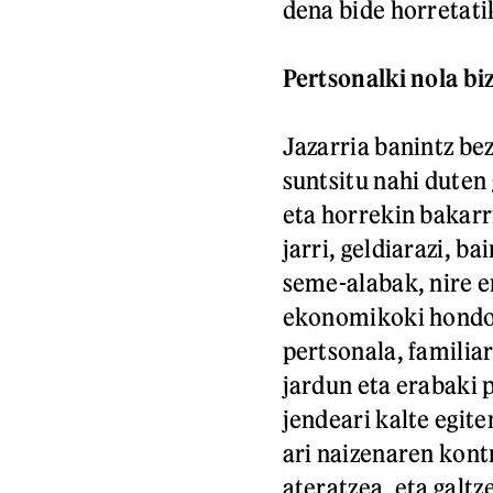
dena bide horretati
Pertsonalki nola bi
Jazarria banintz bez
suntsitu nahi duten
eta horrekin bakarri
jarri, geldiarazi, ba
seme-alabak, nire e
ekonomikoki hondor
pertsonala, familiar
jardun eta erabaki 
jendeari kalte egite
ari naizenaren kont
ateratzea, eta galt