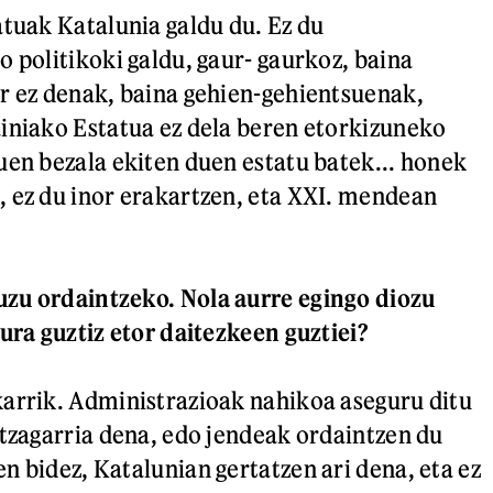
atuak Katalunia galdu du. Ez du
o politikoki galdu, gaur- gaurkoz, baina
r ez denak, baina gehien-gehientsuenak,
iniako Estatua ez dela beren etorkizuneko
uen bezala ekiten duen estatu batek... honek
 ez du inor erakartzen, eta XXI. mendean
zu ordaintzeko. Nola aurre egingo diozu
ura guztiz etor daitezkeen guztiei?
arrik. Administrazioak nahikoa aseguru ditu
ntzagarria dena, edo jendeak ordaintzen du
n bidez, Katalunian gertatzen ari dena, eta ez