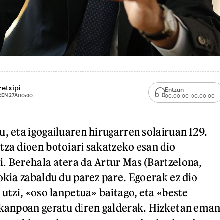
etxipi
Entzun
REN 27A
00:00
00:00:00
00:00:00
u, eta igogailuaren hirugarren solairuan 129.
tza dioen botoiari sakatzeko esan dio
. Berehala atera da Artur Mas (Bartzelona,
okia zabaldu du parez pare. Egoerak ez dio
 utzi, «oso lanpetua» baitago, eta «beste
 kanpoan geratu diren galderak. Hizketan ema