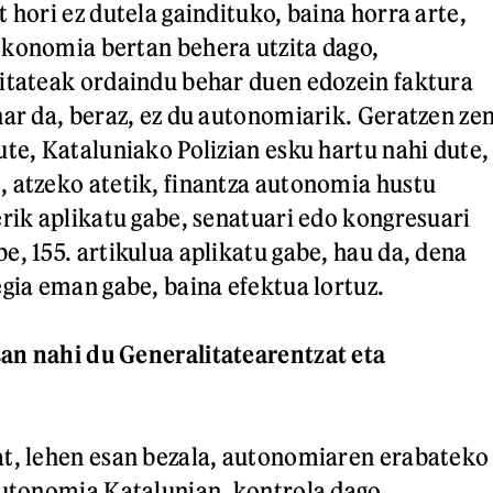
 hori ez dutela gaindituko, baina horra arte,
ekonomia bertan behera utzita dago,
itateak ordaindu behar duen edozein faktura
har da, beraz, ez du autonomiarik. Geratzen ze
ute, Kataluniako Polizian esku hartu nahi dute,
 atzeko atetik, finantza autonomia hustu
erik aplikatu gabe, senatuari edo kongresuari
e, 155. artikulua aplikatu gabe, hau da, dena
egia eman gabe, baina efektua lortuz.
an nahi du Generalitatearentzat eta
at, lehen esan bezala, autonomiaren erabateko
autonomia Katalunian, kontrola dago