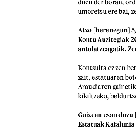
duen denboran, orde
umoretsu ere bai, z
Atzo [herenegun] 5,
Kontu Auzitegiak 2
antolatzeagatik. Ze
Kontsulta ez zen be
zait, estatuaren bo
Araudiaren gainetik
kikiltzeko, beldurtz
Goizean esan duzu 
Estatuak Katalunia 