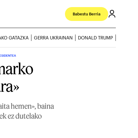
Babestu Berria
AKO GATAZKA
GERRA UKRAINAN
DONALD TRUMP
ESIDENTEA
marko
ara»
aita hemen», baina
rek ez dutelako