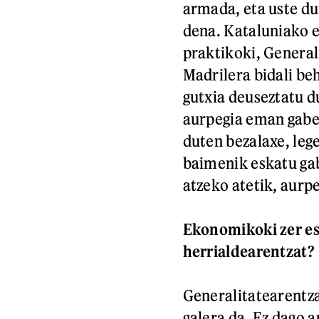
armada, eta uste dut
dena. Kataluniako 
praktikoki, General
Madrilera bidali be
gutxia deuseztatu d
aurpegia eman gabe,
duten bezalaxe, leg
baimenik eskatu gab
atzeko atetik, aurp
Ekonomikoki zer es
herrialdearentzat?
Generalitatearentz
galera da. Ez dago 