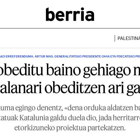
PALESTIN
AKO ERREFERENDUMA. ARTUR MAS. GENERALITATEKO PRESIDENTE OHIA ETA PDECATEKO PR
beditu baino gehiago 
alanari obeditzen ari g
duma egingo denentz, «dena orduka aldatzen b
atuak Katalunia galdu duela dio, jada herritar
etorkizuneko proiektua partekatzen.