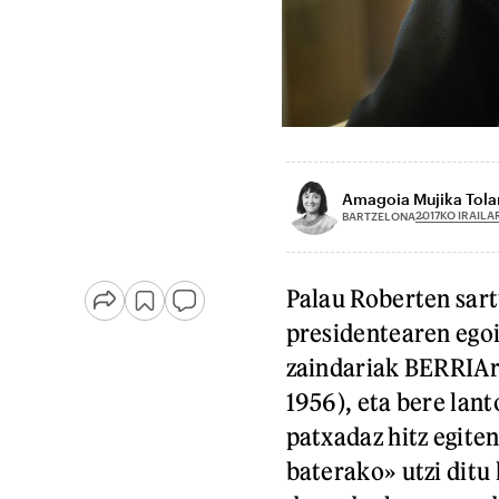
Amagoia Mujika Tolar
2017KO IRAILA
BARTZELONA
Palau Roberten sart
presidentearen egoi
zaindariak BERRIAri
1956), eta bere lant
patxadaz hitz egiten
baterako» utzi ditu