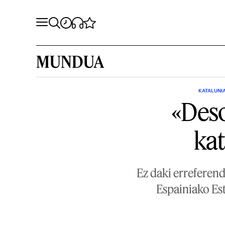
MUNDUA
KATALUNI
«Deso
kat
Ez daki erreferen
Espainiako Est