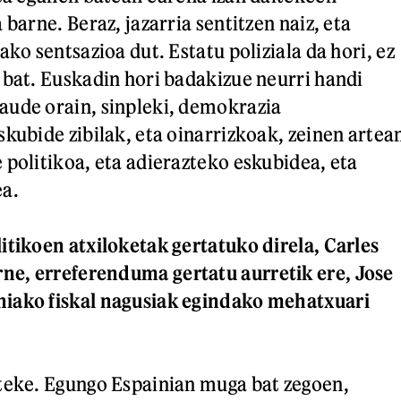
 barne. Beraz, jazarria sentitzen naiz, eta
ako sentsazioa dut. Estatu poliziala da hori, ez
 bat. Euskadin hori badakizue neurri handi
aude orain, sinpleki, demokrazia
skubide zibilak, eta oinarrizkoak, zeinen artea
 politikoa, eta adierazteko eskubidea, eta
ea.
itikoen atxiloketak gertatuko direla, Carles
e, erreferenduma gertatu aurretik ere, Jose
iako fiskal nagusiak egindako mehatxuari
teke. Egungo Espainian muga bat zegoen,