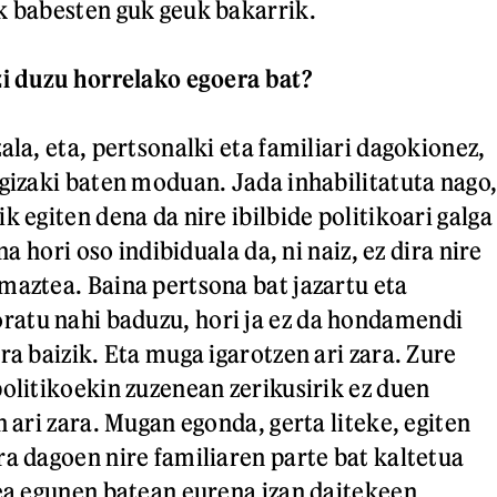
k babesten guk geuk bakarrik.
zi duzu horrelako egoera bat?
ala, eta, pertsonalki eta familiari dagokionez,
 gizaki baten moduan. Jada inhabilitatuta nago
k egiten dena da nire ibilbide politikoari galga
ina hori oso indibiduala da, ni naiz, ez dira nire
maztea. Baina pertsona bat jazartu eta
atu nahi baduzu, hori ja ez da hondamendi
ra baizik. Eta muga igarotzen ari zara. Zure
politikoekin zuzenean zerikusirik ez duen
n ari zara. Mugan egonda, gerta liteke, egiten
ra dagoen nire familiaren parte bat kaltetua
zea egunen batean eurena izan daitekeen