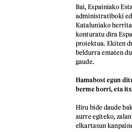
Bai, Espainiako Est
administratiboki ed
Kataluniako herrita
konturatu dira Espa
proiektua. Ekiten d
beldurra ematen du,
gaude.
Hamabost egun ditu
berme horri, eta itx
Hiru bide daude bak
aurre egiteko, zala
elkartasun kanpaine