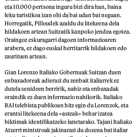
eta 10.000 pertsona inguru bizi dira han, baina
leku turistikoa izan ohi da bai udan bai neguan.
Horregatik, Pilloudek azaldu du litekeena dela
hildakoen artean Suitzatik kanpoko jendea egotea.
Oraingoz eskuragarri dagoen informazioaren
arabera, ez dago euskal herritarrik hildakoen edo
zaurituen artean.
Gian Lorenzo Italiako Gobernuak Suitzan duen
enbaxadoreak adierazi du zenbait italiarrek ez
dutela senideen berririk, nahiz eta enbaxadak
oraindik ez duen informazio nahikorik. Italiako
RAI telebista publikoan hitz egin du Lorenzok, eta
erantsi litekeena dela «asteak» behar izatea
biktimak identifikatzeko lanetarako. Tajani Italiako
Atzerri ministroak jakinarazi du dozena bat italiar