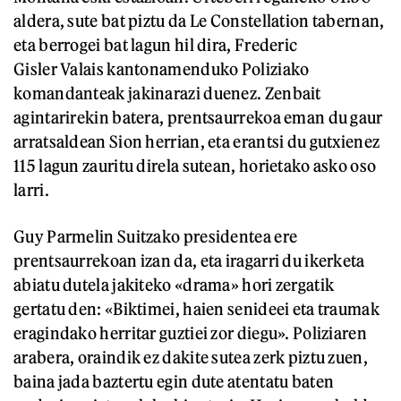
aldera, sute bat piztu da Le Constellation tabernan,
eta berrogei bat lagun hil dira, Frederic
Gisler Valais kantonamenduko Poliziako
komandanteak jakinarazi duenez. Zenbait
agintarirekin batera, prentsaurrekoa eman du gaur
arratsaldean Sion herrian, eta erantsi du gutxienez
115 lagun zauritu direla sutean, horietako asko oso
larri.
Guy Parmelin Suitzako presidentea ere
prentsaurrekoan izan da, eta iragarri du ikerketa
abiatu dutela jakiteko «drama» hori zergatik
gertatu den: «Biktimei, haien senideei eta traumak
eragindako herritar guztiei zor diegu». Poliziaren
arabera, oraindik ez dakite sutea zerk piztu zuen,
baina jada baztertu egin dute atentatu baten