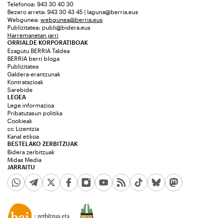
Telefonoa: 943 30 40 30
Bezero arreta: 943 30 43 45 | laguna@berria.eus
Webgunea:
webgunea@berria.eus
Publizitatea:
publi@bidera.eus
Harremanetan jarri
ORRIALDE KORPORATIBOAK
Ezagutu BERRIA Taldea
BERRIA berri bloga
Publizitatea
Galdera-erantzunak
Kontratazioak
Sarebide
LEGEA
Lege informazioa
Pribatutasun politika
Cookieak
cc Lizentzia
Kanal etikoa
BESTELAKO ZERBITZUAK
Bidera zerbitzuak
Midas Media
JARRAITU