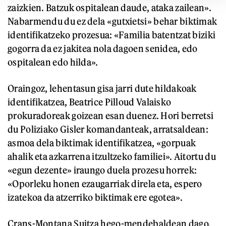
zaizkien. Batzuk ospitalean daude, ataka zailean».
Nabarmendu du ez dela «gutxietsi» behar biktimak
identifikatzeko prozesua: «Familia batentzat biziki
gogorra da ez jakitea nola dagoen senidea, edo
ospitalean edo hilda».
Oraingoz, lehentasun gisa jarri dute hildakoak
identifikatzea, Beatrice Pilloud Valaisko
prokuradoreak goizean esan duenez. Hori berretsi
du Poliziako Gisler komandanteak, arratsaldean:
asmoa dela biktimak identifikatzea, «gorpuak
ahalik eta azkarrena itzultzeko familiei». Aitortu du
«egun dezente» iraungo duela prozesu horrek:
«Oporleku honen ezaugarriak direla eta, espero
izatekoa da atzerriko biktimak ere egotea».
Crans-Montana Suitza hego-mendebaldean dago,