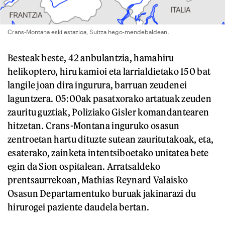
Crans-Montana eski estazioa, Suitza hego-mendebaldean.
Besteak beste, 42 anbulantzia, hamahiru
helikoptero, hiru kamioi eta larrialdietako 150 bat
langile joan dira ingurura, barruan zeudenei
laguntzera. 05:00ak pasatxorako artatuak zeuden
zauritu guztiak, Poliziako Gisler komandantearen
hitzetan. Crans-Montana inguruko osasun
zentroetan hartu dituzte sutean zauritutakoak, eta,
esaterako, zainketa intentsiboetako unitatea bete
egin da Sion ospitalean. Arratsaldeko
prentsaurrekoan, Mathias Reynard Valaisko
Osasun Departamentuko buruak jakinarazi du
hirurogei paziente daudela bertan.