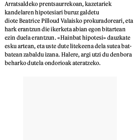
Arratsaldeko prentsaurrekoan, kazetariek
kandelaren hipotesiari buruz galdetu
diote Beatrice Pilloud Valaisko prokuradoreari, eta
hark erantzun die ikerketa abian egon bitartean
ezin duela erantzun. «Hainbat hipotesi» dauzkate
esku artean, eta uste dute litekeena dela sutea bat-
batean zabaldu izana. Halere, argi utzi du denbora
beharko dutela ondorioak ateratzeko.