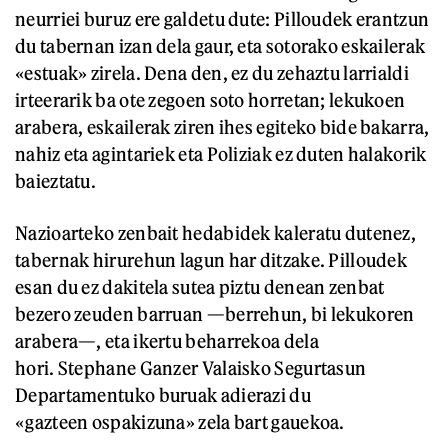
neurriei buruz ere galdetu dute: Pilloudek erantzun
du tabernan izan dela gaur, eta sotorako eskailerak
«estuak» zirela. Dena den, ez du zehaztu larrialdi
irteerarik ba ote zegoen soto horretan; lekukoen
arabera, eskailerak ziren ihes egiteko bide bakarra,
nahiz eta agintariek eta Poliziak ez duten halakorik
baieztatu.
Nazioarteko zenbait hedabidek kaleratu dutenez,
tabernak hirurehun lagun har ditzake. Pilloudek
esan du ez dakitela sutea piztu denean zenbat
bezero zeuden barruan —berrehun, bi lekukoren
arabera—, eta ikertu beharrekoa dela
hori. Stephane Ganzer Valaisko Segurtasun
Departamentuko buruak adierazi du
«gazteen ospakizuna» zela bart gauekoa.