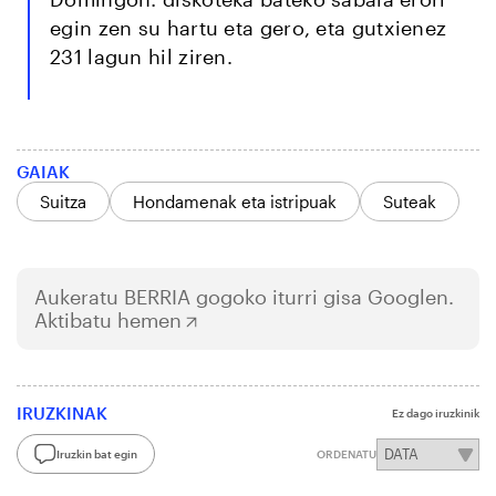
egin zen su hartu eta gero, eta gutxienez
231 lagun hil ziren.
GAIAK
Suitza
Hondamenak eta istripuak
Suteak
Aukeratu
BERRIA
gogoko iturri gisa Googlen.
Aktibatu hemen
IRUZKINAK
Ez dago iruzkinik
Iruzkin bat egin
ORDENATU