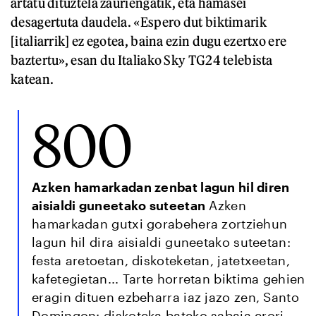
artatu dituztela zauriengatik, eta hamasei
desagertuta daudela. «Espero dut biktimarik
[italiarrik] ez egotea, baina ezin dugu ezertxo ere
baztertu», esan du Italiako Sky TG24 telebista
katean.
800
Azken hamarkadan zenbat lagun hil diren
aisialdi guneetako suteetan
Azken
hamarkadan gutxi gorabehera zortziehun
lagun hil dira aisialdi guneetako suteetan:
festa aretoetan, diskoteketan, jatetxeetan,
kafetegietan... Tarte horretan biktima gehien
eragin dituen ezbeharra iaz jazo zen, Santo
Domingon: diskoteka bateko sabaia erori