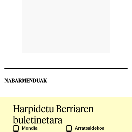
NABARMENDUAK
Harpidetu Berriaren
buletinetara
Mendia
Arratsaldekoa