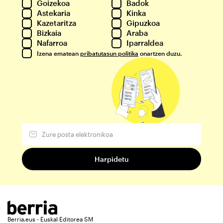
Goizekoa
Badok
Astekaria
Kinka
Kazetaritza
Gipuzkoa
Bizkaia
Araba
Nafarroa
Iparraldea
Izena ematean
pribatutasun politika
onartzen duzu.
Berria.eus - Euskal Editorea SM