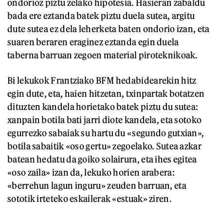
ondorioz piztu zelako hipotesia. Hasieran zabaldu
bada ere eztanda batek piztu duela sutea, argitu
dute sutea ez dela leherketa baten ondorio izan, eta
suaren beraren eraginez eztanda egin duela
taberna barruan zegoen material piroteknikoak.
Bi lekukok Frantziako BFM hedabidearekin hitz
egin dute, eta, haien hitzetan, txinpartak botatzen
dituzten kandela horietako batek piztu du sutea:
xanpain botila bati jarri diote kandela, eta sotoko
egurrezko sabaiak su hartu du «segundo gutxian»,
botila sabaitik «oso gertu» zegoelako. Sutea azkar
batean hedatu da goiko solairura, eta ihes egitea
«oso zaila» izan da, lekuko horien arabera:
«berrehun lagun inguru» zeuden barruan, eta
sototik irteteko eskailerak «estuak» ziren.