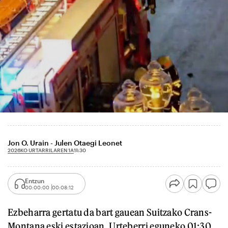
Jon O. Urain - Julen Otaegi Leonet
2026KO URTARRILAREN 1A
11:30
Entzun
00:00:00
00:08:12
Ezbeharra gertatu da bart gauean Suitzako Crans-
Montana eski estazioan. Urteberri eguneko 01:30