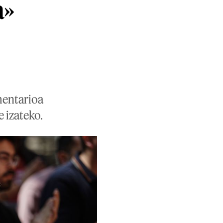
a»
mentarioa
e izateko.