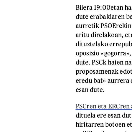
Bilera 19:00etan ha
dute erabakiaren berr
aurretik PSOErekin
aritu direlakoan, e
dituztelako errepu
oposizio «gogorra»,
dute. PSCk haien na
proposamenak edota
eredu bat» aurrera 
esan dute.
PSCren eta ERCren 
dituela ere esan du
hiritarren botoen e