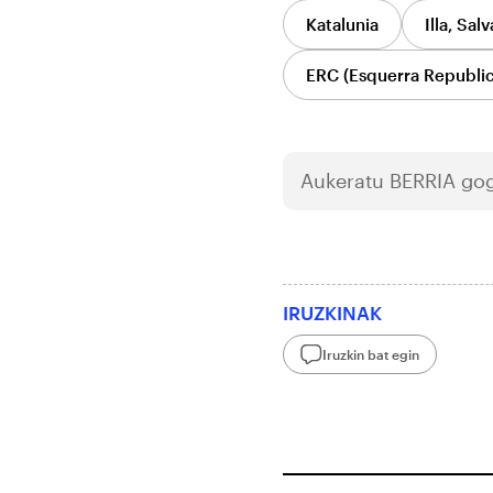
Katalunia
Illa, Sal
ERC (Esquerra Republic
Aukeratu
BERRIA
gog
IRUZKINAK
Iruzkin bat egin