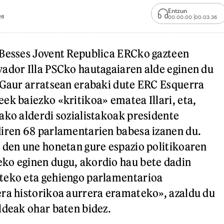
Entzun
26
00:00:00
00:03:36
 Besses Jovent Republica ERCko gazteen
ador Illa PSCko hautagaiaren alde eginen du
 Gaur arratsean erabaki dute ERC Esquerra
ek baiezko «kritikoa» ematea Illari, eta,
ako alderdi sozialistakoak presidente
iren 68 parlamentarien babesa izanen du.
 den une honetan gure espazio politikoaren
ko eginen dugu, akordio hau bete dadin
teko eta gehiengo parlamentarioa
ra historikoa aurrera eramateko», azaldu du
ldeak ohar baten bidez.