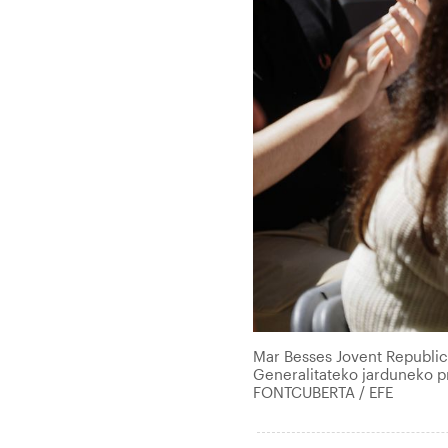
Mar Besses Jovent Republic
Generalitateko jarduneko p
FONTCUBERTA / EFE