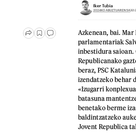
Iker Tubia
2024KO ABUZTUAREN 5A
22:
Azkenean, bai. Mar
parlamentariak Salv
inbestidura saioan.
Republicanako gazte
beraz, PSC Kataluni
izendatzeko behar d
«Izugarri konplexua
batasuna mantentze
benetako berme iza
baldintzatzeko auke
Jovent Republica ta