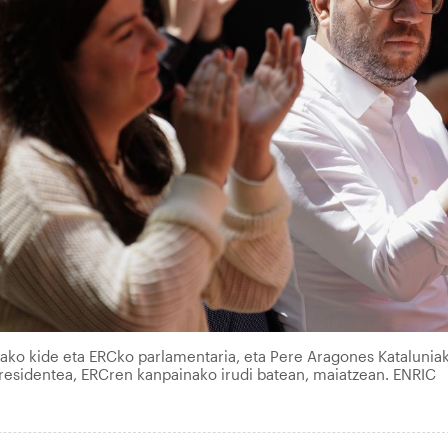
ako kide eta ERCko parlamentaria, eta Pere Aragones Katalunia
residentea, ERCren kanpainako irudi batean, maiatzean. ENRIC