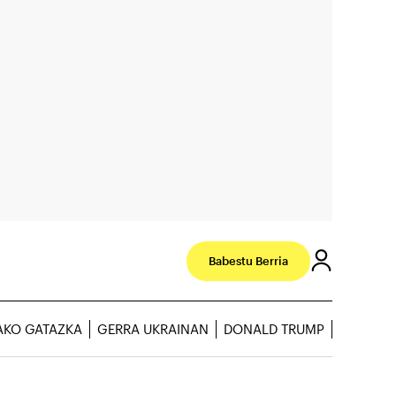
Babestu Berria
AKO GATAZKA
GERRA UKRAINAN
DONALD TRUMP