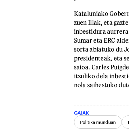
Kataluniako Gobern
zuen Illak, eta gaz
inbestidura aurrer
Sumar eta ERC alder
sorta abiatuko du 
presidenteak, eta s
saioa. Carles Puigd
itzuliko dela inbest
nola saihestuko dut
GAIAK
Politika munduan