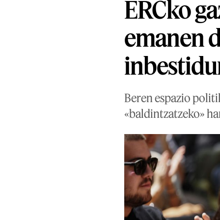
ERCko gaz
emanen di
inbestidu
Beren espazio polit
«baldintzatzeko» har