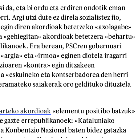
si da, eta bi ordu eta erdiren ondotik eman
i. Argi utzi dute ez direla sozialistez fio,
 egin diren akordioak betetzeko «axolagabe»
ta «gehiegitan» akordioak betetzera «behartu»
blikanoek. Era berean, PSCren gobernuari
 «argia» eta «irmoa» eginen diotela iragarri
zioaren «kontra» egin ditzakeen
 «eskuineko eta kontserbadorea den herri
eramateko saiakerak oro geldituko dituztela
arteko akordioak
«elementu positibo batzuk»
te gazte errepublikanoek: «Kataluniako
ta Konbentzio Nazional baten bidez gatazka