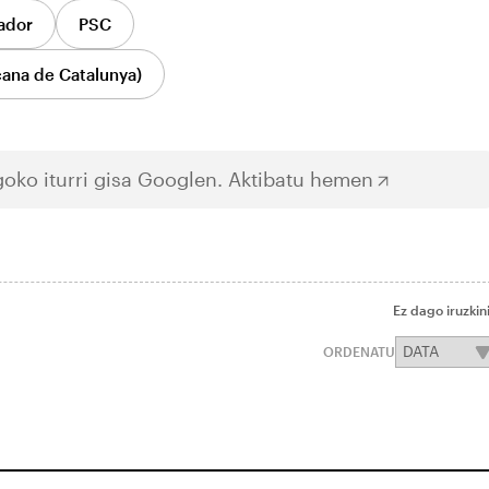
vador
PSC
ana de Catalunya)
oko iturri gisa Googlen.
Aktibatu hemen
Ez dago iruzkin
ORDENATU