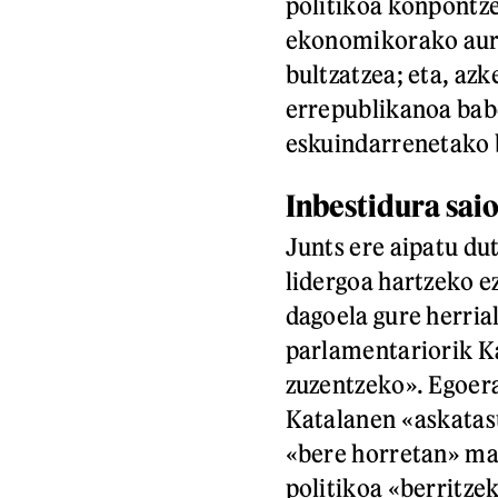
politikoa konpontz
ekonomikorako aurr
bultzatzea; eta, azk
errepublikanoa ba
eskuindarrenetako 
Inbestidura sai
Junts ere aipatu du
lidergoa hartzeko ez
dagoela gure herri
parlamentariorik K
zuzentzeko». Egoera 
Katalanen «askatasu
«bere horretan» man
politikoa «berritze