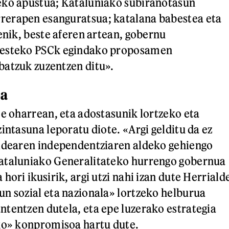
eko apustua; Kataluniako subiranotasun
erapen esanguratsua; katalana babestea eta
enik, beste aferen artean, gobernu
besteko PSCk egindako proposamen
batzuk zuzentzen ditu».
oa
te oharrean, eta adostasunik lortzeko eta
intasuna leporatu diote. «Argi gelditu da ez
aldearen independentziaren aldeko gehiengo
ataluniako Generalitateko hurrengo gobernua
hori ikusirik, argi utzi nahi izan dute Herriald
n sozial eta nazionala» lortzeko helburua
tentzen dutela, eta epe luzerako estrategia
ko» konpromisoa hartu dute.