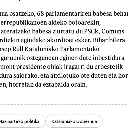
ua osatzeko, 68 parlamentariren babesa beha
te errepublikanoen aldeko botoarekin,
a ateratzeko babesa ziurtatu du PSCk, Comuns
diekin egindako akordioei esker. Bihar bilera
Josep Rull Kataluniako Parlamentuko
eguruenik ostegunean eginen dute inbestidura
emont presidente ohiak iragarri du erbestetik
idura saiorako, eta atxilotuko ote duten eta hor
en, horretan da eztabaida orain.
Nazioarteko politika
Kataluniako Gobernua