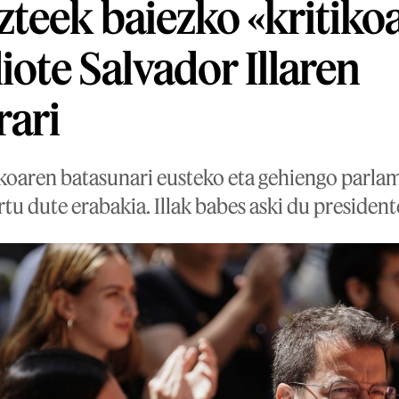
teek baiezko «kritiko
ote Salvador Illaren
rari
ikoaren batasunari eusteko eta gehiengo parla
tu dute erabakia. Illak babes aski du president