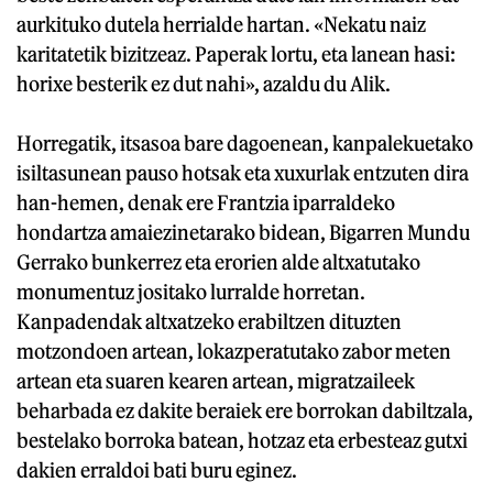
aurkituko dutela herrialde hartan. «Nekatu naiz
karitatetik bizitzeaz. Paperak lortu, eta lanean hasi:
horixe besterik ez dut nahi», azaldu du Alik.
Horregatik, itsasoa bare dagoenean, kanpalekuetako
isiltasunean pauso hotsak eta xuxurlak entzuten dira
han-hemen, denak ere Frantzia iparraldeko
hondartza amaiezinetarako bidean, Bigarren Mundu
Gerrako bunkerrez eta erorien alde altxatutako
monumentuz jositako lurralde horretan.
Kanpadendak altxatzeko erabiltzen dituzten
motzondoen artean, lokazperatutako zabor meten
artean eta suaren kearen artean, migratzaileek
beharbada ez dakite beraiek ere borrokan dabiltzala,
bestelako borroka batean, hotzaz eta erbesteaz gutxi
dakien erraldoi bati buru eginez.