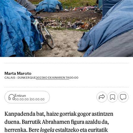
Marta Maroto
2023KO EKAINAREN 7A
CALAIS - DUNKERQUE
00:00
Entzun
00:00:00
00:00:00
Kanpadenda bat, haize gorriak gogor astintzen
duena. Barrutik Abrahamen figura azaldu da,
herrenka. Bere
logela
estaltzeko eta euritatik