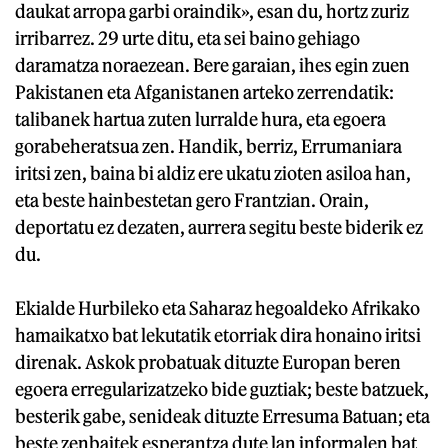
daukat arropa garbi oraindik», esan du, hortz zuriz
irribarrez. 29 urte ditu, eta sei baino gehiago
daramatza noraezean. Bere garaian, ihes egin zuen
Pakistanen eta Afganistanen arteko zerrendatik:
talibanek hartua zuten lurralde hura, eta egoera
gorabeheratsua zen. Handik, berriz, Errumaniara
iritsi zen, baina bi aldiz ere ukatu zioten asiloa han,
eta beste hainbestetan gero Frantzian. Orain,
deportatu ez dezaten, aurrera segitu beste biderik ez
du.
Ekialde Hurbileko eta Saharaz hegoaldeko Afrikako
hamaikatxo bat lekutatik etorriak dira honaino iritsi
direnak. Askok probatuak dituzte Europan beren
egoera erregularizatzeko bide guztiak; beste batzuek,
besterik gabe, senideak dituzte Erresuma Batuan; eta
beste zenbaitek esperantza dute lan informalen bat