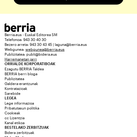
Berria.eus - Euskal Editorea SM
Telefonoa: 943 30 40 30
Bezero arreta: 943 30 43 45 | laguna@berria.eus
Webgunea:
webgunea@berria.eus
Publizitatea:
publi@bidera.eus
Harremanetan jarri
ORRIALDE KORPORATIBOAK
Ezagutu BERRIA Taldea
BERRIA berri bloga
Publizitatea
Galdera-erantzunak
Kontratazioak
Sarebide
LEGEA
Lege informazioa
Pribatutasun politika
Cookieak
cc Lizentzia
Kanal etikoa
BESTELAKO ZERBITZUAK
Bidera zerbitzuak