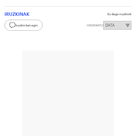
IRUZKINAK
Ez dago iruzkinik
Iruzkin bat egin
ORDENATU