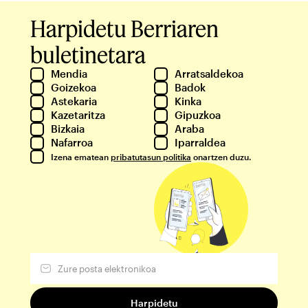
Harpidetu Berriaren
buletinetara
Mendia
Arratsaldekoa
Goizekoa
Badok
Astekaria
Kinka
Kazetaritza
Gipuzkoa
Bizkaia
Araba
Nafarroa
Iparraldea
Izena ematean
pribatutasun politika
onartzen duzu.