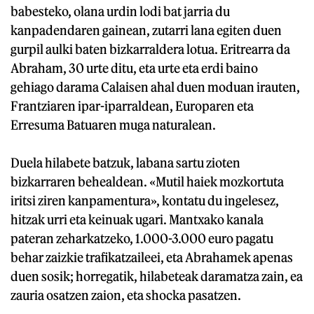
babesteko, olana urdin lodi bat jarria du
kanpadendaren gainean, zutarri lana egiten duen
gurpil aulki baten bizkarraldera lotua. Eritrearra da
Abraham, 30 urte ditu, eta urte eta erdi baino
gehiago darama Calaisen ahal duen moduan irauten,
Frantziaren ipar-iparraldean, Europaren eta
Erresuma Batuaren muga naturalean.
Duela hilabete batzuk, labana sartu zioten
bizkarraren behealdean. «Mutil haiek mozkortuta
iritsi ziren kanpamentura», kontatu du ingelesez,
hitzak urri eta keinuak ugari. Mantxako kanala
pateran zeharkatzeko, 1.000-3.000 euro pagatu
behar zaizkie trafikatzaileei, eta Abrahamek apenas
duen sosik; horregatik, hilabeteak daramatza zain, ea
zauria osatzen zaion, eta shocka pasatzen.