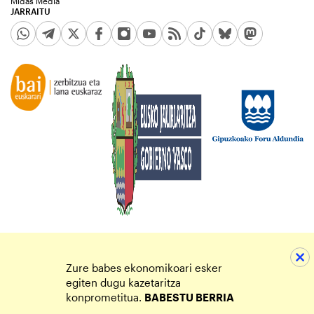
Midas Media
JARRAITU
Zure babes ekonomikoari esker
egiten dugu kazetaritza
konprometitua.
BABESTU BERRIA