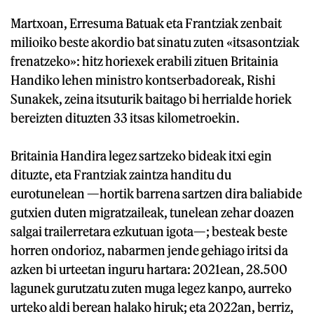
Martxoan, Erresuma Batuak eta Frantziak zenbait
milioiko beste akordio bat sinatu zuten «itsasontziak
frenatzeko»: hitz horiexek erabili zituen Britainia
Handiko lehen ministro kontserbadoreak, Rishi
Sunakek, zeina itsuturik baitago bi herrialde horiek
bereizten dituzten 33 itsas kilometroekin.
Britainia Handira legez sartzeko bideak itxi egin
dituzte, eta Frantziak zaintza handitu du
eurotunelean —hortik barrena sartzen dira baliabide
gutxien duten migratzaileak, tunelean zehar doazen
salgai trailerretara ezkutuan igota—; besteak beste
horren ondorioz, nabarmen jende gehiago iritsi da
azken bi urteetan inguru hartara: 2021ean, 28.500
lagunek gurutzatu zuten muga legez kanpo, aurreko
urteko aldi berean halako hiruk; eta 2022an, berriz,