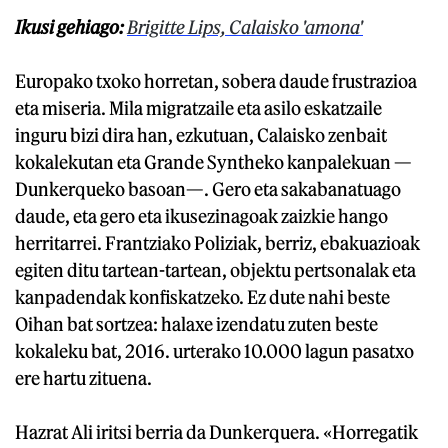
Ikusi gehiago:
Brigitte Lips, Calaisko 'amona'
Europako txoko horretan, sobera daude frustrazioa
eta miseria. Mila migratzaile eta asilo eskatzaile
inguru bizi dira han, ezkutuan, Calaisko zenbait
kokalekutan eta Grande Syntheko kanpalekuan —
Dunkerqueko basoan—. Gero eta sakabanatuago
daude, eta gero eta ikusezinagoak zaizkie hango
herritarrei. Frantziako Poliziak, berriz, ebakuazioak
egiten ditu tartean-tartean, objektu pertsonalak eta
kanpadendak konfiskatzeko. Ez dute nahi beste
Oihan bat sortzea: halaxe izendatu zuten beste
kokaleku bat, 2016. urterako 10.000 lagun pasatxo
ere hartu zituena.
Hazrat Ali iritsi berria da Dunkerquera. «Horregatik