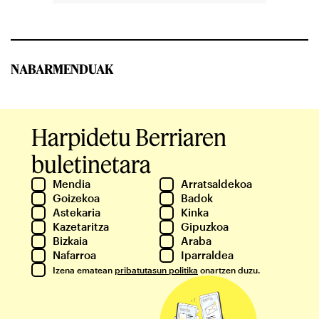
NABARMENDUAK
Harpidetu Berriaren
buletinetara
Mendia
Arratsaldekoa
Goizekoa
Badok
Astekaria
Kinka
Kazetaritza
Gipuzkoa
Bizkaia
Araba
Nafarroa
Iparraldea
Izena ematean
pribatutasun politika
onartzen duzu.