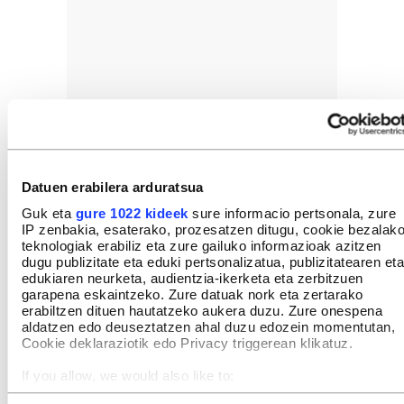
Datuen erabilera arduratsua
Guk eta
gure 1022 kideek
sure informacio pertsonala, zure
IP zenbakia, esaterako, prozesatzen ditugu, cookie bezalak
teknologiak erabiliz eta zure gailuko informazioak azitzen
dugu publizitate eta eduki pertsonalizatua, publizitatearen eta
edukiaren neurketa, audientzia-ikerketa eta zerbitzuen
garapena eskaintzeko. Zure datuak nork eta zertarako
erabiltzen dituen hautatzeko aukera duzu. Zure onespena
aldatzen edo deuseztatzen ahal duzu edozein momentutan,
Cookie deklaraziotik edo Privacy triggerean klikatuz.
If you allow, we would also like to:
2018an, Trumpen eta errepublikanoen kongresuan
Collect information about your geographical location