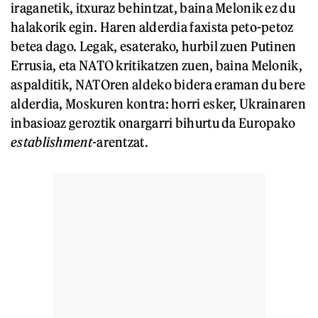
iraganetik, itxuraz behintzat, baina Melonik ez du
halakorik egin. Haren alderdia faxista peto-petoz
betea dago. Legak, esaterako, hurbil zuen Putinen
Errusia, eta NATO kritikatzen zuen, baina Melonik,
aspalditik, NATOren aldeko bidera eraman du bere
alderdia, Moskuren kontra: horri esker, Ukrainaren
inbasioaz geroztik onargarri bihurtu da Europako
establishment
-arentzat.