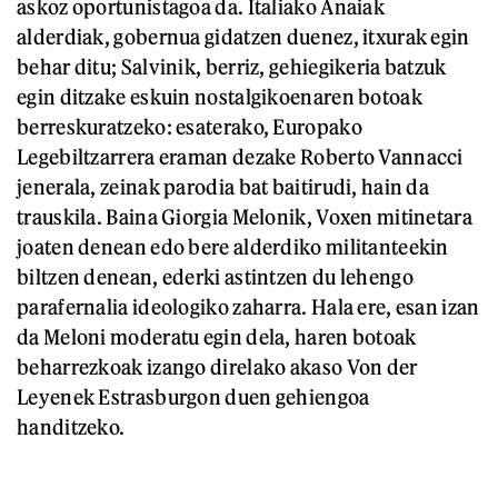
askoz oportunistagoa da. Italiako Anaiak
alderdiak, gobernua gidatzen duenez, itxurak egin
behar ditu; Salvinik, berriz, gehiegikeria batzuk
egin ditzake eskuin nostalgikoenaren botoak
berreskuratzeko: esaterako, Europako
Legebiltzarrera eraman dezake Roberto Vannacci
jenerala, zeinak parodia bat baitirudi, hain da
trauskila. Baina Giorgia Melonik, Voxen mitinetara
joaten denean edo bere alderdiko militanteekin
biltzen denean, ederki astintzen du lehengo
parafernalia ideologiko zaharra. Hala ere, esan izan
da Meloni moderatu egin dela, haren botoak
beharrezkoak izango direlako akaso Von der
Leyenek Estrasburgon duen gehiengoa
handitzeko.