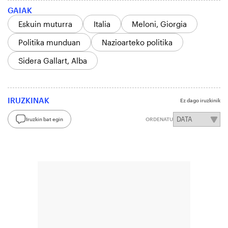
GAIAK
Eskuin muturra
Italia
Meloni, Giorgia
Politika munduan
Nazioarteko politika
Sidera Gallart, Alba
IRUZKINAK
Ez dago iruzkinik
Iruzkin bat egin
ORDENATU