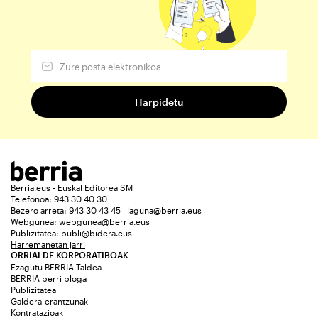
Berria.eus - Euskal Editorea SM
Telefonoa: 943 30 40 30
Bezero arreta: 943 30 43 45 | laguna@berria.eus
Webgunea:
webgunea@berria.eus
Publizitatea:
publi@bidera.eus
Harremanetan jarri
ORRIALDE KORPORATIBOAK
Ezagutu BERRIA Taldea
BERRIA berri bloga
Publizitatea
Galdera-erantzunak
Kontratazioak