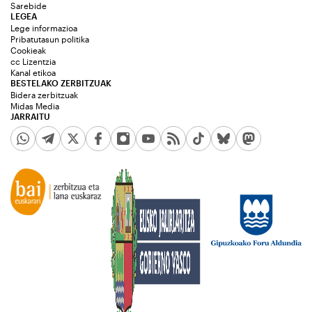
Sarebide
LEGEA
Lege informazioa
Pribatutasun politika
Cookieak
cc Lizentzia
Kanal etikoa
BESTELAKO ZERBITZUAK
Bidera zerbitzuak
Midas Media
JARRAITU