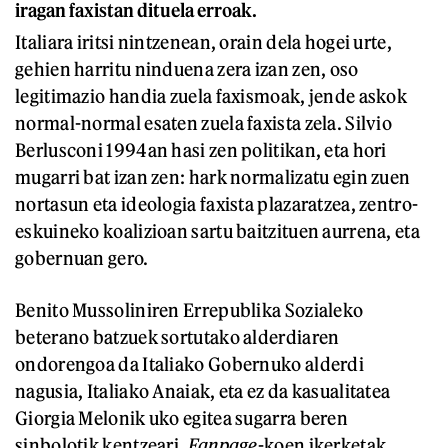
iragan faxistan dituela erroak.
Italiara iritsi nintzenean, orain dela hogei urte,
gehien harritu ninduena zera izan zen, oso
legitimazio handia zuela faxismoak, jende askok
normal-normal esaten zuela faxista zela. Silvio
Berlusconi 1994an hasi zen politikan, eta hori
mugarri bat izan zen: hark normalizatu egin zuen
nortasun eta ideologia faxista plazaratzea, zentro-
eskuineko koalizioan sartu baitzituen aurrena, eta
gobernuan gero.
Benito Mussoliniren Errepublika Sozialeko
beterano batzuek sortutako alderdiaren
ondorengoa da Italiako Gobernuko alderdi
nagusia, Italiako Anaiak, eta ez da kasualitatea
Giorgia Melonik uko egitea sugarra beren
sinbolotik kentzeari.
Fanpage
-koen ikerketak