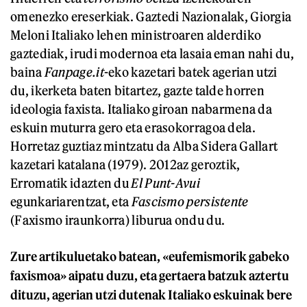
omenezko ereserkiak. Gaztedi Nazionalak, Giorgia
Meloni Italiako lehen ministroaren alderdiko
gaztediak, irudi modernoa eta lasaia eman nahi du,
baina
Fanpage.it
-eko kazetari batek agerian utzi
du, ikerketa baten bitartez, gazte talde horren
ideologia faxista. Italiako giroan nabarmena da
eskuin muturra gero eta erasokorragoa dela.
Horretaz guztiaz mintzatu da Alba Sidera Gallart
kazetari katalana (1979). 2012az geroztik,
Erromatik idazten du
El Punt-Avui
egunkariarentzat, eta
Fascismo persistente
(Faxismo iraunkorra) liburua ondu du.
Zure artikuluetako batean, «eufemismorik gabeko
faxismoa» aipatu duzu, eta gertaera batzuk aztertu
dituzu, agerian utzi dutenak Italiako eskuinak bere