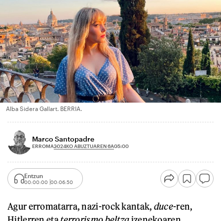
Alba Sidera Gallart. BERRIA.
Marco Santopadre
2024KO ABUZTUAREN 6A
ERROMA
05:00
Entzun
00:00:00
00:06:50
Agur erromatarra, nazi-rock kantak,
duce
-ren,
Hitlerren eta
terrorismo
beltza
izenekoaren