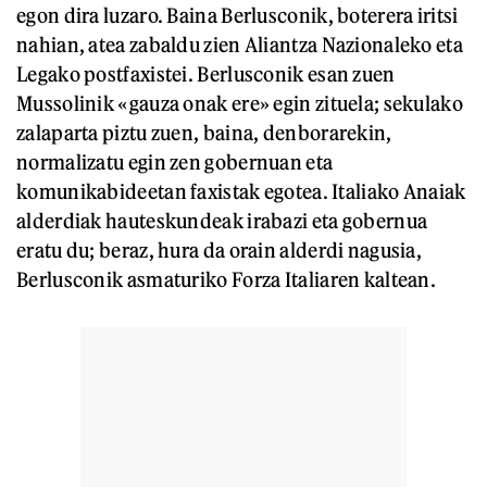
egon dira luzaro. Baina Berlusconik, boterera iritsi
nahian, atea zabaldu zien Aliantza Nazionaleko eta
Legako postfaxistei. Berlusconik esan zuen
Mussolinik «gauza onak ere» egin zituela; sekulako
zalaparta piztu zuen, baina, denborarekin,
normalizatu egin zen gobernuan eta
komunikabideetan faxistak egotea. Italiako Anaiak
alderdiak hauteskundeak irabazi eta gobernua
eratu du; beraz, hura da orain alderdi nagusia,
Berlusconik asmaturiko Forza Italiaren kaltean.