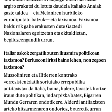
argiro erakutsi du lotuta daudela Italiako Anaiak
gazte taldea —eta Meloniren hurbileko
eurodiputatu batzuk— eta faxismoa. Faxismoa
beldurrik gabe erakusten dute Gaztedi
Nazionalaren egoitzetan eta ekitaldietan,
begiluzeengandik urrun.
Italiar askok zergatik zuten ikusmira politikoan
faxismoa? Berlusconi iritsi baino lehen, non zegoen
faxismoa?
Mussoliniren eta Hitlerren kontrako
«erresistentziatik sortutako errepublika
antifaxista» da Italia, baina, halere, faxistek hortxe
iraun dute politikan, indar pixka batez, Bigarren
Mundu Gerraren ondotik ere. Alderdi antifaxisten
arteko hitzarmenaren ondorioz, boteretik urrun