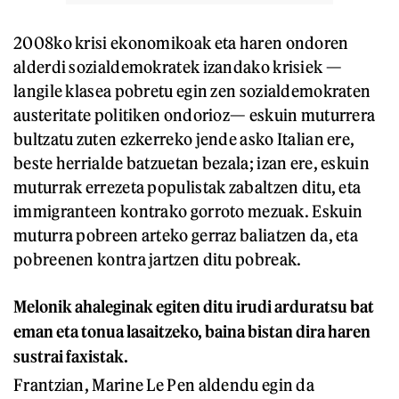
2008ko krisi ekonomikoak eta haren ondoren
alderdi sozialdemokratek izandako krisiek —
langile klasea pobretu egin zen sozialdemokraten
austeritate politiken ondorioz— eskuin muturrera
bultzatu zuten ezkerreko jende asko Italian ere,
beste herrialde batzuetan bezala; izan ere, eskuin
muturrak errezeta populistak zabaltzen ditu, eta
immigranteen kontrako gorroto mezuak. Eskuin
muturra pobreen arteko gerraz baliatzen da, eta
pobreenen kontra jartzen ditu pobreak.
Melonik ahaleginak egiten ditu irudi arduratsu bat
eman eta tonua lasaitzeko, baina bistan dira haren
sustrai faxistak.
Frantzian, Marine Le Pen aldendu egin da