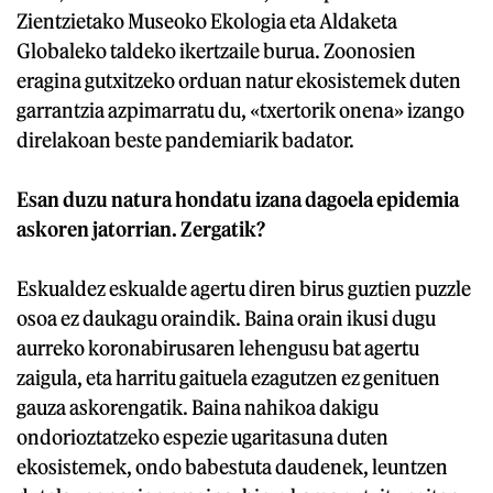
Zientzietako Museoko Ekologia eta Aldaketa
Globaleko taldeko ikertzaile burua. Zoonosien
eragina gutxitzeko orduan natur ekosistemek duten
garrantzia azpimarratu du, «txertorik onena» izango
direlakoan beste pandemiarik badator.
Esan duzu natura hondatu izana dagoela epidemia
askoren jatorrian. Zergatik?
Eskualdez eskualde agertu diren birus guztien puzzle
osoa ez daukagu oraindik. Baina orain ikusi dugu
aurreko koronabirusaren lehengusu bat agertu
zaigula, eta harritu gaituela ezagutzen ez genituen
gauza askorengatik. Baina nahikoa dakigu
ondorioztatzeko espezie ugaritasuna duten
ekosistemek, ondo babestuta daudenek, leuntzen