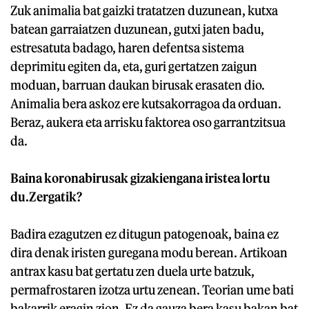
Zuk animalia bat gaizki tratatzen duzunean, kutxa
batean garraiatzen duzunean, gutxi jaten badu,
estresatuta badago, haren defentsa sistema
deprimitu egiten da, eta, guri gertatzen zaigun
moduan, barruan daukan birusak erasaten dio.
Animalia bera askoz ere kutsakorragoa da orduan.
Beraz, aukera eta arrisku faktorea oso garrantzitsua
da.
Baina koronabirusak gizakiengana iristea lortu
du.Zergatik?
Badira ezagutzen ez ditugun patogenoak, baina ez
dira denak iristen guregana modu berean. Artikoan
antrax kasu bat gertatu zen duela urte batzuk,
permafrostaren izotza urtu zenean. Teorian ume bati
bakarrik eragin zion. Ez da gauza bera kasu bakan bat