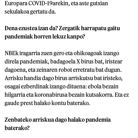
Europara COVID-19arekin, eta aste gutxian
sekulakoa gertatu da.
Dena ezustea izan da? Zergatik harrapatu gaitu
pandemiak horren lekuz kanpo?
NBEk iragarria zuen gero eta ohikoagoak izango
direla pandemiak, badagoela X birus bat, iristear
dagoena, eta zeinaren robot erretratu bat dugun.
Arrisku handia dago birus arriskutsu bat iristeko,
osagai ezberdinak izango dituena: ebola bezain
hilgarria eta koronabirusa bezain kutsakorra. Eta ez
gaude prest halako kontu baterako.
Zenbateko arriskua dago halako pandemia
baterako?