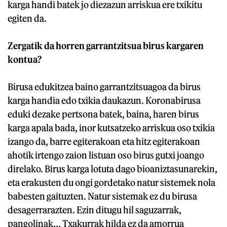
karga handi batek jo diezazun arriskua ere txikitu
egiten da.
Zergatik da horren garrantzitsua birus kargaren
kontua?
Birusa edukitzea baino garrantzitsuagoa da birus
karga handia edo txikia daukazun. Koronabirusa
eduki dezake pertsona batek, baina, haren birus
karga apala bada, inor kutsatzeko arriskua oso txikia
izango da, barre egiterakoan eta hitz egiterakoan
ahotik irtengo zaion listuan oso birus gutxi joango
direlako. Birus karga lotuta dago bioaniztasunarekin,
eta erakusten du ongi gordetako natur sistemek nola
babesten gaituzten. Natur sistemak ez du birusa
desagerrarazten. Ezin ditugu hil saguzarrak,
pangolinak… Txakurrak hilda ez da amorrua