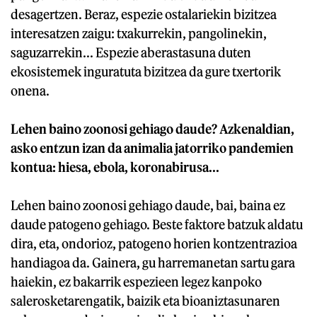
desagertzen. Beraz, espezie ostalariekin bizitzea
interesatzen zaigu: txakurrekin, pangolinekin,
saguzarrekin... Espezie aberastasuna duten
ekosistemek inguratuta bizitzea da gure txertorik
onena.
Lehen baino zoonosi gehiago daude? Azkenaldian,
asko entzun izan da animalia jatorriko pandemien
kontua: hiesa, ebola, koronabirusa...
Lehen baino zoonosi gehiago daude, bai, baina ez
daude patogeno gehiago. Beste faktore batzuk aldatu
dira, eta, ondorioz, patogeno horien kontzentrazioa
handiagoa da. Gainera, gu harremanetan sartu gara
haiekin, ez bakarrik espezieen legez kanpoko
salerosketarengatik, baizik eta bioaniztasunaren