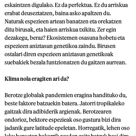
eskaintzen digulako. Ez da perfektua. Ez du arriskua
erabat deuseztatzen, baina asko apaltzen du.
Naturak espezieen artean banatzen eta orekatzen
ditu birusak, eta haien arriskua txikitu. Zer egin
dezakegu, beraz? Ekosistemen osasuna hobetu eta
espezieen aniztasun genetikoa zaindu. Birusen
ostalari diren espezieen aniztasun genetikoak
suebakiek bezala funtzionatzen du gaitzen aurrean.
Klima nola eragiten ari da?
Berotze globalak pandemien eragina handituko du,
beste faktore batzuekin batera. Jatorri tropikaleko
gaitzak dira adibiderik argienak. Berotzearen
ondorioz, bektore espezieak oso gustura bizi dira
jadanik gure latitude epeletan. Horregatik, lehen oso