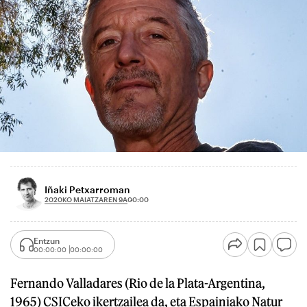
Iñaki Petxarroman
2020KO MAIATZAREN 9A
00:00
Entzun
00:00:00
00:00:00
Fernando Valladares (Rio de la Plata-Argentina,
1965) CSICeko ikertzailea da, eta Espainiako Natur