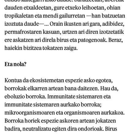
dauden etxaldeetan, gure etxeko leihoetan, ohian
tropikaletan eta mendi gailurretan —han batzuetan
izoztuta daude—... Orain ikusten ari gara, adibidez,
permafrostaren kasuan, urtzen ari diren izotzetatik
ere askatzen ari direla birus eta patogenoak. Beraz,
haiekin bizitzea tokatzen zaigu.
Eta nola?
Kontua da ekosistemetan espezie asko egotea,
borrokak elkarren artean bana daitezen. Hau da,
eboluzio borroka. Immunitate sistemaren eta
immunitate sistemaren aurkako borroka;
mikroorganismoaren eta organismoaren aurkakoa.
Borroka horiek espezie askoren artean jokatzen
badira, neutralizatu egiten dira ondorioak. Birus