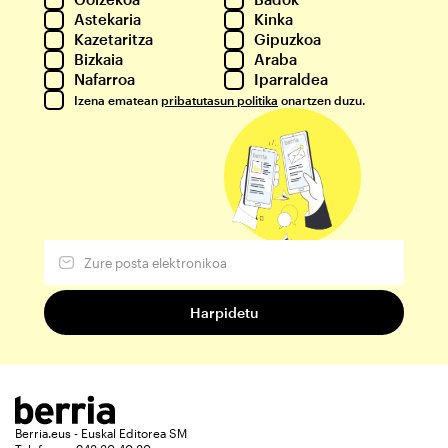
Astekaria
Kinka
Kazetaritza
Gipuzkoa
Bizkaia
Araba
Nafarroa
Iparraldea
Izena ematean
pribatutasun politika
onartzen duzu.
Berria.eus - Euskal Editorea SM