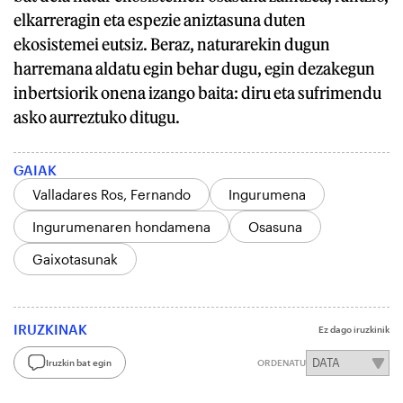
elkarreragin eta espezie aniztasuna duten
ekosistemei eutsiz. Beraz, naturarekin dugun
harremana aldatu egin behar dugu, egin dezakegun
inbertsiorik onena izango baita: diru eta sufrimendu
asko aurreztuko ditugu.
GAIAK
Valladares Ros, Fernando
Ingurumena
Ingurumenaren hondamena
Osasuna
Gaixotasunak
IRUZKINAK
Ez dago iruzkinik
Iruzkin bat egin
ORDENATU