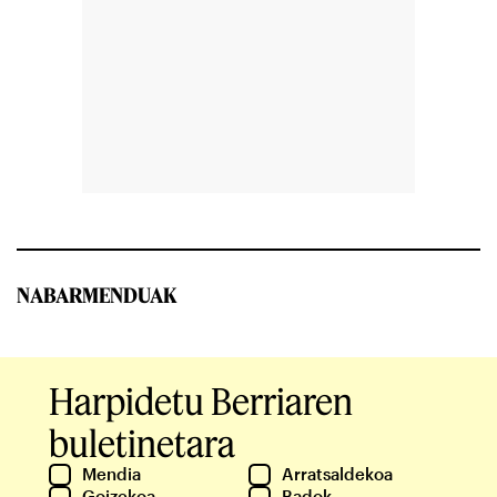
NABARMENDUAK
Harpidetu Berriaren
buletinetara
Mendia
Arratsaldekoa
Goizekoa
Badok