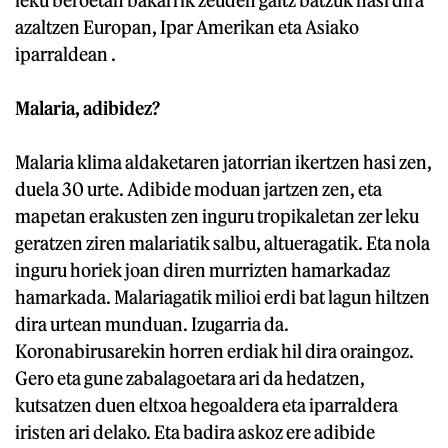
leku beroetan bakarrik zeuden gaitz batzuk hasi dira
azaltzen Europan, Ipar Amerikan eta Asiako
iparraldean .
Malaria, adibidez?
Malaria klima aldaketaren jatorrian ikertzen hasi zen,
duela 30 urte. Adibide moduan jartzen zen, eta
mapetan erakusten zen inguru tropikaletan zer leku
geratzen ziren malariatik salbu, altueragatik. Eta nola
inguru horiek joan diren murrizten hamarkadaz
hamarkada. Malariagatik milioi erdi bat lagun hiltzen
dira urtean munduan. Izugarria da.
Koronabirusarekin horren erdiak hil dira oraingoz.
Gero eta gune zabalagoetara ari da hedatzen,
kutsatzen duen eltxoa hegoaldera eta iparraldera
iristen ari delako. Eta badira askoz ere adibide