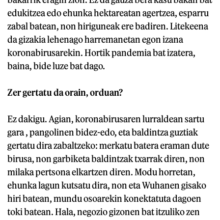
edukitzea edo ehunka hektareatan agertzea, esparru
zabal batean, non hiriguneak ere badiren. Litekeena
da gizakia lehenago harremanetan egon izana
koronabirusarekin. Hortik pandemia bat izatera,
baina, bide luze bat dago.
Zer gertatu da orain, orduan?
Ez dakigu. Agian, koronabirusaren lurraldean sartu
gara , pangolinen bidez-edo, eta baldintza guztiak
gertatu dira zabaltzeko: merkatu batera eraman dute
birusa, non garbiketa baldintzak txarrak diren, non
milaka pertsona elkartzen diren. Modu horretan,
ehunka lagun kutsatu dira, non eta Wuhanen gisako
hiri batean, mundu osoarekin konektatuta dagoen
toki batean. Hala, negozio gizonen bat itzuliko zen