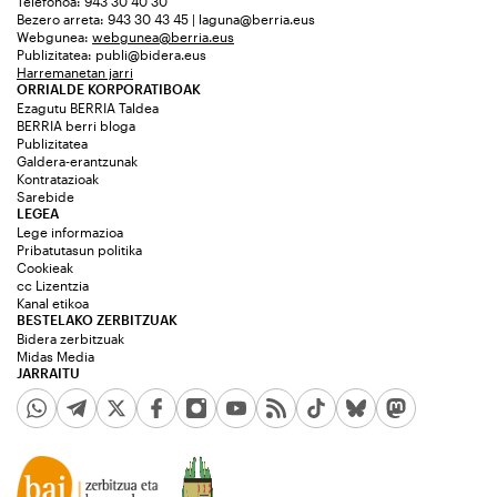
Telefonoa: 943 30 40 30
Bezero arreta: 943 30 43 45 | laguna@berria.eus
Webgunea:
webgunea@berria.eus
Publizitatea:
publi@bidera.eus
Harremanetan jarri
ORRIALDE KORPORATIBOAK
Ezagutu BERRIA Taldea
BERRIA berri bloga
Publizitatea
Galdera-erantzunak
Kontratazioak
Sarebide
LEGEA
Lege informazioa
Pribatutasun politika
Cookieak
cc Lizentzia
Kanal etikoa
BESTELAKO ZERBITZUAK
Bidera zerbitzuak
Midas Media
JARRAITU