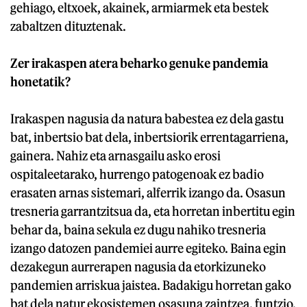
gehiago, eltxoek, akainek, armiarmek eta bestek
zabaltzen dituztenak.
Zer irakaspen atera beharko genuke pandemia
honetatik?
Irakaspen nagusia da natura babestea ez dela gastu
bat, inbertsio bat dela, inbertsiorik errentagarriena,
gainera. Nahiz eta arnasgailu asko erosi
ospitaleetarako, hurrengo patogenoak ez badio
erasaten arnas sistemari, alferrik izango da. Osasun
tresneria garrantzitsua da, eta horretan inbertitu egin
behar da, baina sekula ez dugu nahiko tresneria
izango datozen pandemiei aurre egiteko. Baina egin
dezakegun aurrerapen nagusia da etorkizuneko
pandemien arriskua jaistea. Badakigu horretan gako
bat dela natur ekosistemen osasuna zaintzea, funtzio,