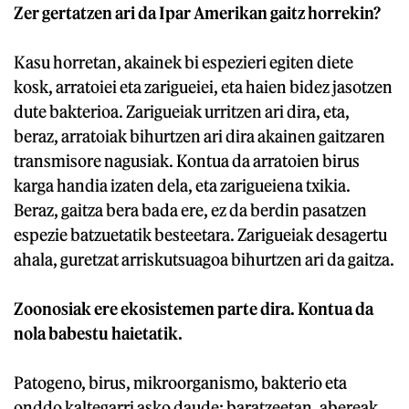
Zer gertatzen ari da Ipar Amerikan gaitz horrekin?
Kasu horretan, akainek bi espezieri egiten diete
kosk, arratoiei eta zarigueiei, eta haien bidez jasotzen
dute bakterioa. Zarigueiak urritzen ari dira, eta,
beraz, arratoiak bihurtzen ari dira akainen gaitzaren
transmisore nagusiak. Kontua da arratoien birus
karga handia izaten dela, eta zarigueiena txikia.
Beraz, gaitza bera bada ere, ez da berdin pasatzen
espezie batzuetatik besteetara. Zarigueiak desagertu
ahala, guretzat arriskutsuagoa bihurtzen ari da gaitza.
Zoonosiak ere ekosistemen parte dira. Kontua da
nola babestu haietatik.
Patogeno, birus, mikroorganismo, bakterio eta
onddo kaltegarri asko daude: baratzeetan, abereak