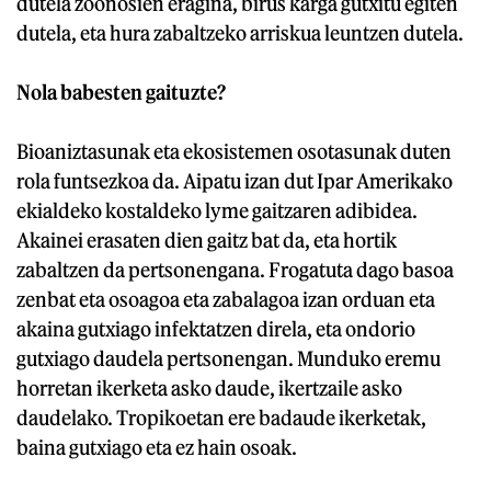
dutela zoonosien eragina, birus karga gutxitu egiten
dutela, eta hura zabaltzeko arriskua leuntzen dutela.
Nola babesten gaituzte?
Bioaniztasunak eta ekosistemen osotasunak duten
rola funtsezkoa da. Aipatu izan dut Ipar Amerikako
ekialdeko kostaldeko lyme gaitzaren adibidea.
Akainei erasaten dien gaitz bat da, eta hortik
zabaltzen da pertsonengana. Frogatuta dago basoa
zenbat eta osoagoa eta zabalagoa izan orduan eta
akaina gutxiago infektatzen direla, eta ondorio
gutxiago daudela pertsonengan. Munduko eremu
horretan ikerketa asko daude, ikertzaile asko
daudelako. Tropikoetan ere badaude ikerketak,
baina gutxiago eta ez hain osoak.