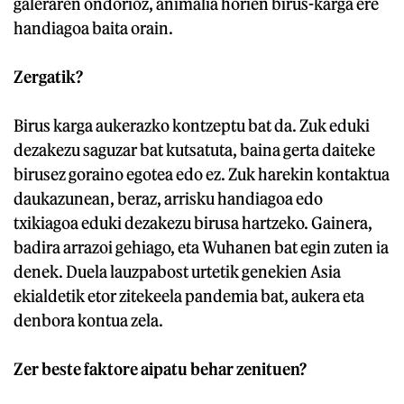
galeraren ondorioz, animalia horien birus-karga ere
handiagoa baita orain.
Zergatik?
Birus karga aukerazko kontzeptu bat da. Zuk eduki
dezakezu saguzar bat kutsatuta, baina gerta daiteke
birusez goraino egotea edo ez. Zuk harekin kontaktua
daukazunean, beraz, arrisku handiagoa edo
txikiagoa eduki dezakezu birusa hartzeko. Gainera,
badira arrazoi gehiago, eta Wuhanen bat egin zuten ia
denek. Duela lauzpabost urtetik genekien Asia
ekialdetik etor zitekeela pandemia bat, aukera eta
denbora kontua zela.
Zer beste faktore aipatu behar zenituen?