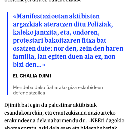
«Manifestazioetan aktibisten
argazkiak ateratzen ditu Poliziak,
kaleko jantzita, eta, ondoren,
protestari bakoitzaren fitxa bat
osatzen dute: nor den, zein den haren
familia, lan egiten duen ala ez, non
bizi den…»
EL GHALIA DJIMI
Mendebaldeko Saharako giza eskubideen
defendatzailea
Djimik bat egin du palestinar aktibistak
esandakoarekin, eta erantzukizuna nazioarteko
erakundeena dela nabarmendu du. «NBEri dagokio
ahotsa goratu, aski dela esan eta bidegabekeriak