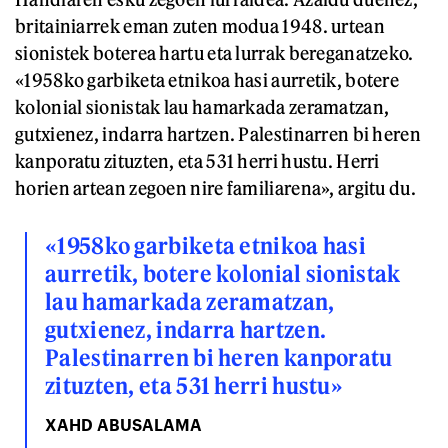
britainiarrek eman zuten modua 1948. urtean
sionistek boterea hartu eta lurrak bereganatzeko.
«1958ko garbiketa etnikoa hasi aurretik, botere
kolonial sionistak lau hamarkada zeramatzan,
gutxienez, indarra hartzen. Palestinarren bi heren
kanporatu zituzten, eta 531 herri hustu. Herri
horien artean zegoen nire familiarena», argitu du.
«1958ko garbiketa etnikoa hasi
aurretik, botere kolonial sionistak
lau hamarkada zeramatzan,
gutxienez, indarra hartzen.
Palestinarren bi heren kanporatu
zituzten, eta 531 herri hustu»
XAHD ABUSALAMA