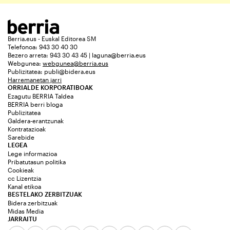
Berria.eus - Euskal Editorea SM
Telefonoa: 943 30 40 30
Bezero arreta: 943 30 43 45 | laguna@berria.eus
Webgunea:
webgunea@berria.eus
Publizitatea:
publi@bidera.eus
Harremanetan jarri
ORRIALDE KORPORATIBOAK
Ezagutu BERRIA Taldea
BERRIA berri bloga
Publizitatea
Galdera-erantzunak
Kontratazioak
Sarebide
LEGEA
Lege informazioa
Pribatutasun politika
Cookieak
cc Lizentzia
Kanal etikoa
BESTELAKO ZERBITZUAK
Bidera zerbitzuak
Midas Media
JARRAITU