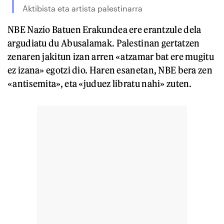
Aktibista eta artista palestinarra
NBE Nazio Batuen Erakundea ere erantzule dela
argudiatu du Abusalamak. Palestinan gertatzen
zenaren jakitun izan arren «atzamar bat ere mugitu
ez izana» egotzi dio. Haren esanetan, NBE bera zen
«antisemita», eta «juduez libratu nahi» zuten.