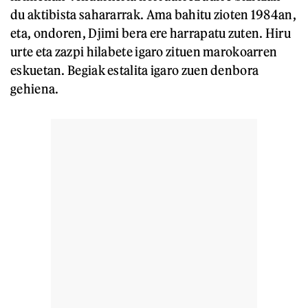
du aktibista sahararrak. Ama bahitu zioten 1984an,
eta, ondoren, Djimi bera ere harrapatu zuten. Hiru
urte eta zazpi hilabete igaro zituen marokoarren
eskuetan. Begiak estalita igaro zuen denbora
gehiena.