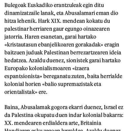
Bulegoak Euskadiko erantzuleak egin ditu
dinamizatzaile lanak, eta Abusalamari eman dio
hitza lehenik. Hark XIX. mendean kokatu du
palestinar herriaren gaur egungo oinazearen
jatorria. Haren esanetan, garai hartako
«kristautasun ebanjelikoaren gorakadak» eragin
baitzuen juduak Palestinan berrezartzearen ideia
hedatzea. Azaldu duenez, sionistek garai hartako
Europako kolonialismoaren «izaera
espantsionista» bereganatu zuten, baita herrialde
kolonial horien «balio supremazistak eta
orientalistak» ere.
Baina, Abusalamak gogora ekarri duenez, Israel ez
da Palestina okupatu duen indar kolonial bakarra:
XX. mendearen erdialdera arte, Britainia
Handiaren esku zegoen lurraldea. Azaldu duenez,