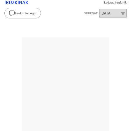
IRUZKINAK
Ez dago iruzkinik
Iruzkin bat egin
ORDENATU