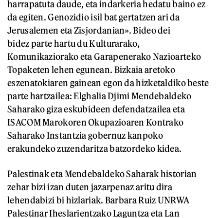
harrapatuta daude, eta indarkeria hedatu baino ez
da egiten. Genozidio isil bat gertatzen ari da
Jerusalemen eta Zisjordanian». Bideo dei
bidez parte hartu du Kulturarako,
Komunikaziorako eta Garapenerako Nazioarteko
Topaketen lehen egunean. Bizkaia aretoko
eszenatokiaren gainean egon da hizketaldiko beste
parte hartzailea: Elghalia Djimi Mendebaldeko
Saharako giza eskubideen defendatzailea eta
ISACOM Marokoren Okupazioaren Kontrako
Saharako Instantzia gobernuz kanpoko
erakundeko zuzendaritza batzordeko kidea.
Palestinak eta Mendebaldeko Saharak historian
zehar bizi izan duten jazarpenaz aritu dira
lehendabizi bi hizlariak. Barbara Ruiz UNRWA
Palestinar Iheslarientzako Laguntza eta Lan