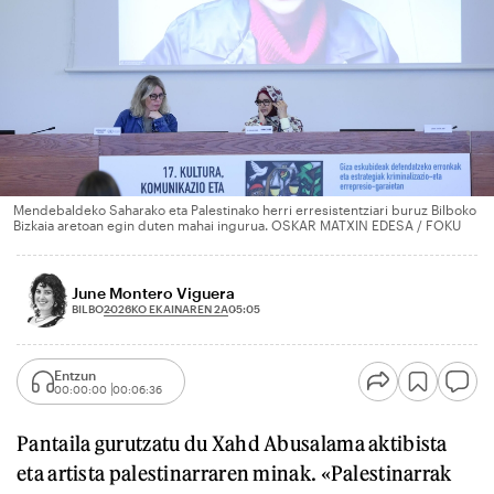
Mendebaldeko Saharako eta Palestinako herri erresistentziari buruz Bilboko
Bizkaia aretoan egin duten mahai ingurua. OSKAR MATXIN EDESA / FOKU
June Montero Viguera
2026KO EKAINAREN 2A
BILBO
05:05
Entzun
00:00:00
00:06:36
Pantaila gurutzatu du Xahd Abusalama aktibista
eta artista palestinarraren minak. «Palestinarrak