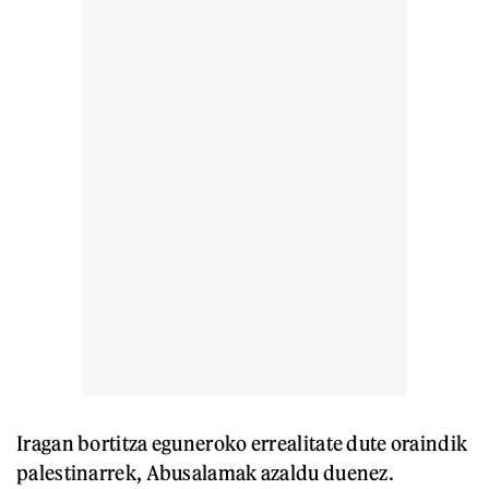
Iragan bortitza eguneroko errealitate dute oraindik
palestinarrek, Abusalamak azaldu duenez.