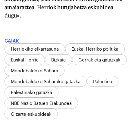
amaiaraztea. Herriok burujabetza eskubidea
dugu».
GAIAK
Herriekiko elkartasuna
Euskal Herriko politika
Euskal Herria
Bizkaia
Gerrak eta gatazkak
Mendebaldeko Sahara
Mendebaldeko Saharako gatazka
Palestina
Palestinako gatazka
NBE Nazio Batuen Erakundea
Gizarte eskubideak