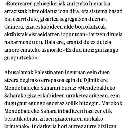
«Boterearen gehiegikeriak zuritzeko hierarkia
arrazistak birmoldatuz joan dira, eta sistema basati
bat ezarri dute, gizartea segregatzen duena».
Gainera, giza eskubideen alde borrokatzeak
aktibistak «israeldarren jopuntuan» jartzen dituela
nabarmendu du. Hala ere, erantsi du ez dutela
amore emateko asmorik: «Ez dira inoiz gai izango
gu apurtzeko».
Abusalamak Palestinaren inguruan egin duen
atzera begirako errepasoa egin du Djimik ere
Mendebaldeko Saharari buruz: «Mendebaldeko
Saharako giza eskubideen urraketez aritzean, ezin
dugu gaur egungo egoeraz soilik hitz egin. Marokok
Mendebaldeko Sahara inbaditzen hasi zenetik
bertatik abiatu zituen gizateriaren aurkako
krimenak». Indarkeria hori aurrez aurre bizi izan