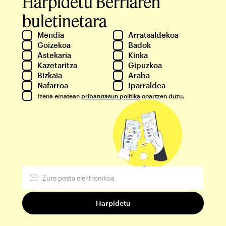
Harpidetu Berriaren
buletinetara
Mendia
Arratsaldekoa
Goizekoa
Badok
Astekaria
Kinka
Kazetaritza
Gipuzkoa
Bizkaia
Araba
Nafarroa
Iparraldea
Izena ematean
pribatutasun politika
onartzen duzu.