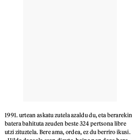
1991. urtean askatu zutela azaldu du, eta berarekin
batera bahituta zeuden beste 324 pertsona libre
utzi zituztela. Bere ama, ordea, ez du berriro ikusi.