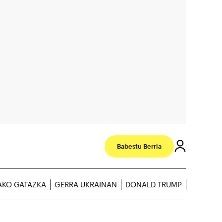
Babestu Berria
AKO GATAZKA
GERRA UKRAINAN
DONALD TRUMP