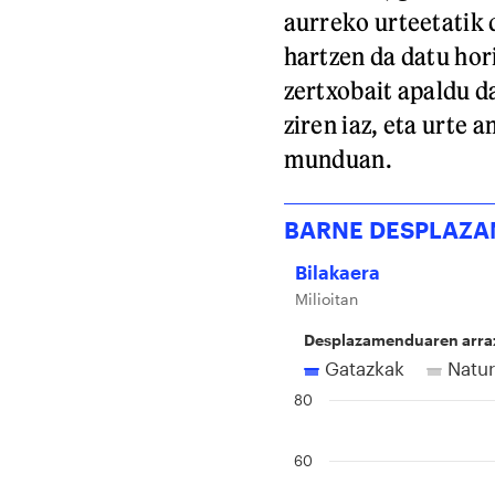
aurreko urteetatik 
hartzen da datu hor
zertxobait apaldu da
ziren iaz, eta urte 
munduan.