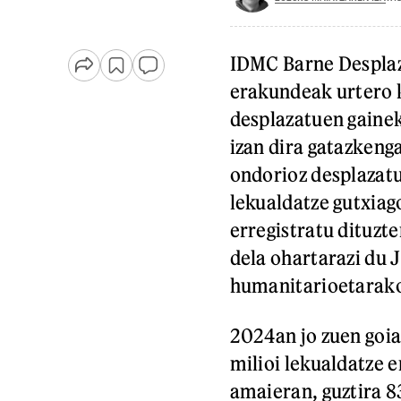
IDMC Barne Despla
erakundeak urtero 
desplazatuen gainek
izan dira gatazken
ondorioz desplazat
lekualdatze gutxiago
erregistratu dituzt
dela ohartarazi du
humanitarioetarako 
2024an jo zuen goia
milioi lekualdatze e
amaieran, guztira 