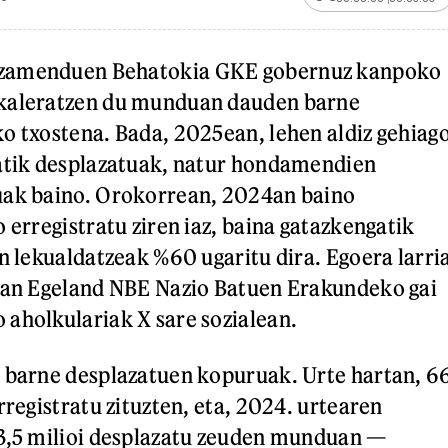
zamenduen Behatokia GKE gobernuz kanpoko
kaleratzen du munduan dauden barne
o txostena. Bada, 2025ean, lehen aldiz gehiag
gatik desplazatuak, natur hondamendien
uak baino. Orokorrean, 2024an baino
 erregistratu ziren iaz, baina gatazkengatik
en lekualdatzeak %60 ugaritu dira. Egoera larri
 Jan Egeland NBE Nazio Batuen Erakundeko gai
aholkulariak X sare sozialean.
 barne desplazatuen kopuruak. Urte hartan, 6
rregistratu zituzten, eta, 2024. urtearen
83,5 milioi desplazatu zeuden munduan —