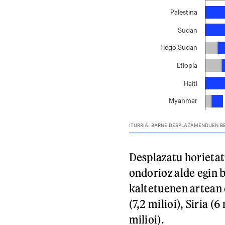
Desplazatu horietat
ondorioz alde egin b
kaltetuenen artean 
(7,2 milioi), Siria (
milioi).