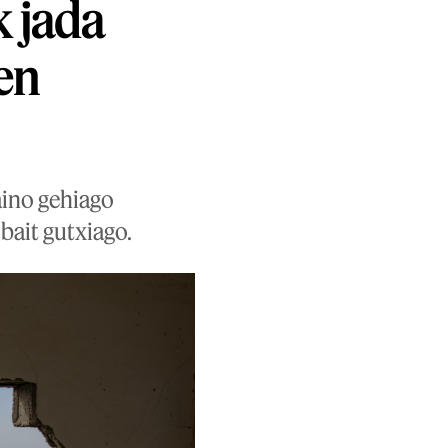
 jada
en
ino gehiago
bait gutxiago.