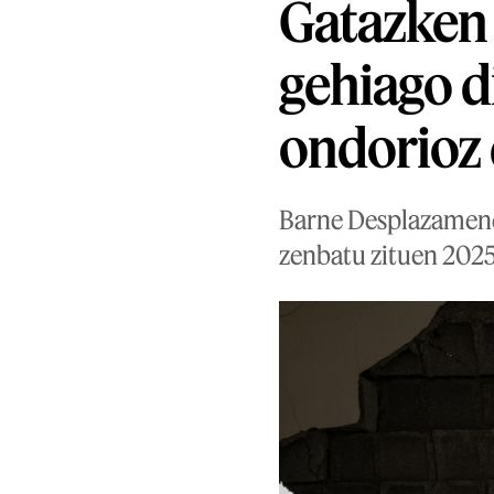
Gatazken 
gehiago 
ondorioz 
Barne Desplazamend
zenbatu zituen 2025.