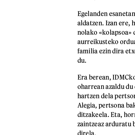
Egelanden esanetan,
aldatzen. Izan ere, 
nolako «kolapsoa» 
aurreikusteko ordu
familia ezin dira et
du.
Era berean, IDMCko
oharrean azaldu du
hartzen dela pertso
Alegia, pertsona ba
ditzakeela. Eta, hor
zaintzeaz arduratu 
direla.