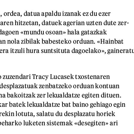
 ordea, datua apaldu izanak ez du ezer
haren hitzetan, datuek agerian uzten dute zer-
dagoen «mundu osoan» hala gatazkak
an nola zibilak babesteko orduan. «Hainbat
xera itzuli hura suntsituta dagoelako», gainerat
 zuzendari Tracy Lucasek txostenaren
 desplazatuak zenbatzeko orduan kontuan
na bakoitzak zer lekualdatze egiten dituen.
kar batek lekualdatze bat baino gehiago egin
rekin lotuta, salatu du desplazatu horiek
beharko luketen sistemak «desegiten» ari