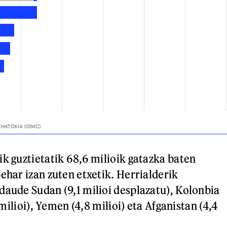
ik guztietatik 68,6 milioik gatazka baten
ehar izan zuten etxetik. Herrialderik
daude Sudan (9,1 milioi desplazatu), Kolonbia
6 milioi), Yemen (4,8 milioi) eta Afganistan (4,4