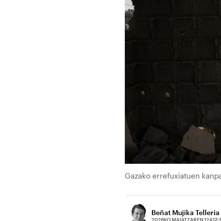
Gazako errefuxiatuen kanpa
Beñat Mujika Telleria
2026KO MAIATZAREN 12A
17: