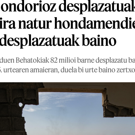
ondorioz desplazatuak
dira natur hondamendi
desplazatuak baino
uen Behatokiak 82 milioi barne desplazatu ba
 urtearen amaieran, duela bi urte baino zertxo