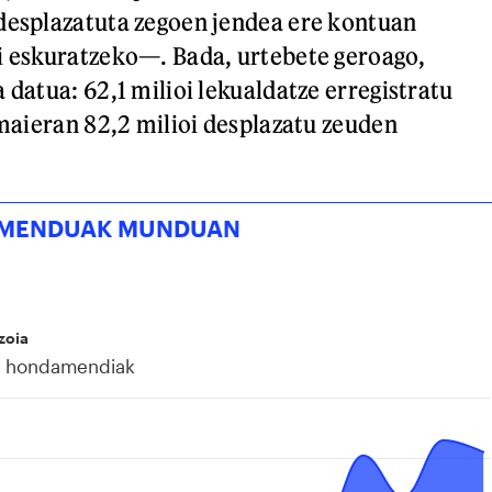
desplazatuta zegoen jendea ere kontuan
i eskuratzeko—. Bada, urtebete geroago,
 datua: 62,1 milioi lekualdatze erregistratu
amaieran 82,2 milioi desplazatu zeuden