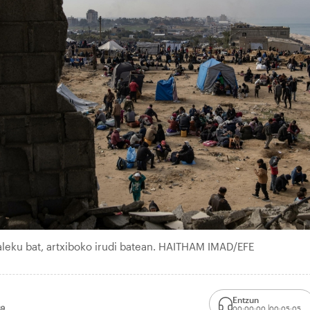
leku bat, artxiboko irudi batean. HAITHAM IMAD/EFE
Entzun
39
00:00:00
00:05:05