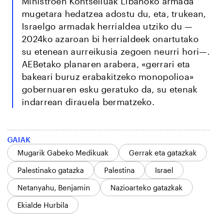
Ministroen Kontseiluak Libanoko armada
mugetara hedatzea adostu du, eta, trukean,
Israelgo armadak herrialdea utziko du —
2024ko azaroan bi herrialdeek onartutako
su etenean aurreikusia zegoen neurri hori—.
AEBetako planaren arabera, «gerrari eta
bakeari buruz erabakitzeko monopolioa»
gobernuaren esku geratuko da, su etenak
indarrean dirauela bermatzeko.
GAIAK
Mugarik Gabeko Medikuak
Gerrak eta gatazkak
Palestinako gatazka
Palestina
Israel
Netanyahu, Benjamin
Nazioarteko gatazkak
Ekialde Hurbila