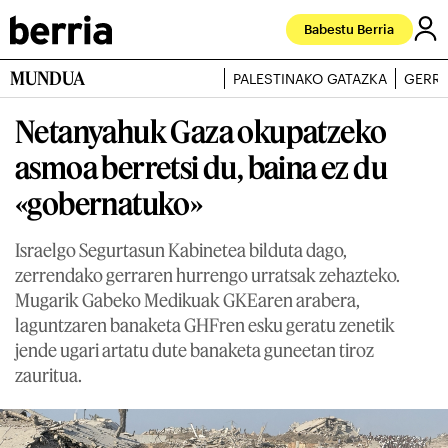
Babestu Berria
MUNDUA
PALESTINAKO GATAZKA
GERRA
Netanyahuk Gaza okupatzeko
asmoa berretsi du, baina ez du
«gobernatuko»
Israelgo Segurtasun Kabinetea bilduta dago,
zerrendako gerraren hurrengo urratsak zehazteko.
Mugarik Gabeko Medikuak GKEaren arabera,
laguntzaren banaketa GHFren esku geratu zenetik
jende ugari artatu dute banaketa guneetan tiroz
zauritua.