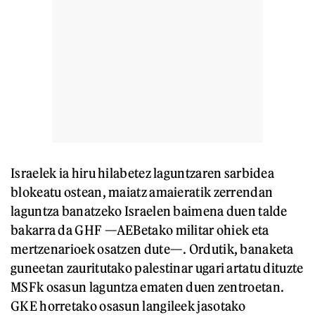
Israelek ia hiru hilabetez laguntzaren sarbidea
blokeatu ostean, maiatz amaieratik zerrendan
laguntza banatzeko Israelen baimena duen talde
bakarra da GHF —AEBetako militar ohiek eta
mertzenarioek osatzen dute—. Ordutik, banaketa
guneetan zauritutako palestinar ugari artatu dituzte
MSFk osasun laguntza ematen duen zentroetan.
GKE horretako osasun langileek jasotako