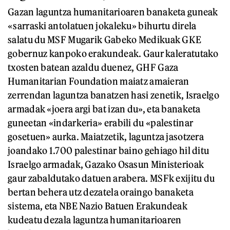
Gazan laguntza humanitarioaren banaketa guneak
«sarraski antolatuen jokaleku» bihurtu direla
salatu du MSF Mugarik Gabeko Medikuak GKE
gobernuz kanpoko erakundeak. Gaur kaleratutako
txosten batean azaldu duenez, GHF Gaza
Humanitarian Foundation maiatz amaieran
zerrendan laguntza banatzen hasi zenetik, Israelgo
armadak «joera argi bat izan du», eta banaketa
guneetan «indarkeria» erabili du «palestinar
gosetuen» aurka. Maiatzetik, laguntza jasotzera
joandako 1.700 palestinar baino gehiago hil ditu
Israelgo armadak, Gazako Osasun Ministerioak
gaur zabaldutako datuen arabera. MSFk exijitu du
bertan behera utz dezatela oraingo banaketa
sistema, eta NBE Nazio Batuen Erakundeak
kudeatu dezala laguntza humanitarioaren