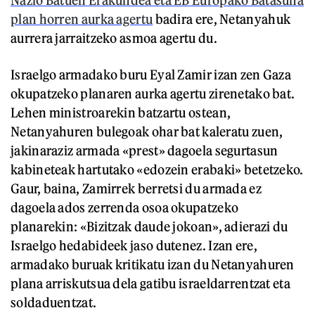
plan horren aurka agertu
badira ere, Netanyahuk
aurrera jarraitzeko asmoa agertu du.
Israelgo armadako buru Eyal Zamir izan zen Gaza
okupatzeko planaren aurka agertu zirenetako bat.
Lehen ministroarekin batzartu ostean,
Netanyahuren bulegoak ohar bat kaleratu zuen,
jakinaraziz armada «prest» dagoela segurtasun
kabineteak hartutako «edozein erabaki» betetzeko.
Gaur, baina, Zamirrek berretsi du armada ez
dagoela ados zerrenda osoa okupatzeko
planarekin: «Bizitzak daude jokoan», adierazi du
Israelgo hedabideek jaso dutenez. Izan ere,
armadako buruak kritikatu izan du Netanyahuren
plana arriskutsua dela gatibu israeldarrentzat eta
soldaduentzat.