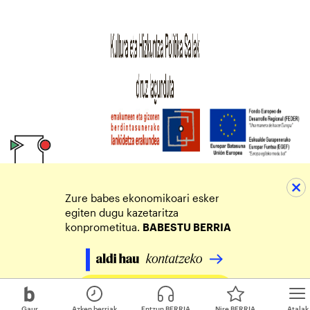
Zure babes ekonomikoari esker
egiten dugu kazetaritza
konprometitua.
BABESTU BERRIA
Egin zure ekarpena
Gaur
Azken berriak
Entzun BERRIA
Nire BERRIA
Atalak