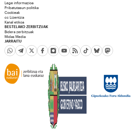
Lege informazioa
Pribatutasun politika
Cookieak
cc Lizentzia
Kanal etikoa
BESTELAKO ZERBITZUAK
Bidera zerbitzuak
Midas Media
JARRAITU