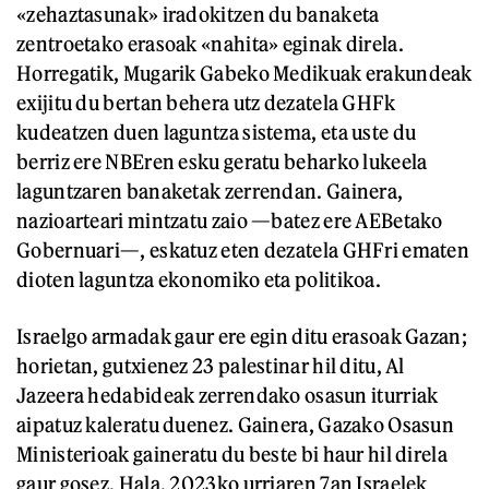
«zehaztasunak» iradokitzen du banaketa
zentroetako erasoak «nahita» eginak direla.
Horregatik, Mugarik Gabeko Medikuak erakundeak
exijitu du bertan behera utz dezatela GHFk
kudeatzen duen laguntza sistema, eta uste du
berriz ere NBEren esku geratu beharko lukeela
laguntzaren banaketak zerrendan. Gainera,
nazioarteari mintzatu zaio —batez ere AEBetako
Gobernuari—, eskatuz eten dezatela GHFri ematen
dioten laguntza ekonomiko eta politikoa.
Israelgo armadak gaur ere egin ditu erasoak Gazan;
horietan, gutxienez 23 palestinar hil ditu, Al
Jazeera hedabideak zerrendako osasun iturriak
aipatuz kaleratu duenez. Gainera, Gazako Osasun
Ministerioak gaineratu du beste bi haur hil direla
gaur gosez. Hala, 2023ko urriaren 7an Israelek