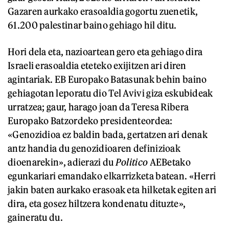
Gazaren aurkako erasoaldia gogortu zuenetik,
61.200 palestinar baino gehiago hil ditu.
Hori dela eta, nazioartean gero eta gehiago dira
Israeli erasoaldia eteteko exijitzen ari diren
agintariak. EB Europako Batasunak behin baino
gehiagotan leporatu dio Tel Avivi giza eskubideak
urratzea; gaur, harago joan da Teresa Ribera
Europako Batzordeko presidenteordea:
«Genozidioa ez baldin bada, gertatzen ari denak
antz handia du genozidioaren definizioak
dioenarekin», adierazi du
Politico
AEBetako
egunkariari emandako elkarrizketa batean. «Herri
jakin baten aurkako erasoak eta hilketak egiten ari
dira, eta gosez hiltzera kondenatu dituzte»,
gaineratu du.