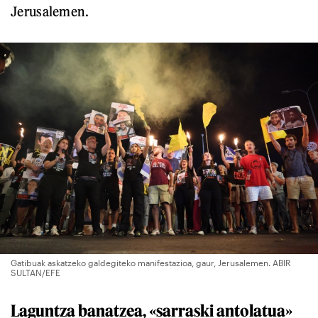
Jerusalemen.
Gatibuak askatzeko galdegiteko manifestazioa, gaur, Jerusalemen. ABIR
SULTAN/EFE
Laguntza banatzea, «sarraski antolatua»