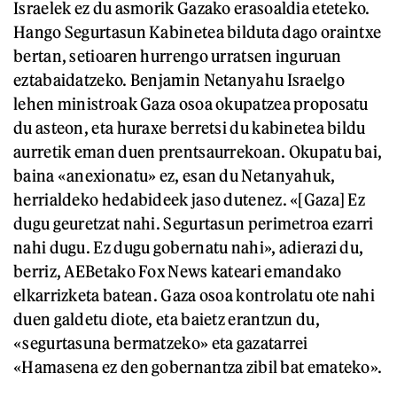
Israelek ez du asmorik Gazako erasoaldia eteteko.
Hango Segurtasun Kabinetea bilduta dago oraintxe
bertan, setioaren hurrengo urratsen inguruan
eztabaidatzeko. Benjamin Netanyahu Israelgo
lehen ministroak Gaza osoa okupatzea proposatu
du asteon, eta huraxe berretsi du kabinetea bildu
aurretik eman duen prentsaurrekoan. Okupatu bai,
baina «anexionatu» ez, esan du Netanyahuk,
herrialdeko hedabideek jaso dutenez. «[Gaza] Ez
dugu geuretzat nahi. Segurtasun perimetroa ezarri
nahi dugu. Ez dugu gobernatu nahi», adierazi du,
berriz, AEBetako Fox News kateari emandako
elkarrizketa batean. Gaza osoa kontrolatu ote nahi
duen galdetu diote, eta baietz erantzun du,
«segurtasuna bermatzeko» eta gazatarrei
«Hamasena ez den gobernantza zibil bat emateko».