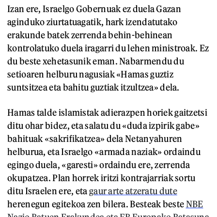
Izan ere, Israelgo Gobernuak ez duela Gazan
aginduko ziurtatuagatik, hark izendatutako
erakunde batek zerrenda behin-behinean
kontrolatuko duela iragarri du lehen ministroak. Ez
du beste xehetasunik eman. Nabarmendu du
setioaren helburu nagusiak «Hamas guztiz
suntsitzea eta bahitu guztiak itzultzea» dela.
Hamas talde islamistak adierazpen horiek gaitzetsi
ditu ohar bidez, eta salatu du «duda izpirik gabe»
bahituak «sakrifikatzea» dela Netanyahuren
helburua, eta Israelgo «armada naziak» ordaindu
egingo duela, «garesti» ordaindu ere, zerrenda
okupatzea. Plan horrek iritzi kontrajarriak sortu
ditu Israelen ere, eta
gaur arte atzeratu dute
herenegun egitekoa zen bilera. Besteak beste
NBE
Nazio Batuen Erakundea eta EB Europako Batasuna