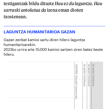
testigantzak bildu dituzte
Hau ez da laguntza. Hau
sarraski antolatua da
izena eman dioten
txostenean.