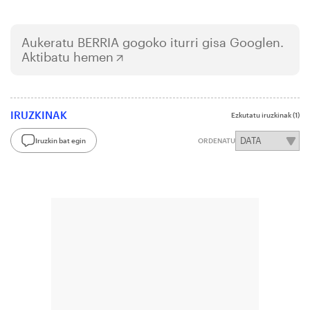
Aukeratu
BERRIA
gogoko iturri gisa Googlen.
Aktibatu hemen
IRUZKINAK
Ezkutatu iruzkinak
(1)
Iruzkin bat egin
ORDENATU