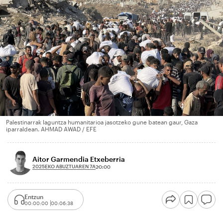
Palestinarrak laguntza humanitarioa jasotzeko gune batean gaur, Gaza
iparraldean. AHMAD AWAD / EFE
Aitor Garmendia Etxeberria
2025EKO ABUZTUAREN 7A
20:00
Entzun
00:00:00
00:06:38