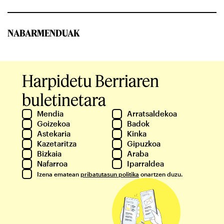
NABARMENDUAK
Harpidetu Berriaren
buletinetara
Mendia
Arratsaldekoa
Goizekoa
Badok
Astekaria
Kinka
Kazetaritza
Gipuzkoa
Bizkaia
Araba
Nafarroa
Iparraldea
Izena ematean
pribatutasun politika
onartzen duzu.