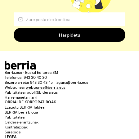
Berria.eus - Euskal Editorea SM
Telefonoa: 943 30 40 30
Bezero arreta: 943 30 43 45 | laguna@berria.eus
Webgunea:
webgunea@berria.eus
Publizitatea:
publi@bidera.eus
Harremanetan jarri
ORRIALDE KORPORATIBOAK
Ezagutu BERRIA Taldea
BERRIA berri bloga
Publizitatea
Galdera-erantzunak
Kontratazioak
Sarebide
LEGEA