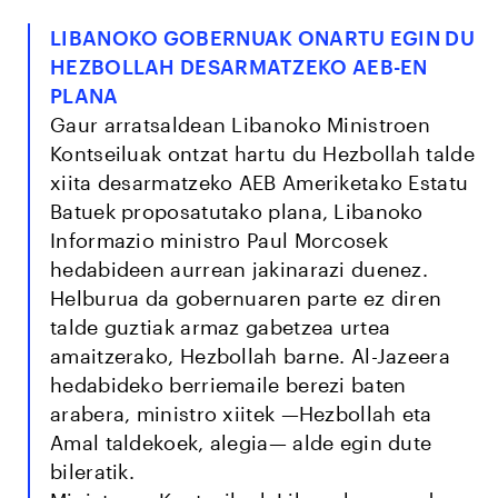
LIBANOKO GOBERNUAK ONARTU EGIN DU
HEZBOLLAH DESARMATZEKO AEB-EN
PLANA
Gaur arratsaldean Libanoko Ministroen
Kontseiluak ontzat hartu du Hezbollah talde
xiita desarmatzeko AEB Ameriketako Estatu
Batuek proposatutako plana, Libanoko
Informazio ministro Paul Morcosek
hedabideen aurrean jakinarazi duenez.
Helburua da gobernuaren parte ez diren
talde guztiak armaz gabetzea urtea
amaitzerako, Hezbollah barne. Al-Jazeera
hedabideko berriemaile berezi baten
arabera, ministro xiitek —Hezbollah eta
Amal taldekoek, alegia— alde egin dute
bileratik.