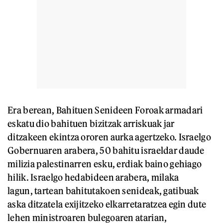
Era berean, Bahituen Senideen Foroak armadari
eskatu dio bahituen bizitzak arriskuak jar
ditzakeen ekintza ororen aurka agertzeko. Israelgo
Gobernuaren arabera, 50 bahitu israeldar daude
milizia palestinarren esku, erdiak baino gehiago
hilik. Israelgo hedabideen arabera, milaka
lagun, tartean bahitutakoen senideak, gatibuak
aska ditzatela exijitzeko elkarretaratzea egin dute
lehen ministroaren bulegoaren atarian,