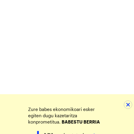
Zure babes ekonomikoari esker
egiten dugu kazetaritza
konprometitua.
BABESTU BERRIA