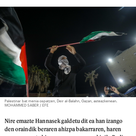
Palestinar bat menia ospatzen, Deir al-Balahn, Gazan, asteazkenean.
MOHAMMED SABER / EFE
Nire emazte Hannasek galdetu dit ea han izango
den oraindik beraren ahizpa bakarraren, haren