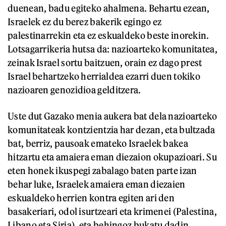
duenean, badu egiteko ahalmena. Behartu ezean,
Israelek ez du berez bakerik egingo ez
palestinarrekin eta ez eskualdeko beste inorekin.
Lotsagarrikeria hutsa da: nazioarteko komunitatea,
zeinak Israel sortu baitzuen, orain ez dago prest
Israel behartzeko herrialdea ezarri duen tokiko
nazioaren genozidioa gelditzera.
Uste dut Gazako menia aukera bat dela nazioarteko
komunitateak kontzientzia har dezan, eta bultzada
bat, berriz, pausoak emateko Israelek bakea
hitzartu eta amaiera eman diezaion okupazioari. Su
eten honek ikuspegi zabalago baten parte izan
behar luke, Israelek amaiera eman diezaien
eskualdeko herrien kontra egiten ari den
basakeriari, odol isurtzeari eta krimenei (Palestina,
Libano eta Siria), eta behingoz bukatu dadin