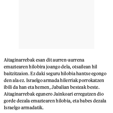
Aitaginarrebak esan dit aurren-aurrena
emaztearen hilobira joango dela, otsailean hil
baitzitzaion. Ez daki seguru hilobia hantxe egongo
den ala ez. Israelgo armada hilerriak porrokatzen
ibili da han eta hemen, Jabalian besteak beste.
Aitaginarrebak egunero Jainkoari erregutzen dio
gorde dezala emaztearen hilobia, eta babes dezala
Israelgo armadatik.