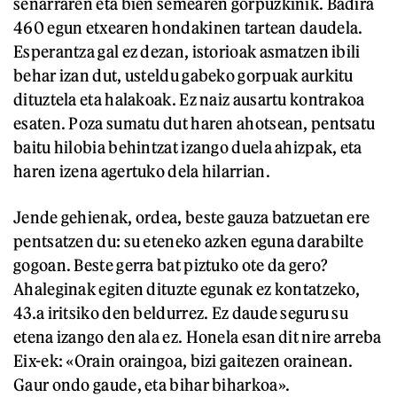
senarraren eta bien semearen gorpuzkinik. Badira
460 egun etxearen hondakinen tartean daudela.
Esperantza gal ez dezan, istorioak asmatzen ibili
behar izan dut, usteldu gabeko gorpuak aurkitu
dituztela eta halakoak. Ez naiz ausartu kontrakoa
esaten. Poza sumatu dut haren ahotsean, pentsatu
baitu hilobia behintzat izango duela ahizpak, eta
haren izena agertuko dela hilarrian.
Jende gehienak, ordea, beste gauza batzuetan ere
pentsatzen du: su eteneko azken eguna darabilte
gogoan. Beste gerra bat piztuko ote da gero?
Ahaleginak egiten dituzte egunak ez kontatzeko,
43.a iritsiko den beldurrez. Ez daude seguru su
etena izango den ala ez. Honela esan dit nire arreba
Eix-ek: «Orain oraingoa, bizi gaitezen orainean.
Gaur ondo gaude, eta bihar biharkoa».