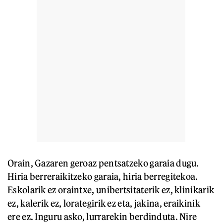
Orain, Gazaren geroaz pentsatzeko garaia dugu.
Hiria berreraikitzeko garaia, hiria berregitekoa.
Eskolarik ez oraintxe, unibertsitaterik ez, klinikarik
ez, kalerik ez, lorategirik ez eta, jakina, eraikinik
ere ez. Inguru asko, lurrarekin berdinduta. Nire