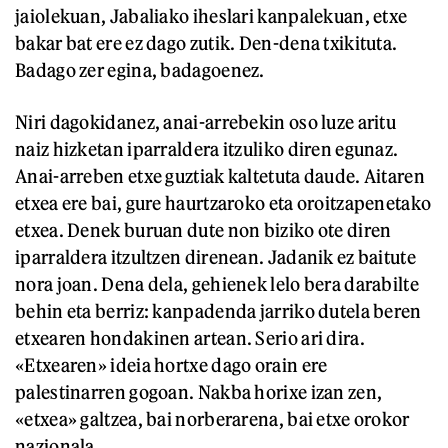
jaiolekuan, Jabaliako iheslari kanpalekuan, etxe
bakar bat ere ez dago zutik. Den-dena txikituta.
Badago zer egina, badagoenez.
Niri dagokidanez, anai-arrebekin oso luze aritu
naiz hizketan iparraldera itzuliko diren egunaz.
Anai-arreben etxe guztiak kaltetuta daude. Aitaren
etxea ere bai, gure haurtzaroko eta oroitzapenetako
etxea. Denek buruan dute non biziko ote diren
iparraldera itzultzen direnean. Jadanik ez baitute
nora joan. Dena dela, gehienek lelo bera darabilte
behin eta berriz: kanpadenda jarriko dutela beren
etxearen hondakinen artean. Serio ari dira.
«Etxearen» ideia hortxe dago orain ere
palestinarren gogoan. Nakba horixe izan zen,
«etxea» galtzea, bai norberarena, bai etxe orokor
nazionala.