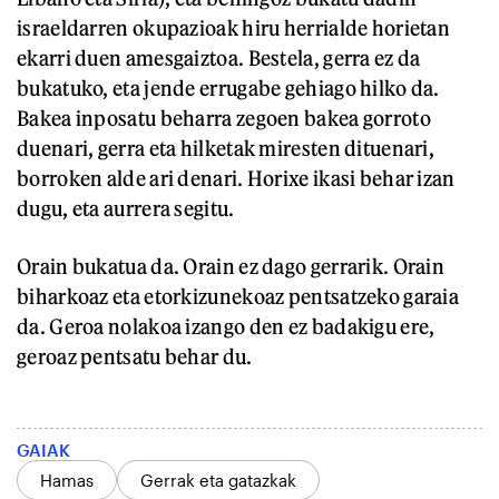
israeldarren okupazioak hiru herrialde horietan
ekarri duen amesgaiztoa. Bestela, gerra ez da
bukatuko, eta jende errugabe gehiago hilko da.
Bakea inposatu beharra zegoen bakea gorroto
duenari, gerra eta hilketak miresten dituenari,
borroken alde ari denari. Horixe ikasi behar izan
dugu, eta aurrera segitu.
Orain bukatua da. Orain ez dago gerrarik. Orain
biharkoaz eta etorkizunekoaz pentsatzeko garaia
da. Geroa nolakoa izango den ez badakigu ere,
geroaz pentsatu behar du.
GAIAK
Hamas
Gerrak eta gatazkak