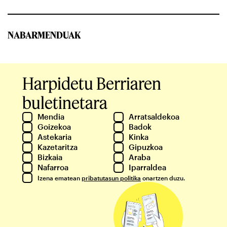
NABARMENDUAK
Harpidetu Berriaren
buletinetara
Mendia
Arratsaldekoa
Goizekoa
Badok
Astekaria
Kinka
Kazetaritza
Gipuzkoa
Bizkaia
Araba
Nafarroa
Iparraldea
Izena ematean
pribatutasun politika
onartzen duzu.