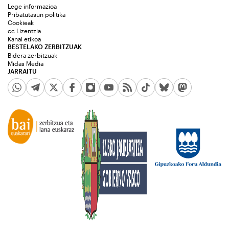
Lege informazioa
Pribatutasun politika
Cookieak
cc Lizentzia
Kanal etikoa
BESTELAKO ZERBITZUAK
Bidera zerbitzuak
Midas Media
JARRAITU