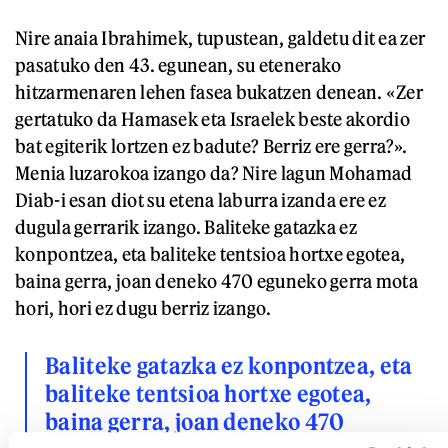
Nire anaia Ibrahimek, tupustean, galdetu dit ea zer
pasatuko den 43. egunean, su etenerako
hitzarmenaren lehen fasea bukatzen denean. «Zer
gertatuko da Hamasek eta Israelek beste akordio
bat egiterik lortzen ez badute? Berriz ere gerra?».
Menia luzarokoa izango da? Nire lagun Mohamad
Diab-i esan diot su etena laburra izanda ere ez
dugula gerrarik izango. Baliteke gatazka ez
konpontzea, eta baliteke tentsioa hortxe egotea,
baina gerra, joan deneko 470 eguneko gerra mota
hori, hori ez dugu berriz izango.
Baliteke gatazka ez konpontzea, eta
baliteke tentsioa hortxe egotea,
baina gerra, joan deneko 470