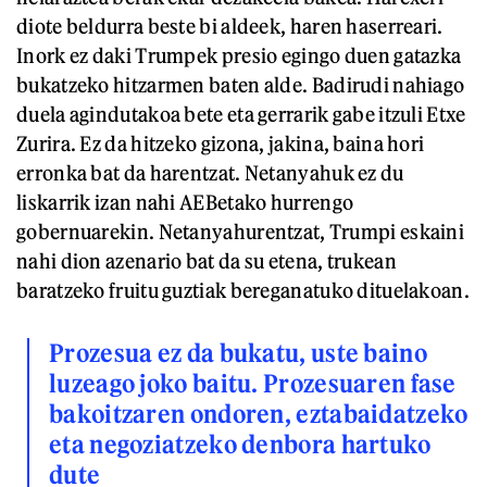
diote beldurra beste bi aldeek, haren haserreari.
Inork ez daki Trumpek presio egingo duen gatazka
bukatzeko hitzarmen baten alde. Badirudi nahiago
duela agindutakoa bete eta gerrarik gabe itzuli Etxe
Zurira. Ez da hitzeko gizona, jakina, baina hori
erronka bat da harentzat. Netanyahuk ez du
liskarrik izan nahi AEBetako hurrengo
gobernuarekin. Netanyahurentzat, Trumpi eskaini
nahi dion azenario bat da su etena, trukean
baratzeko fruitu guztiak bereganatuko dituelakoan.
Prozesua ez da bukatu, uste baino
luzeago joko baitu. Prozesuaren fase
bakoitzaren ondoren, eztabaidatzeko
eta negoziatzeko denbora hartuko
dute