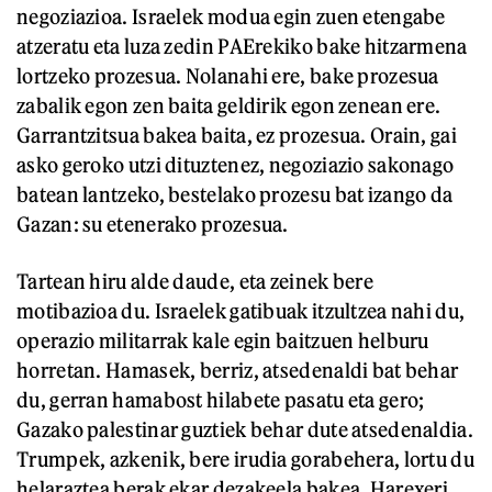
negoziazioa. Israelek modua egin zuen etengabe
atzeratu eta luza zedin PAErekiko bake hitzarmena
lortzeko prozesua. Nolanahi ere, bake prozesua
zabalik egon zen baita geldirik egon zenean ere.
Garrantzitsua bakea baita, ez prozesua. Orain, gai
asko geroko utzi dituztenez, negoziazio sakonago
batean lantzeko, bestelako prozesu bat izango da
Gazan: su etenerako prozesua.
Tartean hiru alde daude, eta zeinek bere
motibazioa du. Israelek gatibuak itzultzea nahi du,
operazio militarrak kale egin baitzuen helburu
horretan. Hamasek, berriz, atsedenaldi bat behar
du, gerran hamabost hilabete pasatu eta gero;
Gazako palestinar guztiek behar dute atsedenaldia.
Trumpek, azkenik, bere irudia gorabehera, lortu du
helaraztea berak ekar dezakeela bakea. Harexeri