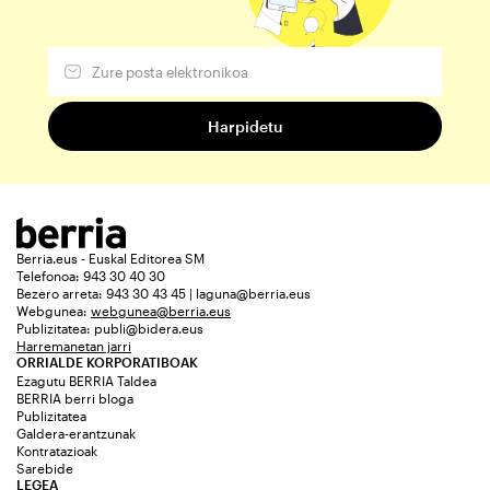
Berria.eus - Euskal Editorea SM
Telefonoa: 943 30 40 30
Bezero arreta: 943 30 43 45 | laguna@berria.eus
Webgunea:
webgunea@berria.eus
Publizitatea:
publi@bidera.eus
Harremanetan jarri
ORRIALDE KORPORATIBOAK
Ezagutu BERRIA Taldea
BERRIA berri bloga
Publizitatea
Galdera-erantzunak
Kontratazioak
Sarebide
LEGEA