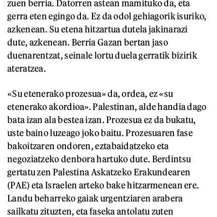
zuen berria. Datorren astean mamituko da, eta
gerra eten egingo da. Ez da odol gehiagorik isuriko,
azkenean. Su etena hitzartua dutela jakinarazi
dute, azkenean. Berria Gazan bertan jaso
duenarentzat, seinale lortu duela gerratik bizirik
ateratzea.
«Su etenerako prozesua» da, ordea, ez «su
etenerako akordioa». Palestinan, alde handia dago
bata izan ala bestea izan. Prozesua ez da bukatu,
uste baino luzeago joko baitu. Prozesuaren fase
bakoitzaren ondoren, eztabaidatzeko eta
negoziatzeko denbora hartuko dute. Berdintsu
gertatu zen Palestina Askatzeko Erakundearen
(PAE) eta Israelen arteko bake hitzarmenean ere.
Landu beharreko gaiak urgentziaren arabera
sailkatu zituzten, eta faseka antolatu zuten