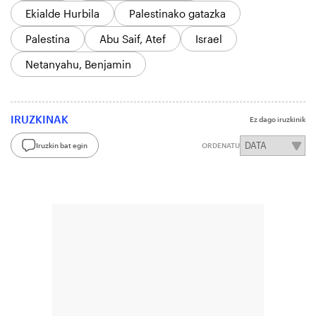
Ekialde Hurbila
Palestinako gatazka
Palestina
Abu Saif, Atef
Israel
Netanyahu, Benjamin
IRUZKINAK
Ez dago iruzkinik
Iruzkin bat egin
ORDENATU