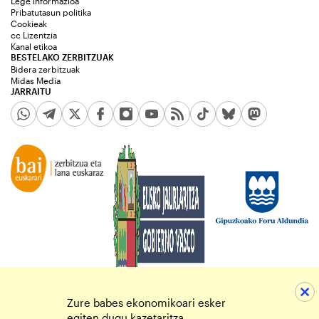
Lege informazioa
Pribatutasun politika
Cookieak
cc Lizentzia
Kanal etikoa
BESTELAKO ZERBITZUAK
Bidera zerbitzuak
Midas Media
JARRAITU
Zure babes ekonomikoari esker
egiten dugu kazetaritza