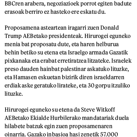
BBCren arabera, negoziazioek porrot egiten badute
erasoak berriro ez hasteko ere eskatu du.
Proposamena asteartean iragarri zuen Donald
Trump AEBetako presidenteak. Hirurogei eguneko
menia bat proposatu dute, eta haren helburua
behin betiko su etena eta Israelgo armada Gazatik
pixkanaka eta erabat erretiratzea litzateke. Israelek
preso dauden hainbat palestinar askatuko lituzke,
eta Hamasen eskuetan bizirik diren israeldarren
erdiak aske geratuko lirateke, eta 30 gorpu itzuliko
lituzke.
Hirurogei eguneko su etena da Steve Witkoff
AEBetako Ekialde Hurbilerako mandatariak duela
hilabete batzuk egin zuen proposamenaren
oinarria. Gazako inbasioa hasi zenetik 57.000