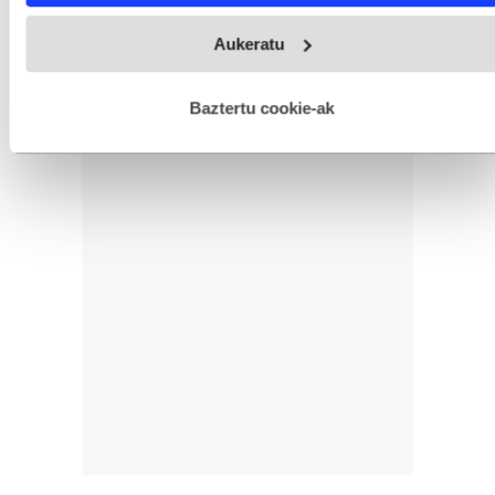
Webgune honek cookie propioak eta hirugarrenen cookie-
Aukeratu
fitxategiak erabiltzen ditu. Zure esperientzia eta zerbitzuak
hobetzeko asmoz, cookie teknologiaz baliatzen gara. Ohar
hau onartuz gero, teknologia hori erabiltzeko baimen
esplizitua ematen diguzu.
Gehiago irakurri
Baztertu cookie-ak