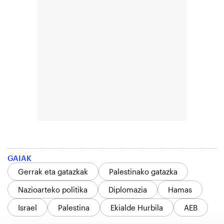
GAIAK
Gerrak eta gatazkak
Palestinako gatazka
Nazioarteko politika
Diplomazia
Hamas
Israel
Palestina
Ekialde Hurbila
AEB