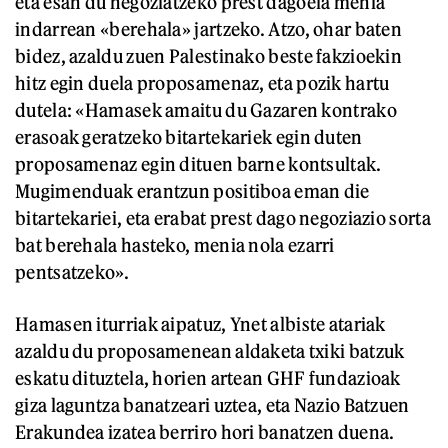
eta esan du negoziatzeko prest dagoela menia
indarrean «berehala» jartzeko. Atzo, ohar baten
bidez, azaldu zuen Palestinako beste fakzioekin
hitz egin duela proposamenaz, eta pozik hartu
dutela: «Hamasek amaitu du Gazaren kontrako
erasoak geratzeko bitartekariek egin duten
proposamenaz egin dituen barne kontsultak.
Mugimenduak erantzun positiboa eman die
bitartekariei, eta erabat prest dago negoziazio sorta
bat berehala hasteko, menia nola ezarri
pentsatzeko».
Hamasen iturriak aipatuz, Ynet albiste atariak
azaldu du proposamenean aldaketa txiki batzuk
eskatu dituztela, horien artean GHF fundazioak
giza laguntza banatzeari uztea, eta Nazio Batzuen
Erakundea izatea berriro hori banatzen duena.