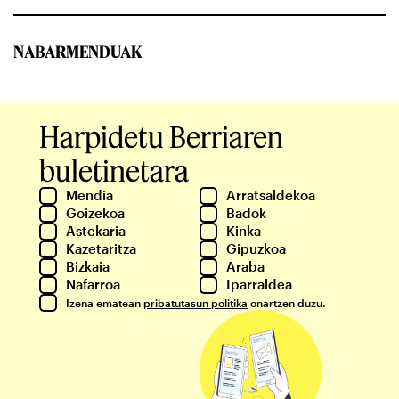
NABARMENDUAK
Harpidetu Berriaren
buletinetara
Mendia
Arratsaldekoa
Goizekoa
Badok
Astekaria
Kinka
Kazetaritza
Gipuzkoa
Bizkaia
Araba
Nafarroa
Iparraldea
Izena ematean
pribatutasun politika
onartzen duzu.