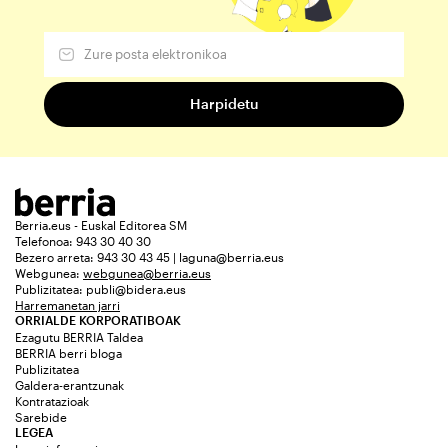
Berria.eus - Euskal Editorea SM
Telefonoa: 943 30 40 30
Bezero arreta: 943 30 43 45 | laguna@berria.eus
Webgunea:
webgunea@berria.eus
Publizitatea:
publi@bidera.eus
Harremanetan jarri
ORRIALDE KORPORATIBOAK
Ezagutu BERRIA Taldea
BERRIA berri bloga
Publizitatea
Galdera-erantzunak
Kontratazioak
Sarebide
LEGEA