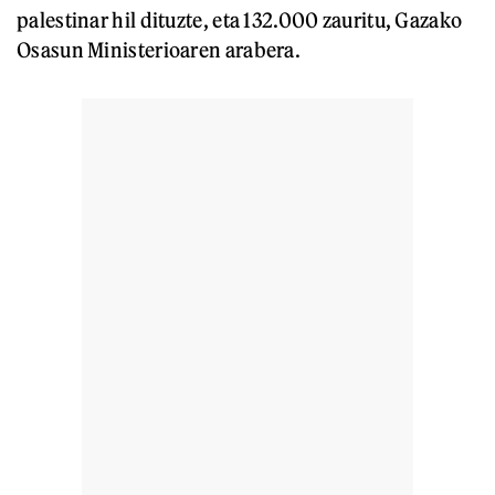
palestinar hil dituzte, eta 132.000 zauritu, Gazako
Osasun Ministerioaren arabera.