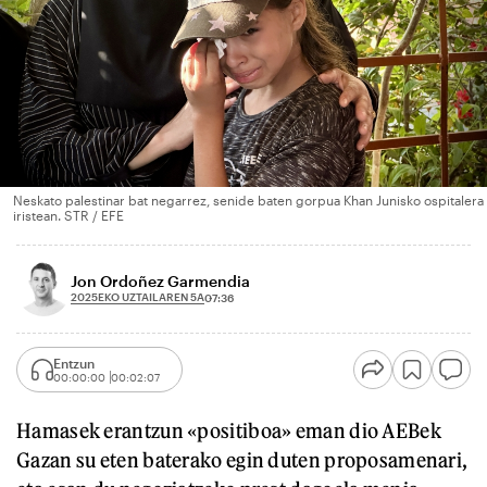
Neskato palestinar bat negarrez, senide baten gorpua Khan Junisko ospitalera
iristean. STR / EFE
Jon Ordoñez Garmendia
2025EKO UZTAILAREN 5A
07:36
Entzun
00:00:00
00:02:07
Hamasek erantzun «positiboa» eman dio AEBek
Gazan su eten baterako egin duten proposamenari,