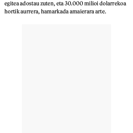
egitea adostau zuten, eta 30.000 milioi dolarrekoa
hortik aurrera, hamarkada amaierara arte.