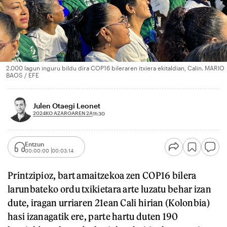
2.000 lagun inguru bildu dira COP16 bileraren itxiera ekitaldian, Calin. MARIO
BAOS / EFE
Julen Otaegi Leonet
2024KO AZAROAREN 2A
11:30
Entzun
00:00:00
00:03:14
Printzipioz, bart amaitzekoa zen COP16 bilera
larunbateko ordu txikietara arte luzatu behar izan
dute, iragan urriaren 21ean Cali hirian (Kolonbia)
hasi izanagatik ere, parte hartu duten 190