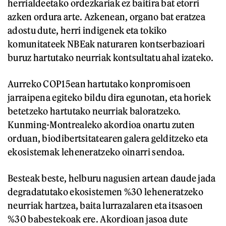
herrialdeetako ordezkariak ez baitira bat etorri
azken ordura arte. Azkenean, organo bat eratzea
adostu dute, herri indigenek eta tokiko
komunitateek NBEak naturaren kontserbazioari
buruz hartutako neurriak kontsultatu ahal izateko.
Aurreko COP15ean hartutako konpromisoen
jarraipena egiteko bildu dira egunotan, eta horiek
betetzeko hartutako neurriak baloratzeko.
Kunming-Montrealeko akordioa onartu zuten
orduan, biodibertsitatearen galera gelditzeko eta
ekosistemak leheneratzeko oinarri sendoa.
Besteak beste, helburu nagusien artean daude jada
degradatutako ekosistemen %30 leheneratzeko
neurriak hartzea, baita lurrazalaren eta itsasoen
%30 babestekoak ere. Akordioan jasoa dute