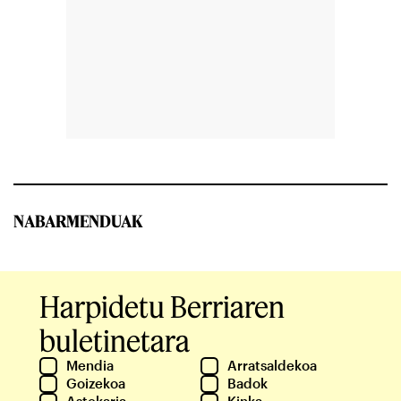
NABARMENDUAK
Harpidetu Berriaren
buletinetara
Mendia
Arratsaldekoa
Goizekoa
Badok
Astekaria
Kinka