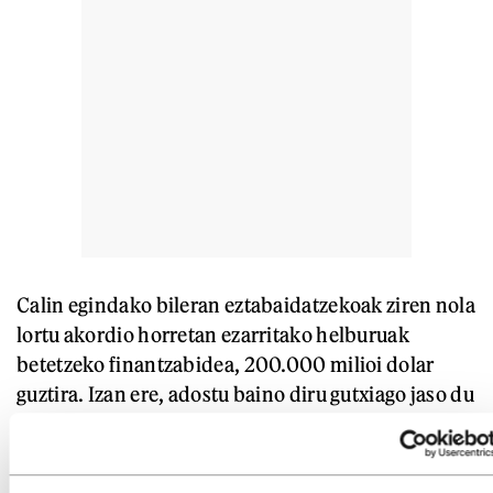
Calin egindako bileran eztabaidatzekoak ziren nola
lortu akordio horretan ezarritako helburuak
betetzeko finantzabidea, 200.000 milioi dolar
guztira. Izan ere, adostu baino diru gutxiago jaso du
Montrealen osatzea erabaki zuten funts horrek —
Norvegiak eta Suediak soilik eman dute adostu
zutena—. Dena den, negoziazioak zikoiztu egin