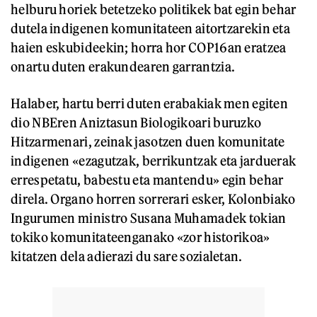
helburu horiek betetzeko politikek bat egin behar
dutela indigenen komunitateen aitortzarekin eta
haien eskubideekin; horra hor COP16an eratzea
onartu duten erakundearen garrantzia.
Halaber, hartu berri duten erabakiak men egiten
dio NBEren Aniztasun Biologikoari buruzko
Hitzarmenari, zeinak jasotzen duen komunitate
indigenen «ezagutzak, berrikuntzak eta jarduerak
errespetatu, babestu eta mantendu» egin behar
direla. Organo horren sorrerari esker, Kolonbiako
Ingurumen ministro Susana Muhamadek tokian
tokiko komunitateenganako «zor historikoa»
kitatzen dela adierazi du sare sozialetan.