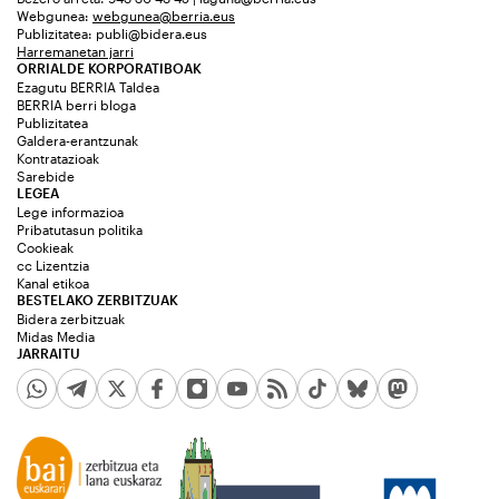
Webgunea:
webgunea@berria.eus
Publizitatea:
publi@bidera.eus
Harremanetan jarri
ORRIALDE KORPORATIBOAK
Ezagutu BERRIA Taldea
BERRIA berri bloga
Publizitatea
Galdera-erantzunak
Kontratazioak
Sarebide
LEGEA
Lege informazioa
Pribatutasun politika
Cookieak
cc Lizentzia
Kanal etikoa
BESTELAKO ZERBITZUAK
Bidera zerbitzuak
Midas Media
JARRAITU