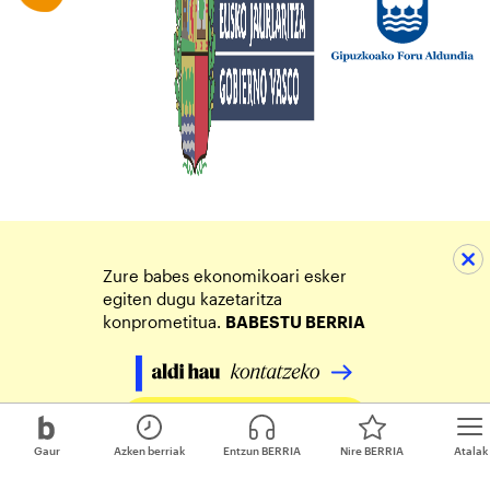
Zure babes ekonomikoari esker
egiten dugu kazetaritza
konprometitua.
BABESTU BERRIA
Egin zure ekarpena
Gaur
Azken berriak
Entzun BERRIA
Nire BERRIA
Atalak