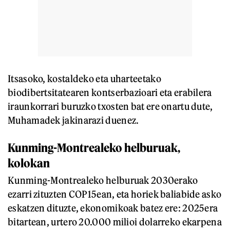
Itsasoko, kostaldeko eta uharteetako
biodibertsitatearen kontserbazioari eta erabilera
iraunkorrari buruzko txosten bat ere onartu dute,
Muhamadek jakinarazi duenez.
Kunming-Montrealeko helburuak,
kolokan
Kunming-Montrealeko helburuak 2030erako
ezarri zituzten COP15ean, eta horiek baliabide asko
eskatzen dituzte, ekonomikoak batez ere: 2025era
bitartean, urtero 20.000 milioi dolarreko ekarpena