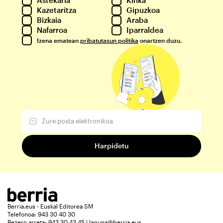
Kazetaritza
Gipuzkoa
Bizkaia
Araba
Nafarroa
Iparraldea
Izena ematean
pribatutasun politika
onartzen duzu.
Berria.eus - Euskal Editorea SM
Telefonoa: 943 30 40 30
Bezero arreta: 943 30 43 45 | laguna@berria.eus