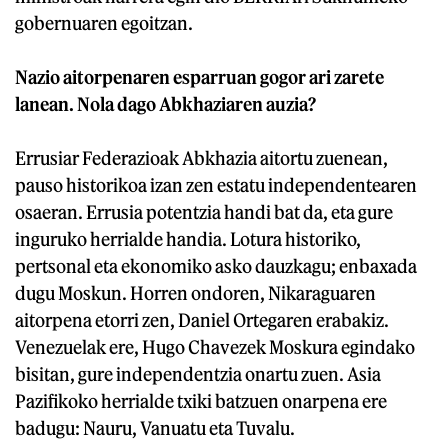
gobernuaren egoitzan.
Nazio aitorpenaren esparruan gogor ari zarete
lanean. Nola dago Abkhaziaren auzia?
Errusiar Federazioak Abkhazia aitortu zuenean,
pauso historikoa izan zen estatu independentearen
osaeran. Errusia potentzia handi bat da, eta gure
inguruko herrialde handia. Lotura historiko,
pertsonal eta ekonomiko asko dauzkagu; enbaxada
dugu Moskun. Horren ondoren, Nikaraguaren
aitorpena etorri zen, Daniel Ortegaren erabakiz.
Venezuelak ere, Hugo Chavezek Moskura egindako
bisitan, gure independentzia onartu zuen. Asia
Pazifikoko herrialde txiki batzuen onarpena ere
badugu: Nauru, Vanuatu eta Tuvalu.