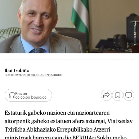
Ibai Trebiño
2015EKO IRAILAREN 1A
SUKHUM
00:00
Entzun
00:00:00
00:00:00
Estaturik gabeko nazioen eta nazioartearen
aitorpenik gabeko estatuen afera aztergai, Viatxeslav
Txirikba Abkhaziako Errepublikako Atzerri
ministroak harrera egin dio BERRIAri Sukhumeko