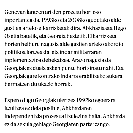
Genevan lantzen ari den prozesu hori oso
inportantea da. 1993ko eta 2008ko gudetako alde
guztien arteko elkarrizketak dira. Abkhazia eta Hego
Osetia batetik, eta Georgia bestetik. Elkarrizketa
horien helburu nagusia alde guztien arteko akordio
politikoa lortzea da, eta indar militarraren
inplementazioa debekatzea. Arazo nagusia da
Georgiak ez duela azken puntu hori sinatu nahi. Eta
Georgiak gure kontrako indarra erabiltzeko aukera
bermatzen du ukazio horrek.
Espero dugu Georgiak ulertzea 1992ko egoerara
itzultzea ez dela posible, Abkhaziaren
independentzia prozesua itzulezina baita. Abkhazia
ez da sekula gehiago Georgiaren parte izango.