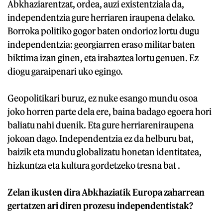
Abkhaziarentzat, ordea, auzi existentziala da,
independentzia gure herriaren iraupena delako.
Borroka politiko gogor baten ondorioz lortu dugu
independentzia: georgiarren eraso militar baten
biktima izan ginen, eta irabaztea lortu genuen. Ez
diogu garaipenari uko egingo.
Geopolitikari buruz, ez nuke esango mundu osoa
joko horren parte dela ere, baina badago egoera hori
baliatu nahi duenik. Eta gure herriareniraupena
jokoan dago. Independentzia ez da helburu bat,
baizik eta mundu globalizatu honetan identitatea,
hizkuntza eta kultura gordetzeko tresna bat .
Zelan ikusten dira Abkhaziatik Europa zaharrean
gertatzen ari diren prozesu independentistak?