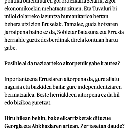
politika bateratuaren goi ordezkaria zelarik, zigor
ekonomikoekin mehatxatu zituen. Eta Tuvaluri bi
miloi dolarreko laguntza humanitarioa bertan
behera utzi zion Bruselak. Tamalez, guda hotzaren
jarraipena baino ez da, Sobietar Batasuna eta Errusia
herrialde guztiz desberdinak direla kontuan hartu
gabe.
Posible al da nazioarteko aitorpenik gabe irautea?
Inportanteena Errusiaren aitorpena da, gure aliatu
nagusia eta bazkidea baita: gure independentziaren
bermatzailea. Beste herrialdeen aitorpena ez da hil
edo bizikoa guretzat.
Hiru hilean behin, bake elkarrizketak dituzue
Georgia eta Abkhaziaren artean. Zer fasetan daude?