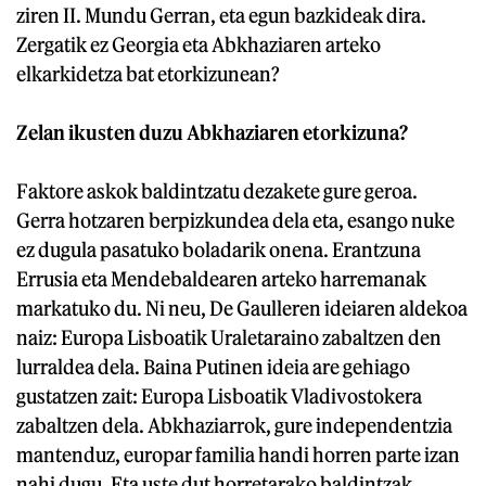
ziren II. Mundu Gerran, eta egun bazkideak dira.
Zergatik ez Georgia eta Abkhaziaren arteko
elkarkidetza bat etorkizunean?
Zelan ikusten duzu Abkhaziaren etorkizuna?
Faktore askok baldintzatu dezakete gure geroa.
Gerra hotzaren berpizkundea dela eta, esango nuke
ez dugula pasatuko boladarik onena. Erantzuna
Errusia eta Mendebaldearen arteko harremanak
markatuko du. Ni neu, De Gaulleren ideiaren aldekoa
naiz: Europa Lisboatik Uraletaraino zabaltzen den
lurraldea dela. Baina Putinen ideia are gehiago
gustatzen zait: Europa Lisboatik Vladivostokera
zabaltzen dela. Abkhaziarrok, gure independentzia
mantenduz, europar familia handi horren parte izan
nahi dugu. Eta uste dut horretarako baldintzak