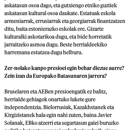
askatasun osoa dago, eta gutxiengo etniko guztiek
askatasun kultural osoa daukate. Estatuak eskola
armeniarrak, errusiarrak eta georgiarrak finantzatzen
ditu, baita estonierazko eskolak ere. Gizarte
kulturalki askotarikoa dugu, eta bide horretatik
jarraitzeko asmoa dugu. Beste herrialdeekiko
harremana estutzea dugu helburu.
Zer-nolako kanpo presioei egin behar diezue aurre?
Zein izan da Europako Batasunaren jarrera?
Bruselaren eta AEBen presioengatik ez balitz,
herrialde gehiagok onartuko lukete gure
independentzia. Bielorrusiak, Kazakhstanek eta
Kirgizistanek hala egin nahi zuten, baina Javier
Solanak, EBko atzerri eta segurtasun gaiei buruzko