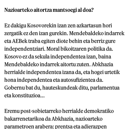
Nazioarteko aitortza mantsoegi al doa?
Ez dakigu Kosovorekin izan zen azkartasun hori
zergatik ez den izan gurekin. Mendebaldeko indarrek
eta AEBek traba egiten diote behin eta berriz gure
independentziari. Moral bikoitzaren politika da.
Kosovo ez da sekula independentea izan, baina
Mendebaldeko indarrek aitortu zuten. Abkhazia
herrialde independentea izana da, eta hogei urtetik
hona independentea eta autosufizientea da.
Gobernu bat du, hauteskundeak ditu, parlamentua
eta konstituzioa…
Eremu post-sobietarreko herrialde demokratiko
bakarrenetarikoa da Abkhazia, nazioarteko
parametroen arabera: prentsa eta adierazpen