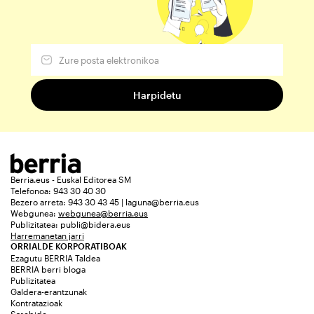
Berria.eus - Euskal Editorea SM
Telefonoa: 943 30 40 30
Bezero arreta: 943 30 43 45 | laguna@berria.eus
Webgunea:
webgunea@berria.eus
Publizitatea:
publi@bidera.eus
Harremanetan jarri
ORRIALDE KORPORATIBOAK
Ezagutu BERRIA Taldea
BERRIA berri bloga
Publizitatea
Galdera-erantzunak
Kontratazioak