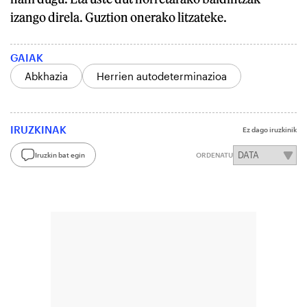
izango direla. Guztion onerako litzateke.
GAIAK
Abkhazia
Herrien autodeterminazioa
IRUZKINAK
Ez dago iruzkinik
Iruzkin bat egin
ORDENATU