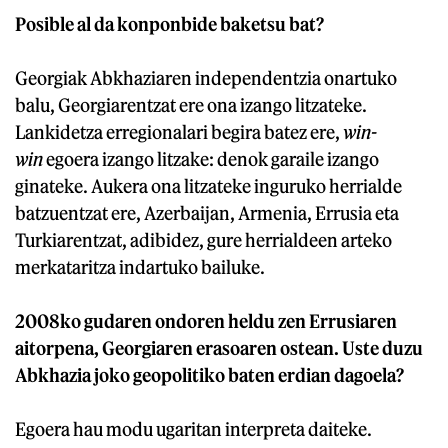
Posible al da konponbide baketsu bat?
Georgiak Abkhaziaren independentzia onartuko
balu, Georgiarentzat ere ona izango litzateke.
Lankidetza erregionalari begira batez ere,
win-
win
egoera izango litzake: denok garaile izango
ginateke. Aukera ona litzateke inguruko herrialde
batzuentzat ere, Azerbaijan, Armenia, Errusia eta
Turkiarentzat, adibidez, gure herrialdeen arteko
merkataritza indartuko bailuke.
2008ko gudaren ondoren heldu zen Errusiaren
aitorpena, Georgiaren erasoaren ostean. Uste duzu
Abkhazia joko geopolitiko baten erdian dagoela?
Egoera hau modu ugaritan interpreta daiteke.