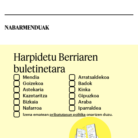
NABARMENDUAK
Harpidetu Berriaren
buletinetara
Mendia
Arratsaldekoa
Goizekoa
Badok
Astekaria
Kinka
Kazetaritza
Gipuzkoa
Bizkaia
Araba
Nafarroa
Iparraldea
Izena ematean
pribatutasun politika
onartzen duzu.