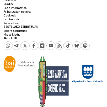
Sarebide
LEGEA
Lege informazioa
Pribatutasun politika
Cookieak
cc Lizentzia
Kanal etikoa
BESTELAKO ZERBITZUAK
Bidera zerbitzuak
Midas Media
JARRAITU