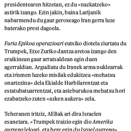
presidentearen hitzetan, ez du «nazkatzeko»
astirik izango. Ezin jakin, baina Larijanik
nabarmendu du gaur geroxeago Iran gerra luze
baterako prest dagoela.
Furia Epikoa
operazioari
eutsiko diotela ziurtatu du
Trumpek, Etxe Zuriko dantza aretoa izango den
eraikinean gaur arratsaldean egin duen
agerraldian. Argudiatu du Iranek arma nuklearrak
eta irismen luzeko misilak edukitzea «mehatxu
onartezina» dela Ekialde Hurbilarentzat eta
estatubatuarrentzat, eta asteburukoa mehatxu hori
ezabatzeko zuten «azken aukera» zela.
Teheranen iritziz, AEBak ari dira Israelen
esanetara. «Trumpek traizio egin dio
Amerika
aurrena
leloari, eta bere egin du
Israel aurrena
»,