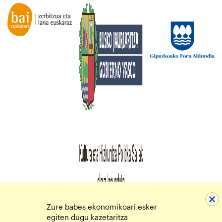
Zure babes ekonomikoari esker
egiten dugu kazetaritza