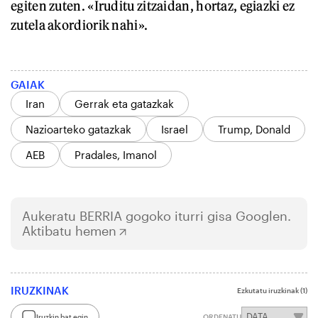
egiten zuten. «Iruditu zitzaidan, hortaz, egiazki ez
zutela akordiorik nahi».
GAIAK
Iran
Gerrak eta gatazkak
Nazioarteko gatazkak
Israel
Trump, Donald
AEB
Pradales, Imanol
Aukeratu
BERRIA
gogoko iturri gisa Googlen.
Aktibatu hemen
IRUZKINAK
Ezkutatu iruzkinak
(1)
Iruzkin bat egin
ORDENATU