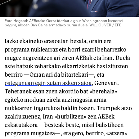
Pete Hegseth AEBetako Gerra idazkaria gaur Washingtonen kamerari
begira, alboan Dan Caine armadako burua duela. WILL OLIVER / EFE
Iazko ekaineko erasoetan bezala, orain ere
programa nuklearraz eta horri ezarri beharrezko
mugez negoziatzen ari ziren AEBak eta Iran. Duela
aste batzuk zeharkako elkarrizketak hasi zituzten
berriro —Oman ari da bitartekari—, eta
ostegunean egin zuten azken saioa
, Genevan.
Teheranek esan zuen akordio bat «berehala»
egiteko moduan zirela auzi nagusia arma
nuklearren ingurukoa baldin bazen. Trumpek atzo
azaldu zuenez, Iran «hurbiltzen» zen AEBek
eskatutakora —besteak beste, misil balistikoen
programa mugatzea—, eta gero, berriro, «atzera»