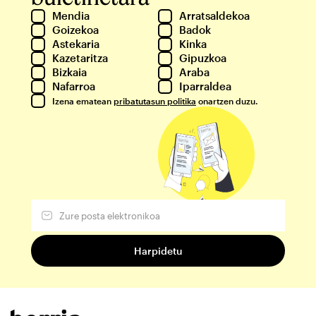
Mendia
Arratsaldekoa
Goizekoa
Badok
Astekaria
Kinka
Kazetaritza
Gipuzkoa
Bizkaia
Araba
Nafarroa
Iparraldea
Izena ematean
pribatutasun politika
onartzen duzu.