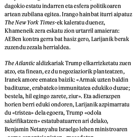
dagokio estatu indarren eta esfera politikoaren
artean zubilana egitea. Irango hainbat iturri aipatuz
The New York Times-
ek kaleratu duenez,
Khameneik zera eskatu zion urtarril amaieran:
AEBen kontra gerra bat hasiz gero, Larijanik berak
zuzendu zezala herrialdea.
The Atlantic
aldizkariak Trump elkarrizketatu zuen
atzo, eta finean, ez du negoziaziorik planteatzen,
Iranek amore ematea baizik: «Armak uzten baldin
badituzue, erabateko immunitatea edukiko duzue;
bestela, hil egingo zarete, ziur». Eta adierazpen
horien berri eduki ondoren, Larijanik azpimarratu
du «tristea» dela egoera, Trump «odola
sakrifikatzen» estatubatuarren ari delako,
Benjamin Netanyahu Israelgo lehen ministroaren