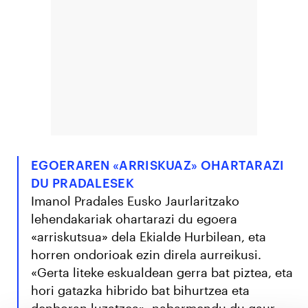
EGOERAREN «ARRISKUAZ» OHARTARAZI
DU PRADALESEK
Imanol Pradales Eusko Jaurlaritzako
lehendakariak ohartarazi du egoera
«arriskutsua» dela Ekialde Hurbilean, eta
horren ondorioak ezin direla aurreikusi.
«Gerta liteke eskualdean gerra bat piztea, eta
hori gatazka hibrido bat bihurtzea eta
denboran luzatzea», nabarmendu du gaur