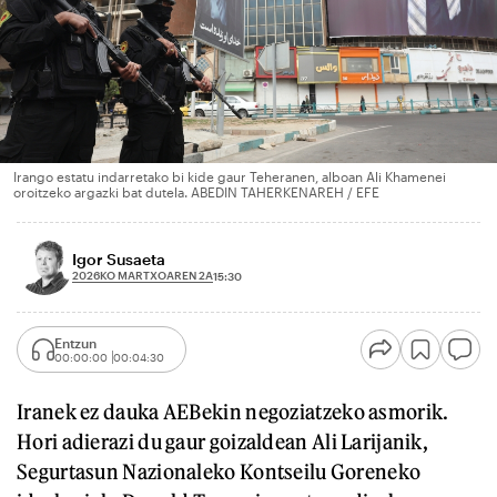
Irango estatu indarretako bi kide gaur Teheranen, alboan Ali Khamenei
oroitzeko argazki bat dutela. ABEDIN TAHERKENAREH / EFE
Igor Susaeta
2026KO MARTXOAREN 2A
15:30
Entzun
00:00:00
00:04:30
Iranek ez dauka AEBekin negoziatzeko asmorik.
Hori adierazi du gaur goizaldean Ali Larijanik,
Segurtasun Nazionaleko Kontseilu Goreneko