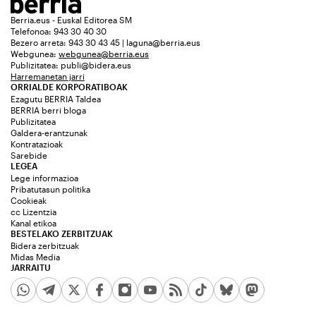
Berria.eus - Euskal Editorea SM
Telefonoa: 943 30 40 30
Bezero arreta: 943 30 43 45 | laguna@berria.eus
Webgunea:
webgunea@berria.eus
Publizitatea:
publi@bidera.eus
Harremanetan jarri
ORRIALDE KORPORATIBOAK
Ezagutu BERRIA Taldea
BERRIA berri bloga
Publizitatea
Galdera-erantzunak
Kontratazioak
Sarebide
LEGEA
Lege informazioa
Pribatutasun politika
Cookieak
cc Lizentzia
Kanal etikoa
BESTELAKO ZERBITZUAK
Bidera zerbitzuak
Midas Media
JARRAITU