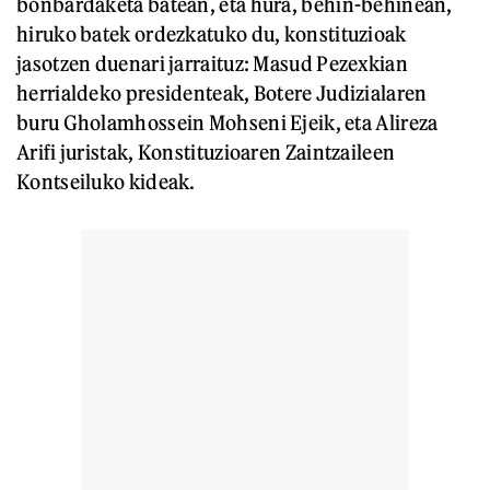
bonbardaketa batean, eta hura, behin-behinean,
hiruko batek ordezkatuko du, konstituzioak
jasotzen duenari jarraituz: Masud Pezexkian
herrialdeko presidenteak, Botere Judizialaren
buru Gholamhossein Mohseni Ejeik, eta Alireza
Arifi juristak, Konstituzioaren Zaintzaileen
Kontseiluko kideak.