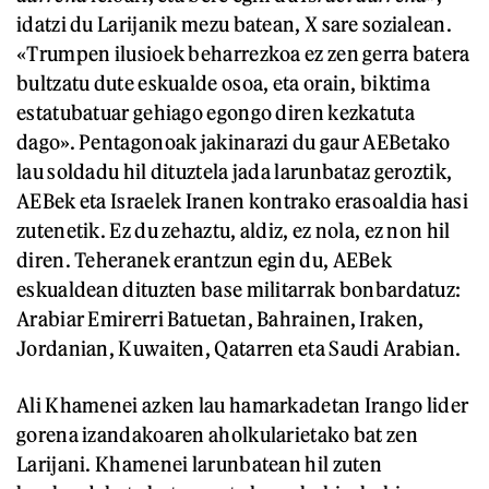
idatzi du Larijanik mezu batean, X sare sozialean.
«Trumpen ilusioek beharrezkoa ez zen gerra batera
bultzatu dute eskualde osoa, eta orain, biktima
estatubatuar gehiago egongo diren kezkatuta
dago». Pentagonoak jakinarazi du gaur AEBetako
lau soldadu hil dituztela jada larunbataz geroztik,
AEBek eta Israelek Iranen kontrako erasoaldia hasi
zutenetik. Ez du zehaztu, aldiz, ez nola, ez non hil
diren. Teheranek erantzun egin du, AEBek
eskualdean dituzten base militarrak bonbardatuz:
Arabiar Emirerri Batuetan, Bahrainen, Iraken,
Jordanian, Kuwaiten, Qatarren eta Saudi Arabian.
Ali Khamenei azken lau hamarkadetan Irango lider
gorena izandakoaren aholkularietako bat zen
Larijani. Khamenei larunbatean hil zuten