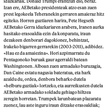
idazkariak. Donald Trumpi erantzun dio, beraz.
Izan ere, AEBetako presidenteak atzo esan zuen
prest legokeela Teheranekin gerraren amaieraz hitz
egiteko. Horren guztiaren harira, Pete Hegseth
AEBetako Gerra idazkariaren arabera, Iranen aurka
hasitako erasoaldia ezin da konparatu, iraun
dezakeen denborari dagokionez, behintzat,
Irakeko bigarren gerrarekin (2003-2011), adibidez.
«Hau ez da amaiezina». Hori azpimarratu du
Pentagonoko buruak gaur agerraldi batean
Washingtonen. Alboan zuen armadako buruzagia,
Dan Caine estatu nagusia bateratua, eta hark
azaldu du, ordea, denbora beharko dutela
«helburu guztiak» lortzeko, eta aurreikusten dutela
AEBetako armadako soldadu gehiago hiltzea
zeregin horretan. Trumpek larunbatean plazaratu
zuenez, lau aste inguru iraun ditzake erasoaldiak;