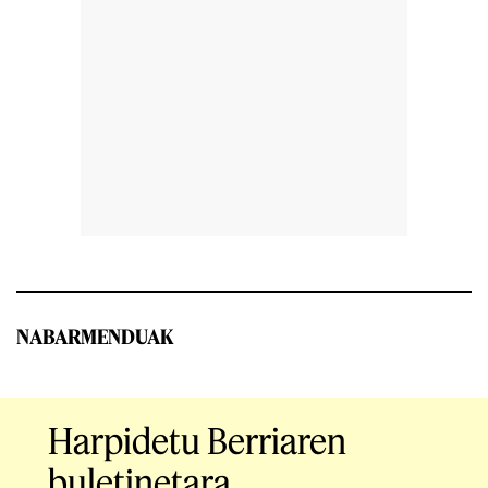
NABARMENDUAK
Harpidetu Berriaren
buletinetara