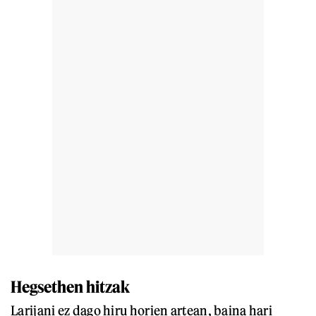
Hegsethen hitzak
Larijani ez dago hiru horien artean, baina hari