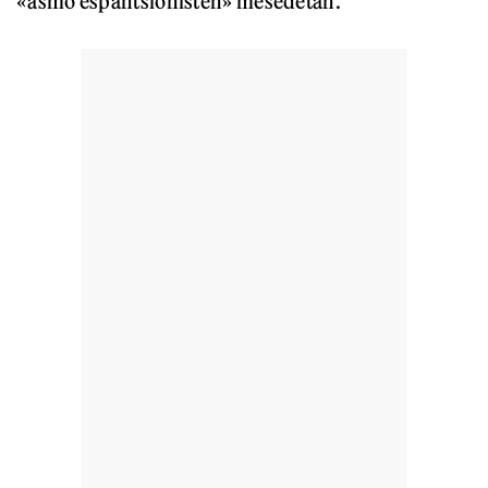
«asmo espantsionisten» mesedetan.