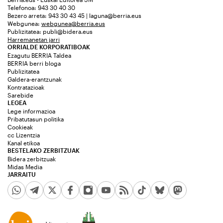
Telefonoa: 943 30 40 30
Bezero arreta: 943 30 43 45 | laguna@berria.eus
Webgunea:
webgunea@berria.eus
Publizitatea:
publi@bidera.eus
Harremanetan jarri
ORRIALDE KORPORATIBOAK
Ezagutu BERRIA Taldea
BERRIA berri bloga
Publizitatea
Galdera-erantzunak
Kontratazioak
Sarebide
LEGEA
Lege informazioa
Pribatutasun politika
Cookieak
cc Lizentzia
Kanal etikoa
BESTELAKO ZERBITZUAK
Bidera zerbitzuak
Midas Media
JARRAITU