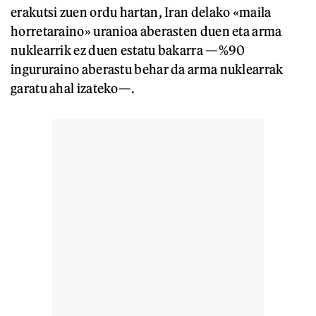
erakutsi zuen ordu hartan, Iran delako «maila
horretaraino» uranioa aberasten duen eta arma
nuklearrik ez duen estatu bakarra —%90
ingururaino aberastu behar da arma nuklearrak
garatu ahal izateko—.