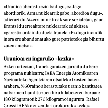
«Uranioa aberastu ezin badugu, ez dago
akordiorik. Arma nuklearrik gabe, akordioa dugu»,
adierazi du Atzerri ministroak sare sozialetan, gaur.
Erantsi du erreaktore nuklearrak edukitzea
«garesti» ordaindu duela Iranek: «Ez dugu inondik
inora ere abandonatuko gure patriotek egia bihurtu
zuten ametsa».
Uranioaren inguruko «kezka»
Azken urteotan, Iranek garatzen jarraitu du bere
programa nuklearra; IAEA Energia Atomikoaren
Nazioarteko Agentziaren otsaileko txosten baten
arabera, %60raino aberastutako uranio kantitatea
nabarmen handitu zuen hiru hilabeteren buruan:
180 kilogramotik 270 kilogramo ingurura. Rafael
Grossi IAEAko zuzendari orokorrak «kezka»