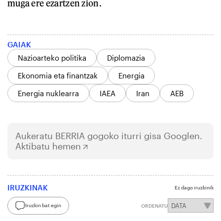
muga ere ezartzen zion.
GAIAK
Nazioarteko politika
Diplomazia
Ekonomia eta finantzak
Energia
Energia nuklearra
IAEA
Iran
AEB
Aukeratu
BERRIA
gogoko iturri gisa Googlen.
Aktibatu hemen
IRUZKINAK
Ez dago iruzkinik
Iruzkin bat egin
ORDENATU