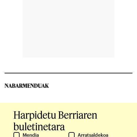
NABARMENDUAK
Harpidetu Berriaren
buletinetara
Mendia
Arratsaldekoa