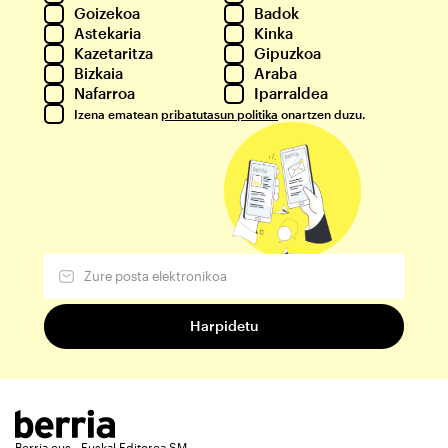
Goizekoa
Badok
Astekaria
Kinka
Kazetaritza
Gipuzkoa
Bizkaia
Araba
Nafarroa
Iparraldea
Izena ematean
pribatutasun politika
onartzen duzu.
Berria.eus - Euskal Editorea SM