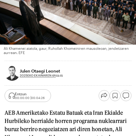
Ali Khamenei aiatola, gaur, Ruhollah Khomeiniren mausoleoan, jendetzaren
aurrean. EFE
Julen Otaegi Leonet
2025EKO EKAINAREN 4A
13:15
Entzun
00:00:00
00:04:26
AEB Ameriketako Estatu Batuak eta Iran Ekialde
Hurbileko herrialde horren programa nuklearrari
buruz berriro negoziatzen ari diren honetan, Ali