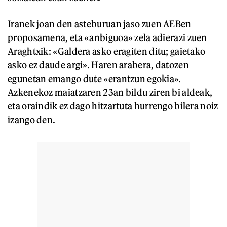
Iranek joan den asteburuan jaso zuen AEBen
proposamena, eta «anbiguoa» zela adierazi zuen
Araghtxik: «Galdera asko eragiten ditu; gaietako
asko ez daude argi». Haren arabera, datozen
egunetan emango dute «erantzun egokia».
Azkenekoz maiatzaren 23an bildu ziren bi aldeak,
eta oraindik ez dago hitzartuta hurrengo bilera noiz
izango den.