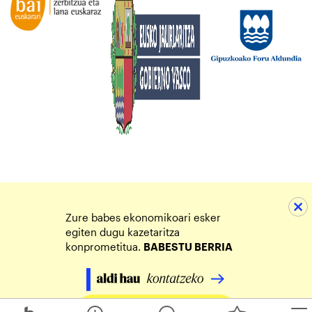
Zure babes ekonomikoari esker
egiten dugu kazetaritza
konprometitua.
BABESTU BERRIA
Egin zure ekarpena