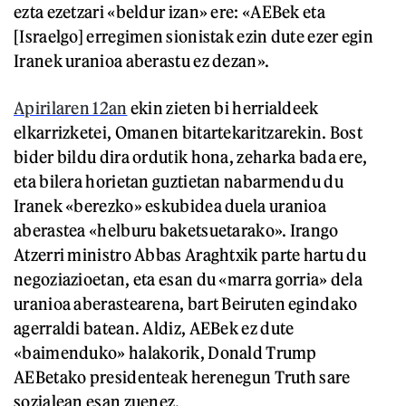
ezta ezetzari «beldur izan» ere: «AEBek eta
[Israelgo] erregimen sionistak ezin dute ezer egin
Iranek uranioa aberastu ez dezan».
Apirilaren 12an
ekin zieten bi herrialdeek
elkarrizketei, Omanen bitartekaritzarekin. Bost
bider bildu dira ordutik hona, zeharka bada ere,
eta bilera horietan guztietan nabarmendu du
Iranek «berezko» eskubidea duela uranioa
aberastea «helburu baketsuetarako». Irango
Atzerri ministro Abbas Araghtxik parte hartu du
negoziazioetan, eta esan du «marra gorria» dela
uranioa aberastearena, bart Beiruten egindako
agerraldi batean. Aldiz, AEBek ez dute
«baimenduko» halakorik, Donald Trump
AEBetako presidenteak herenegun Truth sare
sozialean esan zuenez.