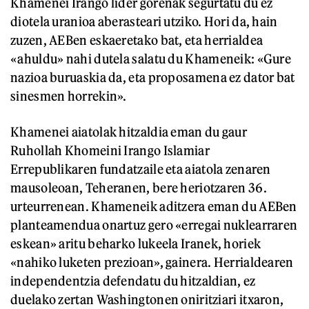
Khamenei Irango lider gorenak segurtatu du ez
diotela uranioa aberasteari utziko. Hori da, hain
zuzen, AEBen eskaeretako bat, eta herrialdea
«ahuldu» nahi dutela salatu du Khameneik: «Gure
nazioa buruaskia da, eta proposamena ez dator bat
sinesmen horrekin».
Khamenei aiatolak hitzaldia eman du gaur
Ruhollah Khomeini Irango Islamiar
Errepublikaren fundatzaile eta aiatola zenaren
mausoleoan, Teheranen, bere heriotzaren 36.
urteurrenean. Khameneik aditzera eman du AEBen
planteamendua onartuz gero «erregai nuklearraren
eskean» aritu beharko lukeela Iranek, horiek
«nahiko luketen prezioan», gainera. Herrialdearen
independentzia defendatu du hitzaldian, ez
duelako zertan Washingtonen oniritziari itxaron,