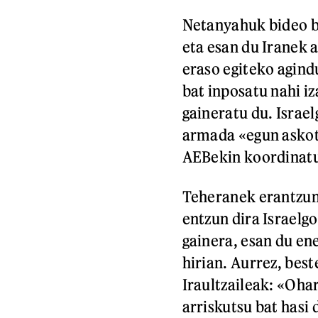
Netanyahuk bideo ba
eta esan du Iranek 
eraso egiteko agind
bat inposatu nahi iz
gaineratu du. Israe
armada «egun askota
AEBekin koordinatu
Teheranek erantzun 
entzun dira Israelg
gainera, esan du ene
hirian. Aurrez, bes
Iraultzaileak: «Ohar
arriskutsu bat hasi 