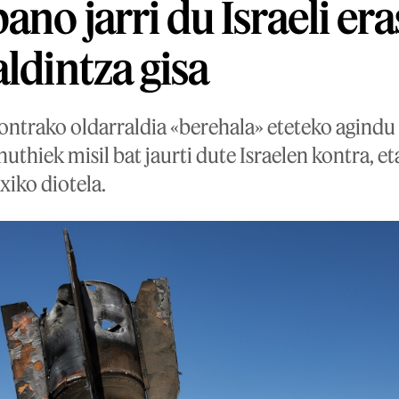
ano jarri du Israeli era
ldintza gisa
ntrako oldarraldia «berehala» eteteko agindu d
thiek misil bat jaurti dute Israelen kontra, eta
xiko diotela.