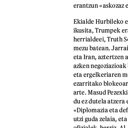
erantzun «askozaz e
Ekialde Hurbileko e
ikusita, Trumpek er
herrialdeei, Truth 
mezu batean. Jarraia
eta Iran, aztertzen 
azken negoziazioak 
eta ergelkeriaren m
ezarritako blokeoar
arte. Masud Pezexki
du ez dutela atzera
«Diplomazia eta def
utzi guda zelaia, et
ofizialek, berriz, A