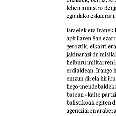
lehen ministro Ben
egindako eskaerari.
Israelek eta Iranek 
apirilaren 8an ezarr
geroztik, elkarri er
jakinarazi du misil
helburu militarren
erdialdean. Irango 
entzun direla hiribu
hego-mendebaldeko 
batean «kalte partzi
balistikoak egiten 
agentziaren araber