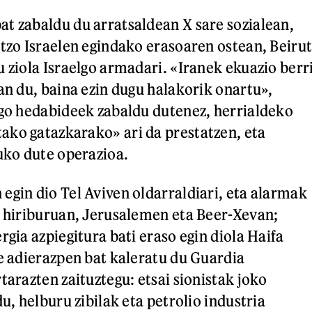
t zabaldu du arratsaldean X sare sozialean,
atzo Israelen egindako erasoaren ostean, Beirut
u ziola Israelgo armadari. «Iranek ekuazio berr
an du, baina ezin dugu halakorik onartu»,
lgo hedabideek zabaldu dutenez, herrialdeko
ko gatazkarako» ari da prestatzen, eta
ko dute operazioa.
egin dio Tel Aviven oldarraldiari, eta alarmak
o hiriburuan, Jerusalemen eta Beer-Xevan;
rgia azpiegitura bati eraso egin diola Haifa
te adierazpen bat kaleratu du Guardia
tarazten zaituztegu: etsai sionistak joko
du, helburu zibilak eta petrolio industria