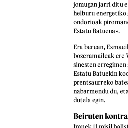
jomugan jarri ditu 
helburu energetiko
ondorioak piromano
Estatu Batuena».
Era berean, Esmaeil
bozeramaileak ere 
sinesten erregimen 
Estatu Batuekin ko
prentsaurreko bate
nabarmendu du, eta 
dutela egin.
Beiruten kontra
Iranek 11 misil bali