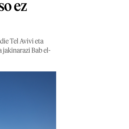
so ez
ie Tel Avivi eta
 jakinarazi Bab el-