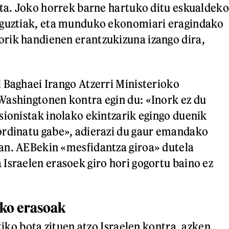
eta. Joko horrek barne hartuko ditu eskualdeko
 guztiak, eta munduko ekonomiari eragindako
rik handienen erantzukizuna izango dira,
 Baghaei Irango Atzerri Ministerioko
Washingtonen kontra egin du: «Inork ez du
sionistak inolako ekintzarik egingo duenik
ordinatu gabe», adierazi du gaur emandako
an. AEBekin «mesfidantza giroa» dutela
Israelen erasoek giro hori gogortu baino ez
ko erasoak
stiko bota zituen atzo Israelen kontra, azken