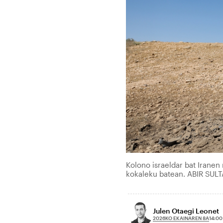
Kolono israeldar bat Iranen m
kokaleku batean. ABIR SULT
Julen Otaegi Leonet
2026KO EKAINAREN 8A
14:00