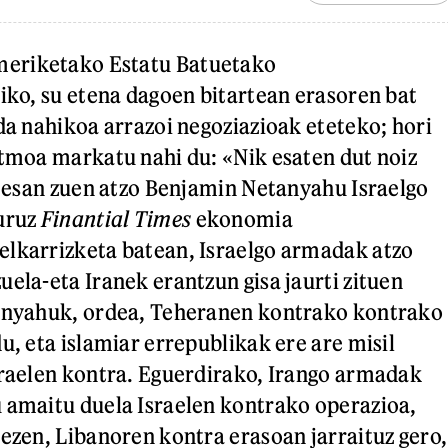
eriketako Estatu Batuetako
ziko, su etena dagoen bitartean erasoren bat
 da nahikoa arrazoi negoziazioak eteteko; hori
itmoa markatu nahi du: «Nik esaten dut noiz
», esan zuen atzo Benjamin Netanyahu Israelgo
buruz
Finantial Times
ekonomia
elkarrizketa batean, Israelgo armadak atzo
uela-eta Iranek erantzun gisa jaurti zituen
tanyahuk, ordea, Teheranen kontrako kontrako
u, eta islamiar errepublikak ere are misil
sraelen kontra. Eguerdirako, Irango armadak
 amaitu duela Israelen kontrako operazioa,
 ezen, Libanoren kontra erasoan jarraituz gero,