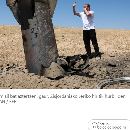
isil bat aztertzen, gaur, Zisjordaniako Jeriko hiritik hurbil den
AN / EFE
Entzun
00:00:00
00:05:48