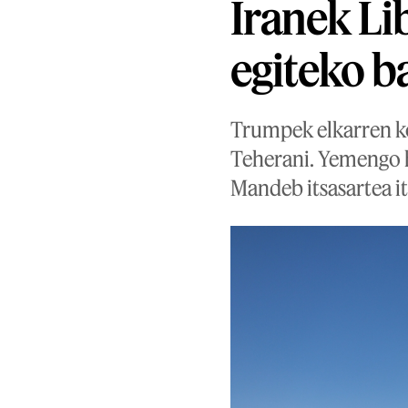
Iranek Lib
egiteko ba
Trumpek elkarren ko
Teherani. Yemengo hu
Mandeb itsasartea it