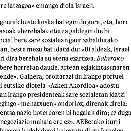
re latzagoa» emango diola Israeli.
goerak beste koska bat egin du gora, eta, hori
asoak «berehala» etetea galdegin die bi
Social bere sare sozialean gaur zabaldutako
n, beste mezu bat idatzi du: «Bi aldeak, Israel
ari dira berehala su etena ezartzea.
Bakerako
bere horretan daude, artean ezjakintasunaren
ende». Gainera, oroitarazi du Irango portuei
i eutsiko diotela «Azken Akordioa» adostu
an Irango presidenteak sare sozialetan idatzi
 egingo «mehatxuen» ondorioz, direnak direla:
entsa nazio boterearen bi hegalak dira; ez dug
a negoziazio mahaia ere ez». AEBetako iturri
l Jazeera hedabideari baieztatu diote Israelgo