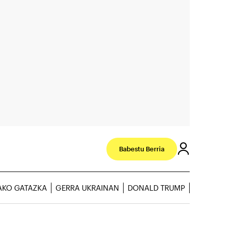
Babestu Berria
AKO GATAZKA
GERRA UKRAINAN
DONALD TRUMP