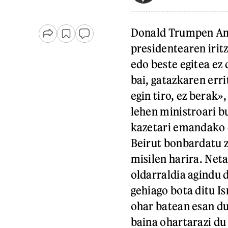
Donald Trumpen Am
presidentearen irit
edo beste egitea ez
bai, gatazkaren err
egin tiro, ez berak
lehen ministroari 
kazetari emandako 
Beirut bonbardatu z
misilen harira. Ne
oldarraldia agindu d
gehiago bota ditu I
ohar batean esan du
baina ohartarazi du