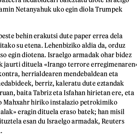
jamin Netanyahuk uko egin diola Trumpek
beste behin erakutsi dute paper errea dela
itako su etena. Lehenbiziko aldia da, orduz
aso egin diotena. Israelgo armadak ohar bidez
ak jaurti dituela «Irango terrore erregimenaren
 kontra, herrialdearen mendebaldean eta
hedabideek, berriz, kaleratu dute eztandak
ruan, baita Tabriz eta Isfahan hirietan ere, eta
Mahxahr hiriko instalazio petrokimiko
alak» eragin dituela eraso batek; han misil
dituztela esan du Israelgo armadak, Reuters
a.