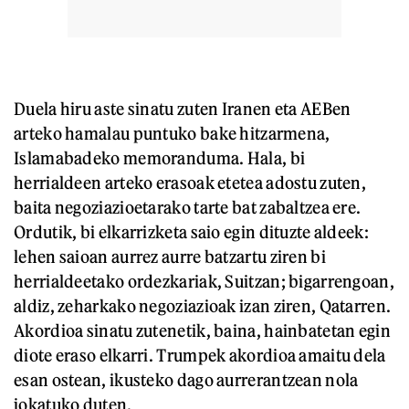
Duela hiru aste sinatu zuten Iranen eta AEBen
arteko hamalau puntuko bake hitzarmena,
Islamabadeko memoranduma. Hala, bi
herrialdeen arteko erasoak etetea adostu zuten,
baita negoziazioetarako tarte bat zabaltzea ere.
Ordutik, bi elkarrizketa saio egin dituzte aldeek:
lehen saioan aurrez aurre batzartu ziren bi
herrialdeetako ordezkariak, Suitzan; bigarrengoan,
aldiz, zeharkako negoziazioak izan ziren, Qatarren.
Akordioa sinatu zutenetik, baina, hainbatetan egin
diote eraso elkarri. Trumpek akordioa amaitu dela
esan ostean, ikusteko dago aurrerantzean nola
jokatuko duten.