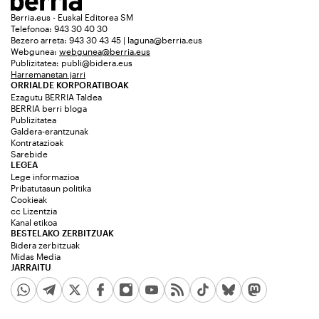
Berria.eus - Euskal Editorea SM
Telefonoa: 943 30 40 30
Bezero arreta: 943 30 43 45 | laguna@berria.eus
Webgunea:
webgunea@berria.eus
Publizitatea:
publi@bidera.eus
Harremanetan jarri
ORRIALDE KORPORATIBOAK
Ezagutu BERRIA Taldea
BERRIA berri bloga
Publizitatea
Galdera-erantzunak
Kontratazioak
Sarebide
LEGEA
Lege informazioa
Pribatutasun politika
Cookieak
cc Lizentzia
Kanal etikoa
BESTELAKO ZERBITZUAK
Bidera zerbitzuak
Midas Media
JARRAITU