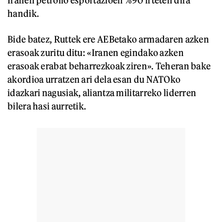
handik.
Bide batez, Ruttek ere AEBetako armadaren azken
erasoak zuritu ditu: «Iranen egindako azken
erasoak erabat beharrezkoak ziren». Teheran bake
akordioa urratzen ari dela esan du NATOko
idazkari nagusiak, aliantza militarreko liderren
bilera hasi aurretik.