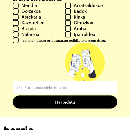
Mendia
Arratsaldekoa
Goizekoa
Badok
Astekaria
Kinka
Kazetaritza
Gipuzkoa
Bizkaia
Araba
Nafarroa
Iparraldea
Izena ematean
pribatutasun politika
onartzen duzu.