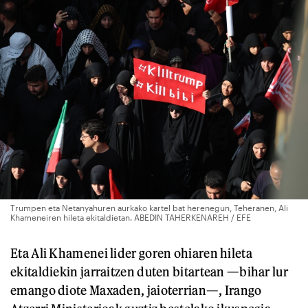
Trumpen eta Netanyahuren aurkako kartel bat herenegun, Teheranen, Ali
Khameneiren hileta ekitaldietan. ABEDIN TAHERKENAREH / EFE
Eta Ali Khamenei lider goren ohiaren hileta
ekitaldiekin jarraitzen duten bitartean —bihar lur
emango diote Maxaden, jaioterrian—, Irango