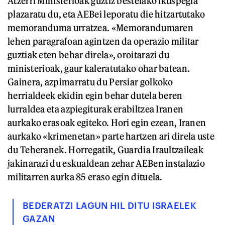
Atzerri Ministerioak guztiz bestelako ikuspegia
plazaratu du, eta AEBei leporatu die hitzartutako
memoranduma urratzea. «Memorandumaren
lehen paragrafoan agintzen da operazio militar
guztiak eten behar direla», oroitarazi du
ministerioak, gaur kaleratutako ohar batean.
Gainera, azpimarratu du Persiar golkoko
herrialdeek ekidin egin behar dutela beren
lurraldea eta azpiegiturak erabiltzea Iranen
aurkako erasoak egiteko. Hori egin ezean, Iranen
aurkako «krimenetan» parte hartzen ari direla uste
du Teheranek. Horregatik, Guardia Iraultzaileak
jakinarazi du eskualdean zehar AEBen instalazio
militarren aurka 85 eraso egin dituela.
BEDERATZI LAGUN HIL DITU ISRAELEK
GAZAN