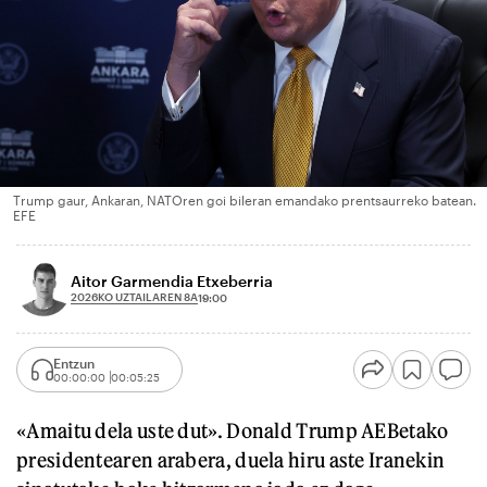
Trump gaur, Ankaran, NATOren goi bileran emandako prentsaurreko batean.
EFE
Aitor Garmendia Etxeberria
2026KO UZTAILAREN 8A
19:00
Entzun
00:00:00
00:05:25
«Amaitu dela uste dut». Donald Trump AEBetako
presidentearen arabera, duela hiru aste Iranekin