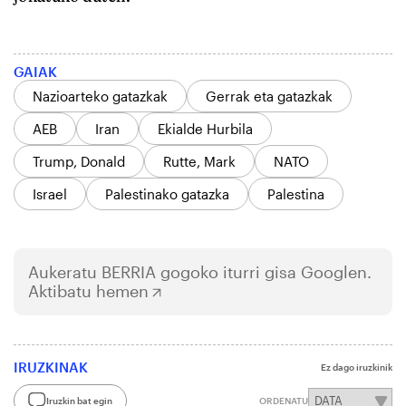
GAIAK
Nazioarteko gatazkak
Gerrak eta gatazkak
AEB
Iran
Ekialde Hurbila
Trump, Donald
Rutte, Mark
NATO
Israel
Palestinako gatazka
Palestina
Aukeratu
BERRIA
gogoko iturri gisa Googlen.
Aktibatu hemen
IRUZKINAK
Ez dago iruzkinik
Iruzkin bat egin
ORDENATU