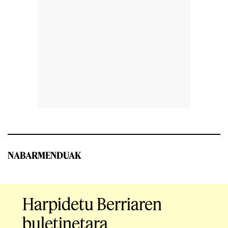
NABARMENDUAK
Harpidetu Berriaren
buletinetara