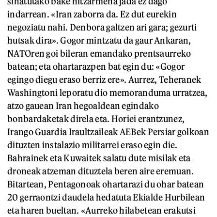
sinatutako bake hitzarmena jada ez dago
indarrean. «Iran zaborra da. Ez dut eurekin
negoziatu nahi. Denbora galtzen ari gara; gezurti
hutsak dira». Gogor mintzatu da gaur Ankaran,
NATOren goi bileran emandako prentsaurreko
batean; eta ohartarazpen bat egin du: «Gogor
egingo diegu eraso berriz ere». Aurrez, Teheranek
Washingtoni leporatu dio memoranduma urratzea,
atzo gauean Iran hegoaldean egindako
bonbardaketak direla eta. Horiei erantzunez,
Irango Guardia Iraultzaileak AEBek Persiar golkoan
dituzten instalazio militarrei eraso egin die.
Bahrainek eta Kuwaitek salatu dute misilak eta
droneak atzeman dituztela beren aire eremuan.
Bitartean, Pentagonoak ohartarazi du ohar batean
20 gerraontzi daudela hedatuta Ekialde Hurbilean
eta haren bueltan. «Aurreko hilabetean erakutsi