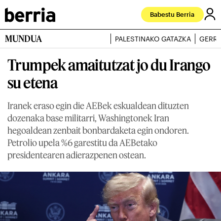
Babestu Berria
MUNDUA
PALESTINAKO GATAZKA
GERRA
Trumpek amaitutzat jo du Irango
su etena
Iranek eraso egin die AEBek eskualdean dituzten
dozenaka base militarri, Washingtonek Iran
hegoaldean zenbait bonbardaketa egin ondoren.
Petrolio upela %6 garestitu da AEBetako
presidentearen adierazpenen ostean.