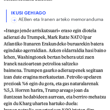
IKUSI GEHIAGO
AEBen eta Iranen arteko memoranduma
«Irango jende arriskutsuari» eraso egin diotela
adierazi du Trumpek, Mark Rutte NATO Ipar
Atlantiko Itunaren Erakundeko buruarekin batera
egindako agerraldian. Azken oldarraldia hasi baino
lehen, Washingtonek bertan behera utzi zuen
Iranek nazioartean petrolioa saltzeko
baimena. Trumpen gaurko adierazpenek segituan
izan dute eragina merkatuetan. Petrolio upelaren
prezioak %6 egin du gora, eta gas naturalarenak
%5,3. Horren harira, Trump areago joan da
iluntzean hedabideen aurrean, eta berriro mehatxu
egin du Kharg uhartea hartuko duela:
Iranen petrolio esportazioen %90 irteten dira