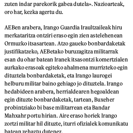
zuten indar parekorik gabea dutela». Nazioarteak,
oro har, kezka agertu du.
AEBen arabera, Irango Guardia Iraultzaileak hiru
merkataritza ontziri eraso egin zien astelehenean
Ormuzko itsasartean. Atzo gaueko bonbardaketak
justifikatzeko, AEBetako buruzagitza militarrak
esan du ohar batean Iranek itsasontzi komertzialen
aurkako erasoak egiteko ahalmena murrizteko egin
dituztela bonbardaketak, eta Irango laurogei
helburu militar baino gehiago jo dituztela. Irango
hedabideen arabera, herrialdearen hegoaldean
egin dituzte bonbardaketak, tartean, Buxeher
probintziako bi base militarrean eta Bandar
Mahxahr portu hirian. Aire eraso horiek Irango
zortzi militar hil dituzte, iturri ofizialek komunikatu
batean zehaztu dutenez.