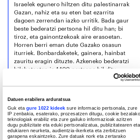
Israelek egunero hiltzen ditu palestinarrak
Gazan, nahiz eta su eten bat ezarrita
dagoen zerrendan iazko urritik. Bada gaur
beste bederatzi pertsona hil ditu han; bi
tiroz, eta gainontzekoak aire erasoetan.
Horren berri eman dute Gazako osasun
iturriek. Bonbardaketek, gainera, hainbat
zauritu eragin dituzte. Azkeneko bederatzi
hilabeteetan ia 1.100 pertsona hil ditu
Israelek Gazan.
Datuen erabilera arduratsua
Guk eta
gure 1022 kideek
sure informacio pertsonala, zure
IP zenbakia, esaterako, prozesatzen ditugu, cookie bezalak
teknologiak erabiliz eta zure gailuko informazioak azitzen
dugu publizitate eta eduki pertsonalizatua, publizitatearen eta
edukiaren neurketa, audientzia-ikerketa eta zerbitzuen
garapena eskaintzeko. Zure datuak nork eta zertarako