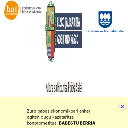
Zure babes ekonomikoari esker
egiten dugu kazetaritza
konprometitua.
BABESTU BERRIA