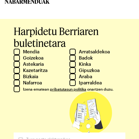
NABARMENDUAK
Harpidetu Berriaren
buletinetara
Mendia
Arratsaldekoa
Goizekoa
Badok
Astekaria
Kinka
Kazetaritza
Gipuzkoa
Bizkaia
Araba
Nafarroa
Iparraldea
Izena ematean
pribatutasun politika
onartzen duzu.