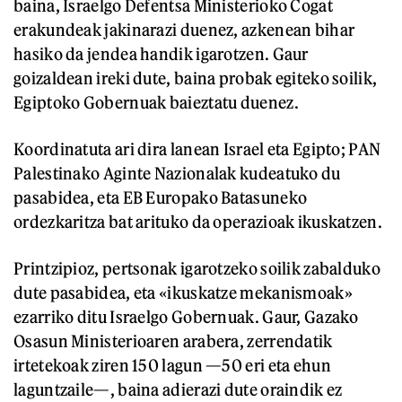
baina, Israelgo Defentsa Ministerioko Cogat
erakundeak jakinarazi duenez, azkenean bihar
hasiko da jendea handik igarotzen. Gaur
goizaldean ireki dute, baina probak egiteko soilik,
Egiptoko Gobernuak baieztatu duenez.
Koordinatuta ari dira lanean Israel eta Egipto; PAN
Palestinako Aginte Nazionalak kudeatuko du
pasabidea, eta EB Europako Batasuneko
ordezkaritza bat arituko da operazioak ikuskatzen.
Printzipioz, pertsonak igarotzeko soilik zabalduko
dute pasabidea, eta «ikuskatze mekanismoak»
ezarriko ditu Israelgo Gobernuak. Gaur, Gazako
Osasun Ministerioaren arabera, zerrendatik
irtetekoak ziren 150 lagun —50 eri eta ehun
laguntzaile—, baina adierazi dute oraindik ez