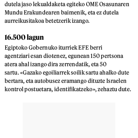
dutela jaso lekualdaketa egiteko OME Osasunaren
Mundu Erakundearen baimenik, eta ez dutela
aurreikusitakoa betetzerik izango.
16.500 lagun
Egiptoko Gobernuko iturriek EFE berri
agentziari esan diotenez, egunean 150 pertsona
atera ahal izango dira zerrendatik, eta 50
sartu. «Gazako egoiliarrek soilik sartu ahalko dute
bertara, eta autobusez eramango dituzte Israelen
kontrol postuetara, identifikatzeko», zehaztu dute.