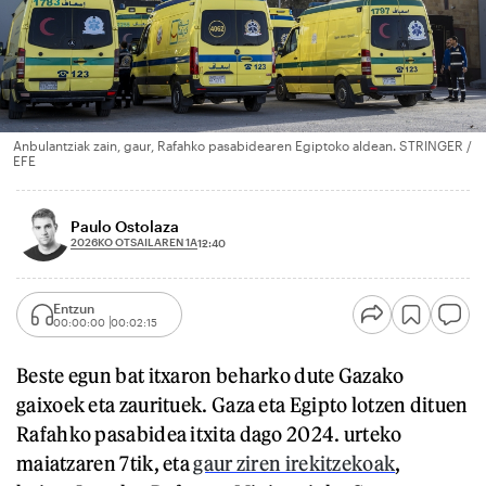
Anbulantziak zain, gaur, Rafahko pasabidearen Egiptoko aldean. STRINGER /
EFE
Paulo Ostolaza
2026KO OTSAILAREN 1A
12:40
Entzun
00:00:00
00:02:15
Beste egun bat itxaron beharko dute Gazako
gaixoek eta zaurituek. Gaza eta Egipto lotzen dituen
Rafahko pasabidea itxita dago 2024. urteko
maiatzaren 7tik, eta
gaur ziren irekitzekoak
,