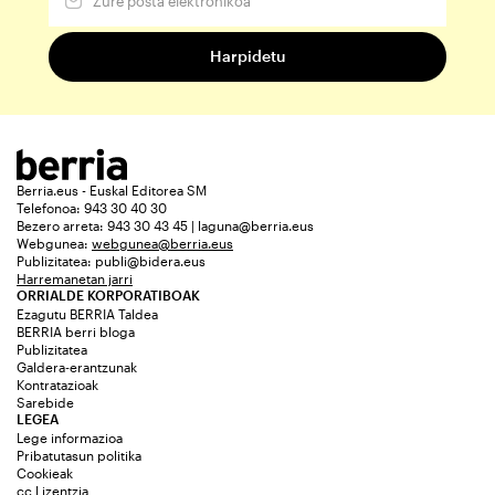
Berria.eus - Euskal Editorea SM
Telefonoa: 943 30 40 30
Bezero arreta: 943 30 43 45 | laguna@berria.eus
Webgunea:
webgunea@berria.eus
Publizitatea:
publi@bidera.eus
Harremanetan jarri
ORRIALDE KORPORATIBOAK
Ezagutu BERRIA Taldea
BERRIA berri bloga
Publizitatea
Galdera-erantzunak
Kontratazioak
Sarebide
LEGEA
Lege informazioa
Pribatutasun politika
Cookieak
cc Lizentzia