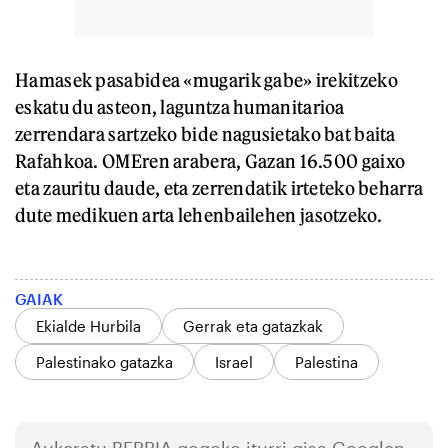
Hamasek pasabidea «mugarik gabe» irekitzeko
eskatu du asteon, laguntza humanitarioa
zerrendara sartzeko bide nagusietako bat baita
Rafahkoa. OMEren arabera, Gazan 16.500 gaixo
eta zauritu daude, eta zerrendatik irteteko beharra
dute medikuen arta lehenbailehen jasotzeko.
GAIAK
Ekialde Hurbila
Gerrak eta gatazkak
Palestinako gatazka
Israel
Palestina
Aukeratu
BERRIA
gogoko iturri gisa Googlen.