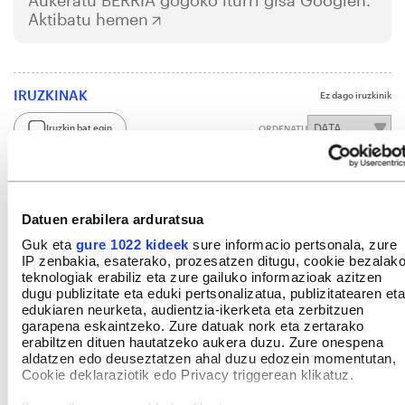
Aktibatu hemen
IRUZKINAK
Ez dago iruzkinik
Iruzkin bat egin
ORDENATU
Datuen erabilera arduratsua
Guk eta
gure 1022 kideek
sure informacio pertsonala, zure
IP zenbakia, esaterako, prozesatzen ditugu, cookie bezalak
teknologiak erabiliz eta zure gailuko informazioak azitzen
dugu publizitate eta eduki pertsonalizatua, publizitatearen eta
edukiaren neurketa, audientzia-ikerketa eta zerbitzuen
garapena eskaintzeko. Zure datuak nork eta zertarako
erabiltzen dituen hautatzeko aukera duzu. Zure onespena
aldatzen edo deuseztatzen ahal duzu edozein momentutan,
Cookie deklaraziotik edo Privacy triggerean klikatuz.