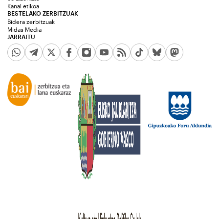
Kanal etikoa
BESTELAKO ZERBITZUAK
Bidera zerbitzuak
Midas Media
JARRAITU