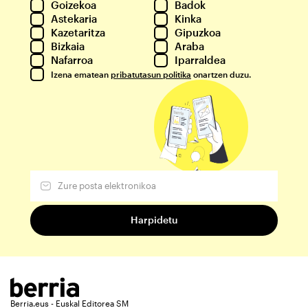
Goizekoa
Badok
Astekaria
Kinka
Kazetaritza
Gipuzkoa
Bizkaia
Araba
Nafarroa
Iparraldea
Izena ematean
pribatutasun politika
onartzen duzu.
Berria.eus - Euskal Editorea SM