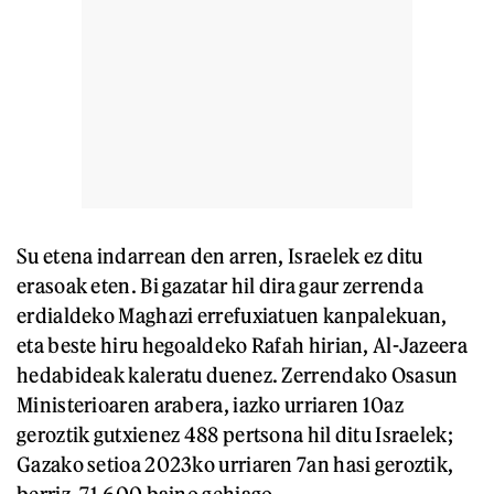
Su etena indarrean den arren, Israelek ez ditu
erasoak eten. Bi gazatar hil dira gaur zerrenda
erdialdeko Maghazi errefuxiatuen kanpalekuan,
eta beste hiru hegoaldeko Rafah hirian, Al-Jazeera
hedabideak kaleratu duenez. Zerrendako Osasun
Ministerioaren arabera, iazko urriaren 10az
geroztik gutxienez 488 pertsona hil ditu Israelek;
Gazako setioa 2023ko urriaren 7an hasi geroztik,
berriz, 71.600 baino gehiago.