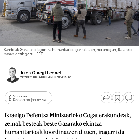
Kamioiak Gazarako laguntza humanitarioa garraiatzen, herenegun, Rafahko
pasabidetik gertu. EFE
Julen Otaegi Leonet
2026KO URTARRILAREN 30A
15:30
Entzun
00:00:00
00:02:39
Israelgo Defentsa Ministerioko Cogat erakundeak,
zeinak besteak beste Gazarako ekintza
humanitarioak koordinatzen dituen, iragarri du