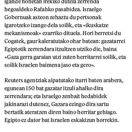
igande honetan irekiko dutela zerrenda
hegoaldeko Rafahko pasabidea. Israelgo
Gobernuak asteon zehaztu du pertsonak
igarotzeko izango dela soilik, eta «ikuskatze
mekanismoak» ezarriko dituela. Hori berretsi du
Cogatek, gaur kaleratutako ohar batean: gazatarrei
Egiptotik zerrendara itzultzen utziko die, baina
«Gaza gerra garaian utzi zuten herritarrei soilik, eta
soilik Israelen baimena jaso eta gero».
Reuters agentziak aipatutako iturri baten arabera,
egunean 150 bat gazatar itzuli ahalko dira
zerrendara; eta Israelgo zenbait hedabidek
jakinarazi dutenez, Gazara ezingo dira sartu
bertatik ateratzen diren baino herritar gehiago.
Egipto ez dator bat Israelen eskakizun horrekin.