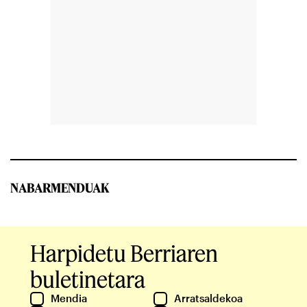
NABARMENDUAK
Harpidetu Berriaren
buletinetara
Mendia
Arratsaldekoa