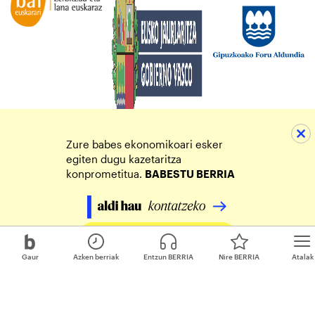
Zure babes ekonomikoari esker
egiten dugu kazetaritza
konprometitua.
BABESTU BERRIA
Egin zure ekarpena
Gaur
Azken berriak
Entzun BERRIA
Nire BERRIA
Atalak