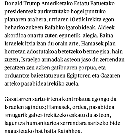
Donald Trump Ameriketako Estatu Batuetako
presidenteak aurkeztutako hogei puntuko
planaren arabera, urriaren 10etik irekita egon
beharko zukeen Rafahko igarobideak. Aldeek
akordioa onartu zuten egunetik, alegia. Baina
Israelek itxia izan du orain arte, Hamasek plan
horretan adostutakoa betetzeko berme gisa; hain
zuzen, Israelgo armadak asteon jaso du zerrendan
geratzen zen
azken gatibuaren gorpua
, eta
orduantxe baieztatu zuen Egiptoren eta Gazaren
arteko pasabidea irekiko zuela.
Gazatarren sartu-irtena kontrolatua egongo da
Israelen aginduz; Hamasek, ordea, pasabidea
«mugarik gabe» irekitzeko eskatu du asteon,
laguntza humanitarioa zerrendara sartzeko bide
nagusietako bat baita Rafahkoa.