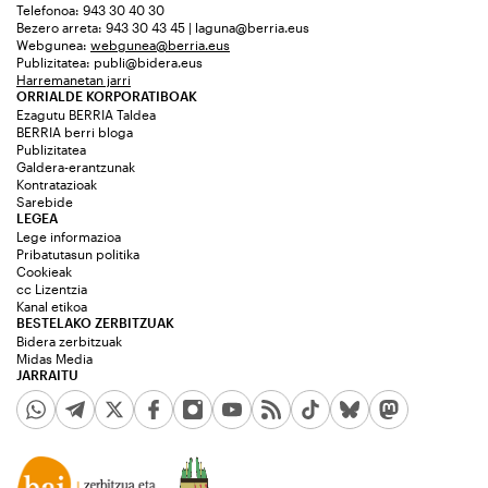
Telefonoa: 943 30 40 30
Bezero arreta: 943 30 43 45 | laguna@berria.eus
Webgunea:
webgunea@berria.eus
Publizitatea:
publi@bidera.eus
Harremanetan jarri
ORRIALDE KORPORATIBOAK
Ezagutu BERRIA Taldea
BERRIA berri bloga
Publizitatea
Galdera-erantzunak
Kontratazioak
Sarebide
LEGEA
Lege informazioa
Pribatutasun politika
Cookieak
cc Lizentzia
Kanal etikoa
BESTELAKO ZERBITZUAK
Bidera zerbitzuak
Midas Media
JARRAITU