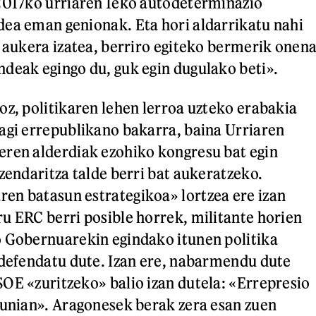
2017ko urriaren 1eko autodeterminazio
ea eman genionak. Eta hori aldarrikatu nahi
o aukera izatea, berriro egiteko bermerik onen
deak egingo du, guk egin dugulako beti».
oz, politikaren lehen lerroa uzteko erabakia
agi errepublikano bakarra, baina Urriaren
eren alderdiak ezohiko kongresu bat egin
zendaritza talde berri bat aukeratzeko.
en batasun estrategikoa» lortzea ere izan
u ERC berri posible horrek, militante horien
o Gobernuarekin egindako itunen politika
 defendatu dute. Izan ere, nabarmendu dute
OE «zuritzeko» balio izan dutela: «Errepresio
lunian». Aragonesek berak zera esan zuen