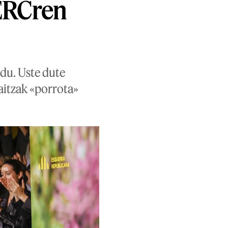
 ERCren
du. Uste dute
itzak «porrota»