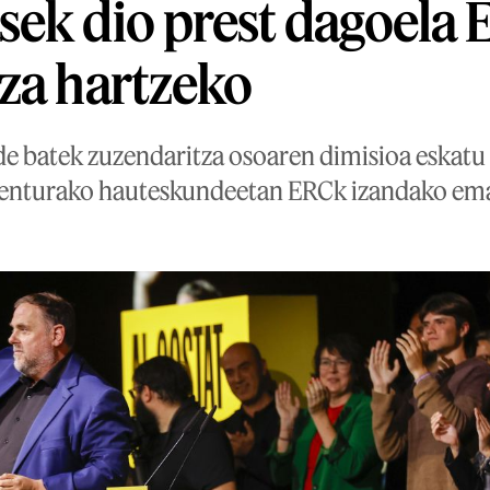
ek dio prest dagoela
za hartzeko
de batek zuzendaritza osoaren dimisioa eskatu 
enturako hauteskundeetan ERCk izandako ema