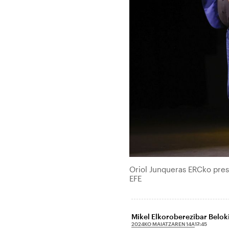
Oriol Junqueras ERCko pres
EFE
Mikel Elkoroberezibar Beloki
2024KO MAIATZAREN 14A
17:45