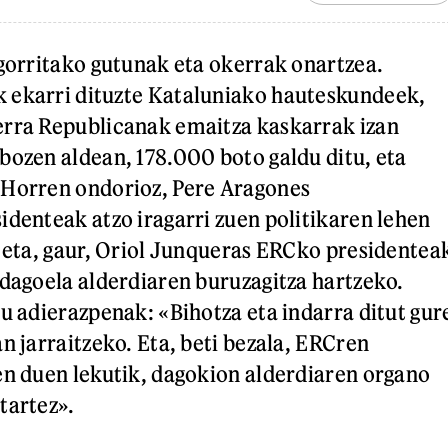
igorritako gutunak eta okerrak onartzea.
 ekarri dituzte Kataluniako hauteskundeek,
erra Republicanak emaitza kaskarrak izan
bozen aldean, 178.000 boto galdu ditu, eta
 Horren ondorioz, Pere Aragones
identeak atzo iragarri zuen politikaren lehen
, eta, gaur, Oriol Junqueras ERCko presidentea
 dagoela alderdiaren buruzagitza hartzeko.
tu adierazpenak: «Bihotza eta indarra ditut gur
n jarraitzeko. Eta, beti bezala, ERCren
en duen lekutik, dagokion alderdiaren organo
tartez».