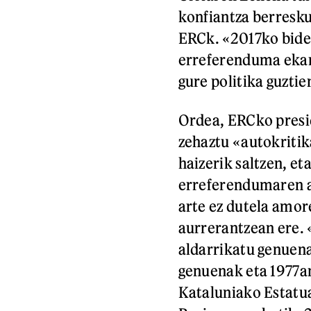
konfiantza berresku
ERCk. «2017ko bider
erreferenduma ekar
gure politika guzti
Ordea, ERCko presid
zehaztu «autokritik
haizerik saltzen, et
erreferendumaren a
arte ez dutela amor
aurrerantzean ere. 
aldarrikatu genuena
genuenak eta 1977an
Kataluniako Estatu