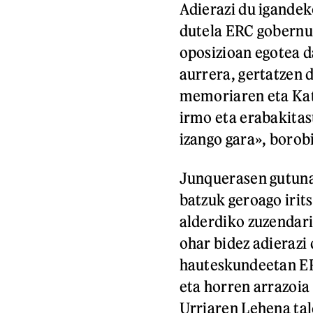
Adierazi du igandek
dutela ERC gobernua
oposizioan egotea d
aurrera, gertatzen 
memoriaren eta Kat
irmo eta erabakita
izango gara», borob
Junquerasen gutuna
batzuk geroago irits
alderdiko zuzendari
ohar bidez adieraz
hauteskundeetan ER
eta horren arrazoia 
Urriaren Lehena tal