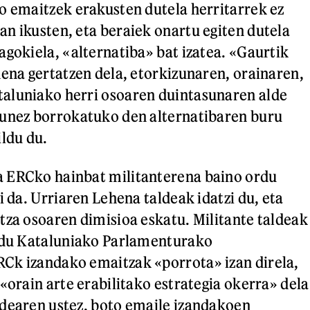
o emaitzek erakusten dutela herritarrek ez
n ikusten, eta beraiek onartu egiten dutela
agokiela, «alternatiba» bat izatea. «Gaurtik
dena gertatzen dela, etorkizunaren, orainaren,
aluniako herri osoaren duintasunaren alde
sunez borrokatuko den alternatibaren buru
ildu du.
 ERCko hainbat militanterena baino ordu
i da. Urriaren Lehena taldeak idatzi du, eta
tza osoaren dimisioa eskatu. Militante taldeak
i du Kataluniako Parlamenturako
Ck izandako emaitzak «porrota» izan direla,
«orain arte erabilitako estrategia okerra» dela
dearen ustez, boto emaile izandakoen