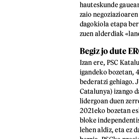
hauteskunde gauean,
zaio negoziazioaren 
dagokiola etapa ber
zuen alderdiak «lan
Begiz jo dute E
Izan ere, PSC Katalu
igandeko bozetan, 4
bederatzi gehiago. 
Catalunya) izango 
lidergoan duen zerr
2021eko bozetan esk
bloke independenti
lehen aldiz, eta ez 