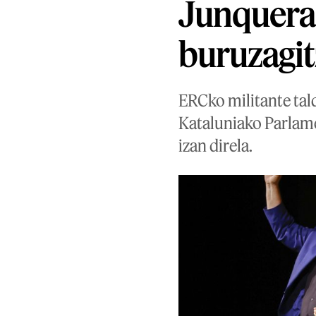
Junqueras
buruzagit
ERCko militante tal
Kataluniako Parlam
izan direla.