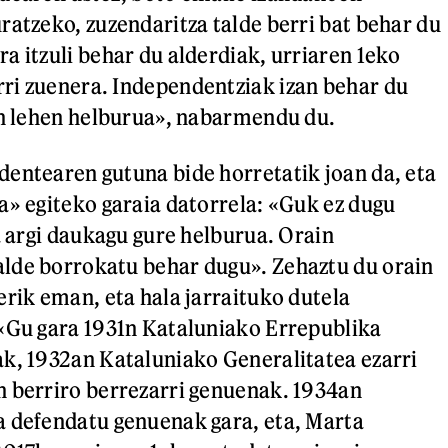
ratzeko, zuzendaritza talde berri bat behar du
a itzuli behar du alderdiak, urriaren 1eko
ri zuenera. Independentziak izan behar du
en lehen helburua», nabarmendu du.
entearen gutuna bide horretatik joan da, eta
a» egiteko garaia datorrela: «Guk ez dugu
a argi daukagu gure helburua. Orain
lde borrokatu behar dugu». Zehaztu du orain
erik eman, eta hala jarraituko dutela
«Gu gara 1931n Kataluniako Errepublika
k, 1932an Kataluniako Generalitatea ezarri
 berriro berrezarri genuenak. 1934an
a defendatu genuenak gara, eta, Marta