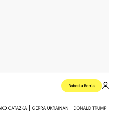
Babestu Berria
AKO GATAZKA
GERRA UKRAINAN
DONALD TRUMP