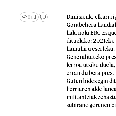
Dimisioak, elkarri 
Gorabehera handiak
hala nola ERC Esqu
dituelako: 2021eko 
hamahiru eserleku.
Generalitateko pres
lerroa utziko duela
erran du bera prest
Gutun bidez egin di
herriaren alde lanea
militantziak zehazt
subirano gorenen bi