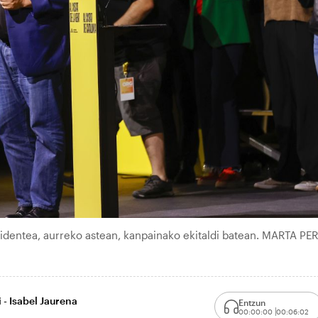
identea, aurreko astean, kanpainako ekitaldi batean. MARTA PER
 - Isabel Jaurena
Entzun
00:00:00
00:06:02