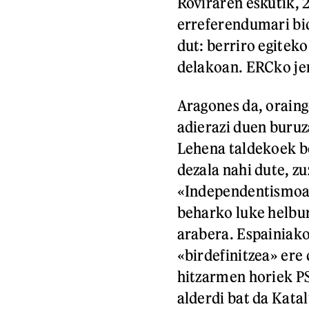
Roviraren eskutik, 
erreferendumari bid
dut: berriro egitek
delakoan. ERCko jen
Aragones da, oraing
adierazi duen buruz
Lehena taldekoek b
dezala nahi dute, zu
«Independentismoar
beharko luke helbur
arabera. Espainiak
«birdefinitzea» ere
hitzarmen horiek PS
alderdi bat da Kata