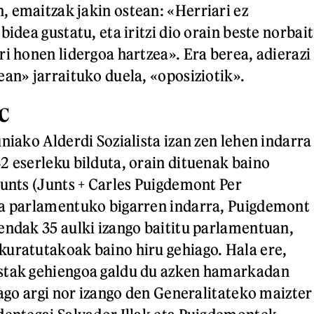
 emaitzak jakin ostean: «Herriari ez
bidea gustatu, eta iritzi dio orain beste norbait
ri honen lidergoa hartzea». Era berea, adierazi
ean» jarraituko duela, «oposiziotik».
RC
niako Alderdi Sozialista izan zen lehen indarra
2 eserleku bilduta, orain dituenak baino
Junts (Junts + Carles Puigdemont Per
da parlamentuko bigarren indarra, Puigdemont
endak 35 aulki izango baititu parlamentuan,
uratutakoak baino hiru gehiago. Hala ere,
stak gehiengoa galdu du azken hamarkadan
dago argi nor izango den Generalitateko maizter