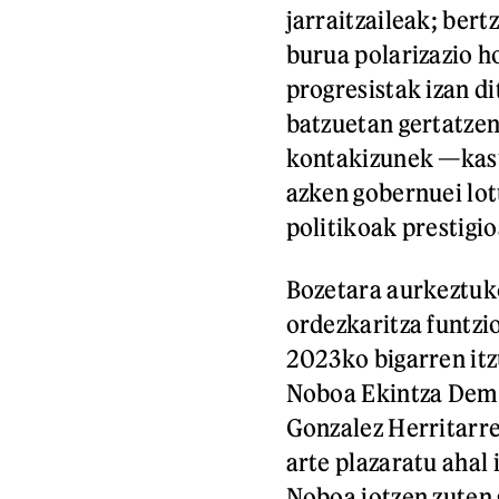
jarraitzaileak; bert
burua polarizazio 
progresistak izan d
batzuetan gertatzen
kontakizunek —kas
azken gobernuei lot
politikoak prestigio
Bozetara aurkeztuk
ordezkaritza funtzi
2023ko bigarren itzu
Noboa Ekintza Demo
Gonzalez Herritarr
arte plazaratu ahal 
Noboa jotzen zuten 