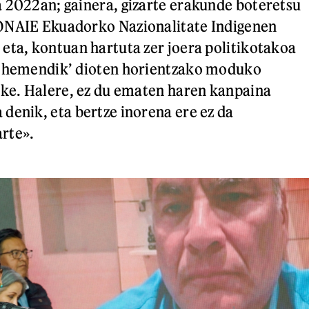
 2022an; gainera, gizarte erakunde boteretsu
ONAIE Ekuadorko Nazionalitate Indigenen
eta, kontuan hartuta zer joera politikotakoa
k hemendik’ dioten horientzako moduko
eke. Halere, ez du ematen haren kanpaina
denik, eta bertze inorena ere ez da
rte».