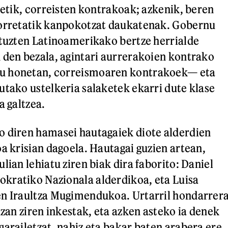
zetik, correisten kontrakoak; azkenik, beren
horretatik kanpokotzat daukatenak. Gobernu
ituzten Latinoamerikako bertze herrialde
 den bezala, agintari aurrerakoien kontrako
u honetan, correismoaren kontrakoek— eta
utako ustelkeria salaketek ekarri dute klase
a galtzea.
o diren hamasei hautagaiek diote alderdien
oa krisian dagoela. Hautagai guzien artean,
lian lehiatu ziren biak dira faborito: Daniel
kratiko Nazionala alderdikoa, eta Luisa
en Iraultza Mugimendukoa. Urtarril hondarrer
izan ziren inkestak, eta azken asteko ia denek
garailetzat, nahiz eta bakar baten arabera ere