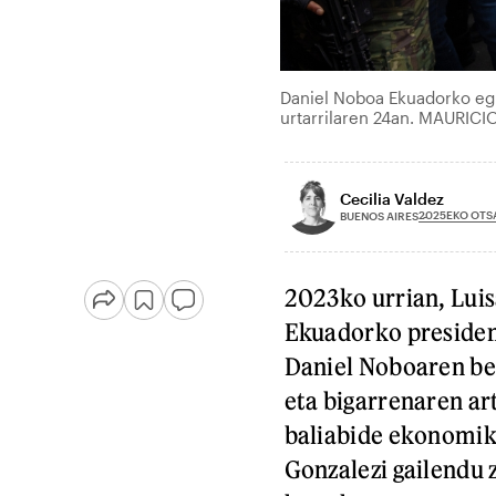
Daniel Noboa Ekuadorko egu
urtarrilaren 24an. MAURICI
Cecilia Valdez
2025EKO OTS
BUENOS AIRES
2023ko urrian, Luis
Ekuadorko president
Daniel Noboaren ber
eta bigarrenaren art
baliabide ekonomiko
Gonzalezi gailendu 