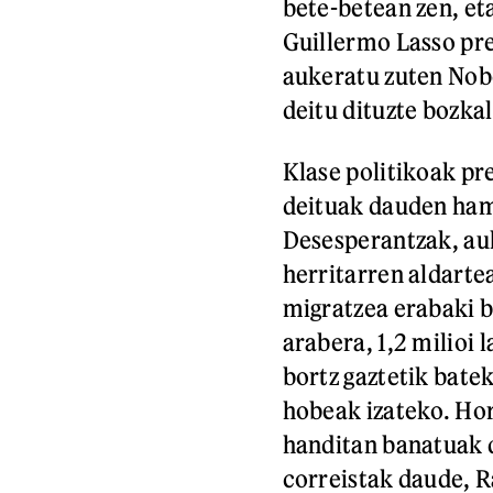
bete-betean zen, et
Guillermo Lasso pre
aukeratu zuten Nob
deitu dituzte bozka
Klase politikoak pr
deituak dauden ham
Desesperantzak, auk
herritarren aldarte
migratzea erabaki 
arabera, 1,2 milioi 
bortz gaztetik bate
hobeak izateko. Hor
handitan banatuak d
correistak daude, R