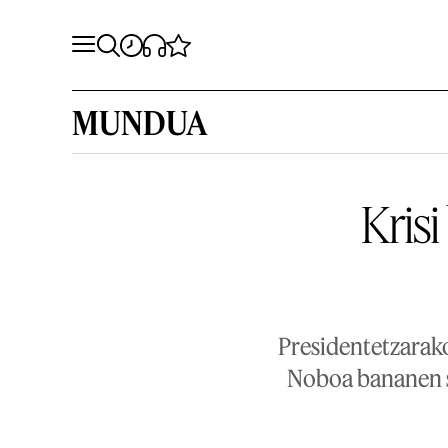
MUNDUA
Kris
Presidentetzarako
Noboa bananen s