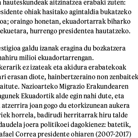
a hauteskundeak aitzinatzea erabaki zuten:
sidente ohiak hasitako agintaldia bukatzeko
oa; oraingo honetan, ekuadortarrak biharko
lekuetara, hurrengo presidentea hautatzeko.
estigioa galdu izanak eragina du bozkatzera
ahiru milioi ekuadortarrengan.
erarik ez izateak eta akidura erabatekoak
ari erasan diote, hainbertzeraino non zenbaite
baitute. Nazioarteko Migrazio Erakundearen
lagunek Ekuadortik alde egin nahi dute, eta
k atzerrira joan gogo du etorkizunean aukera
iek horrela, badirudi herritarrak hiru talde
audela joera politikoei dagokienez: batetik,
afael Correa presidente ohiaren (2007-2017)