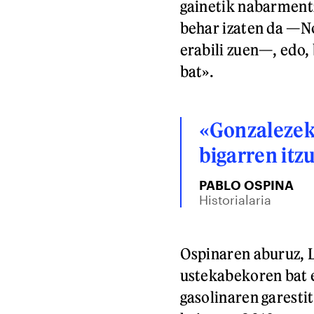
gainetik nabarmentz
behar izaten da —No
erabili zuen—, edo, 
bat».
«Gonzalezek
bigarren itz
PABLO OSPINA
Historialaria
Ospinaren aburuz, L
ustekabekoren bat 
gasolinaren garesti