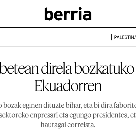
PALESTIN
i betean direla bozkatuko
Ekuadorren
 bozak eginen dituzte bihar, eta bi dira faborit
ektoreko enpresari eta egungo presidentea, et
hautagai correista.