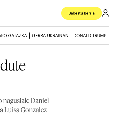
Babestu Berria
AKO GATAZKA
GERRA UKRAINAN
DONALD TRUMP
 dute
o nagusiak: Daniel
a Luisa Gonzalez