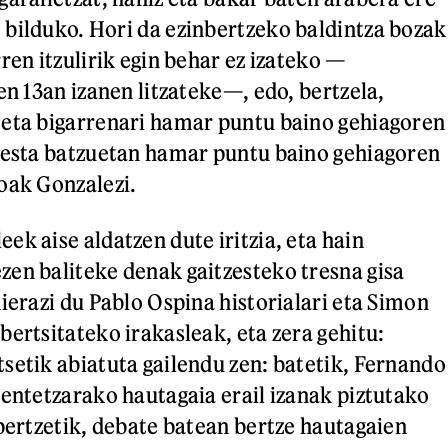
bilduko. Hori da ezinbertzeko baldintza bozak
ren itzulirik egin behar ez izateko —
en 13an izanen litzateke—, edo, bertzela,
 eta bigarrenari hamar puntu baino gehiagoren
kesta batzuetan hamar puntu baino gehiagoren
oak Gonzalezi.
ek aise aldatzen dute iritzia, eta hain
en baliteke denak gaitzesteko tresna gisa
ierazi du Pablo Ospina historialari eta Simon
bertsitateko irakasleak, eta zera gehitu:
setik abiatuta gailendu zen: batetik, Fernando
dentetzarako hautagaia erail izanak piztutako
 bertzetik, debate batean bertze hautagaien