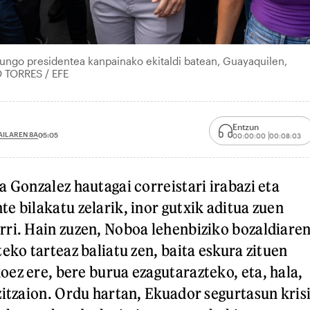
ngo presidentea kanpainako ekitaldi batean, Guayaquilen,
O TORRES / EFE
Entzun
AILAREN 8A
05:05
00:00:00
00:08:03
a Gonzalez hautagai correistari irabazi eta
e bilakatu zelarik, inor gutxik aditua zuen
ri. Hain zuzen, Noboa lehenbiziko bozaldiare
eko tarteaz baliatu zen, baita eskura zituen
ez ere, bere burua ezagutarazteko, eta, hala,
zitzaion. Ordu hartan, Ekuador segurtasun kris