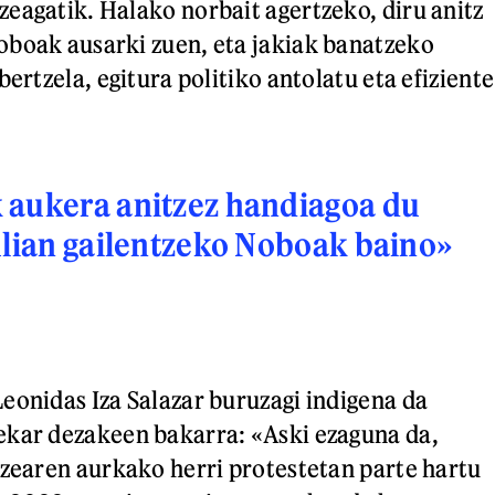
eagatik. Halako norbait agertzeko, diru anitz
boak ausarki zuen, eta jakiak banatzeko
bertzela, egitura politiko antolatu eta efiziente
 aukera anitzez handiagoa du
ulian gailentzeko Noboak baino»
eonidas Iza Salazar buruzagi indigena da
ekar dezakeen bakarra: «Aski ezaguna da,
tzearen aurkako herri protestetan parte hartu