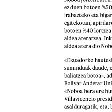
ez duen botoen %50 
irabazteko eta bigar
egitekotan, apirilar
botoen %40 lortzea
aldea ateratzea. In
aldea atera dio Nob
«Ekuadorko hautesle
suminduak daude, ez
baliatzea botoa», ad
Bolivar Andetar Uni
«Noboa bera ere hut
Villavicencio presi
asalduragatik, eta,