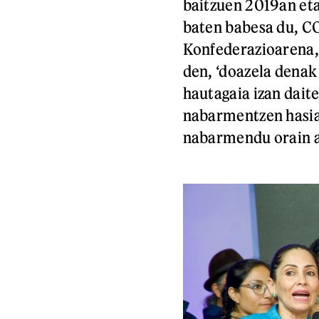
baitzuen 2019an eta
baten babesa du, C
Konfederazioarena, 
den, ‘doazela dena
hautagaia izan dait
nabarmentzen hasia 
nabarmendu orain a