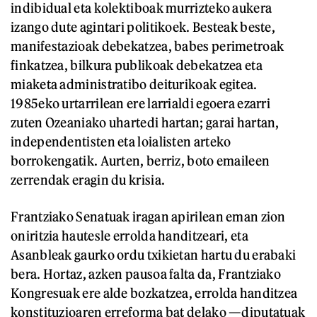
indibidual eta kolektiboak murrizteko aukera
izango dute agintari politikoek. Besteak beste,
manifestazioak debekatzea, babes perimetroak
finkatzea, bilkura publikoak debekatzea eta
miaketa administratibo deiturikoak egitea.
1985eko urtarrilean ere larrialdi egoera ezarri
zuten Ozeaniako uhartedi hartan; garai hartan,
independentisten eta loialisten arteko
borrokengatik. Aurten, berriz, boto emaileen
zerrendak eragin du krisia.
Frantziako Senatuak iragan apirilean eman zion
oniritzia hautesle errolda handitzeari, eta
Asanbleak gaurko ordu txikietan hartu du erabaki
bera. Hortaz, azken pausoa falta da, Frantziako
Kongresuak ere alde bozkatzea, errolda handitzea
konstituzioaren erreforma bat delako —diputatuak