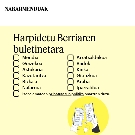
NABARMENDUAK
Harpidetu Berriaren
buletinetara
Mendia
Arratsaldekoa
Goizekoa
Badok
Astekaria
Kinka
Kazetaritza
Gipuzkoa
Bizkaia
Araba
Nafarroa
Iparraldea
Izena ematean
pribatutasun politika
onartzen duzu.