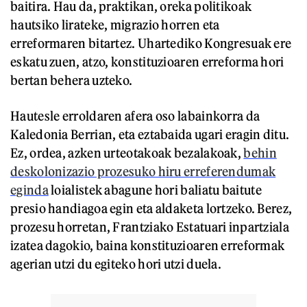
baitira. Hau da, praktikan, oreka politikoak
hautsiko lirateke, migrazio horren eta
erreformaren bitartez. Uhartediko Kongresuak ere
eskatu zuen, atzo, konstituzioaren erreforma hori
bertan behera uzteko.
Hautesle erroldaren afera oso labainkorra da
Kaledonia Berrian, eta eztabaida ugari eragin ditu.
Ez, ordea, azken urteotakoak bezalakoak,
behin
deskolonizazio prozesuko hiru erreferendumak
eginda
loialistek abagune hori baliatu baitute
presio handiagoa egin eta aldaketa lortzeko. Berez,
prozesu horretan, Frantziako Estatuari inpartziala
izatea dagokio, baina konstituzioaren erreformak
agerian utzi du egiteko hori utzi duela.