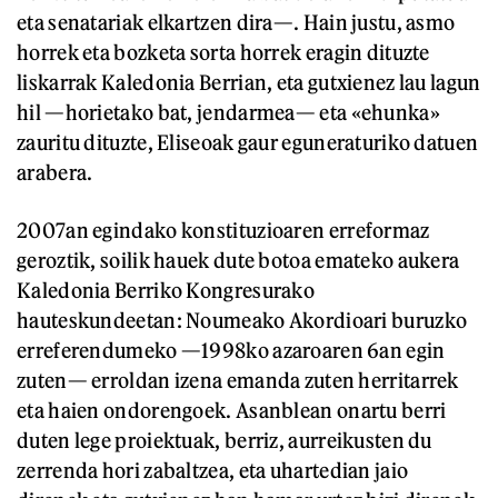
eta senatariak elkartzen dira—. Hain justu, asmo
horrek eta bozketa sorta horrek eragin dituzte
liskarrak Kaledonia Berrian, eta gutxienez lau lagun
hil —horietako bat, jendarmea— eta «ehunka»
zauritu dituzte, Eliseoak gaur eguneraturiko datuen
arabera.
2007an egindako konstituzioaren erreformaz
geroztik, soilik hauek dute botoa emateko aukera
Kaledonia Berriko Kongresurako
hauteskundeetan: Noumeako Akordioari buruzko
erreferendumeko —1998ko azaroaren 6an egin
zuten— erroldan izena emanda zuten herritarrek
eta haien ondorengoek. Asanblean onartu berri
duten lege proiektuak, berriz, aurreikusten du
zerrenda hori zabaltzea, eta uhartedian jaio