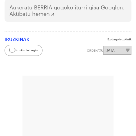
Aukeratu
BERRIA
gogoko iturri gisa Googlen.
Aktibatu hemen
IRUZKINAK
Ez dago iruzkinik
Iruzkin bat egin
ORDENATU