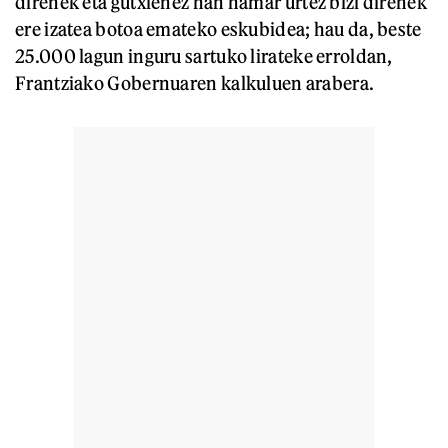
direnek eta gutxienez han hamar urtez bizi direnek
ere izatea botoa emateko eskubidea; hau da, beste
25.000 lagun inguru sartuko lirateke erroldan,
Frantziako Gobernuaren kalkuluen arabera.