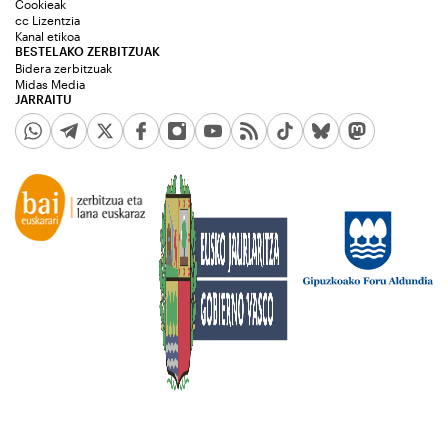
Cookieak
cc Lizentzia
Kanal etikoa
BESTELAKO ZERBITZUAK
Bidera zerbitzuak
Midas Media
JARRAITU