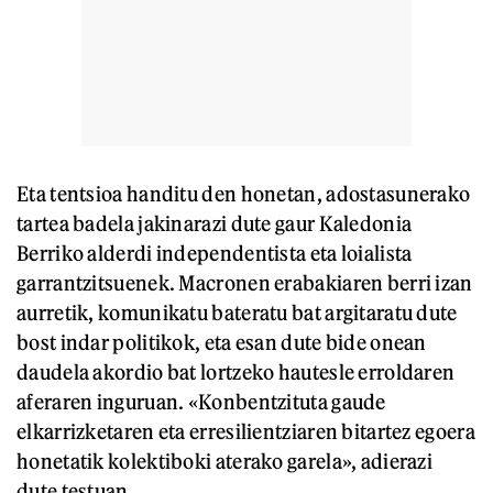
Eta tentsioa handitu den honetan, adostasunerako
tartea badela jakinarazi dute gaur Kaledonia
Berriko alderdi independentista eta loialista
garrantzitsuenek. Macronen erabakiaren berri izan
aurretik, komunikatu bateratu bat argitaratu dute
bost indar politikok, eta esan dute bide onean
daudela akordio bat lortzeko hautesle erroldaren
aferaren inguruan. «Konbentzituta gaude
elkarrizketaren eta erresilientziaren bitartez egoera
honetatik kolektiboki aterako garela», adierazi
dute testuan.