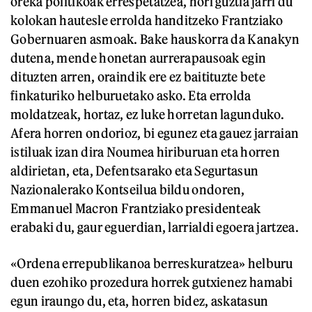
oreka politikoak errespetatzea, hori guztia jarri du
kolokan hautesle errolda handitzeko Frantziako
Gobernuaren asmoak. Bake hauskorra da Kanakyn
dutena, mende honetan aurrerapausoak egin
dituzten arren, oraindik ere ez baitituzte bete
finkaturiko helburuetako asko. Eta errolda
moldatzeak, hortaz, ez luke horretan lagunduko.
Afera horren ondorioz, bi egunez eta gauez jarraian
istiluak izan dira Noumea hiriburuan eta horren
aldirietan, eta, Defentsarako eta Segurtasun
Nazionalerako Kontseilua bildu ondoren,
Emmanuel Macron Frantziako presidenteak
erabaki du, gaur eguerdian, larrialdi egoera jartzea.
«Ordena errepublikanoa berreskuratzea» helburu
duen ezohiko prozedura horrek gutxienez hamabi
egun iraungo du, eta, horren bidez, askatasun