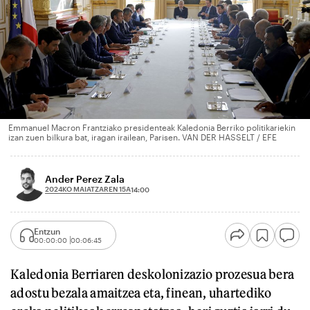
Emmanuel Macron Frantziako presidenteak Kaledonia Berriko politikariekin
izan zuen bilkura bat, iragan irailean, Parisen. VAN DER HASSELT / EFE
Ander Perez Zala
2024KO MAIATZAREN 15A
14:00
Entzun
00:00:00
00:06:45
Kaledonia Berriaren deskolonizazio prozesua bera
adostu bezala amaitzea eta, finean, uhartediko