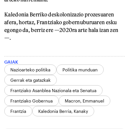
Kaledonia Berriko deskolonizazio prozesuaren
afera, hortaz, Frantziako gobernuburuaren esku
egongo da, berriz ere —2020ra arte hala izan zen
—.
GAIAK
Nazioarteko politika
Politika munduan
Gerrak eta gatazkak
Frantziako Asanblea Nazionala eta Senatua
Frantziako Gobernua
Macron, Emmanuel
Frantzia
Kaledonia Berria, Kanaky