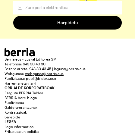
Berria.eus - Euskal Editorea SM
Telefonoa: 943 30 40 30
Bezero arreta: 943 30 43 45 | laguna@berria.eus
Webgunea:
webgunea@berria.eus
Publizitatea:
publi@bidera.eus
Harremanetan jarri
ORRIALDE KORPORATIBOAK
Ezagutu BERRIA Taldea
BERRIA berri bloga
Publizitatea
Galdera-erantzunak
Kontratazioak
Sarebide
LEGEA
Lege informazioa
Pribatutasun politika