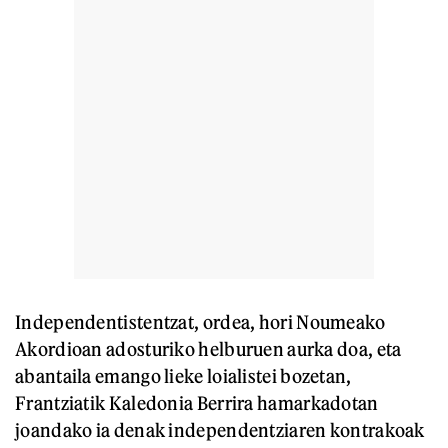
Independentistentzat, ordea, hori Noumeako
Akordioan adosturiko helburuen aurka doa, eta
abantaila emango lieke loialistei bozetan,
Frantziatik Kaledonia Berrira hamarkadotan
joandako ia denak independentziaren kontrakoak