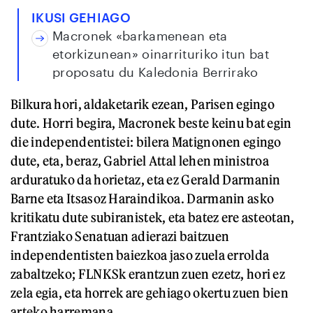
IKUSI GEHIAGO
Macronek «barkamenean eta
etorkizunean» oinarrituriko itun bat
proposatu du Kaledonia Berrirako
Bilkura hori, aldaketarik ezean, Parisen egingo
dute. Horri begira, Macronek beste keinu bat egin
die independentistei: bilera Matignonen egingo
dute, eta, beraz, Gabriel Attal lehen ministroa
arduratuko da horietaz, eta ez Gerald Darmanin
Barne eta Itsasoz Haraindikoa. Darmanin asko
kritikatu dute subiranistek, eta batez ere asteotan,
Frantziako Senatuan adierazi baitzuen
independentisten baiezkoa jaso zuela errolda
zabaltzeko; FLNKSk erantzun zuen ezetz, hori ez
zela egia, eta horrek are gehiago okertu zuen bien
arteko harremana.