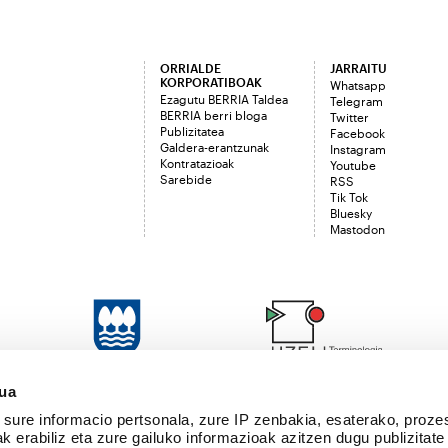
ORRIALDE
JARRAITU
KORPORATIBOAK
Whatsapp
Ezagutu BERRIA Taldea
Telegram
BERRIA berri bloga
Twitter
Publizitatea
Facebook
Galdera-erantzunak
Instagram
Kontratazioak
Youtube
Sarebide
RSS
Tik Tok
Bluesky
Mastodon
sua
sure informacio pertsonala, zure IP zenbakia, esaterako, proze
k erabiliz eta zure gailuko informazioak azitzen dugu publizitate