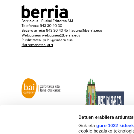
Berria.eus - Euskal Editorea SM
Telefonoa: 943 30 40 30
Bezero arreta: 943 30 43 45 | laguna@berria.eus
Webgunea:
webgunea@berria.eus
Publizitatea:
publi@bidera.eus
Harremanetan jarri
Datuen erabilera ardurat
Guk eta
gure 1022 kideek
cookie bezalako teknologia