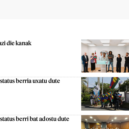
zi die kanak
status berria uxatu dute
status berri bat adostu dute