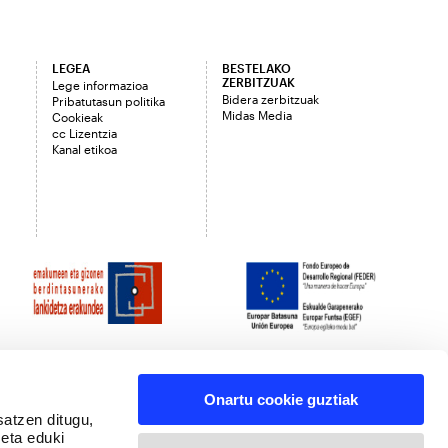
LEGEA
BESTELAKO
ZERBITZUAK
Lege informazioa
Bidera zerbitzuak
Pribatutasun politika
Midas Media
Cookieak
cc Lizentzia
Kanal etikoa
Onartu cookie guztiak
satzen ditugu,
 eta eduki