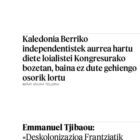
Kaledonia Berriko
independentistek aurrea hartu
diete loialistei Kongresurako
bozetan, baina ez dute gehiengo
osorik lortu
BEÑAT MUJIKA TELLERIA
Emmanuel Tjibaou:
«Deskolonizazioa Frantziatik