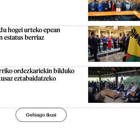
du hogei urteko epean
 estatus berriaz
riko ordezkariekin bilduko
tusaz eztabaidatzeko
Gehiago ikusi