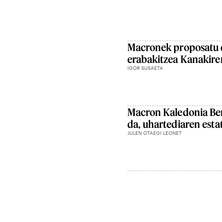
Macronek proposatu 
erabakitzea Kanakiren
IGOR SUSAETA
Macron Kaledonia Ber
da, uhartediaren esta
JULEN OTAEGI LEONET