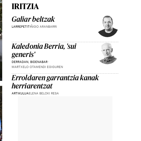
IRITZIA
Galiar beltzak
LARREPETIT
IÑIGO ARANBARRI
Kaledonia Berria, 'sui
generis'
DERRADAN, BIDENABAR
MARTXELO OTAMENDI EGIGUREN
Erroldaren garrantzia kanak
herriarentzat
ARTIKULUA
ELENA BELOKI RESA