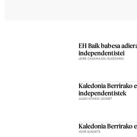
EH Baik babesa adiera
independentistei
LEIRE CASAMAJOU ELKEGARAI
Kaledonia Berrirako e
independentistek
JULEN OTAEGI LEONET
Kaledonia Berrirako e
IGOR SUSAETA