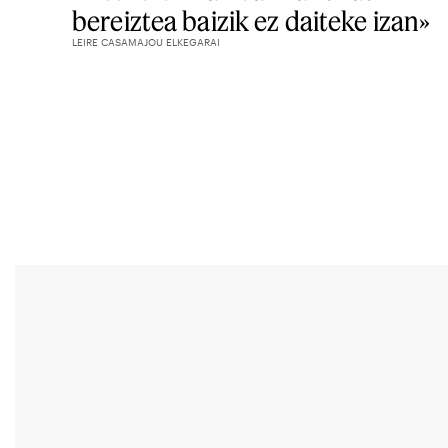
bereiztea baizik ez daiteke izan»
LEIRE CASAMAJOU ELKEGARAI