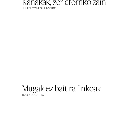
Kanakak, zer etorriko zain
JULEN OTAEGI LEONET
Mugak ez baitira finkoak
IGOR SUSAETA