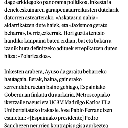
dago erkidegoko panorama politikoa, inkesta ia
denek eskuinaren garaipenaaurreikusten dutelarik
datorren astearterako. «Askatasun nahia»
aldarrikatzen dute haiek, eta «faxismoa geratu
beharra», berriz,ezkerrak. Hori guztia tentsio
handiko kanpaina baten erdian, bat eta bakarra
izanik hura definitzeko adituek errepikatzen duten
hitza: «Polarizazioa».
Inkesten arabera, Ayuso da garaitu beharreko
hautagaia. Berak, baina, gainerako
zerrendaburuetan baino gehiago, Espainiako
Gobernuan finkatu du aurkaria, Metroscopiako
ikertzaile nagusi eta UC3M Madrilgo Karlos III.a
Unibertsitateko irakasle Jose Pablo Ferrandizen
esanetan: «[Espainiako presidente] Pedro
Sanchezen neurrien kontrapisu gisa aurkeztea