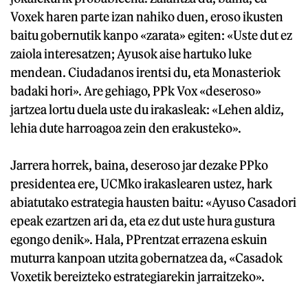
Voxek haren parte izan nahiko duen, eroso ikusten
baitu gobernutik kanpo «zarata» egiten: «Uste dut ez
zaiola interesatzen; Ayusok aise hartuko luke
mendean. Ciudadanos irentsi du, eta Monasteriok
badaki hori». Are gehiago, PPk Vox «deseroso»
jartzea lortu duela uste du irakasleak: «Lehen aldiz,
lehia dute harroagoa zein den erakusteko».
Jarrera horrek, baina, deseroso jar dezake PPko
presidentea ere, UCMko irakaslearen ustez, hark
abiatutako estrategia hausten baitu: «Ayuso Casadori
epeak ezartzen ari da, eta ez dut uste hura gustura
egongo denik». Hala, PPrentzat errazena eskuin
muturra kanpoan utzita gobernatzea da, «Casadok
Voxetik bereizteko estrategiarekin jarraitzeko».