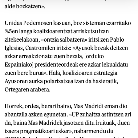
alde bozkatzen».
Unidas Podemosen kasuan, boz sisteman ezarritako
%5en langa koalizioarentzat arriskutsu izan
zitekeelakoan, «ontzia salbatzera» iritsi zen Pablo
Iglesias, Castromilen iritziz: «Ayusok bozak deitzen
azkar erreakzionatu zuen bezala, [orduko
Espainiako] presidenteordeak ere azkar lekualdatu
zuen bere burua». Hala, koalizioaren estrategia
Ayusoren aurka polarizatzea izan da hasieratik,
Ortegaren arabera.
Horrek, ordea, berari baino, Mas Madridi eman dio
abantaila azken egunetan. «UP zuhaitza astintzen ari
da, baina Mas Madridek jasotzen ditu fruituak, duen
izaera pragmatikoari esker», nabarmendu du