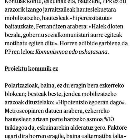
Kontuak kontu, eskuinak eta, batez ere, PPk ez du
arazorik izango jarraitzaileak hauteslekuetara
mobilizatzeko, hautesleak «hipereszitatuta»
baitauzkate, Ferrandizen arabera: «Haiek dioten
bezala, gobernu sozialkomunistari aurre egiteak
motibatu egiten ditu». Horren adibide garbiena da
PPren leloa:
Komunismoa edo askatasuna
.
Proiektu komunik ez
Polarizazioak, baina, ez du eragin bera ezkerreko
blokean; besteak beste, jendea mobilizatzeko
arazoak dituztelako: «Hipotentsio egoeran dago».
Metroscopiaren datuen arabera, ezkerreko
hautesleen artean parte hartzeko asmoa %10
txikiagoa da, eskuinarekin alderatuz gero. Faktore
ugari dira horren eragile, baina «alternatiba falta»