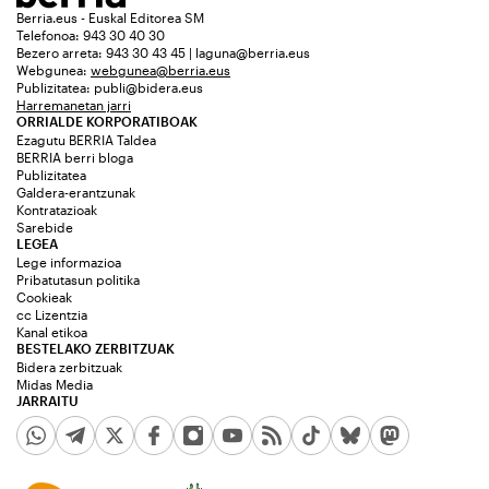
Berria.eus - Euskal Editorea SM
Telefonoa: 943 30 40 30
Bezero arreta: 943 30 43 45 | laguna@berria.eus
Webgunea:
webgunea@berria.eus
Publizitatea:
publi@bidera.eus
Harremanetan jarri
ORRIALDE KORPORATIBOAK
Ezagutu BERRIA Taldea
BERRIA berri bloga
Publizitatea
Galdera-erantzunak
Kontratazioak
Sarebide
LEGEA
Lege informazioa
Pribatutasun politika
Cookieak
cc Lizentzia
Kanal etikoa
BESTELAKO ZERBITZUAK
Bidera zerbitzuak
Midas Media
JARRAITU