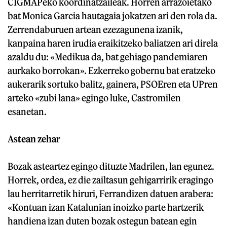
CIGMAPeko koordinatzaileak. Horren arrazoietako
bat Monica Garcia hautagaia jokatzen ari den rola da.
Zerrendaburuen artean ezezagunena izanik,
kanpaina haren irudia eraikitzeko baliatzen ari direla
azaldu du: «Medikua da, bat gehiago pandemiaren
aurkako borrokan». Ezkerreko gobernu bat eratzeko
aukerarik sortuko balitz, gainera, PSOEren eta UPren
arteko «zubi lana» egingo luke, Castromilen
esanetan.
Astean zehar
Bozak asteartez egingo dituzte Madrilen, lan egunez.
Horrek, ordea, ez die zailtasun gehigarririk eragingo
lau herritarretik hiruri, Ferrandizen datuen arabera:
«Kontuan izan Katalunian inoizko parte hartzerik
handiena izan duten bozak ostegun batean egin