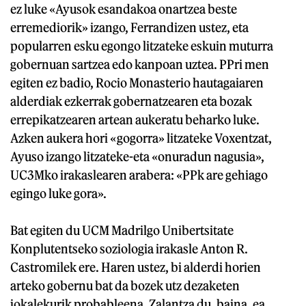
ez luke «Ayusok esandakoa onartzea beste
erremediorik» izango, Ferrandizen ustez, eta
popularren esku egongo litzateke eskuin muturra
gobernuan sartzea edo kanpoan uztea. PPri men
egiten ez badio, Rocio Monasterio hautagaiaren
alderdiak ezkerrak gobernatzearen eta bozak
errepikatzearen artean aukeratu beharko luke.
Azken aukera hori «gogorra» litzateke Voxentzat,
Ayuso izango litzateke-eta «onuradun nagusia»,
UC3Mko irakaslearen arabera: «PPk are gehiago
egingo luke gora».
Bat egiten du UCM Madrilgo Unibertsitate
Konplutentseko soziologia irakasle Anton R.
Castromilek ere. Haren ustez, bi alderdi horien
arteko gobernu bat da bozek utz dezaketen
jokalekurik probableena. Zalantza du, baina, ea