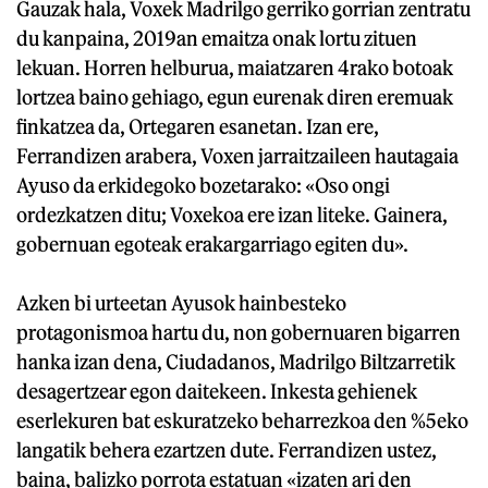
Gauzak hala, Voxek Madrilgo gerriko gorrian zentratu
du kanpaina, 2019an emaitza onak lortu zituen
lekuan. Horren helburua, maiatzaren 4rako botoak
lortzea baino gehiago, egun eurenak diren eremuak
finkatzea da, Ortegaren esanetan. Izan ere,
Ferrandizen arabera, Voxen jarraitzaileen hautagaia
Ayuso da erkidegoko bozetarako: «Oso ongi
ordezkatzen ditu; Voxekoa ere izan liteke. Gainera,
gobernuan egoteak erakargarriago egiten du».
Azken bi urteetan Ayusok hainbesteko
protagonismoa hartu du, non gobernuaren bigarren
hanka izan dena, Ciudadanos, Madrilgo Biltzarretik
desagertzear egon daitekeen. Inkesta gehienek
eserlekuren bat eskuratzeko beharrezkoa den %5eko
langatik behera ezartzen dute. Ferrandizen ustez,
baina, balizko porrota estatuan «izaten ari den