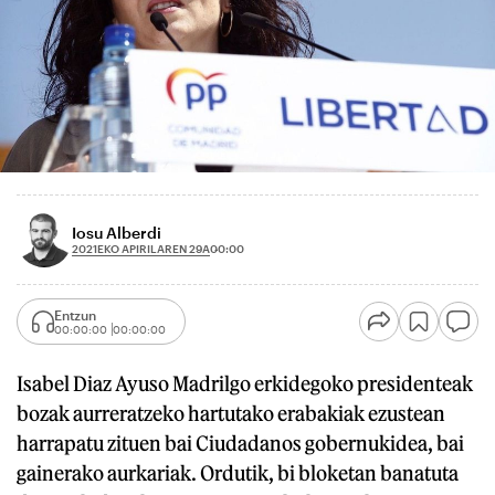
Iosu Alberdi
2021EKO APIRILAREN 29A
00:00
Entzun
00:00:00
00:00:00
Isabel Diaz Ayuso Madrilgo erkidegoko presidenteak
bozak aurreratzeko hartutako erabakiak ezustean
harrapatu zituen bai Ciudadanos gobernukidea, bai
gainerako aurkariak. Ordutik, bi bloketan banatuta