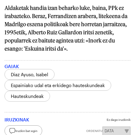
Aldaketak handia izan beharko luke, baina, PPk ez
irabazteko. Beraz, Ferrandizen arabera, litekeena da
Madrilgo eszena politikoak bere horretan jarraitzea,
1995etik, Alberto Ruiz Gallardon iritsi zenetik,
popularrek ez baitute agintea utzi: «Inork ez du
esango: 'Eskuina iritsi da'».
GAIAK
Diaz Ayuso, Isabel
Espainiako udal eta erkidego hauteskundeak
Hauteskundeak
IRUZKINAK
Ez dago iruzkinik
Iruzkin bat egin
ORDENATU