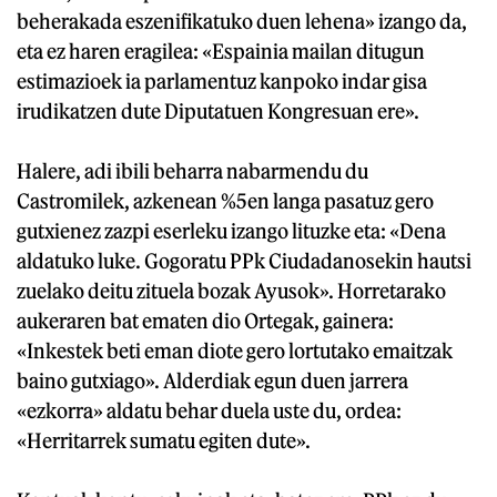
beherakada eszenifikatuko duen lehena» izango da,
eta ez haren eragilea: «Espainia mailan ditugun
estimazioek ia parlamentuz kanpoko indar gisa
irudikatzen dute Diputatuen Kongresuan ere».
Halere, adi ibili beharra nabarmendu du
Castromilek, azkenean %5en langa pasatuz gero
gutxienez zazpi eserleku izango lituzke eta: «Dena
aldatuko luke. Gogoratu PPk Ciudadanosekin hautsi
zuelako deitu zituela bozak Ayusok». Horretarako
aukeraren bat ematen dio Ortegak, gainera:
«Inkestek beti eman diote gero lortutako emaitzak
baino gutxiago». Alderdiak egun duen jarrera
«ezkorra» aldatu behar duela uste du, ordea:
«Herritarrek sumatu egiten dute».