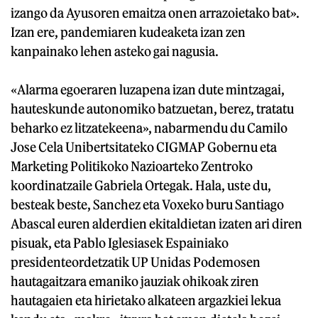
izango da Ayusoren emaitza onen arrazoietako bat».
Izan ere, pandemiaren kudeaketa izan zen
kanpainako lehen asteko gai nagusia.
«Alarma egoeraren luzapena izan dute mintzagai,
hauteskunde autonomiko batzuetan, berez, tratatu
beharko ez litzatekeena», nabarmendu du Camilo
Jose Cela Unibertsitateko CIGMAP Gobernu eta
Marketing Politikoko Nazioarteko Zentroko
koordinatzaile Gabriela Ortegak. Hala, uste du,
besteak beste, Sanchez eta Voxeko buru Santiago
Abascal euren alderdien ekitaldietan izaten ari diren
pisuak, eta Pablo Iglesiasek Espainiako
presidenteordetzatik UP Unidas Podemosen
hautagaitzara emaniko jauziak ohikoak ziren
hautagaien eta hirietako alkateen argazkiei lekua