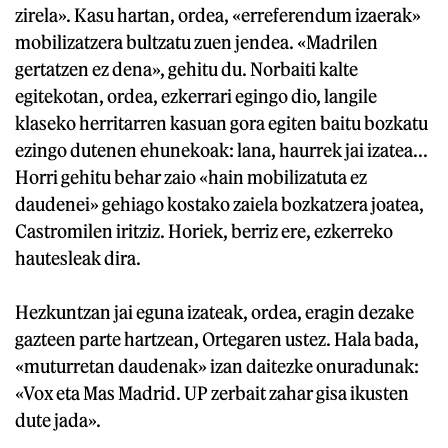
zirela». Kasu hartan, ordea, «erreferendum izaerak»
mobilizatzera bultzatu zuen jendea. «Madrilen
gertatzen ez dena», gehitu du. Norbaiti kalte
egitekotan, ordea, ezkerrari egingo dio, langile
klaseko herritarren kasuan gora egiten baitu bozkatu
ezingo dutenen ehunekoak: lana, haurrek jai izatea...
Horri gehitu behar zaio «hain mobilizatuta ez
daudenei» gehiago kostako zaiela bozkatzera joatea,
Castromilen iritziz. Horiek, berriz ere, ezkerreko
hautesleak dira.
Hezkuntzan jai eguna izateak, ordea, eragin dezake
gazteen parte hartzean, Ortegaren ustez. Hala bada,
«muturretan daudenak» izan daitezke onuradunak:
«Vox eta Mas Madrid. UP zerbait zahar gisa ikusten
dute jada».