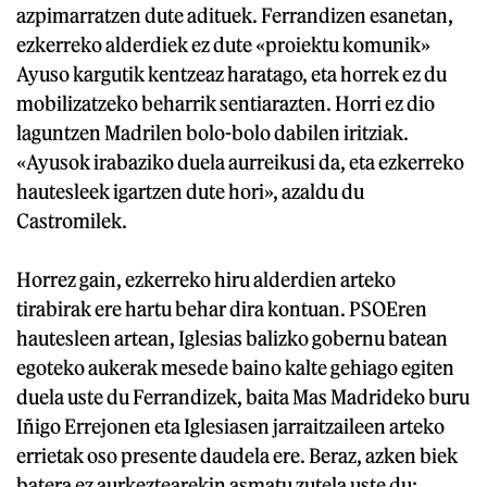
azpimarratzen dute adituek. Ferrandizen esanetan,
ezkerreko alderdiek ez dute «proiektu komunik»
Ayuso kargutik kentzeaz haratago, eta horrek ez du
mobilizatzeko beharrik sentiarazten. Horri ez dio
laguntzen Madrilen bolo-bolo dabilen iritziak.
«Ayusok irabaziko duela aurreikusi da, eta ezkerreko
hautesleek igartzen dute hori», azaldu du
Castromilek.
Horrez gain, ezkerreko hiru alderdien arteko
tirabirak ere hartu behar dira kontuan. PSOEren
hautesleen artean, Iglesias balizko gobernu batean
egoteko aukerak mesede baino kalte gehiago egiten
duela uste du Ferrandizek, baita Mas Madrideko buru
Iñigo Errejonen eta Iglesiasen jarraitzaileen arteko
errietak oso presente daudela ere. Beraz, azken biek
batera ez aurkeztearekin asmatu zutela uste du: