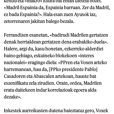
kendu eta «makro» itxura bat eman dietela bozei.
«Madril Espainia da, Espainia barruan. Zer da Madril,
ez bada Espainia?». Hala esan zuen Ayusok iaz,
zetorrenaren jakitun balego bezala.
Ferrandizen esanetan, «badirudi Madrilen gertatzen
denak herrialdean gertatzen dena erabakiko duela».
Halere, argi du, kasu honetan, ezkerreko alderdiei
baino gehiago, eskuineko blokekoen «interes
nazionalei» eragingo diela: «PPren eta Voxen arteko
harremanean, hau da, [PPko presidente Pablo]
Casadoren eta Abascalen artekoan, hauste bat
eszenifikatu zela zirudien. Orain, ordea, Madrilen
eratu daitekeen indar korrelazioak egoera alda
dezake».
Inkestek aurreikusten dutena baieztatuz gero, Voxek