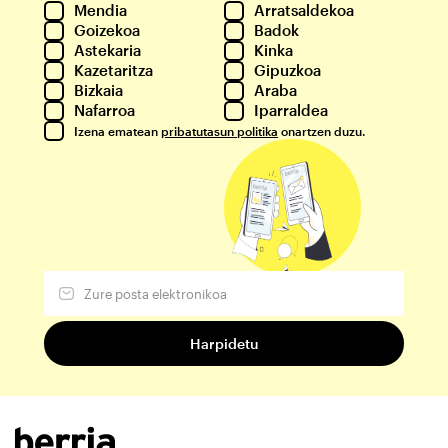
Mendia
Arratsaldekoa
Goizekoa
Badok
Astekaria
Kinka
Kazetaritza
Gipuzkoa
Bizkaia
Araba
Nafarroa
Iparraldea
Izena ematean
pribatutasun politika
onartzen duzu.