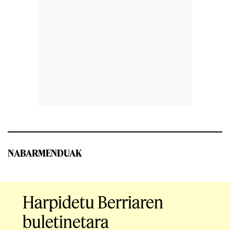
NABARMENDUAK
Harpidetu Berriaren
buletinetara