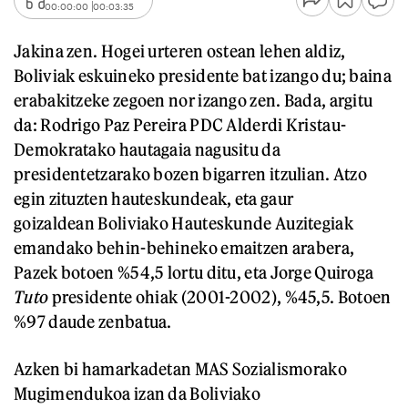
00:00:00
00:03:35
Jakina zen. Hogei urteren ostean lehen aldiz,
Boliviak eskuineko presidente bat izango du; baina
erabakitzeke zegoen nor izango zen. Bada, argitu
da: Rodrigo Paz Pereira PDC Alderdi Kristau-
Demokratako hautagaia nagusitu da
presidentetzarako bozen bigarren itzulian. Atzo
egin zituzten hauteskundeak, eta gaur
goizaldean Boliviako Hauteskunde Auzitegiak
emandako behin-behineko emaitzen arabera,
Pazek botoen %54,5 lortu ditu, eta Jorge Quiroga
Tuto
presidente ohiak (2001-2002), %45,5. Botoen
%97 daude zenbatua.
Azken bi hamarkadetan MAS Sozialismorako
Mugimendukoa izan da Boliviako