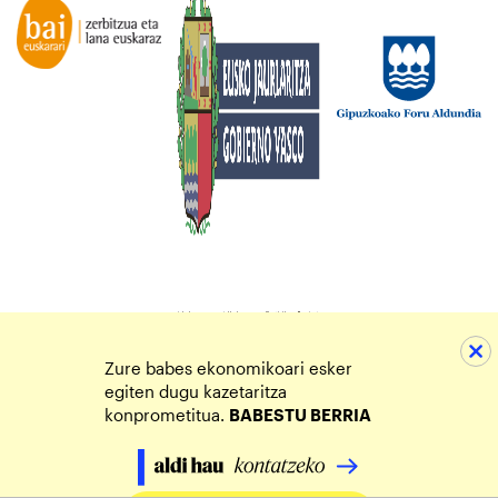
Zure babes ekonomikoari esker
egiten dugu kazetaritza
konprometitua.
BABESTU BERRIA