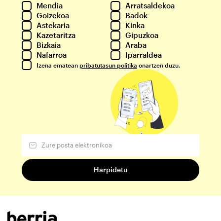
Mendia
Arratsaldekoa
Goizekoa
Badok
Astekaria
Kinka
Kazetaritza
Gipuzkoa
Bizkaia
Araba
Nafarroa
Iparraldea
Izena ematean
pribatutasun politika
onartzen duzu.