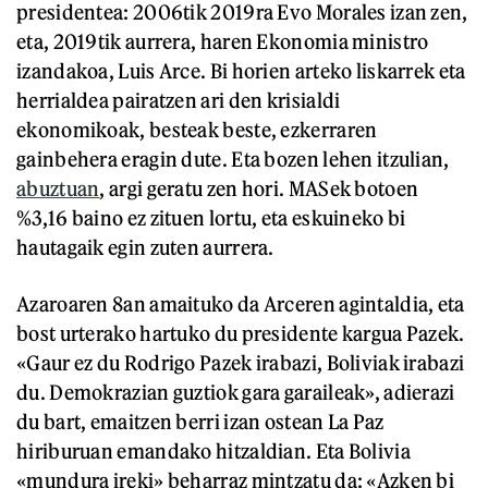
presidentea: 2006tik 2019ra Evo Morales izan zen,
eta, 2019tik aurrera, haren Ekonomia ministro
izandakoa, Luis Arce. Bi horien arteko liskarrek eta
herrialdea pairatzen ari den krisialdi
ekonomikoak, besteak beste, ezkerraren
gainbehera eragin dute. Eta bozen lehen itzulian,
abuztuan
, argi geratu zen hori. MASek botoen
%3,16 baino ez zituen lortu, eta eskuineko bi
hautagaik egin zuten aurrera.
Azaroaren 8an amaituko da Arceren agintaldia, eta
bost urterako hartuko du presidente kargua Pazek.
«Gaur ez du Rodrigo Pazek irabazi, Boliviak irabazi
du. Demokrazian guztiok gara garaileak», adierazi
du bart, emaitzen berri izan ostean La Paz
hiriburuan emandako hitzaldian. Eta Bolivia
«mundura ireki» beharraz mintzatu da: «Azken bi