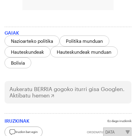
GAIAK
Nazioarteko politika
Politika munduan
Hauteskundeak
Hauteskundeak munduan
Bolivia
Aukeratu
BERRIA
gogoko iturri gisa Googlen.
Aktibatu hemen
IRUZKINAK
Ez dago iruzkinik
Iruzkin bat egin
ORDENATU