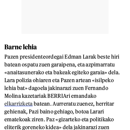
Barne lehia
Pazen presidenteordegai Edman Larak beste hiri
batean ospatu zuen garaipena, eta azpimarratu
«anaitasunerako eta bakeak egiteko garaia» dela.
Lara polizia ohiaren eta Pazen artean «isilpeko
lehia bat» dagoela jakinarazi zuen Fernando
Molina kazetariak BERRIAri emandako
elkarrizketa
batean. Aurreratu zuenez, herritar
gehienak, Pazi baino gehiago, botoa Larari
ematekoak ziren. Paz «gizarteko eta politikako
eliterik goreneko kidea» dela jakinarazi zuen