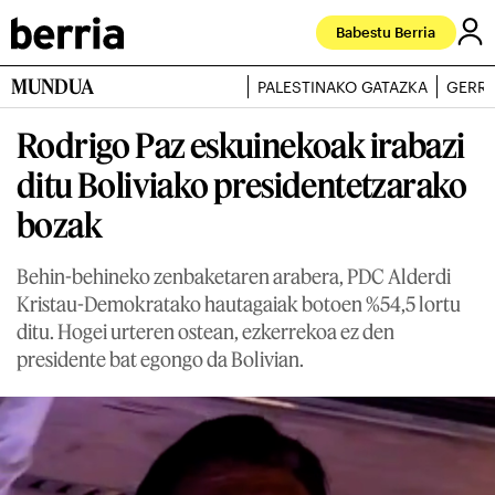
Babestu Berria
MUNDUA
PALESTINAKO GATAZKA
GERRA
Rodrigo Paz eskuinekoak irabazi
ditu Boliviako presidentetzarako
bozak
Behin-behineko zenbaketaren arabera, PDC Alderdi
Kristau-Demokratako hautagaiak botoen %54,5 lortu
ditu. Hogei urteren ostean, ezkerrekoa ez den
presidente bat egongo da Bolivian.