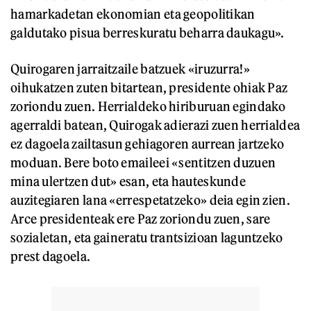
hamarkadetan ekonomian eta geopolitikan
galdutako pisua berreskuratu beharra daukagu».
Quirogaren jarraitzaile batzuek «iruzurra!»
oihukatzen zuten bitartean, presidente ohiak Paz
zoriondu zuen. Herrialdeko hiriburuan egindako
agerraldi batean, Quirogak adierazi zuen herrialdea
ez dagoela zailtasun gehiagoren aurrean jartzeko
moduan. Bere boto emaileei «sentitzen duzuen
mina ulertzen dut» esan, eta hauteskunde
auzitegiaren lana «errespetatzeko» deia egin zien.
Arce presidenteak ere Paz zoriondu zuen, sare
sozialetan, eta gaineratu trantsizioan laguntzeko
prest dagoela.