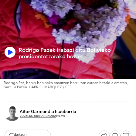
Rodrigo Pazek irabazi ditu Boliviako
presidentetzarako bozak
Rodrigo Paz, behin-behineko emaitzen berri izan ostean hitzaldia ematen,
bart, La Pazen. GABRIEL MARQUEZ / EFE
Aitor Garmendia Etxeberria
2025EKO URRIAREN 20A
09:26
Entzun