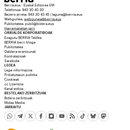
Berria.eus - Euskal Editorea SM
Telefonoa: 943 30 40 30
Bezero arreta: 943 30 43 45 | laguna@berria.eus
Webgunea:
webgunea@berria.eus
Publizitatea:
publi@bidera.eus
Harremanetan jarri
ORRIALDE KORPORATIBOAK
Ezagutu BERRIA Taldea
BERRIA berri bloga
Publizitatea
Galdera-erantzunak
Kontratazioak
Sarebide
LEGEA
Lege informazioa
Pribatutasun politika
Cookieak
cc Lizentzia
Kanal etikoa
BESTELAKO ZERBITZUAK
Bidera zerbitzuak
Midas Media
JARRAITU