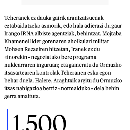
Teheranek ez dauka gairik arantzatsuenak
eztabaidatzeko asmorik, edo hala adierazi du gaur
Irango IRNA albiste agentziak, behintzat. Mojtaba
Khamenei lider gorenaren aholkulari militar
Mohsen Rezaeiren hitzetan, Iranek ez du
«inorekin» negoziatuko bere programa
nuklearraren inguruan; eta gaineratu du Ormuzko
itsasartearen kontrolak Teheranen esku egon
behar duela. Halere, Araghtxik argitu du Ormuzko
itsas nabigazioa berriz «normalduko» dela behin
gerra amaituta.
1.500