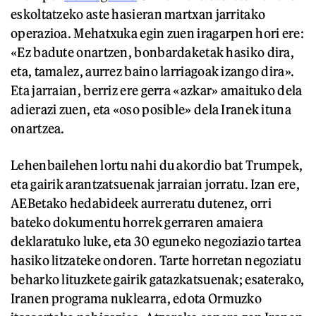
eskoltatzeko aste hasieran martxan jarritako
operazioa. Mehatxuka egin zuen iragarpen hori ere:
«Ez badute onartzen, bonbardaketak hasiko dira,
eta, tamalez, aurrez baino larriagoak izango dira».
Eta jarraian, berriz ere gerra «azkar» amaituko dela
adierazi zuen, eta «oso posible» dela Iranek ituna
onartzea.
Lehenbailehen lortu nahi du akordio bat Trumpek,
eta gairik arantzatsuenak jarraian jorratu. Izan ere,
AEBetako hedabideek aurreratu dutenez, orri
bateko dokumentu horrek gerraren amaiera
deklaratuko luke, eta 30 eguneko negoziazio tartea
hasiko litzateke ondoren. Tarte horretan negoziatu
beharko lituzkete gairik gatazkatsuenak; esaterako,
Iranen programa nuklearra, edota Ormuzko