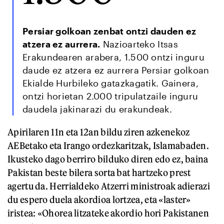
Persiar golkoan zenbat ontzi dauden ez
atzera ez aurrera.
Nazioarteko Itsas
Erakundearen arabera, 1.500 ontzi inguru
daude ez atzera ez aurrera Persiar golkoan
Ekialde Hurbileko gatazkagatik. Gainera,
ontzi horietan 2.000 tripulatzaile inguru
daudela jakinarazi du erakundeak.
Apirilaren 11n eta 12an bildu ziren azkenekoz
AEBetako eta Irango ordezkaritzak, Islamabaden.
Ikusteko dago berriro bilduko diren edo ez, baina
Pakistan beste bilera sorta bat hartzeko prest
agertu da. Herrialdeko Atzerri ministroak adierazi
du espero duela akordioa lortzea, eta «laster»
iristea: «Ohorea litzateke akordio hori Pakistanen