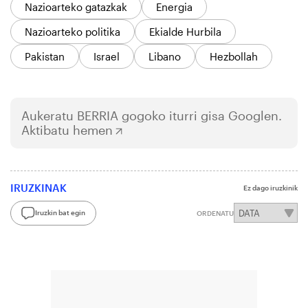
Nazioarteko gatazkak
Energia
Nazioarteko politika
Ekialde Hurbila
Pakistan
Israel
Libano
Hezbollah
Aukeratu
BERRIA
gogoko iturri gisa Googlen.
Aktibatu hemen
IRUZKINAK
Ez dago iruzkinik
Iruzkin bat egin
ORDENATU