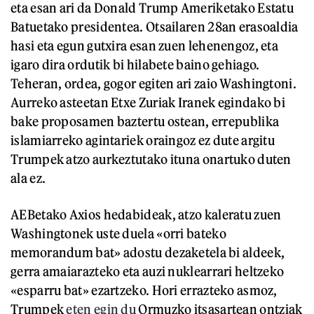
eta esan ari da Donald Trump Ameriketako Estatu
Batuetako presidentea. Otsailaren 28an erasoaldia
hasi eta egun gutxira esan zuen lehenengoz, eta
igaro dira ordutik bi hilabete baino gehiago.
Teheran, ordea, gogor egiten ari zaio Washingtoni.
Aurreko asteetan Etxe Zuriak Iranek egindako bi
bake proposamen baztertu ostean, errepublika
islamiarreko agintariek oraingoz ez dute argitu
Trumpek atzo aurkeztutako ituna onartuko duten
ala ez.
AEBetako Axios hedabideak, atzo kaleratu zuen
Washingtonek uste duela «orri bateko
memorandum bat» adostu dezaketela bi aldeek,
gerra amaiarazteko eta auzi nuklearrari heltzeko
«esparru bat» ezartzeko. Hori errazteko asmoz,
Trumpek
eten egin du
Ormuzko itsasartean ontziak