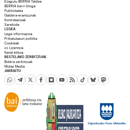
Ezagutu BERRIA Taldea
BERRIA berri bloga
Publizitatea
Galdera-erantzunak
Kontratazioak
Sarebide
LEGEA
Lege informazioa
Pribatutasun politika
Cookieak
cc Lizentzia
Kanal etikoa
BESTELAKO ZERBITZUAK
Bidera zerbitzuak
Midas Media
JARRAITU