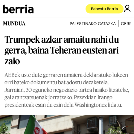
Babestu Berria
MUNDUA
PALESTINAKO GATAZKA
GERRA
Trumpek azkar amaitu nahi du
gerra, baina Teheran eusten ari
zaio
AEBek uste dute gerraren amaiera deklaratuko lukeen
orri bateko dokumentu bat adostu dezaketela.
Jarraian, 30 eguneko negoziazio tartea hasiko litzateke,
gai arantzatsuenak jorratzeko. Pezexkian Irango
presidenteak esan du ezin dela Washingtonez fidatu.