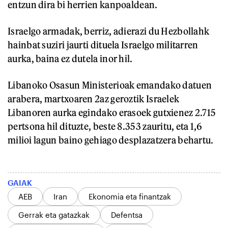
entzun dira bi herrien kanpoaldean.
Israelgo armadak, berriz, adierazi du Hezbollahk
hainbat suziri jaurti dituela Israelgo militarren
aurka, baina ez dutela inor hil.
Libanoko Osasun Ministerioak emandako datuen
arabera, martxoaren 2az geroztik Israelek
Libanoren aurka egindako erasoek gutxienez 2.715
pertsona hil dituzte, beste 8.353 zauritu, eta 1,6
milioi lagun baino gehiago desplazatzera behartu.
GAIAK
AEB
Iran
Ekonomia eta finantzak
Gerrak eta gatazkak
Defentsa