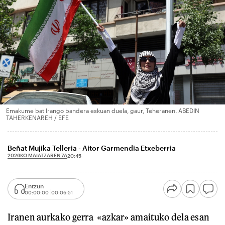
Emakume bat Irango bandera eskuan duela, gaur, Teheranen. ABEDIN
TAHERKENAREH / EFE
Beñat Mujika Telleria - Aitor Garmendia Etxeberria
2026KO MAIATZAREN 7A
20:45
Entzun
00:00:00
00:06:51
Iranen aurkako gerra «azkar» amaituko dela esan