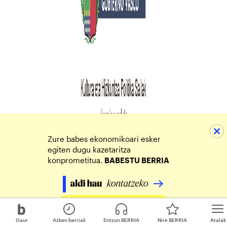
Zure babes ekonomikoari esker
egiten dugu kazetaritza
konprometitua.
BABESTU BERRIA
Egin zure ekarpena
Gaur
Azken berriak
Entzun BERRIA
Nire BERRIA
Atalak