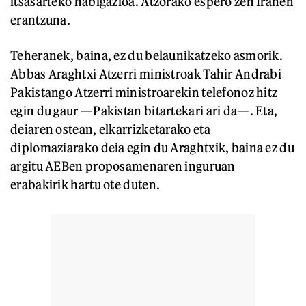
itsasarteko nabigazioa. Atzorako espero zen Iranen
erantzuna.
Teheranek, baina, ez du belaunikatzeko asmorik.
Abbas Araghtxi Atzerri ministroak Tahir Andrabi
Pakistango Atzerri ministroarekin telefonoz hitz
egin du gaur —Pakistan bitartekari ari da—. Eta,
deiaren ostean, elkarrizketarako eta
diplomaziarako deia egin du Araghtxik, baina ez du
argitu AEBen proposamenaren inguruan
erabakirik hartu ote duten.