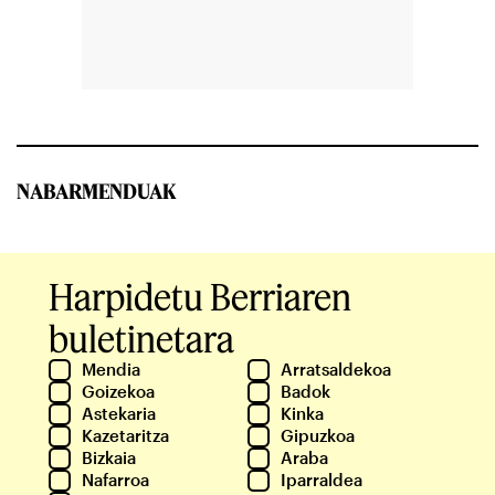
NABARMENDUAK
Harpidetu Berriaren
buletinetara
Mendia
Arratsaldekoa
Goizekoa
Badok
Astekaria
Kinka
Kazetaritza
Gipuzkoa
Bizkaia
Araba
Nafarroa
Iparraldea