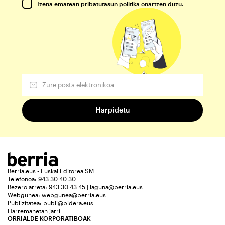
Izena ematean
pribatutasun politika
onartzen duzu.
Berria.eus - Euskal Editorea SM
Telefonoa: 943 30 40 30
Bezero arreta: 943 30 43 45 | laguna@berria.eus
Webgunea:
webgunea@berria.eus
Publizitatea:
publi@bidera.eus
Harremanetan jarri
ORRIALDE KORPORATIBOAK