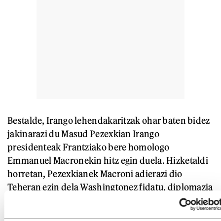
Bestalde, Irango lehendakaritzak ohar baten bidez
jakinarazi du Masud Pezexkian Irango
presidenteak Frantziako bere homologo
Emmanuel Macronekin hitz egin duela. Hizketaldi
horretan, Pezexkianek Macroni adierazi dio
Teheran ezin dela Washingtonez fidatu, diplomazia
«mehatxuka, presioa eginez eta zigorrak ezarriz»
egiten baitu. Gaineratu du Teheranek bi aldiz izan