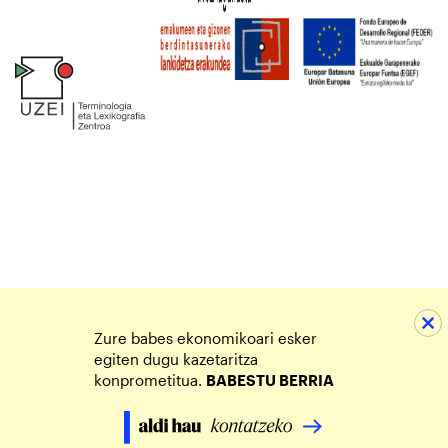
Zure babes ekonomikoari esker
egiten dugu kazetaritza
konprometitua.
BABESTU BERRIA