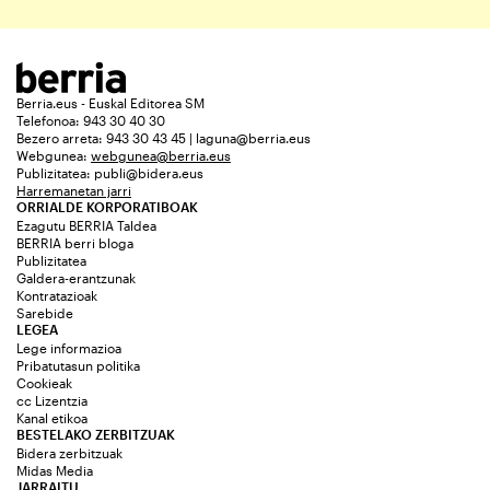
Berria.eus - Euskal Editorea SM
Telefonoa: 943 30 40 30
Bezero arreta: 943 30 43 45 | laguna@berria.eus
Webgunea:
webgunea@berria.eus
Publizitatea:
publi@bidera.eus
Harremanetan jarri
ORRIALDE KORPORATIBOAK
Ezagutu BERRIA Taldea
BERRIA berri bloga
Publizitatea
Galdera-erantzunak
Kontratazioak
Sarebide
LEGEA
Lege informazioa
Pribatutasun politika
Cookieak
cc Lizentzia
Kanal etikoa
BESTELAKO ZERBITZUAK
Bidera zerbitzuak
Midas Media
JARRAITU