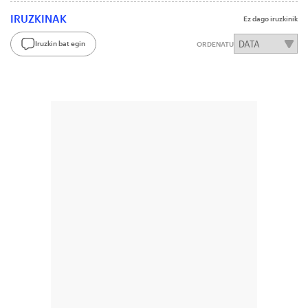
IRUZKINAK
Ez dago iruzkinik
Iruzkin bat egin
ORDENATU