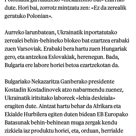
dute. Hori bai, zorrotz mintzatu zen: «Ez da zerealik
geratuko Polonian».
Aurreko larunbatean, Ukrainatik inportatutako
zerealei behin-behineko blokeo bat ezartzea erabaki
zuen Varsoviak. Erabaki bera hartu zuen Hungariak
gero, eta antzekoa Eslovakiak, herenegun. Bada,
Bulgaria ere labore horiei betoa ezartzekotan da.
Bulgariako Nekazaritza Ganberako presidente
Kostadin Kostadinovek atzo nabarmendu zuenez,
Ukrainatik iritsitako laboreek «lehia desleiala»
eragiten dute. Aintzat hartu behar da Afrikara eta
Ekialde Hurbilera egiten duten bidean EB Europako
Batasunak behin-behinean muga zergak kendu
zizkiela iaz produktu horiei, eta, orduan, herrialde