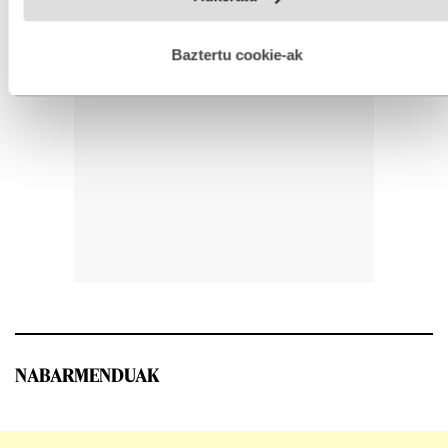
hobetzeko asmoz, cookie teknologiaz baliatzen gara. Ohar
hau onartuz gero, teknologia hori erabiltzeko baimen
esplizitua ematen diguzu.
Gehiago irakurri
Baztertu cookie-ak
NABARMENDUAK