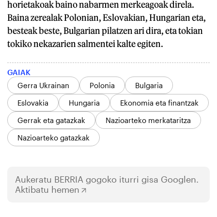
horietakoak baino nabarmen merkeagoak direla.
Baina zerealak Polonian, Eslovakian, Hungarian eta,
besteak beste, Bulgarian pilatzen ari dira, eta tokian
tokiko nekazarien salmentei kalte egiten.
GAIAK
Gerra Ukrainan
Polonia
Bulgaria
Eslovakia
Hungaria
Ekonomia eta finantzak
Gerrak eta gatazkak
Nazioarteko merkataritza
Nazioarteko gatazkak
Aukeratu
BERRIA
gogoko iturri gisa Googlen.
Aktibatu hemen