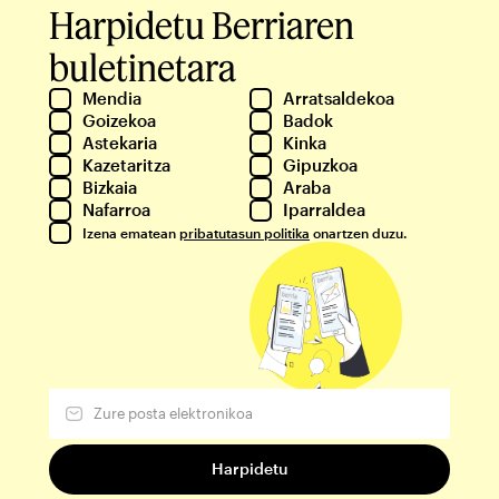
Harpidetu Berriaren
buletinetara
Mendia
Arratsaldekoa
Goizekoa
Badok
Astekaria
Kinka
Kazetaritza
Gipuzkoa
Bizkaia
Araba
Nafarroa
Iparraldea
Izena ematean
pribatutasun politika
onartzen duzu.